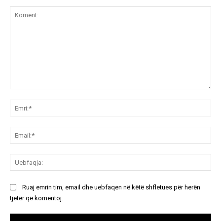
Koment:
Emr
Ema
Ue
Ruaj emrin tim, email dhe uebfaqen në këtë shfletues për herën
tjetër që komentoj.