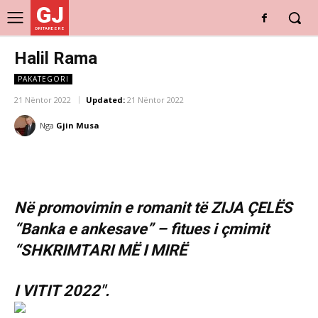
GJ
DRITARE E RE
Halil Rama
PAKATEGORI
21 Nëntor 2022
Updated:
21 Nëntor 2022
Nga
Gjin Musa
Në promovimin e romanit të ZIJA ÇELËS
“Banka e ankesave” – fitues i çmimit
“SHKRIMTARI MË I MIRË
I VITIT 2022″.