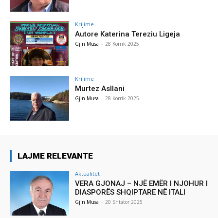
Krijime
Autore Katerina Tereziu Ligeja
Gjin Musa
-
28 Korrik 2025
Krijime
Murtez Asllani
Gjin Musa
-
28 Korrik 2025
LAJME RELEVANTE
Aktualitet
VERA GJONAJ – NJË EMËR I NJOHUR I
DIASPORËS SHQIPTARE NË ITALI
Gjin Musa
-
20 Shtator 2025