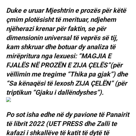
Duke e uruar Mjeshtrin e prozës për këtë
çmim plotësisht të merituar, ndjehem
njëherazi krenar për faktin, se për
dimensionin universal të veprës së tij,
kam shkruar dhe botuar dy analiza të
mirëpritura nga lexuesi: “MAGJIA E
FJALËS NË PROZËN E ZIJA ÇELËS”(për
vëllimin me tregime “Thika pa gjak”) dhe
“Sa kënaqësi të lexosh ZIJA ÇELËN” (për
triptikun “Gjaku i dallëndyshes”).
Po sot isha edhe në dy pavione të Panairit
të librit 2022 (UET PRESS dhe Zalli te
kafazi i shkallëve të katit të dytë të