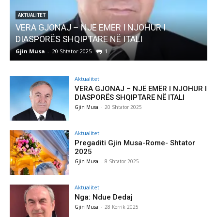
R I NJOHUR I
AKTUALITET
Ë ITALI
Pregaditi Gjin Musa-Rome- Sht
Gjin Musa
-
8 Shtator 2025
0
Aktualitet
VERA GJONAJ – NJË EMËR I NJOHUR I
DIASPORËS SHQIPTARE NË ITALI
Gjin Musa
-
20 Shtator 2025
Aktualitet
Pregaditi Gjin Musa-Rome- Shtator
2025
Gjin Musa
-
8 Shtator 2025
Aktualitet
Nga: Ndue Dedaj
Gjin Musa
-
28 Korrik 2025