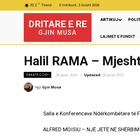
C
32.2
Tiranë
E mërkurë, 5 Gusht 2026
ARTIKUJ
POLI
DRITARE E RE
GJIN MUSA
LAJMET E FUNDIT
Halil RAMA – Mjesht
28 Janar 2025
Updated:
28 Janar 2025
PAKATEGORI
Nga
Gjin Musa
Salla e Konferencave Ndërkombëtare të F
ALFRED MOISIU – NJË JETË NË SHËRBIM