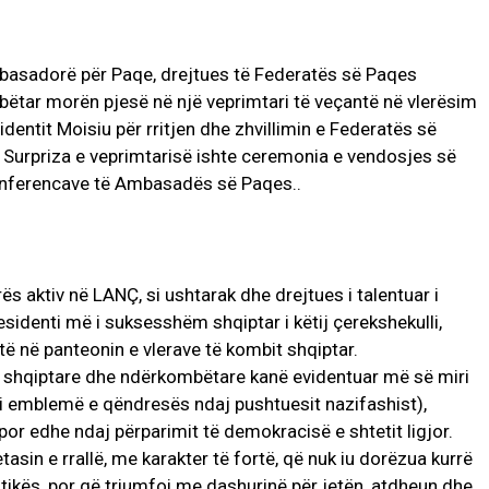
mbasadorë për Paqe, drejtues të Federatës së Paqes
bëtar morën pjesë në një veprimtari të veçantë në vlerësim
dentit Moisiu për rritjen dhe zhvillimin e Federatës së
. Surpriza e veprimtarisë ishte ceremonia e vendosjes së
konferencave të Ambasadës së Paqes..
AKTUALITET
VERA GJONAJ – NJË EMËR I
NJOHUR I DIASPORËS
SHQIPTARE NË ITALI
ës aktiv në LANÇ, si ushtarak dhe drejtues i talentuar i
Gjin Musa
-
20 Shtator 2025
1
esidenti më i suksesshëm shqiptar i këtij çerekshekulli,
ë në panteonin e vlerave të kombit shqiptar.
te shqiptare dhe ndërkombëtare kanë evidentuar më së miri
(si emblemë e qëndresës ndaj pushtuesit nazifashist),
or edhe ndaj përparimit të demokracisë e shtetit ligjor.
sin e rrallë, me karakter të fortë, që nuk iu dorëzua kurrë
tikës, por që triumfoi me dashurinë për jetën, atdheun dhe