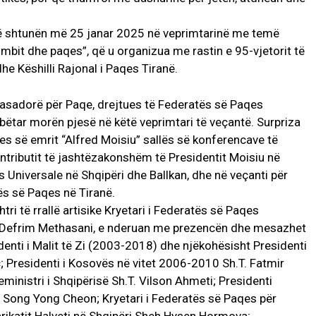
e të shtunën më 25 janar 2025 në veprimtarinë me temë
ombit dhe paqes”, që u organizua me rastin e 95-vjetorit të
he Këshilli Rajonal i Paqes Tiranë.
basadorë për Paqe, drejtues të Federatës së Paqes
bëtar morën pjesë në këtë veprimtari të veçantë. Surpriza
es së emrit “Alfred Moisiu” sallës së konferencave të
tributit të jashtëzakonshëm të Presidentit Moisiu në
s Universale në Shqipëri dhe Ballkan, dhe në veçanti për
ës së Paqes në Tiranë.
ri të rrallë artisike Kryetari i Federatës së Paqes
u. Defrim Methasani, e nderuan me prezencën dhe mesazhet
identi i Malit të Zi (2003-2018) dhe njëkohësisht Presidenti
ic; Presidenti i Kosovës në vitet 2006-2010 Sh.T. Fatmir
ministri i Shqipërisë Sh.T. Vilson Ahmeti; Presidenti
 Song Yong Cheon; Kryetari i Federatës së Paqes për