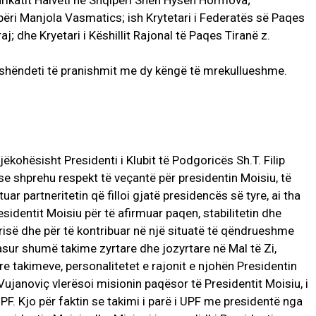
arikatit Halveti në Shqipëri Sheh Hysen Hormova;
përi Manjola Vasmatics; ish Krytetari i Federatës së Paqes
j; dhe Kryetari i Këshillit Rajonal të Paqes Tiranë z.
ërshëndeti të pranishmit me dy këngë të mrekullueshme.
jëkohësisht Presidenti i Klubit të Podgoricës Sh.T. Filip
e shprehu respekt të veçantë për presidentin Moisiu, të
tuar partneritetin që filloi gjatë presidencës së tyre, ai tha
sidentit Moisiu për të afirmuar paqen, stabilitetin dhe
ërisë dhe për të kontribuar në një situatë të qëndrueshme
asur shumë takime zyrtare dhe jozyrtare në Mal të Zi,
re takimeve, personalitetet e rajonit e njohën Presidentin
 Vujanoviç vlerësoi misionin paqësor të Presidentit Moisiu, i
F. Kjo për faktin se takimi i parë i UPF me presidentë nga