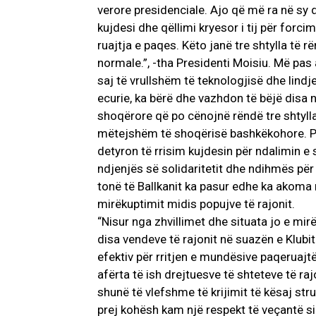
verore presidenciale. Ajo që më ra në sy
kujdesi dhe qëllimi kryesor i tij për forc
ruajtja e paqes. Këto janë tre shtylla të
normale.”, -tha Presidenti Moisiu. Më pas 
saj të vrullshëm të teknologjisë dhe lin
ecurie, ka bërë dhe vazhdon të bëjë di
shoqërore që po cënojnë rëndë tre shtylla
mëtejshëm të shoqërisë bashkëkohore. Pik
detyron të rrisim kujdesin për ndalimin e 
ndjenjës së solidaritetit dhe ndihmës për
tonë të Ballkanit ka pasur edhe ka akoma
mirëkuptimit midis popujve të rajonit.
“Nisur nga zhvillimet dhe situata jo e mir
disa vendeve të rajonit në suazën e Klub
efektiv për rritjen e mundësive paqeruajtë
afërta të ish drejtuesve të shteteve të raj
shunë të vlefshme të krijimit të kësaj stru
prej kohësh kam një respekt të veçantë si 