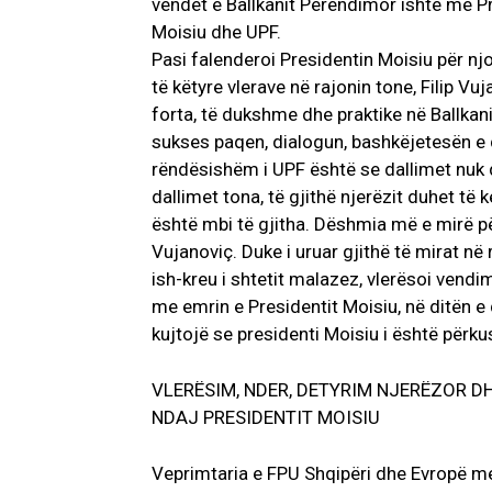
vendet e Ballkanit Perëndimor ishte me Pr
Moisiu dhe UPF.
Pasi falenderoi Presidentin Moisiu për nj
të këtyre vlerave në rajonin tone, Filip Vu
forta, të dukshme dhe praktike në Ballkan
sukses paqen, dialogun, bashkëjetesën e di
rëndësishëm i UPF është se dallimet nuk d
dallimet tona, të gjithë njerëzit duhet të
është mbi të gjitha. Dëshmia më e mirë p
Vujanoviç. Duke i uruar gjithë të mirat në ru
ish-kreu i shtetit malazez, vlerësoi ven
me emrin e Presidentit Moisiu, në ditën e d
kujtojë se presidenti Moisiu i është përk
VLERËSIM, NDER, DETYRIM NJERËZOR D
NDAJ PRESIDENTIT MOISIU
Veprimtaria e FPU Shqipëri dhe Evropë me