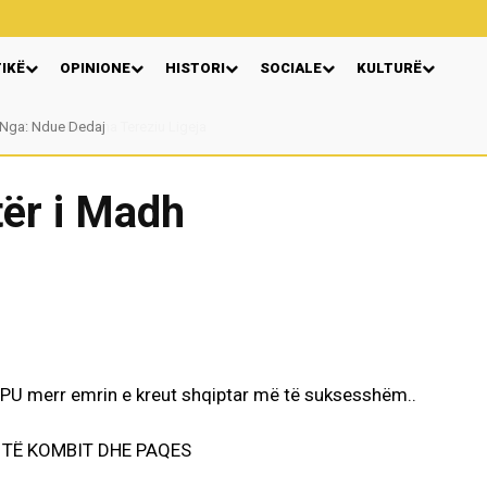
TIKË
OPINIONE
HISTORI
SOCIALE
KULTURË
Autore Katerina Tereziu Ligeja
ër i Madh
PU merr emrin e kreut shqiptar më të suksesshëm..
 TË KOMBIT DHE PAQES