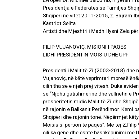
Evropën Dr. Michael Balcomb; Kryetari i T
Presidentja e Federatës së Familjes Shqi
Shqipëri në vitet 2011-2015, z. Bajram Ibra
Kastriot Selita.
Artisti dhe Mjeshtri i Madh Hysni Zela p
FILIP VUJANOVIÇ: MISIONI I PAQES
LIDHI PRESIDENTIN MOISIU DHE UPF
Presidenti i Malit të Zi (2003-2018) dhe n
Vujanoviç, në këtë veprimtari mbresëlënës
cilin tha se e njeh prej vitesh. Duke eviden
se “Njoha gatishmërinë dhe vullnetin e Pre
prosperitetin midis Malit të Zi dhe Shqip
në rajonin e Ballkanit Perëndimor. Kemi p
Shqipëri dhe rajonin tonë. Nëpërmjet këty
Moisiu si person të paqes”. Më tej Z.Filip
cili ka qenë dhe është bashkëpunimi me UP