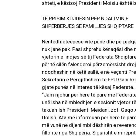
shteti, e kësisoj Presidenti Moisiu është
TË RRISIM KUJDESIN PËR NDALIMIN E
SHPËRBËRJES SË FAMILJES SHQIPTARE
Nëntëdhjetëepesë vite punë dhe përpjekje 
nuk janë pak. Pasi shprehu kënaqësi dhe n
vjetorin e lindjes së tij Federata Shqipt
për të cilën falenderoi përzemërsisht dre
ndodheshin në këtë sallë, e në veçanti Pr
Sekretarin e Përgjithshëm të FPU Gani Rro
gjatë punës në interes të kësaj Federate.
“Jam njohur për herë të parë me Federatën
unë isha në mbledhjen e sesionit vjetor të
takuan Ish Presidenti Meidani, zoti Gaqo 
Uollsh. Ata më informuan për herë të parë
më vunë në dijeni mbi dëshirën e reverendi
fillonte nga Shqipëria. Sigurisht e mirëpri