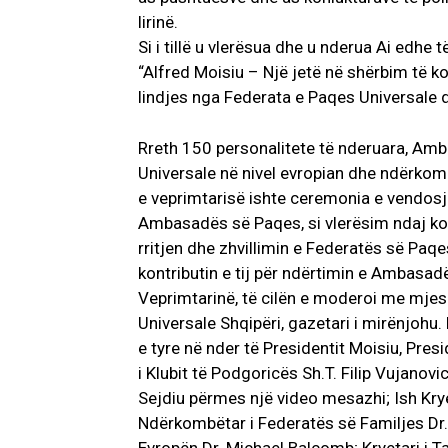
lirinë.
Si i tillë u vlerësua dhe u nderua Ai edh
“Alfred Moisiu – Një jetë në shërbim të k
lindjes nga Federata e Paqes Universale d
Rreth 150 personalitete të nderuara, Am
Universale në nivel evropian dhe ndërkom
e veprimtarisë ishte ceremonia e vendosj
Ambasadës së Paqes, si vlerësim ndaj kon
rritjen dhe zhvillimin e Federatës së Paqe
kontributin e tij për ndërtimin e Ambasad
Veprimtarinë, të cilën e moderoi me mjesht
Universale Shqipëri, gazetari i mirënjoh
e tyre në nder të Presidentit Moisiu, Pres
i Klubit të Podgoricës Sh.T. Filip Vujanov
Sejdiu përmes një video mesazhi; Ish Krye
Ndërkombëtar i Federatës së Familjes Dr.