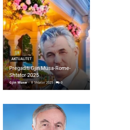
AKTUALITET
AKTUALITET
Pregaditi Gjin Musa-Rome-
Shtator 2025
Nga: Ndue Ded
Gjin Musa
-
8 Shtator 2025
0
Gjin Musa
-
28 Korr