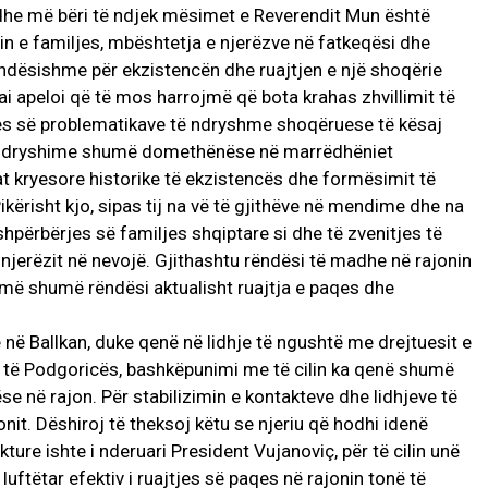
 dhe më bëri të ndjek mësimet e Reverendit Mun është
imin e familjes, mbështetja e njerëzve në fatkeqësi dhe
 rëndësishme për ekzistencën dhe ruajtjen e një shoqërie
ai apeloi që të mos harrojmë që bota krahas zhvillimit të
djes së problematikave të ndryshme shoqëruese të kësaj
sa ndryshime shumë domethënëse në marrëdhëniet
t kryesore historike të ekzistencës dhe formësimit të
ërisht kjo, sipas tij na vë të gjithëve në mendime dhe na
shpërbërjes së familjes shqiptare si dhe të zvenitjes të
 njerëzit në nevojë. Gjithashtu rëndësi të madhe në rajonin
 më shumë rëndësi aktualisht ruajtja e paqes dhe
ë në Ballkan, duke qenë në lidhje të ngushtë me drejtuesit e
it të Podgoricës, bashkëpunimi me të cilin ka qenë shumë
se në rajon. Për stabilizimin e kontakteve dhe lidhjeve të
onit. Dëshiroj të theksoj këtu se njeriu që hodhi idenë
kture ishte i nderuari President Vujanoviç, për të cilin unë
luftëtar efektiv i ruajtjes së paqes në rajonin tonë të