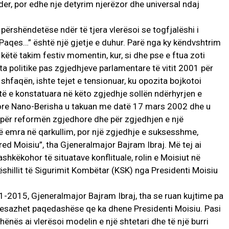
der, por edhe nje detyrim njerëzor dhe universal ndaj
 përshëndetëse ndër të tjera vlerësoi se togfjalëshi i
aqes…” është një gjetje e duhur. Parë nga ky këndvshtrim
këtë takim festiv momentin, kur, si dhe pse e ftua zoti
ta politike pas zgjedhjeve parlamentare të vitit 2001 për
hfaqën, ishte tejet e tensionuar, ku opozita bojkotoi
të e konstatuara në këto zgjedhje sollën ndërhyrjen e
sore Nano-Berisha u takuan me datë 17 mars 2002 dhe u
e për reformën zgjedhore dhe për zgjedhjen e një
 emra në qarkullim, por një zgjedhje e suksesshme,
ed Moisiu”, tha Gjeneralmajor Bajram Ibraj. Më tej ai
shkëkohor të situatave konflituale, rolin e Moisiut në
 Këshillit të Sigurimit Kombëtar (KSK) nga Presidenti Moisiu
11-2015, Gjeneralmajor Bajram Ibraj, tha se ruan kujtime pa
esazhet paqedashëse qe ka dhene Presidenti Moisiu. Pasi
ënës ai vlerësoi modelin e një shtetari dhe të një burri