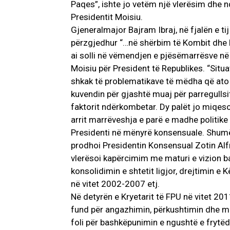
Paqes”, ishte jo vetëm një vlerësim dhe n
Presidentit Moisiu.
Gjeneralmajor Bajram Ibraj, në fjalën e tij
përzgjedhur “…në shërbim të Kombit dhe P
ai solli në vëmendjen e pjësëmarrësve në 
Moisiu për President të Republikes. “Situa
shkak të problematikave të mëdha që ato s
kuvendin për gjashtë muaj për parregullsi
faktorit ndërkombetar. Dy palët jo miqe
arrit marrëveshja e parë e madhe politik
Presidenti në mënyrë konsensuale. Shumë
prodhoi Presidentin Konsensual Zotin Alfr
vlerësoi kapërcimim me maturi e vizion ba
konsolidimin e shtetit ligjor, drejtimin e
në vitet 2002-2007 etj.
Në detyrën e Kryetarit të FPU në vitet 20
fund për angazhimin, përkushtimin dhe m
foli për bashkëpunimin e ngushtë e frytëdh