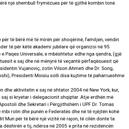
 bërë një shembull frymëzues për të gjithë kombin tonë.
për të bërë më të mirën për shoqërinë, familjen, vendin
der të për këtë akademi jubilare që organizoi në 95
are e Paqes Universale, e mbështetur edhe nga qendra, (gjë
jtuesit e saj dhe në mënyrë të veçantë përfaqësuesit që
esidentin Vujanoviç, zotin Vilson Ahmeti dhe Dr. Song,
shi), Presidenti Moisiu solli disa kujtime të paharrueshme
 dhe aktivitetin e saj në shtator 2004 në New York, kur,
 saj si kryetar i delegacionit shqiptar. Atje erdhën më
Apostoli dhe Sekretari i Përgjithshëm i UPF Dr. Tomas
 mbi rolin dhe punën e Federatës dhe në të njëjtën kohë
t Mun për të bërë një vizitë në rajon, të cilën donte ta
ta dëshirën e tij, ndërsa në 2005 e prita në rezidencën