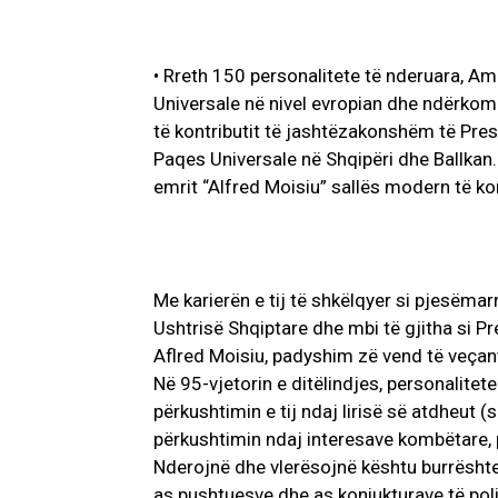
• Rreth 150 personalitete të nderuara, A
Universale në nivel evropian dhe ndërkom
të kontributit të jashtëzakonshëm të Presi
Paqes Universale në Shqipëri dhe Ballkan
emrit “Alfred Moisiu” sallës modern të 
Me karierën e tij të shkëlqyer si pjesëmarr
Ushtrisë Shqiptare dhe mbi të gjitha si Pr
Aflred Moisiu, padyshim zë vend të veçant
Në 95-vjetorin e ditëlindjes, personalite
përkushtimin e tij ndaj lirisë së atdheut 
përkushtimin ndaj interesave kombëtare, p
Nderojnë dhe vlerësojnë kështu burrështeta
as pushtuesve dhe as koniukturave të poli