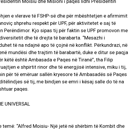
esidentin Moisiu dhe Misioni i paqes lidhi Presidentin
ohjen e vlerave të FSHP-së dhe për mbështetjen e afirmimit
janoviç shprehu respekt për UPF, për aktivitetet e saj të
in Perëndimor. Kjo sipas tij për faktin se UPF promovon me
versitetit dhe të drejta të barabarta. “Mesazhi i
uhet të na ndajnë apo të çojnë në konflikt. Përkundrazi, në
 kenë mundësi dhe trajtim të barabartë, duke e ditur se paqja
ër këtë është Ambasada e Paqes në Tiranë”, tha Filip
ajtjen e shpirtit rinor dhe të energjisë intensive, miku i tij,
dimin për të emëruar sallën kryesore të Ambasadës së Paqes
itëlindjes së tij, me bindjen se emri i kësaj salle do të na
ushtuar paqes.
HE UNIVERSAL
 temë: “Alfred Moisiu- Një jetë në shërbim të Kombit dhe