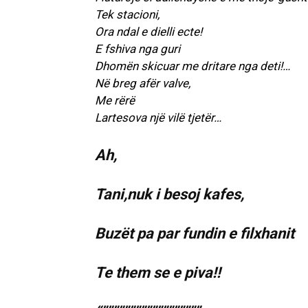
Tek stacioni,
Ora ndal e dielli ecte!
E fshiva nga guri
Dhomën skicuar me dritare nga deti!…
Në breg afër valve,
Me rërë
Lartesova një vilë tjetër…
Ah,
Tani,nuk i besoj kafes,
Buzët pa par fundin e filxhanit
Te them se e piva!!