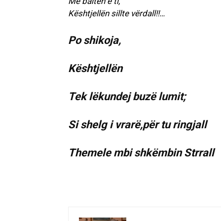
Me baltën e ti,
Kështjellën sillte vërdall!!…
Po shikoja,
Kështjellën
Tek lëkundej buzë lumit;
Si shelg i vrarë,për tu ringjall
Themele mbi shkëmbin Strrall