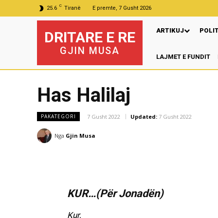
C
25.6
Tiranë
E premte, 7 Gusht 2026
ARTIKUJ
POLI
DRITARE E RE
GJIN MUSA
LAJMET E FUNDIT
Pr
Has Halilaj
7 Gusht 2022
Updated:
7 Gusht 2022
PAKATEGORI
Nga
Gjin Musa
KUR…(Për Jonadën)
Kur,