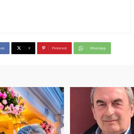
ook
X
Pinterest
WhatsApp