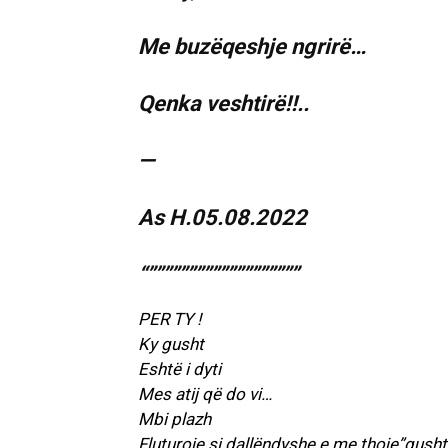
Me buzëqeshje ngrirë…
Qenka veshtirë!!..
—
As H.05.08.2022
“”””””””””””””””””””
PER TY !
Ky gusht
Eshtë i dyti
Mes atij që do vi…
Mbi plazh
Fluturoje si dallëndyshe e me thoje”gushti