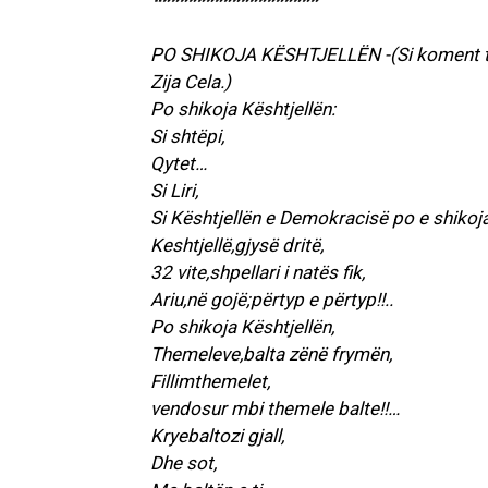
“””””””””””””””””””
PO SHIKOJA KËSHTJELLËN -(Si koment të 
Zija Cela.)
Po shikoja Kështjellën:
Si shtëpi,
Qytet…
Si Liri,
Si Kështjellën e Demokracisë po e shikoja
Keshtjellë,gjysë dritë,
32 vite,shpellari i natës fik,
Ariu,në gojë;përtyp e përtyp!!..
Po shikoja Kështjellën,
Themeleve,balta zënë frymën,
Fillimthemelet,
vendosur mbi themele balte!!…
Kryebaltozi gjall,
Dhe sot,