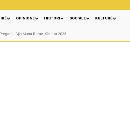
TIKË
OPINIONE
HISTORI
SOCIALE
KULTURË
egaditi Gjin Musa-Rome- Shtator 2025
Nga: Ndue Dedaj