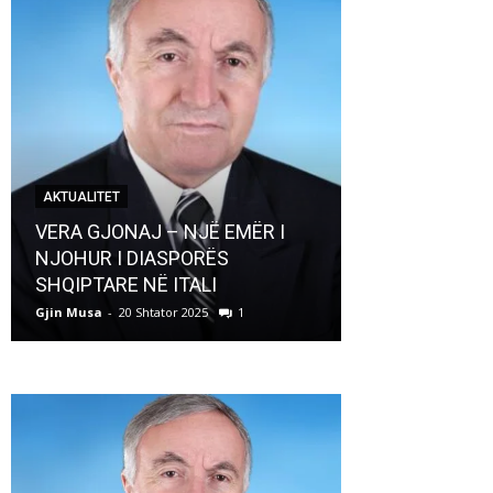
AKTUALITET
AKTUALITET
VERA GJONAJ – NJË EMËR I
NJOHUR I DIASPORËS
Pregaditi Gji
SHQIPTARE NË ITALI
Shtator 2025
Gjin Musa
-
20 Shtator 2025
1
Gjin Musa
-
8 Shtat