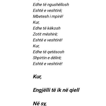
Edhe të ngushëllosh
Eshtë e veshtirë;
Mbetesh i mpirë!
Kur,
Edhe të këkosh
Zotit mëshirë;
Eshtë e veshtirë!
Kur,
Edhe të qetësosh
Shpirtin e dëlirë;
Eshtë e veshtirë!
Kur,
Engjëlli të ik në qiell
Në sy,