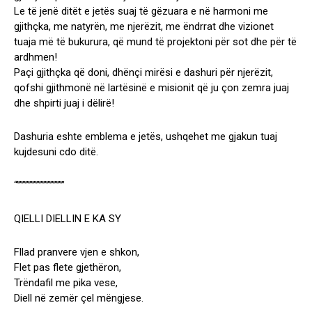
Le të jenë ditët e jetës suaj të gëzuara e në harmoni me
gjithçka, me natyrën, me njerëzit, me ëndrrat dhe vizionet
tuaja më të bukurura, që
mund të projektoni për sot dhe për të
ardhmen!
Paçi gjithçka që doni, dhënçi mirësi e dashuri për njerëzit,
qofshi gjithmonë në lartësinë e misionit që ju çon zemra juaj
dhe shpirti juaj i dëlirë!
Dashuria eshte emblema e jetës, ushqehet me gjakun tuaj
kujdesuni cdo ditë.
“”””””””””””””””””
QIELLI DIELLIN E KA SY
Fllad pranvere vjen e shkon,
Flet pas flete gjethëron,
Trëndafil me pika vese,
Diell në zemër çel mëngjese.