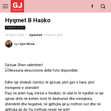
GJ
DRITARE E RE
Hyqmet B Hasko
PAKATEGORI
14 Shkurt 2020
Updated:
14 Shkurt 2020
Nga
Gjin Musa
Gëzuar Shen valentinin!
Edhe një shekull i lumtur, të gëzuar, plot gaz e hare, plot
mirëqenie e shëndet!
Paçi në jetën tuaj, mirësi e fisnikëri, të cilat le të rrjedhin si një
ujëvar drite në kohën tonë të dashurisë dhe mirëqines,
shëndetit dhe begatisë, në gjithçka që ju rrethon sot dhe në
gjithçka që do t’iu rrethojë nesër në jetë!