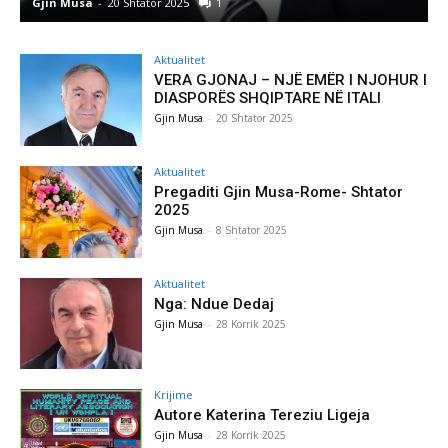
Gjin Musa
-
8 Shtator 2025
0
Aktualitet
VERA GJONAJ – NJË EMËR I NJOHUR I
DIASPORËS SHQIPTARE NË ITALI
Gjin Musa
-
20 Shtator 2025
Aktualitet
Pregaditi Gjin Musa-Rome- Shtator
2025
Gjin Musa
-
8 Shtator 2025
Aktualitet
Nga: Ndue Dedaj
Gjin Musa
-
28 Korrik 2025
Krijime
Autore Katerina Tereziu Ligeja
Gjin Musa
-
28 Korrik 2025