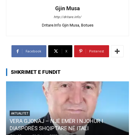
Gjin Musa
http://dritare.info/
Dritare.Info Gjin Musa, Botues
Facebook
X
Pinterest
SHKRIMET E FUNDIT
AKTUALITET
Pregaditi Gjin Musa-Rome- Shtator 2025