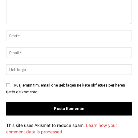
Koment:
Emr
Ema
Ue
Ruaj emrin tim, email dhe uebfaqen në këtë shfletues për herën
tjetër që komentoj.
This site uses Akismet to reduce spam.
Learn how your
comment data is processed.