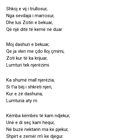
Shkoj e vij i trullosur,
Nga sevdaja i marrosur,
Dhe lus Zotin e bekuar,
Që një ditë të kemë në duar.
Moj dashuri e bekuar,
Qe ja vlen me çdo lloj çmimi,
Zoti kur të ka krijuar,
Lumturi tek njerëzimi.
Ka shumë mall njerëzia,
Si t’ia bëj i shkreti njeri,
Kur e zë dashuria,
Lumturia aty rri.
Këmba këmbës të kam ndjekur,
Unë e di seç kam hequr,
Në buzë nektarin ma ke pjekur,
Shpirt e zemër m’i ke djegur.