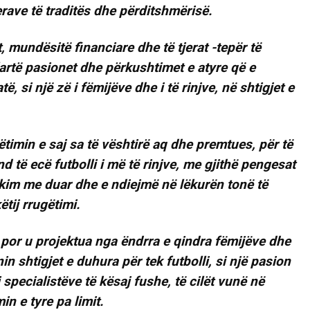
erave të traditës dhe përditshmërisë.
 mundësitë financiare dhe të tjerat -tepër të
lartë pasionet dhe përkushtimet e atyre që e
, si një zë i fëmijëve dhe i të rinjve, në shtigjet e
ëtimin e saj sa të vështirë aq dhe premtues, për të
 të ecë futbolli i më të rinjve, me gjithë pengesat
prekim me duar dhe e ndiejmë në lëkurën tonë të
ëtij rrugëtimi.
 por u projektua nga ëndrra e qindra fëmijëve dhe
in shtigjet e duhura për tek futbolli, si një pasion
specialistëve të kësaj fushe, të cilët vunë në
in e tyre pa limit.