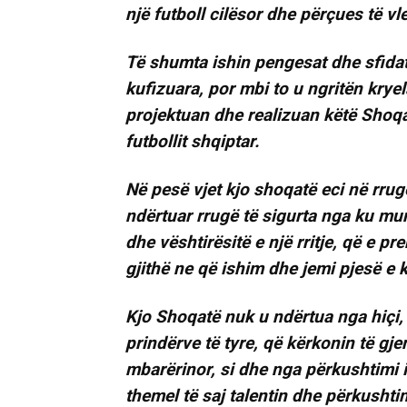
një futboll cilësor dhe përçues të vl
Të shumta ishin pengesat dhe sfidat,
kufizuara, por mbi to u ngritën krye
projektuan dhe realizuan këtë Shoqatë
futbollit shqiptar.
Në pesë vjet kjo shoqatë eci në rrug
ndërtuar rrugë të sigurta nga ku mund
dhe vështirësitë e një rritje, që e 
gjithë ne që ishim dhe jemi pjesë e k
Kjo Shoqatë nuk u ndërtua nga hiçi,
prindërve të tyre, që kërkonin të gjen
mbarërinor, si dhe nga përkushtimi i 
themel të saj talentin dhe përkushtim