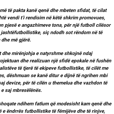
 më të pakta kanë qenë dhe mbeten sfidat, të cilat
të vendi t’i rendisim në këtë shkrim promovues,
n pjesë e angazhimeve tona, për një futboll cilësor
jashtëfutbollistike, siç ndodh sot rëndom në të
e dhe më gjërë.
et dhe mirënjohja e natyrshme shkojnë ndaj
ojektuan dhe realizuan një sfidë epokale në fushën
listëve të tjerë të ekipeve futbollistike, të cilët me
es, dëshmuan se kanë ditur e dijnë të ngrihen mbi
 asaj devize, për të cilën u themelua dhe vazhdon të
n e saj mbresëlënës.
aj shoqate ndihem fatlum që modesisht kam qenë dhe
 e ëndrrës futbollistike të fëmijëve dhe të rinjve,