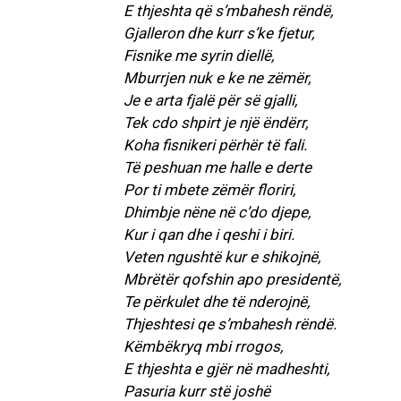
E thjeshta që s’mbahesh rëndë,
Gjalleron dhe kurr s’ke fjetur,
Fisnike me syrin diellë,
Mburrjen nuk e ke ne zëmër,
Je e arta fjalë për së gjalli,
Tek cdo shpirt je një ëndërr,
Koha fisnikeri përhër të fali.
AKTUALITET
Të peshuan me halle e derte
VERA GJONAJ 
Por ti mbete zëmër floriri,
NJOHUR I DIA
Dhimbje nëne në c’do djepe,
SHQIPTARE NË 
Kur i qan dhe i qeshi i biri.
Gjin Musa
-
20 Shtat
Veten ngushtë kur e shikojnë,
Mbrëtër qofshin apo presidentë,
Te përkulet dhe të nderojnë,
Thjeshtesi qe s’mbahesh rëndë.
Këmbëkryq mbi rrogos,
E thjeshta e gjër në madheshti,
Pasuria kurr stë joshë