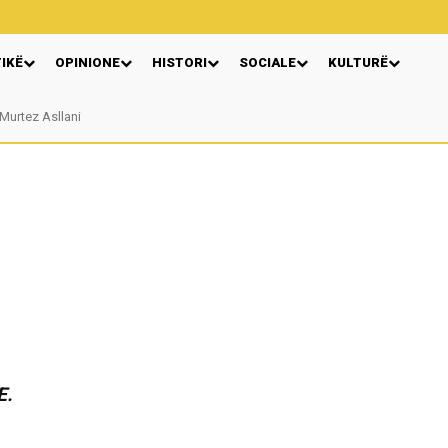
TIKË
OPINIONE
HISTORI
SOCIALE
KULTURË
tez Asllani
VERA GJONAJ – NJË EMËR I NJOHUR I DIASPORËS SHQIPTARE NË ITALI
E.