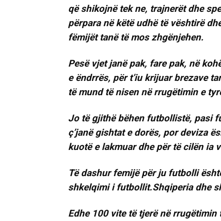
që shikojnë tek ne, trajnerët dhe spec
përpara në këtë udhë të vështirë dh
fëmijët tanë të mos zhgënjehen.
Pesë vjet janë pak, fare pak, në ko
e ëndrrës, për t’iu krijuar brezave t
të mund të nisen në rrugëtimin e tyr
Jo të gjithë bëhen futbollistë, pasi f
ç’janë gishtat e dorës, por deviza ës
kuotë e lakmuar dhe për të cilën ia 
Të dashur femijë për ju futbolli ësht
shkelqimi i futbollit.Shqiperia dhe s
Edhe 100 vite të tjerë në rrugëtimin