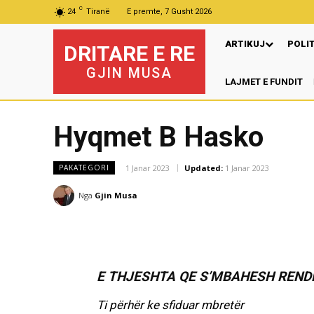
C
24
Tiranë
E premte, 7 Gusht 2026
ARTIKUJ
POLI
DRITARE E RE
GJIN MUSA
LAJMET E FUNDIT
Mur
Hyqmet B Hasko
1 Janar 2023
Updated:
1 Janar 2023
PAKATEGORI
Nga
Gjin Musa
E THJESHTA QE S’MBAHESH REND
Ti përhër ke sfiduar mbretër