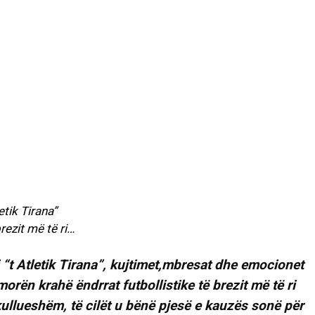
etik Tirana”
rezit më të ri…
 “t Atletik Tirana”, kujtimet,mbresat dhe emocionet
orën krahë ëndrrat futbollistike të brezit më të ri
kullueshëm, të cilët u bënë pjesë e kauzës sonë për