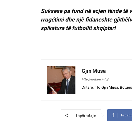
Suksese pa fund në ecjen tënde të v
rrugëtimi dhe një fidaneshte gjithëhe
spikatura të futbollit shqiptar!
Gjin Musa
http://dritare.info/
Dritare.Info Gjin Musa, Botues
Faceb
Shpërndaje