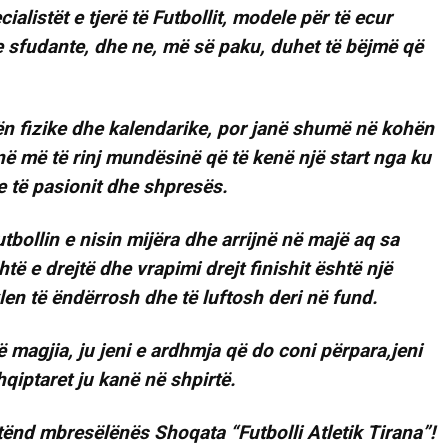
ialistët e tjerë të Futbollit, modele për të ecur
e sfudante, dhe ne, më së paku, duhet të bëjmë që
hën fizike dhe kalendarike, por janë shumë në kohën
anë më të rinj mundësinë që të kenë një start nga ku
e të pasionit dhe shpresës.
utbollin e nisin mijëra dhe arrijnë në majë aq sa
htë e drejtë dhe vrapimi drejt finishit është një
vlen të ëndërrosh dhe të luftosh deri në fund.
ë magjia, ju jeni e ardhmja që do coni përpara,jeni
hqiptaret ju kanë në shpirtë.
 tënd mbresëlënës Shoqata “Futbolli Atletik Tirana”!