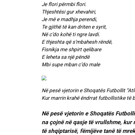
Je flori përmbi flori.
Thjeshtësi gur xhevahiri,
Je më e madhja perendi,
Te gjithë të kan driten e syrit,
Në c’do kohë ti ngre lavdi.
E thjeshta që s’mbahesh rëndë,
Fisnikja me shpirt qelibare
E leheta sa një pëndë
Mbi supe mban c’do male
Në pesë vjetorin e Shoqatës Futbollit “Atl
Kur marrin krahë ëndrrat futbollistike të b
Në pesë vjetorin e Shoqatës Futbolli
na çojnë në qasje të vrullshme, kur m
të shqiptarisë, fëmijëve tanë të mre