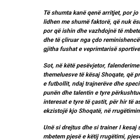
Të shumta kanë qenë arritjet, por jo
lidhen me shumë faktorë, që nuk ësh
por që ishin dhe vazhdojnë të mbete
dhe të çliruar nga çdo reminishencë 
gjitha fushat e veprimtarisë sportiv
Sot, në këtë pesëvjetor, falenderim
themeluesve të kësaj Shoqate, që pr
e futbollit, ndaj trajnerëve dhe specia
punën dhe talentin e tyre përkushtu
interesat e tyre të çastit, për hir të
ekzistojë kjo Shoqatë, në rrugëtimi
Unë si drejtus dhe si trainer I kes
mbetem pjesë e këtij rrugëtimi, pjesë