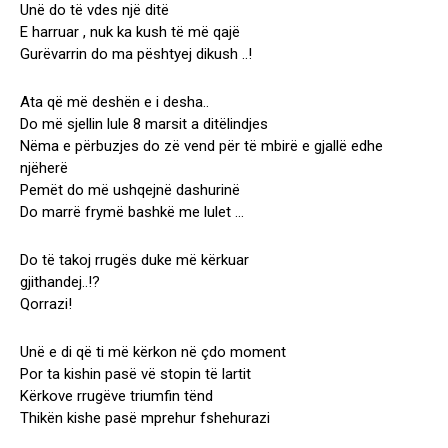
Unë do të vdes një ditë
E harruar , nuk ka kush të më qajë
Gurëvarrin do ma pështyej dikush ..!
Ata që më deshën e i desha..
Do më sjellin lule 8 marsit a ditëlindjes
Nëma e përbuzjes do zë vend për të mbirë e gjallë edhe
njëherë
Pemët do më ushqejnë dashurinë
Do marrë frymë bashkë me lulet …
Do të takoj rrugës duke më kërkuar
gjithandej..!?
Qorrazi!
Unë e di që ti më kërkon në çdo moment
Por ta kishin pasë vë stopin të lartit
Kërkove rrugëve triumfin tënd
Thikën kishe pasë mprehur fshehurazi