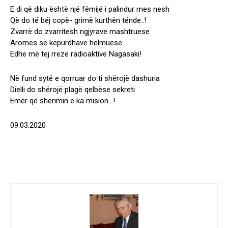
E di që diku është një fëmijë i palindur mes nesh
Që do të bëj copë- grimë kurthën tënde..!
Zvarrë do zvarritesh ngjyrave mashtruese
Aromës së këpurdhave helmuese
Edhe më tej rreze radioaktive Nagasaki!
Në fund sytë e qorruar do ti shërojë dashuria
Dielli do shërojë plagë qelbëse sekreti
Emër që shërimin e ka mision…!
09.03.2020