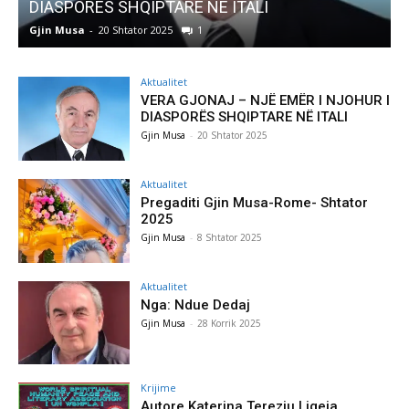
Ë ITALI
Pregaditi Gjin Musa-Rome- Sht
Gjin Musa
-
8 Shtator 2025
0
Aktualitet
VERA GJONAJ – NJË EMËR I NJOHUR I
DIASPORËS SHQIPTARE NË ITALI
Gjin Musa
-
20 Shtator 2025
Aktualitet
Pregaditi Gjin Musa-Rome- Shtator
2025
Gjin Musa
-
8 Shtator 2025
Aktualitet
Nga: Ndue Dedaj
Gjin Musa
-
28 Korrik 2025
Krijime
Autore Katerina Tereziu Ligeja