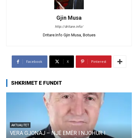
Gjin Musa
http://dritare.info/
Dritare.Info Gjin Musa, Botues
Facebook
X
Pinterest
SHKRIMET E FUNDIT
R I NJOHUR I
AKTUALITET