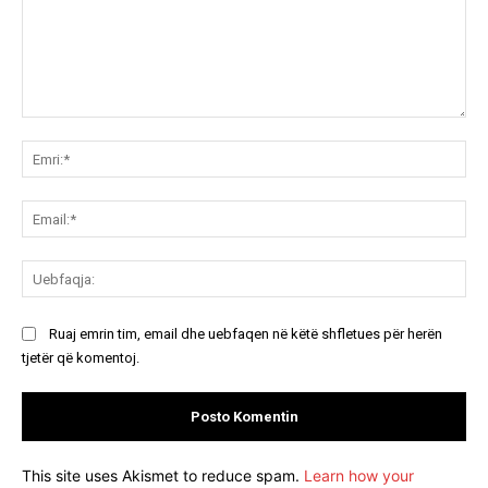
Koment:
Emr
Ema
Ue
Ruaj emrin tim, email dhe uebfaqen në këtë shfletues për herën
tjetër që komentoj.
This site uses Akismet to reduce spam.
Learn how your