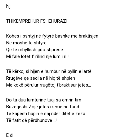
h.j.
THIKËMPREHUR FSHEHURAZI
Kohës i pshtyj në fytyrë bashkë me braktisjen
Në moshë të shtyrë
Që të mbyllësh çdo shpresë
Mi fale lotët t‘ rilind një lum i ri..!
Të kërkoj si hijen e humbur në pyllin e lartë
Rrugëve që secila në hiç të shpien
Me kokë përulur rrugëtoj t‘braktisur jetës…
Do ta dua lumturinë tuaj sa emrin tim
Buzëqeshi Zojë jetës rremë në fund
Të kapësh hapin e saj ndër ditët e zeza
Të fatit që përdhunove …!
E di