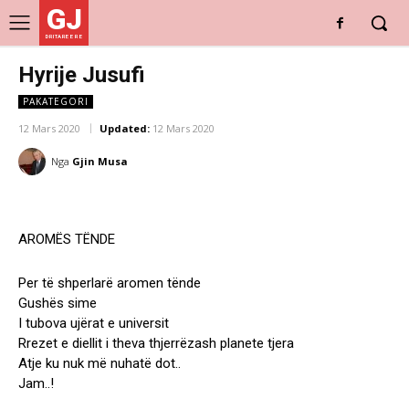
GJ
DRITARE E RE
Hyrije Jusufi
PAKATEGORI
12 Mars 2020
Updated:
12 Mars 2020
Nga
Gjin Musa
AROMËS TËNDE
Per të shperlarë aromen tënde
Gushës sime
I tubova ujërat e universit
Rrezet e diellit i theva thjerrëzash planete tjera
Atje ku nuk më nuhatë dot..
Jam..!