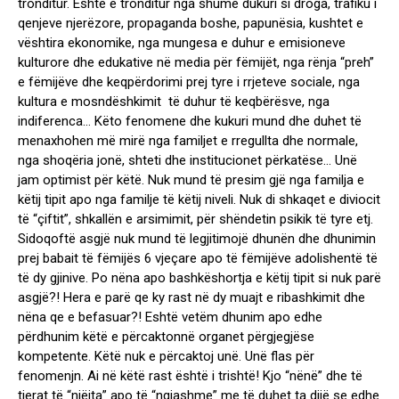
tronditur. Eshtë e tronditur nga shumë dukuri si droga, trafiku i
qenjeve njerëzore, propaganda boshe, papunësia, kushtet e
vështira ekonomike, nga mungesa e duhur e emisioneve
kulturore dhe edukative në media për fëmijët, nga rënja “preh”
e fëmijëve dhe keqpërdorimi prej tyre i rrjeteve sociale, nga
kultura e mosndëshkimit të duhur të keqbërësve, nga
indiferenca… Këto fenomene dhe kukuri mund dhe duhet të
menaxhohen më mirë nga familjet e rregullta dhe normale,
nga shoqëria jonë, shteti dhe institucionet përkatëse… Unë
jam optimist për këtë. Nuk mund të presim gjë nga familja e
këtij tipit apo nga familje të këtij niveli. Nuk di shkaqet e diviocit
të “çiftit”, shkallën e arsimimit, për shëndetin psikik të tyre etj.
Sidoqoftë asgjë nuk mund të legjitimojë dhunën dhe dhunimin
prej babait të fëmijës 6 vjeçare apo të fëmijëve adolishentë të
të dy gjinive. Po nëna apo bashkëshortja e këtij tipit si nuk parë
asgjë?! Hera e parë qe ky rast në dy muajt e ribashkimit dhe
nëna qe e befasuar?! Eshtë vetëm dhunim apo edhe
përdhunim këtë e përcaktonnë organet përgjegjëse
kompetente. Këtë nuk e përcaktoj unë. Unë flas për
fenomenjn. Ai në këtë rast është i trishtë! Kjo “nënë” dhe të
tjerat të “njëjta” apo të “ngjashme” me të duhet ta dijë se edhe