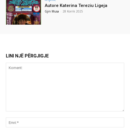
Autore Katerina Tereziu Ligeja
Gjin Musa
-
28 Korrik 2025
LINI NJË PËRGJIGJE
Koment:
Emr