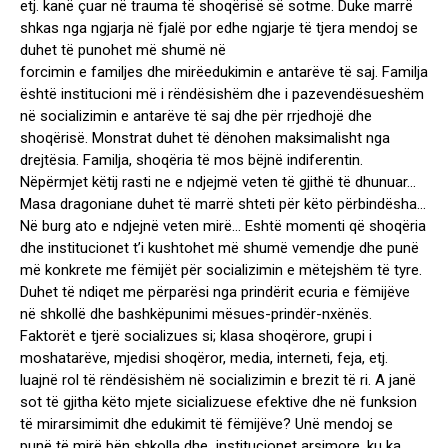
etj. kanë çuar në trauma të shoqërisë së sotme. Duke marrë
shkas nga ngjarja në fjalë por edhe ngjarje të tjera mendoj se
duhet të punohet më shumë në
forcimin e familjes dhe mirëedukimin e antarëve të saj. Familja
është institucioni më i rëndësishëm dhe i pazevendësueshëm
në socializimin e antarëve të saj dhe për rrjedhojë dhe
shoqërisë. Monstrat duhet të dënohen maksimalisht nga
drejtësia. Familja, shoqëria të mos bëjnë indiferentin.
Nëpërmjet këtij rasti ne e ndjejmë veten të gjithë të dhunuar…
Masa dragoniane duhet të marrë shteti për këto përbindësha…
Në burg ato e ndjejnë veten mirë… Eshtë momenti që shoqëria
dhe institucionet t’i kushtohet më shumë vemendje dhe punë
më konkrete me fëmijët për socializimin e mëtejshëm të tyre.
Duhet të ndiqet me përparësi nga prindërit ecuria e fëmijëve
në shkollë dhe bashkëpunimi mësues-prindër-nxënës.
Faktorët e tjerë socializues si; klasa shoqërore, grupi i
moshatarëve, mjedisi shoqëror, media, interneti, feja, etj.
luajnë rol të rëndësishëm në socializimin e brezit të ri. A janë
sot të gjitha këto mjete sicializuese efektive dhe në funksion
të mirarsimimit dhe edukimit të fëmijëve? Unë mendoj se
punë të mirë bën shkolla dhe institucionet arsimore, ku ka