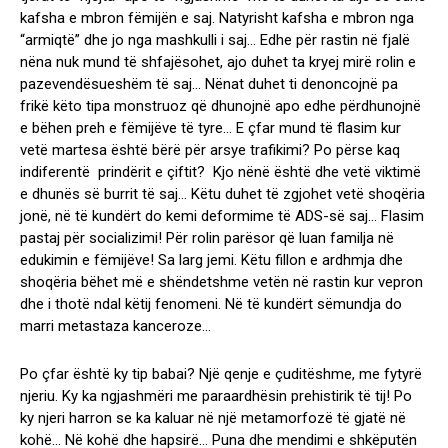
kafsha e mbron fëmijën e saj. Natyrisht kafsha e mbron nga
“armiqtë” dhe jo nga mashkulli i saj… Edhe për rastin në fjalë
nëna nuk mund të shfajësohet, ajo duhet ta kryej mirë rolin e
pazevendësueshëm të saj… Nënat duhet ti denoncojnë pa
frikë këto tipa monstruoz që dhunojnë apo edhe përdhunojnë
e bëhen preh e fëmijëve të tyre… E çfar mund të flasim kur
vetë martesa është bërë për arsye trafikimi? Po përse kaq
indiferentë prindërit e çiftit? Kjo nënë është dhe vetë viktimë
e dhunës së burrit të saj… Këtu duhet të zgjohet vetë shoqëria
jonë, në të kundërt do kemi deformime të ADS-së saj… Flasim
pastaj për socializimi! Për rolin parësor që luan familja në
edukimin e fëmijëve! Sa larg jemi. Këtu fillon e ardhmja dhe
shoqëria bëhet më e shëndetshme vetën në rastin kur vepron
dhe i thotë ndal këtij fenomeni. Në të kundërt sëmundja do
marri metastaza kanceroze…
Po çfar është ky tip babai? Një qenje e çuditëshme, me fytyrë
njeriu. Ky ka ngjashmëri me paraardhësin prehistirik të tij! Po
ky njeri harron se ka kaluar në një metamorfozë të gjatë në
kohë… Në kohë dhe hapsirë… Puna dhe mendimi e shkëputën