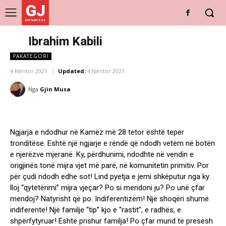
GJ
DRITARE E RE
Ibrahim Kabili
PAKATEGORI
4 Nëntor 2021
Updated:
4 Nëntor 2021
Nga
Gjin Musa
Ngjarja e ndodhur në Kamëz më 28 tetor është tepër
tronditëse. Eshtë një ngjarje e rëndë që ndodh vetëm në botën
e njerëzve mjeranë. Ky, përdhunimi, ndodhte në vendin e
origjinës tonë mijra vjet më parë, në komunitetin primitiv. Por
për çudi ndodh edhe sot! Lind pyetja e jemi shkëputur nga ky
lloj “qytetërimi” mijra vjeçar? Po si mendoni ju? Po unë çfar
mendoj? Natyrisht që po. Indiferentizëm! Një shoqëri shumë
indiferente! Një familje “tip” kjo e “rastit”, e radhës, e
shpërfytyruar! Eshtë prishur familja! Po çfar mund të presësh