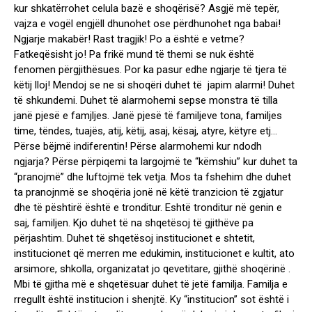
kur shkatërrohet celula bazë e shoqërisë? Asgjë më tepër,
vajza e vogël engjëll dhunohet ose përdhunohet nga babai!
Ngjarje makabër! Rast tragjik! Po a është e vetme?
Fatkeqësisht jo! Pa frikë mund të themi se nuk është
fenomen përgjithësues. Por ka pasur edhe ngjarje të tjera të
këtij lloj! Mendoj se ne si shoqëri duhet të japim alarmi! Duhet
të shkundemi. Duhet të alarmohemi sepse monstra të tilla
janë pjesë e famjljes. Janë pjesë të familjeve tona, familjes
time, tëndes, tuajës, atij, këtij, asaj, kësaj, atyre, këtyre etj…
Përse bëjmë indiferentin! Përse alarmohemi kur ndodh
ngjarja? Përse përpiqemi ta largojmë te “këmshiu” kur duhet ta
“pranojmë” dhe luftojmë tek vetja. Mos ta fshehim dhe duhet
ta pranojnmë se shoqëria jonë në këtë tranzicion të zgjatur
dhe të pështirë është e tronditur. Eshtë tronditur në genin e
saj, familjen. Kjo duhet të na shqetësoj të gjithëve pa
përjashtim. Duhet të shqetësoj institucionet e shtetit,
institucionet që merren me edukimin, institucionet e kultit, ato
arsimore, shkolla, organizatat jo qevetitare, gjithë shoqërinë .
Mbi të gjitha më e shqetësuar duhet të jetë familja. Familja e
rregullt është institucion i shenjtë. Ky “institucion” sot është i