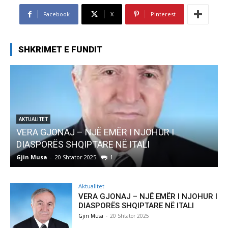
Facebook
X
Pinterest
SHKRIMET E FUNDIT
AKTUALITET
Pregaditi Gjin Musa-Rome- Shtator 2025
Gjin Musa
-
8 Shtator 2025
0
Aktualitet
VERA GJONAJ – NJË EMËR I NJOHUR I
DIASPORËS SHQIPTARE NË ITALI
Gjin Musa
-
20 Shtator 2025