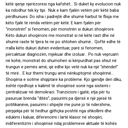
këtë qenje njerëzoresi nga kafshët… Si duket ky evolucion nuk
ka ndodhur tek ky tipi. Nuk e kam fjalën vetëm për këtë baba
përdhunues. Do isha i padrejtë dhe shumë harbut të flisja me
këto fjalë të rënda vetëm për këtë. E kam fjalën për
“monstrën” si fenomen, për monstrën si dukuri shoqërore.
Këto dukuri shoqërore me monstrat si në këtë rast dhe në
shumë raste të tjera te ne po shtohen shumë… Qoftë edhe të
rralla këto dukuri duhen evidentuar, parë si fenomen,
përcaktuar diagnozën, mjekuar dhe izoluar… Po nuk vepruam
në kohë, monstrat do shumohen si kërpurdhat pas shiut në
trungun e pemës amë, që edhe kjo vetë nuk ka një “shëndet”
të mirë… E kur themi trungu amë nënkuptojmë shoqërinë…
Shoqëria e sotme shqiptare ka probleme. Kjo gjendje deri diku,
është rrjedhojë e kalimit të shoqërisë sonë nga sistemi i
çentralizuar në demokraci. Tranzicioni i gjatë, etja për tu
pasuruar brenda “ditës”, pasurimi pa djersë e një pjesë të
potitikanëve, pasurimi i shpejtë me punë jo të ndershme,
përpjekja për të hedhur gjithçka poshtë nga shkollimi dhe
edukimi i kaluar, diferencimi i lartë klasor në shoqëri,
indiferentizmi i shoqërisë ndaj problemeve aktuale të kohës