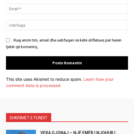
Ema
Ue
Ruaj emrin tim, email dhe uebfaqen në këtë shfletues për herën
tjetër që komentoj.
This site uses Akismet to reduce spam.
Learn how your
comment data is processed.
SHKRIMET E FUNDIT
VERA GJONAJ – NJË EMËR I NJOHUR I