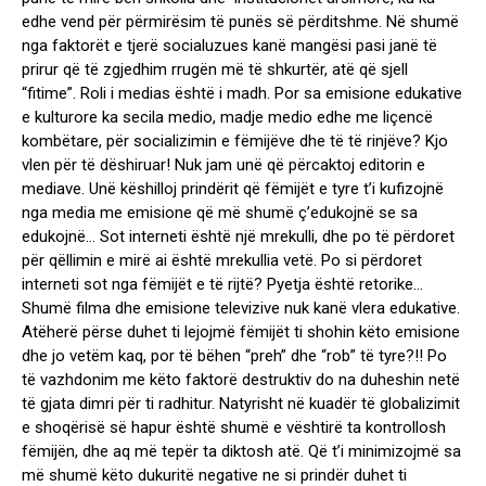
edhe vend për përmirësim të punës së përditshme. Në shumë
nga faktorët e tjerë socialuzues kanë mangësi pasi janë të
prirur që të zgjedhim rrugën më të shkurtër, atë që sjell
“fitime”. Roli i medias është i madh. Por sa emisione edukative
e kulturore ka secila medio, madje medio edhe me liçencë
kombëtare, për socializimin e fëmijëve dhe të të rinjëve? Kjo
vlen për të dëshiruar! Nuk jam unë që përcaktoj editorin e
mediave. Unë këshilloj prindërit që fëmijët e tyre t’i kufizojnë
nga media me emisione që më shumë ç’edukojnë se sa
edukojnë… Sot interneti është një mrekulli, dhe po të përdoret
për qëllimin e mirë ai është mrekullia vetë. Po si përdoret
interneti sot nga fëmijët e të rijtë? Pyetja është retorike…
Shumë filma dhe emisione televizive nuk kanë vlera edukative.
Atëherë përse duhet ti lejojmë fëmijët ti shohin këto emisione
dhe jo vetëm kaq, por të bëhen “preh” dhe “rob” të tyre?!! Po
të vazhdonim me këto faktorë destruktiv do na duheshin netë
të gjata dimri për ti radhitur. Natyrisht në kuadër të globalizimit
e shoqërisë së hapur është shumë e vështirë ta kontrollosh
fëmijën, dhe aq më tepër ta diktosh atë. Që t’i minimizojmë sa
më shumë këto dukuritë negative ne si prindër duhet ti