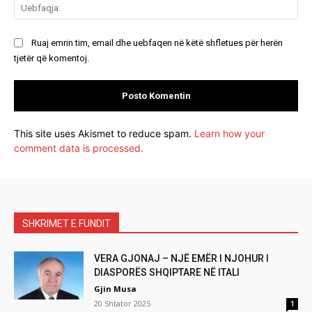
Ue
Ruaj emrin tim, email dhe uebfaqen në këtë shfletues për herën
tjetër që komentoj.
This site uses Akismet to reduce spam.
Learn how your
comment data is processed.
SHKRIMET E FUNDIT
VERA GJONAJ – NJË EMËR I NJOHUR I
DIASPORËS SHQIPTARE NË ITALI
Gjin Musa
20 Shtator 2025
1