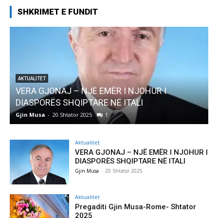
SHKRIMET E FUNDIT
AKTUALITET
VERA GJONAJ – NJË EMËR I NJOHUR I
DIASPORËS SHQIPTARE NË ITALI
Gjin Musa
-
20 Shtator 2025
1
G
Aktualitet
VERA GJONAJ – NJË EMËR I NJOHUR I
DIASPORËS SHQIPTARE NË ITALI
Gjin Musa
-
20 Shtator 2025
Aktualitet
Pregaditi Gjin Musa-Rome- Shtator
2025