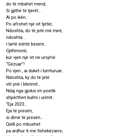
do të mbahet mend,
Si gjithë të tjerët…
Ai po ikën…
Po afrohet një vit tjetër,
Ndoshta, do të jetë më mirë,
ndoshta…
I lartë është besimi…
Gjithmonë,
kur vjen një vit ne urojmë:
“Gëzuar”!
Po vjen , ai duket i lumturuar..
Ndoshta, ky do të jetë
viti ynë i blerimit…
Ndaj nga gjoksi im poetik
shpërthen kulmi i urimit..
“Eja 2023…
Eja të presim,
si dimë të presim…
Qielli po mbushet
pa ardhur ti me fishekëzarre,