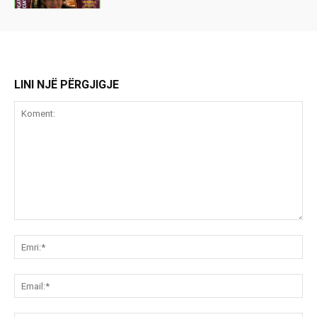
LINI NJË PËRGJIGJE
Koment:
Emr
Ema