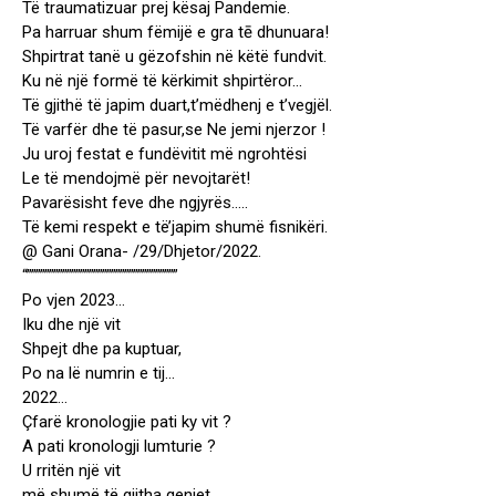
Të traumatizuar prej kësaj Pandemie.
Pa harruar shum fëmijë e gra tē dhunuara!
Shpirtrat tanë u gëzofshin në këtë fundvit.
Ku në një formë të kërkimit shpirtëror…
Të gjithë të japim duart,t’mëdhenj e t’vegjël.
Të varfër dhe të pasur,se Ne jemi njerzor !
Ju uroj festat e fundëvitit më ngrohtësi
Le të mendojmë për nevojtarët!
Pavarësisht feve dhe ngjyrës…..
Të kemi respekt e të’japim shumë fisnikëri.
@ Gani Orana- /29/Dhjetor/2022.
“””””””””””””””””””””””””””””””””””
Po vjen 2023…
Iku dhe një vit
Shpejt dhe pa kuptuar,
Po na lë numrin e tij…
2022…
Çfarë kronologjie pati ky vit ?
A pati kronologji lumturie ?
U rritën një vit
më shumë të gjitha qeniet,