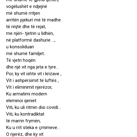
vogëlushët e ndjejnë
më shumë rritjen
arritën pjekuri më të madhe
të rinjtë dhe të rejat,
me njëri- tjetrin u lidhën,
në platformë dashurie …,
u konsoliduan
më shumë familjet..
Të vjetri hoqën
dhe një vit nga jeta e tyre…
Por, ky vit ishte vit i krizave ,
Vit i ashpërsimit të luftës ,
Vit i eliminimit njerëzor,
Ku armatimi modern
eleminoi qeniet
Viti, ku uli ritmin disi covidi…
Viti, ku kontradiktat
të marrin frymën,
Ku u rrit steka e çmimeve…
O njerëz, dhe ky vit