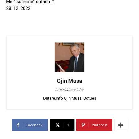
Me ” suferinë” dritash…”
28. 12. 2022
Gjin Musa
http://dritare.info/
Dritare.Info Gjin Musa, Botues
Facebook
X
Pinterest