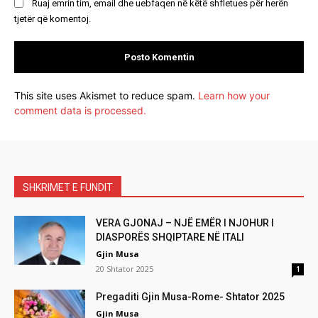
Ruaj emrin tim, email dhe uebfaqen në këtë shfletues për herën
tjetër që komentoj.
This site uses Akismet to reduce spam.
Learn how your
comment data is processed.
SHKRIMET E FUNDIT
VERA GJONAJ – NJË EMËR I NJOHUR I
DIASPORËS SHQIPTARE NË ITALI
Gjin Musa
20 Shtator 2025
1
Pregaditi Gjin Musa-Rome- Shtator 2025
Gjin Musa