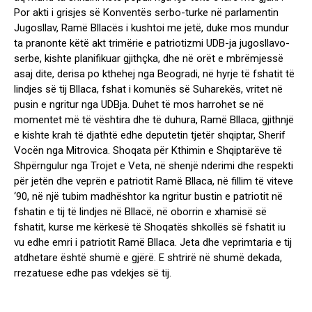
Por akti i grisjes së Konventës serbo-turke në parlamentin
Jugosllav, Ramë Bllacës i kushtoi me jetë, duke mos mundur
ta pranonte këtë akt trimërie e patriotizmi UDB-ja jugosllavo-
serbe, kishte planifikuar gjithçka, dhe në orët e mbrëmjessë
asaj dite, derisa po kthehej nga Beogradi, në hyrje të fshatit të
lindjes së tij Bllaca, fshat i komunës së Suharekës, vritet në
pusin e ngritur nga UDBja. Duhet të mos harrohet se në
momentet më të vështira dhe të duhura, Ramë Bllaca, gjithnjë
e kishte krah të djathtë edhe deputetin tjetër shqiptar, Sherif
Vocën nga Mitrovica. Shoqata për Kthimin e Shqiptarëve të
Shpërngulur nga Trojet e Veta, në shenjë nderimi dhe respekti
për jetën dhe veprën e patriotit Ramë Bllaca, në fillim të viteve
‘90, në një tubim madhështor ka ngritur bustin e patriotit në
fshatin e tij të lindjes në Bllacë, në oborrin e xhamisë së
fshatit, kurse me kërkesë të Shoqatës shkollës së fshatit iu
vu edhe emri i patriotit Ramë Bllaca. Jeta dhe veprimtaria e tij
atdhetare është shumë e gjërë. E shtrirë në shumë dekada,
rrezatuese edhe pas vdekjes së tij.