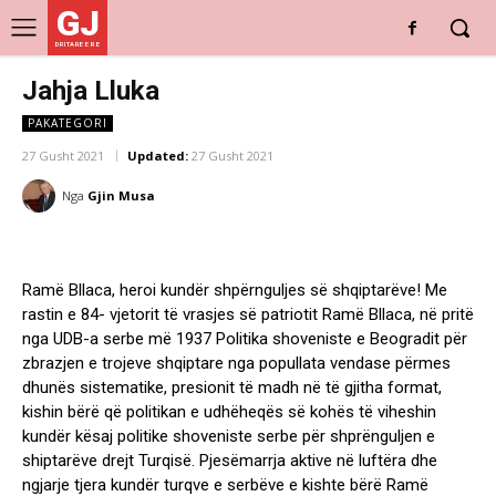
GJ
DRITARE E RE
Jahja Lluka
PAKATEGORI
27 Gusht 2021
Updated:
27 Gusht 2021
Nga
Gjin Musa
Ramë Bllaca, heroi kundër shpërnguljes së shqiptarëve! Me
rastin e 84- vjetorit të vrasjes së patriotit Ramë Bllaca, në pritë
nga UDB-a serbe më 1937 Politika shoveniste e Beogradit për
zbrazjen e trojeve shqiptare nga popullata vendase përmes
dhunës sistematike, presionit të madh në të gjitha format,
kishin bërë që politikan e udhëheqës së kohës të viheshin
kundër kësaj politike shoveniste serbe për shprënguljen e
shiptarëve drejt Turqisë. Pjesëmarrja aktive në luftëra dhe
ngjarje tjera kundër turqve e serbëve e kishte bërë Ramë