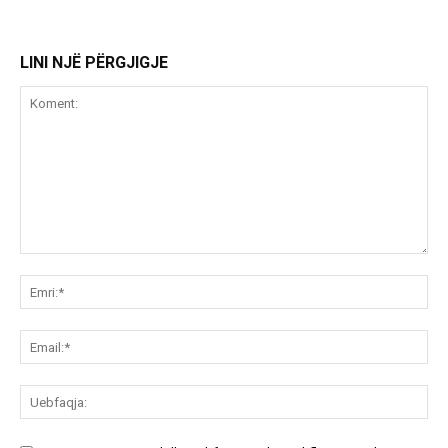
LINI NJË PËRGJIGJE
Koment:
Emr
Ema
Ue