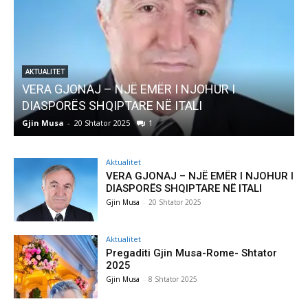
JONAJ – NJË EMËR I NJOHUR I
AKTUALITET
RËS SHQIPTARE NË ITALI
Pregaditi Gj
-
20 Shtator 2025
1
Gjin Musa
-
8 Sht
Aktualitet
VERA GJONAJ – NJË EMËR I NJOHUR I
DIASPORËS SHQIPTARE NË ITALI
Gjin Musa
-
20 Shtator 2025
Aktualitet
Pregaditi Gjin Musa-Rome- Shtator
2025
Gjin Musa
-
8 Shtator 2025