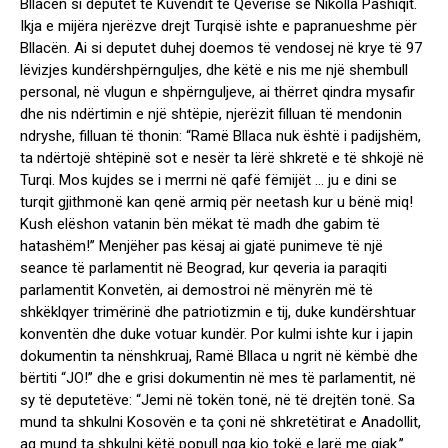
Bllacën si deputet të Kuvendit të Qeverisë së Nikolla Pashiqit.
Ikja e mijëra njerëzve drejt Turqisë ishte e papranueshme për
Bllacën. Ai si deputet duhej doemos të vendosej në krye të 97
lëvizjes kundërshpërnguljes, dhe këtë e nis me një shembull
personal, në vlugun e shpërnguljeve, ai thërret qindra mysafir
dhe nis ndërtimin e një shtëpie, njerëzit filluan të mendonin
ndryshe, filluan të thonin: “Ramë Bllaca nuk është i padijshëm,
ta ndërtojë shtëpinë sot e nesër ta lërë shkretë e të shkojë në
Turqi. Mos kujdes se i merrni në qafë fëmijët … ju e dini se
turqit gjithmonë kan qenë armiq për neetash kur u bënë miq!
Kush elëshon vatanin bën mëkat të madh dhe gabim të
hatashëm!’’ Menjëher pas kësaj ai gjatë punimeve të një
seance të parlamentit në Beograd, kur qeveria ia paraqiti
parlamentit Konvetën, ai demostroi në mënyrën më të
shkëklqyer trimërinë dhe patriotizmin e tij, duke kundërshtuar
konventën dhe duke votuar kundër. Por kulmi ishte kur i japin
dokumentin ta nënshkruaj, Ramë Bllaca u ngrit në këmbë dhe
bërtiti “JO!’’ dhe e grisi dokumentin në mes të parlamentit, në
sy të deputetëve: “Jemi në tokën tonë, në të drejtën tonë. Sa
mund ta shkulni Kosovën e ta çoni në shkretëtirat e Anadollit,
aq mund ta shkulni këtë popull nga kjo tokë e larë me gjak.’’.