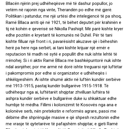
Bllacën njërin prej udhëheqësve më të dashur popullor, jo
vetëm në rajonin nga vinte, Therandën po edhe më gjerë.
Politikan i patundur, me një urtësi dhe intelegjencë të pa shoq,
Ramë Bllaca arriti që në 1921, të bëhet deputet për krahinën e
tij në kohën e qeverisë së Nikolla Pashiqit. Më parë kishte kryer
edhe pozitën e kryetarit të komunës në Duhël. Për të tani
kishte filluar një front i ri, pavarësisht akuzave që i bëheshin
herë pa here nga serbët, ai tani kishte krijuar një emër e
reputacion të madh në sytë e popullit dhe nuk ishte lehtë të
rrënohej. Si i ri aktiv Ramë Bllaca me bashkëpuntorë nuk ishte
ndal asnjëher, por me armë në dorë ishte treguarsi një luftëtar
i pakompromis por edhe si organizator e udhëheqës i
shkëlqyeshëm. Ai ishte shumë aktiv në luftën kundër serbëve
më 1913-1915, pastaj kundër bullgarëve 1915-1918. Të
udhëhequr nga ai, luftëtarët shqiptar zhvilluan luftëra të
ashpra kundër serbëve e bullgarëve duke iu shkaktuar edhe
humbje të mëdha. Fillimi i kolonizimit të Kosovës nga ana e
kolonëve serb, nën pretekstin e reformës agrare, pasoi me
dëbime dhe shprëngulje masive e që shpesh rezultonin edhe
me vrasje të qytetarëve të pafajshëm shqiptar, e gjeti Ramë