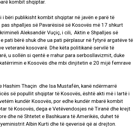
arë kombit shqiptar.
 i bëri publikisht kombit shqiptar në javën e parë të
di pas shpalljes së Pavarësisë së Kosovës më 17 shkurt
rimineli Aleksandër Vuçiç, i cili, Aktin e Shpalljes së
e pati bërë shuk dhe ua pati përplasur në fytyrë argatëve të
ve veteranë kosovarë. Dhe këta politikanë servilë të
ë, u sollën si qentë e rrahur para serbosllavizmit, duke
atërrimin e Kosovës dhe mbi dinjitetin e 20 mijë femrave
rye Hashim Thaçin dhe Isa Mustafën, kanë ndërmarrë
cës së popullit shqiptar të Kosovës, është akti më i lartë i
o vetëm kundër Kosovës, por edhe kundër mbarë kombit
ptar të Kosovës, dega e Vetëvendosjes në Tiranë dhe krejt
re dhe në Shtetet e Bashkuara të Amerikës, duhet të
ministrit Albin Kurti dhe të qeverisë që ai drejton.