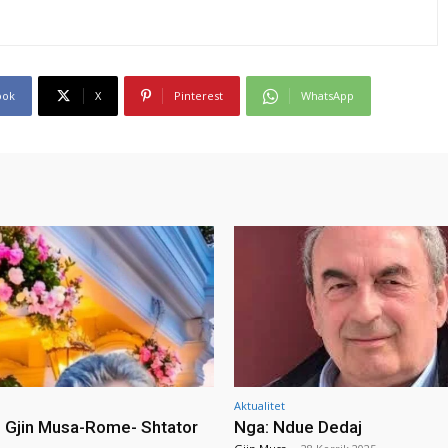
ook
X
Pinterest
WhatsApp
Aktualitet
i Gjin Musa-Rome- Shtator
Nga: Ndue Dedaj