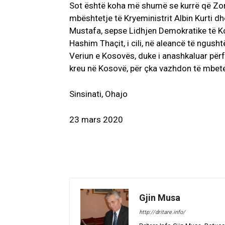
Sot është koha më shumë se kurrë që Zon
mbështetje të Kryeministrit Albin Kurti dh
Mustafa, sepse Lidhjen Demokratike të Kos
Hashim Thaçit, i cili, në aleancë të ngush
Veriun e Kosovës, duke i anashkaluar përf
kreu në Kosovë, për çka vazhdon të mbet
Sinsinati, Ohajo
23 mars 2020
Gjin Musa
http://dritare.info/