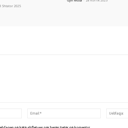
Gjin Musa
-
28 Korrik 2025
8 Shtator 2025
Emri:*
Email:*
uebfaqen në këtë shfletues për herën tjetër që komentoj.