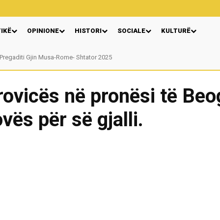
TIKË
OPINIONE
HISTORI
SOCIALE
KULTURË
egaditi Gjin Musa-Rome- Shtator 2025
Nga: Ndue Dedaj
trovicës në pronësi të Beo
vës për së gjalli.