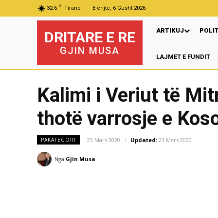
C
32.6
Tiranë
E enjte, 6 Gusht 2026
ARTIKUJ
POLI
DRITARE E RE
GJIN MUSA
LAJMET E FUNDIT
Pr
Kalimi i Veriut të Mi
thotë varrosje e Koso
23 Mars 2020
Updated:
23 Mars 2020
PAKATEGORI
Nga
Gjin Musa