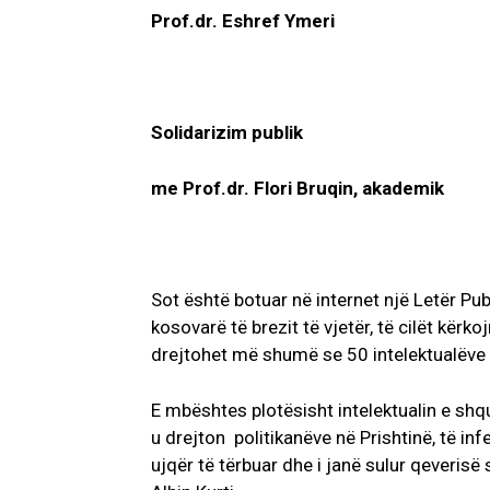
Prof.dr. Eshref Ymeri
Solidarizim publik
me Prof.dr. Flori Bruqin, akademik
Sot është botuar në internet një Letër Publ
kosovarë të brezit të vjetër, të cilët kërko
drejtohet më shumë se 50 intelektualëve
E mbështes plotësisht intelektualin e shqu
u drejton politikanëve në Prishtinë, të inf
ujqër të tërbuar dhe i janë sulur qeverisë 