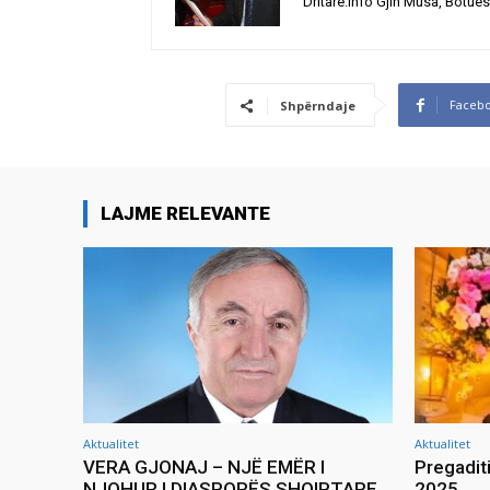
Dritare.Info Gjin Musa, Botues
Faceb
Shpërndaje
LAJME RELEVANTE
Aktualitet
Aktualitet
VERA GJONAJ – NJË EMËR I
Pregadit
NJOHUR I DIASPORËS SHQIPTARE
2025