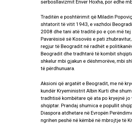
serbosllavizmit Enver Hoxha, por edhe mb
Traditën e poshtërimit që Miladin Popoviçi
shtatorit të vitit 1943, e vazhdoi Beogra
2008 dhe tani atë traditë po e çon më tej k
Pavarësisë së Kosovës e pati zhubravitur, 
regjur të Beogradit në radhët e politikanë
Beogradit dhe tradhtarë të kombit shqiptar
shkelur mbi gjakun e dëshmorëve, mbi shk
të përdhunuara.
Aksioni që argatët e Beogradit, me në k
kundër Kryeministrit Albin Kurti dhe shumi
tradhtisë kombëtare që ata po kryejnë j
shqiptar. Prandaj shumica e popullit shqi
Diaspora atdhetare në Evropën Perëndimo
ngrihen peshë në këmbë në mbrojtje të Krye