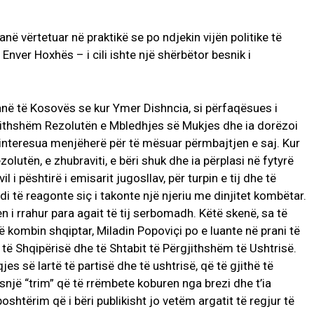
kanë vërtetuar në praktikë se po ndjekin vijën politike të
nver Hoxhës – i cili ishte një shërbëtor besnik i
ranë të Kosovës se kur Ymer Dishncia, si përfaqësues i
gjithshëm Rezolutën e Mbledhjes së Mukjes dhe ia dorëzoi
 interesua menjëherë për të mësuar përmbajtjen e saj. Kur
olutën, e zhubraviti, e bëri shuk dhe ia përplasi në fytyrë
 i pështirë i emisarit jugosllav, për turpin e tij dhe të
i të reagonte siç i takonte një njeriu me dinjitet kombëtar.
 i rrahur para agait të tij serbomadh. Këtë skenë, sa të
kombin shqiptar, Miladin Popoviçi po e luante në prani të
të Shqipërisë dhe të Shtabit të Përgjithshëm të Ushtrisë.
es së lartë të partisë dhe të ushtrisë, që të gjithë të
një “trim” që të rrëmbete koburen nga brezi dhe t’ia
 poshtërim që i bëri publikisht jo vetëm argatit të regjur të