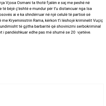
ja Vjosa Osmani ta thotë fjalën e saj me peshë në
e të bëjë ç’është e mundur për t’u distancuar nga Isa
ovës ai e ka shndërruar në një celulë të partisë së
të me Kryeministrin Rama, kërkon t’i lëshojë kriminelit Vuçiç
undimisht të gjitha barbaritë që shovinizmi serbokriminal
et i pandëshkuar edhe pas më shumë se 20 vjetëve.