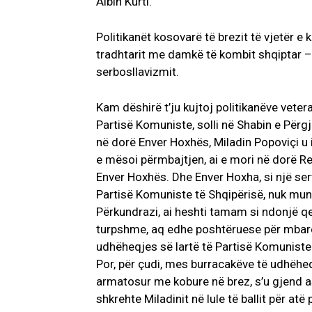
Albin Kurti.
Politikanët kosovarë të brezit të vjetër e 
tradhtarit me damkë të kombit shqiptar – E
serbosllavizmit.
Kam dëshirë t’ju kujtoj politikanëve vete
Partisë Komuniste, solli në Shabin e Për
në dorë Enver Hoxhës, Miladin Popoviçi u
e mësoi përmbajtjen, ai e mori në dorë Rez
Enver Hoxhës. Dhe Enver Hoxha, si një servil
Partisë Komuniste të Shqipërisë, nuk mund
Përkundrazi, ai heshti tamam si ndonjë qen
turpshme, aq edhe poshtëruese për mbarë 
udhëheqjes së lartë të Partisë Komuniste 
Por, për çudi, mes burracakëve të udhëheqj
armatosur me kobure në brez, s’u gjend as
shkrehte Miladinit në lule të ballit për atë