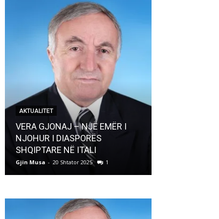
AKTUALITET
AKTUALITET
VERA GJONAJ – NJË EMËR I
NJOHUR I DIASPORËS
Pregaditi Gji
SHQIPTARE NË ITALI
Shtator 2025
Gjin Musa
-
20 Shtator 2025
1
Gjin Musa
-
8 Shtat