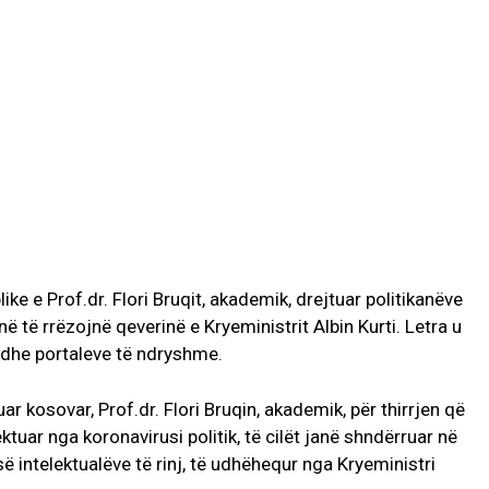
ike e Prof.dr. Flori Bruqit, akademik, drejtuar politikanëve
jnë të rrëzojnë qeverinë e Kryeministrit Albin Kurti. Letra u
 dhe portaleve të ndryshme.
ar kosovar, Prof.dr. Flori Bruqin, akademik, për thirrjen që
ektuar nga koronavirusi politik, të cilët janë shndërruar në
së intelektualëve të rinj, të udhëhequr nga Kryeministri