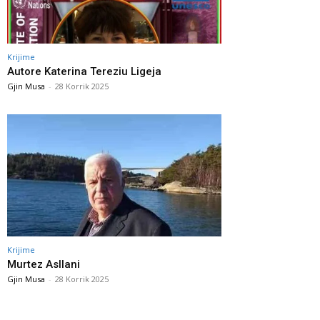
Krijime
Autore Katerina Tereziu Ligeja
Gjin Musa
-
28 Korrik 2025
Krijime
Murtez Asllani
Gjin Musa
-
28 Korrik 2025