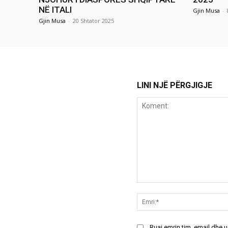
NË ITALI
Gjin Musa
-
Gjin Musa
-
20 Shtator 2025
LINI NJË PËRGJIGJE
Koment:
Ruaj emrin tim, email dhe 