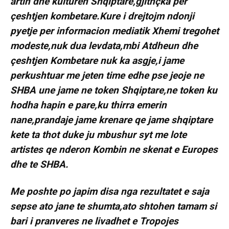
artin dhe kulturen Shqiptare,gjithçka per
çeshtjen kombetare.Kure i drejtojm ndonji
pyetje per informacion mediatik Xhemi tregohet
modeste,nuk dua levdata,mbi Atdheun dhe
çeshtjen Kombetare nuk ka asgje,i jame
perkushtuar me jeten time edhe pse jeoje ne
SHBA une jame ne token Shqiptare,ne token ku
hodha hapin e pare,ku thirra emerin
nane,prandaje jame krenare qe jame shqiptare
kete ta thot duke ju mbushur syt me lote
artistes qe nderon Kombin ne skenat e Europes
dhe te SHBA.
Me poshte po japim disa nga rezultatet e saja
sepse ato jane te shumta,ato shtohen tamam si
bari i pranveres ne livadhet e Tropojes