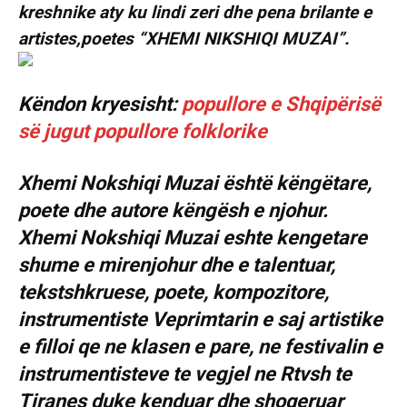
kreshnike aty ku lindi zeri dhe pena brilante e
artistes,poetes “XHEMI NIKSHIQI MUZAI”.
Këndon kryesisht:
popullore e Shqipërisë
së jugut
popullore folklorike
Xhemi Nokshiqi Muzai është këngëtare,
poete dhe autore këngësh e njohur.
Xhemi Nokshiqi Muzai eshte kengetare
shume e mirenjohur dhe e talentuar,
tekstshkruese, poete, kompozitore,
instrumentiste Veprimtarin e saj artistike
e filloi qe ne klasen e pare, ne festivalin e
instrumentisteve te vegjel ne Rtvsh te
Tiranes duke kenduar dhe shoqeruar