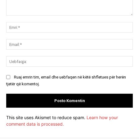
Koment:
Emr
Ema
Ue
Ruaj emrin tim, email dhe uebfaqen në këtë shfletues për herën
tjetër që komentoj.
This site uses Akismet to reduce spam.
Learn how your
comment data is processed.