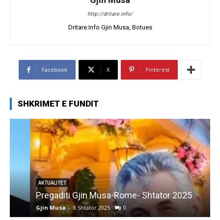
http://dritare.info/
Dritare.Info Gjin Musa, Botues
Facebook
X
Pinterest
SHKRIMET E FUNDIT
AKTUALITET
Pregaditi Gjin Musa-Rome- Shtator 2025
Gjin Musa
-
8 Shtator 2025
0
G