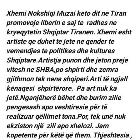
Xhemi Nokshiqi Muzai keto dit ne Tiran
promovoje liberin e saj te radhes ne
kryeqytetin Shqiptar Tiranen. Xhemi esht
artiste qe duhet te jete ne qender te
vemendjes te politikes dhe kultures
Shqiptare.Artistja punon dhe jeton preje
vitesh ne SHBA,po shpirti dhe zemra
gjithmon tek nena shqiperi.Arti të ngjall
kënaqesi shpirtёrore. Pa art nuk ka
jetë.Nganjëherë bëhet dhe burim zilie
pengesash apo veshtiresie për të
realizuar qёllimet tona.Por, tek unё nuk
ekziston njё zili apo xhelozi. Jam
kopetente pёr kёtё që them. Thjeshtesia ,