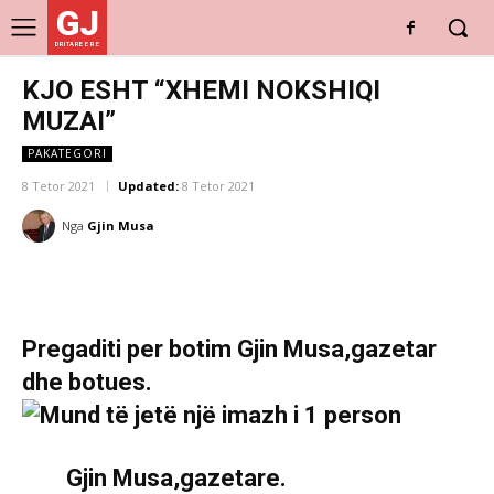
GJ
DRITARE E RE
KJO ESHT “XHEMI NOKSHIQI
MUZAI”
PAKATEGORI
8 Tetor 2021
Updated:
8 Tetor 2021
Nga
Gjin Musa
Pregaditi per botim Gjin Musa,gazetar
dhe botues.
Gjin Musa,gazetare.