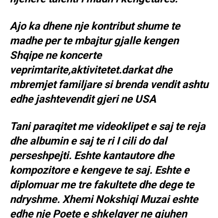
Ajo ka dhene nje kontribut shume te
madhe per te mbajtur gjalle kengen
Shqipe ne koncerte
veprimtarite,aktivitetet.darkat dhe
mbremjet familjare si brenda vendit ashtu
edhe jashtevendit gjeri ne USA
Tani paraqitet me videoklipet e saj te reja
dhe albumin e saj te ri I cili do dal
perseshpejti. Eshte kantautore dhe
kompozitore e kengeve te saj. Eshte e
diplomuar me tre fakultete dhe dege te
ndryshme. Xhemi Nokshiqi Muzai eshte
edhe nje Poete e shkelqyer ne gjuhen