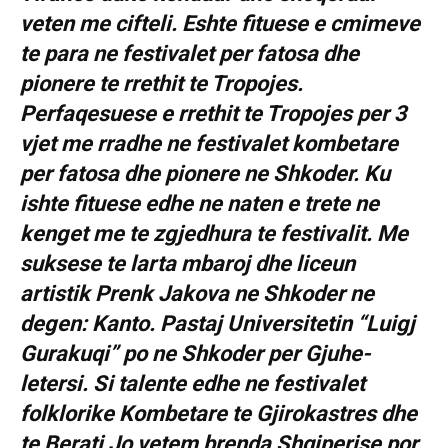
veten me cifteli. Eshte fituese e cmimeve
te para ne festivalet per fatosa dhe
pionere te rrethit te Tropojes.
Perfaqesuese e rrethit te Tropojes per 3
vjet me rradhe ne festivalet kombetare
per fatosa dhe pionere ne Shkoder. Ku
ishte fituese edhe ne naten e trete ne
kenget me te zgjedhura te festivalit. Me
suksese te larta mbaroj dhe liceun
artistik Prenk Jakova ne Shkoder ne
degen: Kanto. Pastaj Universitetin “Luigj
Gurakuqi” po ne Shkoder per Gjuhe-
letersi. Si talente edhe ne festivalet
folklorike Kombetare te Gjirokastres dhe
te Berati,Jo vetem brenda Shqiperise por