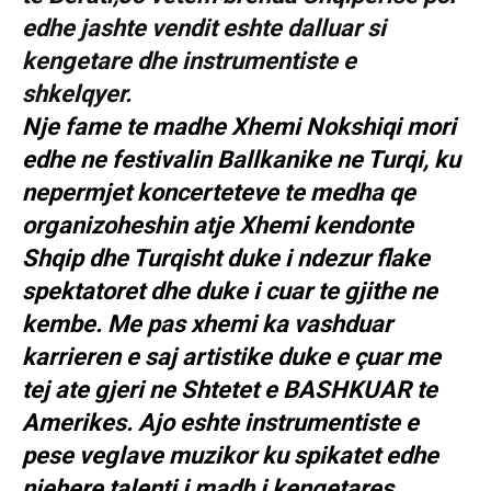
edhe jashte vendit eshte dalluar si
kengetare dhe instrumentiste e
shkelqyer.
Nje fame te madhe Xhemi Nokshiqi mori
edhe ne festivalin Ballkanike ne Turqi, ku
nepermjet koncerteteve te medha qe
organizoheshin atje Xhemi kendonte
Shqip dhe Turqisht duke i ndezur flake
spektatoret dhe duke i cuar te gjithe ne
kembe. Me pas xhemi ka vashduar
karrieren e saj artistike duke e çuar me
tej ate gjeri ne Shtetet e BASHKUAR te
Amerikes. Ajo eshte instrumentiste e
pese veglave muzikor ku spikatet edhe
njehere talenti i madh i kengetares.