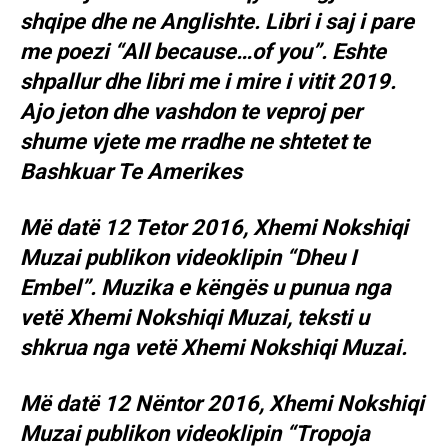
shqipe dhe ne Anglishte. Libri i saj i pare
me poezi “All because…of you”. Eshte
shpallur dhe libri me i mire i vitit 2019.
Ajo jeton dhe vashdon te veproj per
shume vjete me rradhe ne shtetet te
Bashkuar Te Amerikes
Më datë 12 Tetor 2016, Xhemi Nokshiqi
Muzai publikon videoklipin “Dheu I
Embel”. Muzika e këngës u punua nga
vetë Xhemi Nokshiqi Muzai, teksti u
shkrua nga vetë Xhemi Nokshiqi Muzai.
Më datë 12 Nëntor 2016, Xhemi Nokshiqi
Muzai publikon videoklipin “Tropoja