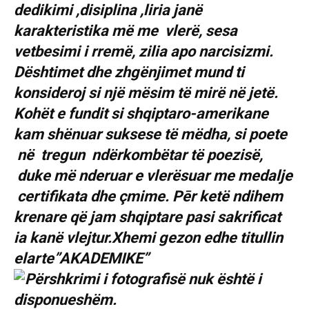
dedikimi ,disiplina ,liria janё
karakteristika më me vlerë, sesa
vetbesimi i rremë, zilia apo narcisizmi.
Dёshtimet dhe zhgёnjimet mund ti
konsideroj si një mёsim tё mirё nё jetë.
Kohёt e fundit si shqiptaro-amerikane
kam shënuar suksese tё mёdha, si poete
nё tregun ndёrkombëtar tё poezisё,
duke mё nderuar e vlerësuar me medalje
certifikata dhe çmime. Pēr ketë ndihem
krenare qё jam shqiptare pasi sakrificat
ia kanё vlejtur.Xhemi gezon edhe titullin
elarte”AKADEMIKE”