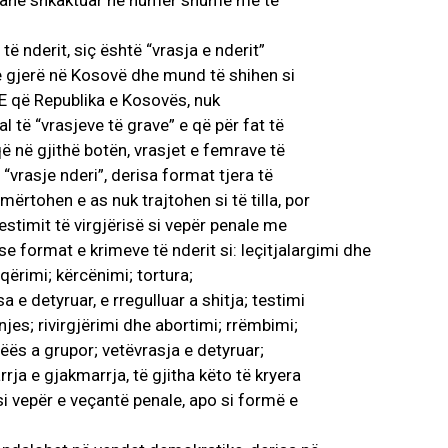
 janë shkaktuar në numër shumë më të
ë nderit, siç është “vrasja e nderit”
 e gjerë në Kosovë dhe mund të shihen si
 E që Republika e Kosovës, nuk
të “vrasjeve të grave” e që për fat të
ë në gjithë botën, vrasjet e femrave të
“vrasje nderi”, derisa format tjera të
mërtohen e as nuk trajtohen si të tilla, por
estimit të virgjërisë si vepër penale me
e format e krimeve të nderit si: leçitjalargimi dhe
qërimi; kërcënimi; tortura;
 e detyruar, e rregulluar a shitja; testimi
njes; rivirgjërimi dhe abortimi; rrëmbimi;
ës a grupor; vetëvrasja e detyruar;
ja e gjakmarrja, të gjitha këto të kryera
si vepër e veçantë penale, apo si formë e