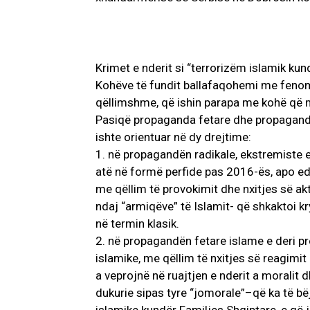
Krimet e nderit si “terrorizëm islamik kun
Kohëve të fundit ballafaqohemi me feno
qëllimshme, që ishin parapa me kohë që 
Pasiqë propaganda fetare dhe propaganda 
ishte orientuar në dy drejtime:
1. në propagandën radikale, ekstremiste e
atë në formë perfide pas 2016-ës, apo e
me qëllim të provokimit dhe nxitjes së ak
ndaj “armiqëve” të Islamit- që shkaktoi kr
në termin klasik.
2. në propagandën fetare islame e deri pr
islamike, me qëllim të nxitjes së reagimit
a veprojnë në ruajtjen e nderit a moralit 
dukurie sipas tyre “jomorale”–që ka të bë