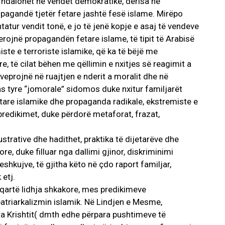
 ndalohet në vendet demokratike, derisa në
pagandë tjetër fetare jashtë fesë islame. Mirëpo
atur vendit tonë, e jo të jenë kopje e asaj të vendeve
olerojnë propagandën fetare islame, të tipit të Arabisë
ste e terroriste islamike, që ka të bëjë me
, të cilat bëhen me qëllimin e nxitjes së reagimit a
veprojnë në ruajtjen e nderit a moralit dhe në
as tyre “jomorale” sidomos duke nxitur familjarët
are islamike dhe propaganda radikale, ekstremiste e
 predikimet, duke përdorë metaforat, frazat,
strative dhe hadithet, praktika të dijetarëve dhe
e, duke filluar nga dallimi gjinor, diskriminimi
eshkujve, të gjitha këto në çdo raport familjar,
etj.
 qartë lidhja shkakore, mes predikimeve
patriarkalizmin islamik. Në Lindjen e Mesme,
ara Krishtit( dmth edhe përpara pushtimeve të