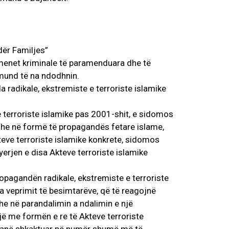
dër Familjes”
menet kriminale të paramenduara dhe të
mund të na ndodhnin.
radikale, ekstremiste e terroriste islamike
 terroriste islamike pas 2001-shit, e sidomos
dhe në formë të propagandës fetare islame,
teve terroriste islamike konkrete, sidomos
yerjen e disa Akteve terroriste islamike
opagandën radikale, ekstremiste e terroriste
 a veprimit të besimtarëve, që të reagojnë
dhe në parandalimin a ndalimin e një
jë me formën e re të Akteve terroriste