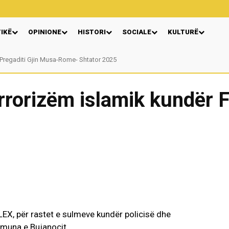
TIKË
OPINIONE
HISTORI
SOCIALE
KULTURË
Pregaditi Gjin Musa-Rome- Shtator 2025
Nga: Ndue Dedaj
errorizëm islamik kundër 
LEX, për rastet e sulmeve kundër policisë dhe
muna e Bujanocit.