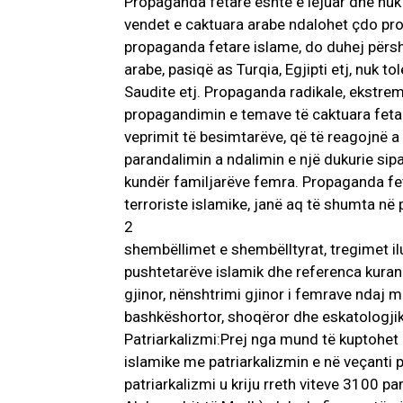
Propaganda fetare është e lejuar dhe nuk
vendet e caktuara arabe ndalohet çdo pro
propaganda fetare islame, do duhej përsht
arabe, pasiqë as Turqia, Egjipti etj, nuk t
Saudite etj. Propaganda radikale, ekstremi
propagandimin e temave të caktuara fetare
veprimit të besimtarëve, që të reagojnë a 
parandalimin a ndalimin e një dukurie sip
kundër familjarëve femra. Propaganda fet
terroriste islamike, janë aq të shumta në
2
shembëllimet e shembëlltyrat, tregimet ilu
pushtetarëve islamik dhe referenca kuranor
gjinor, nënshtrimi gjinor i femrave ndaj m
bashkëshortor, shoqëror dhe eskatologjik 
Patriarkalizmi:Prej nga mund të kuptohet
islamike me patriarkalizmin e në veçanti 
patriarkalizmi u kriju rreth viteve 3100 p