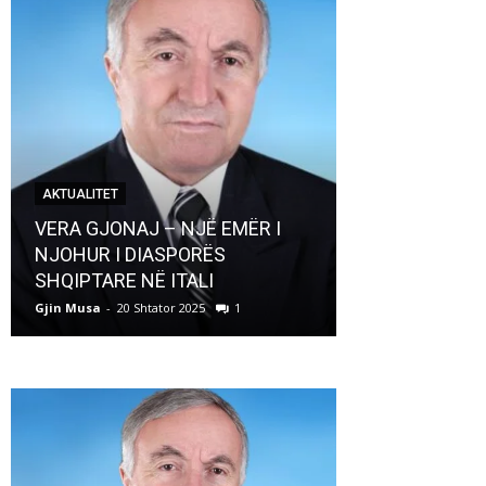
AKTUALITET
AKTUALITET
VERA GJONAJ – NJË EMËR I
NJOHUR I DIASPORËS
Pregaditi Gji
SHQIPTARE NË ITALI
Shtator 2025
Gjin Musa
-
20 Shtator 2025
1
Gjin Musa
-
8 Shtat