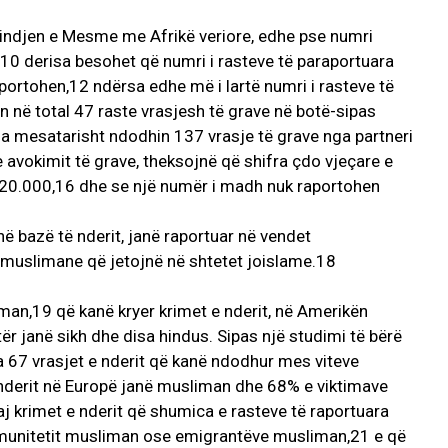
Lindjen e Mesme me Afrikë veriore, edhe pse numri
t,10 derisa besohet që numri i rasteve të paraportuara
portohen,12 ndërsa edhe më i lartë numri i rasteve të
 në total 47 raste vrasjesh të grave në botë-sipas
sa mesatarisht ndodhin 137 vrasje të grave nga partneri
e avokimit të grave, theksojnë që shifra çdo vjeçare e
ër 20.000,16 dhe se një numër i madh nuk raportohen
ë bazë të nderit, janë raportuar në vendet
muslimane që jetojnë në shtetet joislame.18
iman,19 që kanë kryer krimet e nderit, në Amerikën
tër janë sikh dhe disa hindus. Sipas një studimi të bërë
ra 67 vrasjet e nderit që kanë ndodhur mes viteve
 nderit në Europë janë musliman dhe 68% e viktimave
aj krimet e nderit që shumica e rasteve të raportuara
unitetit musliman ose emigrantëve musliman,21 e që