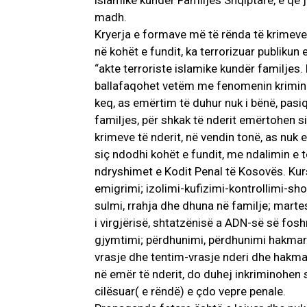
islamike kundër Familjes Shqiptare, e që
madh.
Kryerja e formave më të rënda të krimeve t
në kohët e fundit, ka terrorizuar publikun
“akte terroriste islamike kundër familjes.
ballafaqohet vetëm me fenomenin kriminal 
keq, as emërtim të duhur nuk i bënë, pasiq
familjes, për shkak të nderit emërtohen si 
krimeve të nderit, në vendin tonë, as nuk e
siç ndodhi kohët e fundit, me ndalimin e t
ndryshimet e Kodit Penal të Kosovës. Kurs
emigrimi; izolimi-kufizimi-kontrollimi-sho
sulmi, rrahja dhe dhuna në familje; martesa
i virgjërisë, shtatzënisë a ADN-së së fosh
gjymtimi; përdhunimi, përdhunimi hakmarë
vrasje dhe tentim-vrasje nderi dhe hakmarr
në emër të nderit, do duhej inkriminohen 
cilësuar( e rëndë) e çdo vepre penale.