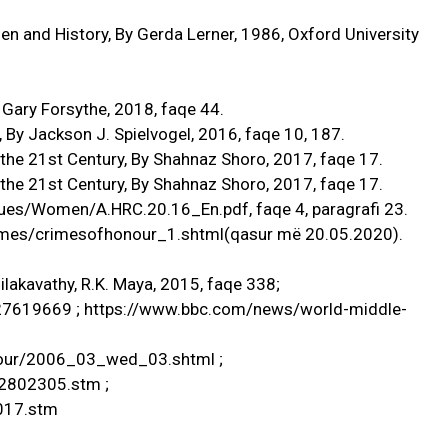
en and History, By Gerda Lerner, 1986, Oxford University
 Gary Forsythe, 2018, faqe 44.
, By Jackson J. Spielvogel, 2016, faqe 10, 187.
 the 21st Century, By Shahnaz Shoro, 2017, faqe 17.
 the 21st Century, By Shahnaz Shoro, 2017, faqe 17.
ues/Women/A.HRC.20.16_En.pdf, faqe 4, paragrafi 23.
rimes/crimesofhonour_1.shtml(qasur më 20.05.2020).
ilakavathy, R.K. Maya, 2015, faqe 338;
27619669 ; https://www.bbc.com/news/world-middle-
hour/2006_03_wed_03.shtml ;
/2802305.stm ;
5017.stm