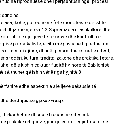
ë fuqinë riprodhuese dhe i përjashtuan nga “procesi
ut edhe në
e të asaj kohe, por edhe në fetë monoteiste që ishte
besëlidhja me njerëzit”.2 Supremacia mashkullore dhe
kontrollin e sjelljeve të femrave dhe kontrollin e
gjisë patriarkaliste, e cila më pas u përligj edhe me
iskriminimi gjinor, dhunë gjinore dhe krimet e nderit,
 shoqëri, kultura, tradita, zakone dhe praktika fetare.
huhej që e kishin caktuar fuqitë hyjnore të Babilonisë
 të, thuhet që ishin vënë nga hyjnitë,3
ërfshirë edhe aspektin e sjelljeve seksuale të
t dhe derdhjes së gjakut-vrasja
t, theksohet që dhuna e bazuar në nder nuk
jë praktikë religjioze, por që është regjistruar si në: