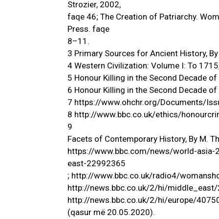
Strozier, 2002,
faqe 46; The Creation of Patriarchy. Wom
Press. faqe
8–11.
3 Primary Sources for Ancient History, By
4 Western Civilization: Volume I: To 1715
5 Honour Killing in the Second Decade of
6 Honour Killing in the Second Decade of
7 https://www.ohchr.org/Documents/Iss
8 http://www.bbc.co.uk/ethics/honourc
9
Facets of Contemporary History, By M. Th
https://www.bbc.com/news/world-asia-
east-22992365
; http://www.bbc.co.uk/radio4/womans
http://news.bbc.co.uk/2/hi/middle_east
http://news.bbc.co.uk/2/hi/europe/407
(qasur më 20.05.2020).