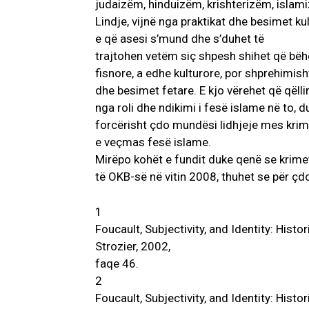
judaizëm, hinduizëm, krishterizëm, islami
Lindje, vijnë nga praktikat dhe besimet ku
e që asesi s’mund dhe s’duhet të
trajtohen vetëm siç shpesh shihet që bëhet
fisnore, a edhe kulturore, por shprehimis
dhe besimet fetare. E kjo vërehet që qëll
nga roli dhe ndikimi i fesë islame në to, d
forcërisht çdo mundësi lidhjeje mes krim
e veçmas fesë islame.
Mirëpo kohët e fundit duke qenë se krimet
të OKB-së në vitin 2008, thuhet se për çdo
1
Foucault, Subjectivity, and Identity: Hist
Strozier, 2002,
faqe 46.
2
Foucault, Subjectivity, and Identity: Hist