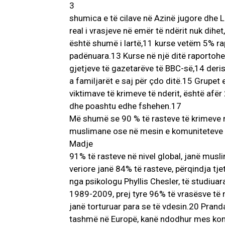
3
shumica e të cilave në Azinë jugore dhe 
real i vrasjeve në emër të ndërit nuk dihe
është shumë i lartë,11 kurse vetëm 5% ra
padënuara.13 Kurse në një ditë raportohen
gjetjeve të gazetarëve të BBC-së,14 deri
a familjarët e saj për çdo ditë.15 Grupet 
viktimave të krimeve të nderit, është af
dhe poashtu edhe fshehen.17
Më shumë se 90 % të rasteve të krimeve n
muslimane ose në mesin e komuniteteve 
Madje
91% të rasteve në nivel global, janë musl
veriore janë 84% të rasteve, përqindja tje
nga psikologu Phyllis Chesler, të studiua
1989-2009, prej tyre 96% të vrasësve të
janë torturuar para se të vdesin.20 Prand
tashmë në Europë, kanë ndodhur mes kom