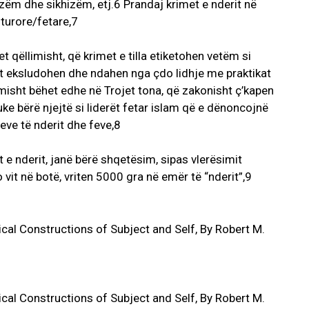
zëm dhe sikhizëm, etj.6 Prandaj krimet e nderit në
lturore/fetare,7
 qëllimisht, që krimet e tilla etiketohen vetëm si
ht eksludohen dhe ndahen nga çdo lidhje me praktikat
imisht bëhet edhe në Trojet tona, që zakonisht ç’kapen
uke bërë njejtë si liderët fetar islam që e dënoncojnë
eve të nderit dhe feve,8
 e nderit, janë bërë shqetësim, sipas vlerësimit
 vit në botë, vriten 5000 gra në emër të “nderit”,9
orical Constructions of Subject and Self, By Robert M.
orical Constructions of Subject and Self, By Robert M.