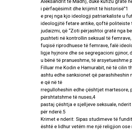
Aleksandrit të Madh), duke kufizu gratë n
i përfaqësimit dhe krijimit të historisë”1
e prej nga kjo ideologji patriarkaliste u f
ideologjitë fetare antike, qoftë politeist
judaizmi, që “Zoti përjashtoi gratë nga 
pushteti në kontrollin seksual të femrave, 
fuqisë riprodhuese të femrave, falë ideolo
ligje hyjnore dhe se segregacioni gjinor, d
u bënë të pranueshme, të arsyetueshme për
Filluar me Kodin e Hamurabit, në të cilin t
ashtu edhe sanksionet që parashiheshin në
e që në të
rregulloheshin edhe çështjet martesore, p
përshtatshme të nuses,4
pastaj çështja e sjelljeve seksuale, nderi
për nderë.5
Krimet e nderit: Sipas studimeve të fundi
është e lidhur vetëm me një religjion ose n