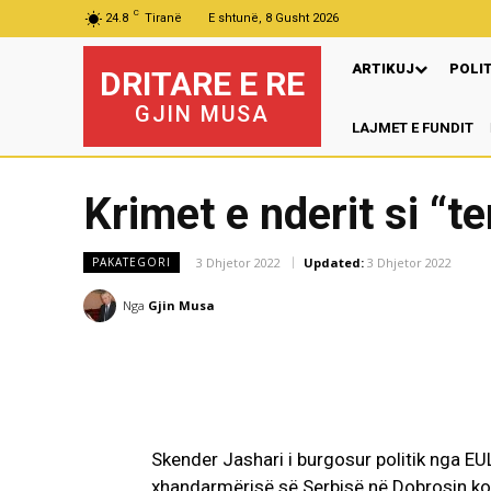
C
24.8
Tiranë
E shtunë, 8 Gusht 2026
ARTIKUJ
POLI
DRITARE E RE
GJIN MUSA
LAJMET E FUNDIT
Krimet e nderit si “t
3 Dhjetor 2022
Updated:
3 Dhjetor 2022
PAKATEGORI
Nga
Gjin Musa
Skender Jashari i burgosur politik nga EU
xhandarmërisë së Serbisë në Dobrosin ko