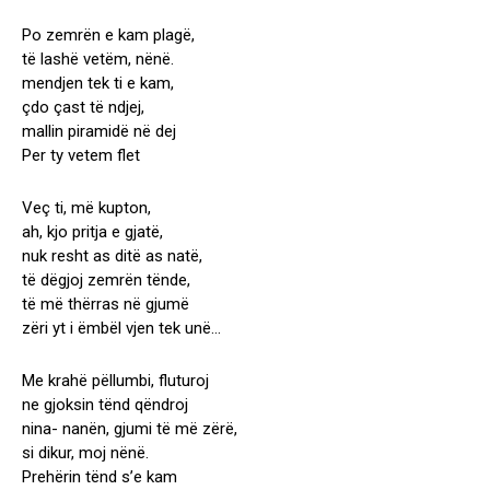
Po zemrën e kam plagë,
të lashë vetëm, nënë.
mendjen tek ti e kam,
çdo çast të ndjej,
mallin piramidë në dej
Per ty vetem flet
Veç ti, më kupton,
ah, kjo pritja e gjatë,
nuk resht as ditë as natë,
të dëgjoj zemrën tënde,
të më thërras në gjumë
zëri yt i ëmbël vjen tek unë…
Me krahë pëllumbi, fluturoj
ne gjoksin tënd qëndroj
nina- nanën, gjumi të më zërë,
si dikur, moj nënë.
Prehërin tënd s’e kam