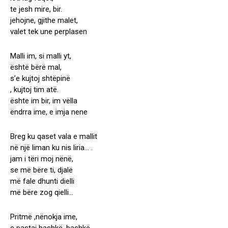
te jesh mire, bir.
jehojne, gjithe malet,
valet tek une perplasen
Malli im, si malli yt,
është bërë mal,
s’e kujtoj shtëpinë
, kujtoj tim atë.
ështe im bir, im vëlla
ëndrra ime, e imja nene
Breg ku qaset vala e mallit
në një liman ku nis liria… .
jam i tëri moj nënë,
se më bëre ti, djalë
më fale dhunti dielli
më bëre zog qielli…
Pritmë ,nënokja ime,