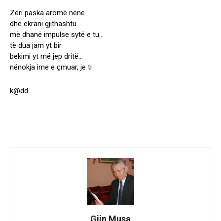
Zëri paska aromë nëne
dhe ekrani gjithashtu
më dhanë impulse sytë e tu…
të dua jam yt bir
bekimi yt më jep dritë…
nënokja ime e çmuar, je ti
k@dd
Gjin Musa