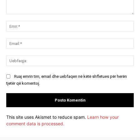
Koment:
Emr
Ema
Ue
Ruaj emrin tim, email dhe uebfaqen në këtë shfletues për herën
tjetër që komentoj.
This site uses Akismet to reduce spam.
Learn how your
comment data is processed.