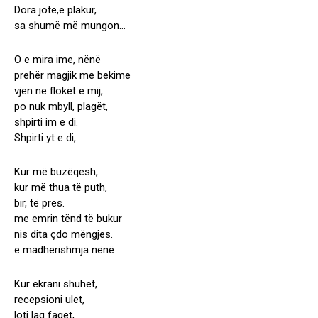
Dora jote,e plakur,
sa shumë më mungon…
O e mira ime, nënë
prehër magjik me bekime
vjen në flokët e mij,
po nuk mbyll, plagët,
shpirti im e di.
Shpirti yt e di,
Kur më buzëqesh,
kur më thua të puth,
bir, të pres.
me emrin tënd të bukur
nis dita çdo mëngjes.
e madherishmja nënë
Kur ekrani shuhet,
recepsioni ulet,
loti lag faqet,