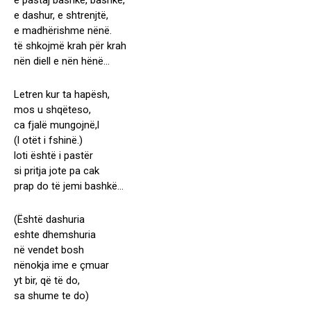
e pastaj bashkë, bashkë,
e dashur, e shtrenjtë,
e madhërishme nënë.
të shkojmë krah për krah
nën diell e nën hënë…
Letren kur ta hapësh,
mos u shqëteso,
ca fjalë mungojnë,l
(l otët i fshinë.)
loti është i pastër
si pritja jote pa cak
prap do të jemi bashkë…
(Është dashuria
eshte dhemshuria
në vendet bosh
nënokja ime e çmuar
yt bir, që të do,
sa shume te do)