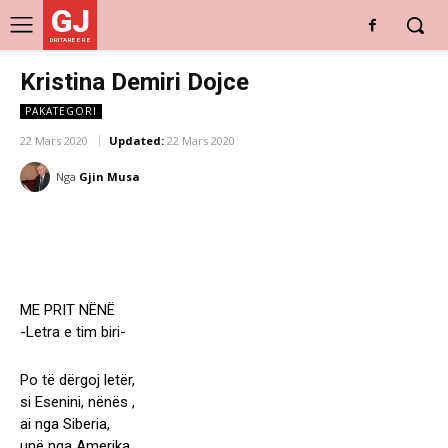
GJ
DRITARE E RE
Kristina Demiri Dojce
PAKATEGORI
22 Mars 2020
Updated:
22 Mars 2020
Nga
Gjin Musa
ME PRIT NËNË
-Letra e tim biri-
Po të dërgoj letër,
si Esenini, nënës ,
ai nga Siberia,
unë nga Amerika,