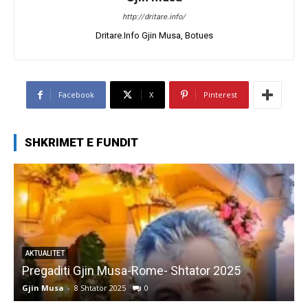
http://dritare.info/
Dritare.Info Gjin Musa, Botues
Facebook
X
Pinterest
SHKRIMET E FUNDIT
AKTUALITET
Pregaditi Gjin Musa-Rome- Shtator 2025
Gjin Musa
-
8 Shtator 2025
0
G