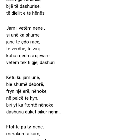
bijë të dashurisë,
të diellit e të hënës..
Jam i vetëm nënë ,
si unë ka shumë,
janë të çdo race,
të verdhë, të zinj,
koha rrjedh si ujëvarë
vetëm tek ti gjej dashuri.
Këtu ku jam unë,
bie shumë dëborë,
fryn një erë, nënoke,
në palcë të hyn.
biri yt ka ftohtë nënoke
dashuria duket sikur ngrin…
Ftohtë pa ty, nënë,
merakun ta kam,