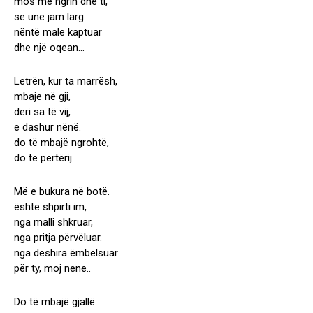
mos më ngrin dhe ti,
se unë jam larg.
nëntë male kaptuar
dhe një oqean…
Letrën, kur ta marrësh,
mbaje në gji,
deri sa të vij,
e dashur nënë.
do të mbajë ngrohtë,
do të përtërij..
Më e bukura në botë.
është shpirti im,
nga malli shkruar,
nga pritja përvëluar.
nga dëshira ëmbëlsuar
për ty, moj nene..
Do të mbajë gjallë