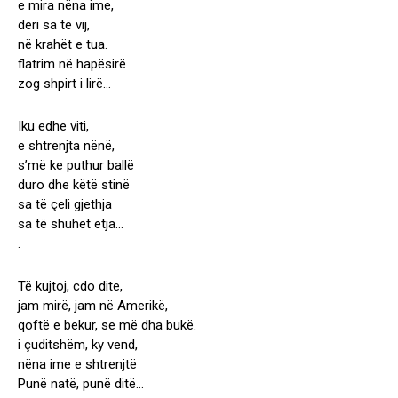
e mira nëna ime,
deri sa të vij,
në krahët e tua.
flatrim në hapësirë
zog shpirt i lirë…
Iku edhe viti,
e shtrenjta nënë,
s’më ke puthur ballë
duro dhe këtë stinë
sa të çeli gjethja
sa të shuhet etja…
.
Të kujtoj, cdo dite,
jam mirë, jam në Amerikë,
qoftë e bekur, se më dha bukë.
i çuditshëm, ky vend,
nëna ime e shtrenjtë
Punë natë, punë ditë…