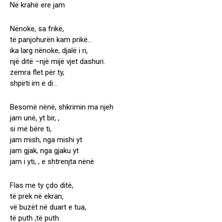
Në krahë ere jam
Nënoke, sa frikë,
të panjohurën kam prikë…
ika larg nënoke, djalë i ri,
një ditë –një mijë vjet dashuri.
zemra flet për ty,
shpirti im e di…
Besomë nënë, shkrimin ma njeh
jam unë, yt bir, ,
si më bëre ti,
jam mish, nga mishi yt
jam gjak, nga gjaku yt
jam i yti, , e shtrenjta nënë
Flas me ty çdo ditë,
të prek në ekran,
vë buzët në duart e tua,
të puth ,të puth.