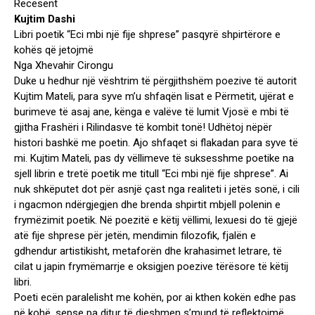
Recesent
Kujtim Dashi
Libri poetik “Eci mbi një fije shprese” pasqyrë shpirtërore e
kohës që jetojmë
Nga Xhevahir Cirongu
Duke u hedhur një vështrim të përgjithshëm poezive të autorit
Kujtim Mateli, para syve m’u shfaqën lisat e Përmetit, ujërat e
burimeve të asaj ane, kënga e valëve të lumit Vjosë e mbi të
gjitha Frashëri i Rilindasve të kombit tonë! Udhëtoj nëpër
histori bashkë me poetin. Ajo shfaqet si flakadan para syve të
mi. Kujtim Mateli, pas dy vëllimeve të suksesshme poetike na
sjell librin e tretë poetik me titull “Eci mbi një fije shprese”. Ai
nuk shkëputet dot për asnjë çast nga realiteti i jetës sonë, i cili
i ngacmon ndërgjegjen dhe brenda shpirtit mbjell polenin e
frymëzimit poetik. Në poezitë e këtij vëllimi, lexuesi do të gjejë
atë fije shprese për jetën, mendimin filozofik, fjalën e
gdhendur artistikisht, metaforën dhe krahasimet letrare, të
cilat u japin frymëmarrje e oksigjen poezive tërësore të këtij
libri.
Poeti ecën paralelisht me kohën, por ai kthen kokën edhe pas
në kohë, sepse pa ditur të djeshmen s’mund të reflektojmë