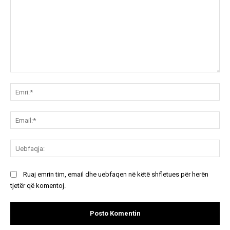
Koment:
Emr
Ema
Ue
Ruaj emrin tim, email dhe uebfaqen në këtë shfletues për herën
tjetër që komentoj.