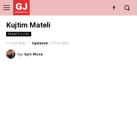
GJ
DRITARE E RE
Kujtim Mateli
PAKATEGORI
11 Prill 2020
Updated:
11 Prill 2020
Nga
Gjin Musa