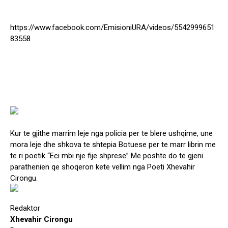
https://www.facebook.com/EmisioniURA/videos/5542999651
83558
Kur te gjithe marrim leje nga policia per te blere ushqime, une
mora leje dhe shkova te shtepia Botuese per te marr librin me
te ri poetik “Eci mbi nje fije shprese” Me poshte do te gjeni
parathenien qe shoqeron kete vellim nga Poeti Xhevahir
Cirongu.
Redaktor
Xhevahir Cirongu