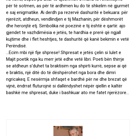
për të sotmen, as për të ardhmen ku do të shkelim në gjurmët
e saj enigmatike. Ai derdh pa rezervë dashuritë e bekuara: për
njerëzit, atdheun, vendlindjen e tij Mazhanin, për dëshmorët
dhe heronjtë etj. Simbolika në poezinë e tij është e qartë: ajo
gjendet te vazhdimësia e jetës, te hardhia e prerë që ngjall
kujtime dhe i flet heshtjes, te dashuritë që kanë bekimin e vetë
Perëndisë.
…Ecim mbi një fije shprese! Shpresat e jetës çelin si lulet e
Majit poetik nga ku merr jetë edhe vetë libri. Poeti bën thirrje
se atdheun s’duhet ta braktisim nga shpirti kurrë, sepse ai që
e braktis, një ditë do të dëshpërohet nga bora dhe dimri
ngricakeq. E nesërmja shfaqet e bardhë për ne dhe brezat që
vijnë, ëndrrat fluturojnë si dallëndyshet nëpër qiellin e kaltër
bashkë me shpresat, duke i bashkuar ato me fatet njerëzore…