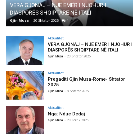
 NJOHUR I
AKTUALITET
TALI
Pregaditi Gjin Musa-Rome- Shtato
Gjin Musa
-
8 Shtator 2025
0
Aktualitet
VERA GJONAJ – NJË EMËR I NJOHUR I
DIASPORËS SHQIPTARE NË ITALI
Gjin Musa
-
20 Shtator 2025
Aktualitet
Pregaditi Gjin Musa-Rome- Shtator
2025
Gjin Musa
-
8 Shtator 2025
Aktualitet
Nga: Ndue Dedaj
Gjin Musa
-
28 Korrik 2025