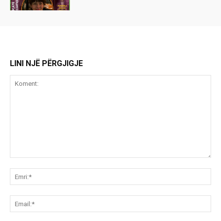
LINI NJË PËRGJIGJE
Koment:
Emr
Ema