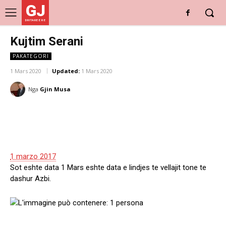
GJ
DRITARE E RE
Kujtim Serani
PAKATEGORI
1 Mars 2020
Updated:
1 Mars 2020
Nga
Gjin Musa
1 marzo 2017
Sot eshte data 1 Mars eshte data e lindjes te vellajit tone te
dashur Azbi.