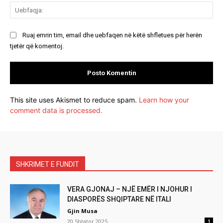
Ue
Ruaj emrin tim, email dhe uebfaqen në këtë shfletues për herën
tjetër që komentoj.
This site uses Akismet to reduce spam.
Learn how your
comment data is processed.
SHKRIMET E FUNDIT
VERA GJONAJ – NJË EMËR I NJOHUR I
DIASPORËS SHQIPTARE NË ITALI
Gjin Musa
20 Shtator 2025
1