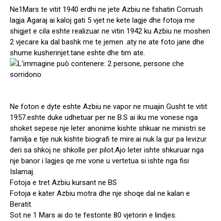
Ne1Mars te vitit 1940 erdhi ne jete Azbiu ne fshatin Corrush
lagja Agaraj ai kaloj
gati 5 vjet ne kete lagje dhe fotoja me
shigjet e cila eshte realizuar ne vitin 1942 ku Azbiu ne moshen
2 vjecare ka dal bashk me te jemen .aty ne ate foto jane dhe
shume kusherinjet.tane eshte dhe tim ate.
Ne foton e dyte eshte Azbiu ne vapor ne muajin Gusht te vitit
1957.eshte duke udhetuar per ne B.S ai iku me vonese nga
shoket sepese nje leter anonime kishte shkuar ne ministri se
familja e tije nuk kishte biografi te mire.ai nuk la gur pa levizur
deri sa shkoj ne shkolle per pilot.Ajo leter ishte shkuruar nga
nje banor i lagjes qe me vone u vertetua si ishte nga fisi
Islamaj.
Fotoja e tret Azbiu kursant ne BS
Fotoja e kater Azbiu motra dhe nje shoqe dal ne kalan e
Beratit.
Sot ne 1 Mars ai do te festonte 80 vjetorin e lindjes.