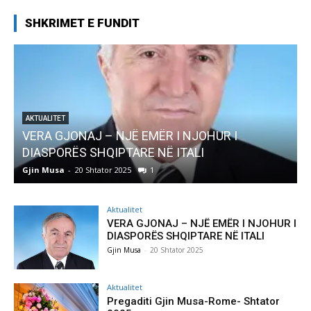
SHKRIMET E FUNDIT
AKTUALITET
VERA GJONAJ – NJË EMËR I NJOHUR I
DIASPORËS SHQIPTARE NË ITALI
Gjin Musa
-
20 Shtator 2025
1
G
Aktualitet
VERA GJONAJ – NJË EMËR I NJOHUR I
DIASPORËS SHQIPTARE NË ITALI
Gjin Musa
-
20 Shtator 2025
Aktualitet
Pregaditi Gjin Musa-Rome- Shtator