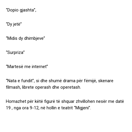
“Dopio gjashta”,
“Dy jetë”
“Midis dy dhimbjeve”
“Surpriza”
“Martesë me internet”
“Nata e fundit”, si dhe shumë drama për fëmijë, skenare
filmash, librete operash dhe operetash.
Homazhet për këtë figurë të shquar zhvillohen nesër me datë
19 , nga ora 9-12, në hollin e teatrit “Migjeni”.