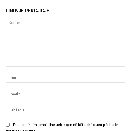
LINI NJË PËRGJIGJE
Koment:
Emr
Ema
Ue
Ruaj emrin tim, email dhe uebfaqen në këtë shfletues për herën