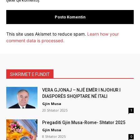
tjetër që komentoj.
This site uses Akismet to reduce spam.
Learn how your
comment data is processed.
SHKRIMET E FUNDIT
VERA GJONAJ – NJË EMËR I NJOHUR I
DIASPORËS SHQIPTARE NË ITALI
Gjin Musa
20 Shtator 2025
1
Pregaditi Gjin Musa-Rome- Shtator 2025
Gjin Musa
8 Shtator 2025
0