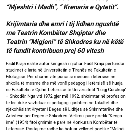
“Mjeshtri i Madh”, “ Krenaria e Qytetit”.
Krijimtaria dhe emri i tij lidhen ngushtë
me Teatrin Kombëtar Shqiptar dhe
Teatrin “Migjeni” të Shkodres ku në këtë
të fundit kontribuon prej 60 vitesh
Fadil Kraja është autor këngësh i njohur. Fadil Kraja përfundoi
studimet e larta në Universitetin e Tiranës në Fakultetin e
Filologjisë. Për shumë vite punoi si mësues i letërsisë në
shkolla të mesme dhe më vonë pedagog i letërsisë së huaja
në Fakultetin e Gjuhë-Letërsisë të Universitetit “Luigj Gurakuqi”
– Shkodër. Nga viti 1972 gjer më 1992, shkrimtar në profesion
të lirë duke vazhduar si pedagog i jashtëm në fakultet dhe
njëkohësisht Kryetar i Degës së Lidhjes së Shkrimtarëve dhe
Artistëve për Degën e Shkodrës. Vëllimi i parë poetik “Kënga
ime” (1954) fitoi çmimin e parë në Konkursin Kombëtar të
Letërsisë. Pastaj me radhë ka botuar vëllimet poetike “Melodi