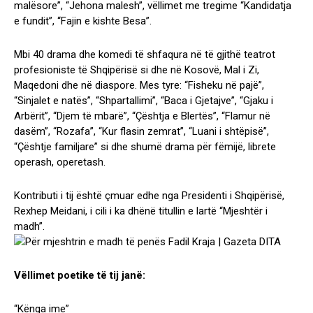
malësore”, “Jehona malesh”, vëllimet me tregime “Kandidatja
e fundit”, “Fajin e kishte Besa”.
Mbi 40 drama dhe komedi të shfaqura në të gjithë teatrot
profesioniste të Shqipërisë si dhe në Kosovë, Mal i Zi,
Maqedoni dhe në diaspore. Mes tyre: “Fisheku në pajë”,
“Sinjalet e natës”, “Shpartallimi”, “Baca i Gjetajve”, “Gjaku i
Arbërit”, “Djem të mbarë”, “Çështja e Blertës”, “Flamur në
dasëm”, “Rozafa”, “Kur flasin zemrat”, “Luani i shtëpisë”,
“Çështje familjare” si dhe shumë drama për fëmijë, librete
operash, operetash.
Kontributi i tij është çmuar edhe nga Presidenti i Shqipërisë,
Rexhep Meidani, i cili i ka dhënë titullin e lartë “Mjeshtër i
madh”.
Vëllimet poetike të tij janë:
“Kënga ime”