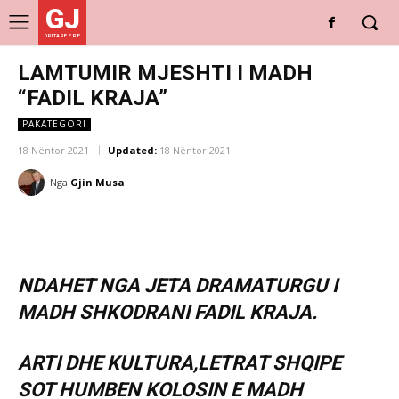
GJ
DRITARE E RE
LAMTUMIR MJESHTI I MADH
“FADIL KRAJA”
PAKATEGORI
18 Nëntor 2021
Updated:
18 Nëntor 2021
Nga
Gjin Musa
NDAHET NGA JETA DRAMATURGU I
MADH SHKODRANI FADIL KRAJA.
ARTI DHE KULTURA,LETRAT SHQIPE
SOT HUMBEN KOLOSIN E MADH