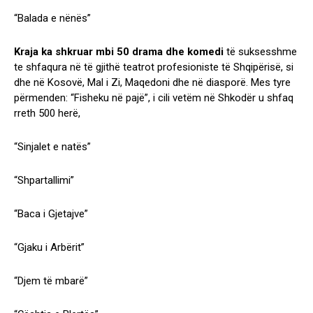
“Balada e nënës”
Kraja ka shkruar mbi 50 drama dhe komedi
të suksesshme
te shfaqura në të gjithë teatrot profesioniste të Shqipërisë, si
dhe në Kosovë, Mal i Zi, Maqedoni dhe në diasporë. Mes tyre
përmenden: “Fisheku në pajë”, i cili vetëm në Shkodër u shfaq
rreth 500 herë,
“Sinjalet e natës”
“Shpartallimi”
“Baca i Gjetajve”
“Gjaku i Arbërit”
“Djem të mbarë”