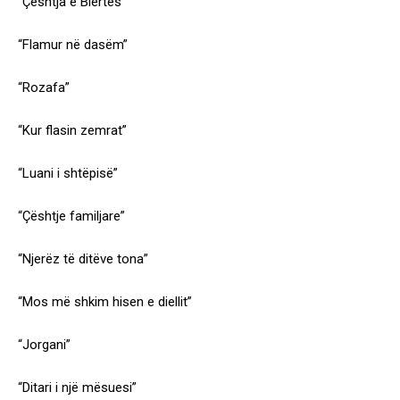
“Çështja e Blertës”
“Flamur në dasëm”
“Rozafa”
“Kur flasin zemrat”
“Luani i shtëpisë”
“Çështje familjare”
“Njerëz të ditëve tona”
“Mos më shkim hisen e diellit”
“Jorgani”
“Ditari i një mësuesi”