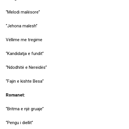
“Melodi malësore”
“Jehona malesh”
Vëllime me tregime
“Kandidatja e fundit”
“Ndodhitë e Nereidës”
“Fajin e kishte Besa”
Romanet:
“Britma e një gruaje”
“Pengu i diellit”