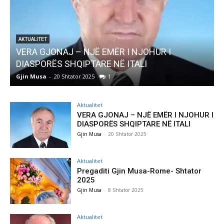
AKTUALITET
Pregaditi Gjin Musa-Rome- Shtator 2025
Gjin Musa
-
8 Shtator 2025
0
Aktualitet
VERA GJONAJ – NJË EMËR I NJOHUR I
DIASPORËS SHQIPTARE NË ITALI
Gjin Musa
-
20 Shtator 2025
Aktualitet
Pregaditi Gjin Musa-Rome- Shtator
2025
Gjin Musa
-
8 Shtator 2025
Aktualitet