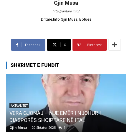
Gjin Musa
http://dritare.info/
Dritare.Info Gjin Musa, Botues
Facebook
X
Pinterest
SHKRIMET E FUNDIT
AKTUALITET
Pregaditi Gjin Musa-Rome- Shtator 2025
Gjin Musa
-
8 Shtator 2025
0