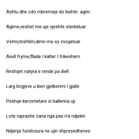
Ashtu dhe cdo mbremeje do kishte agim
Agime,veshet me uje vjeshte sterkeluar
Vetmi,trishtim,dimri me sy zvogeluar
Avull fryme,fllade I kalter I frikeshem
Reshqet natyra e rende pa diell
Larg brigjeve u iken gjelberimi I gjalle
Peshqe kercimetare si ballerina uji
Lote vajzashe zana nga pas n’a ndjekin
Ndjenja fundosura ne ujin shpresedhenes