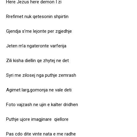
Here Jezus here demon I zi
Rrefimet nuk qetesonin shpirtin
Gjendja s’me lejonte per zgjedhje
Jeten m’a ngateronte varferija
Zili kisha diellin qe zhytej ne det
Syri me zilosej nga puthje zemrash
Agimet larg,gomonja ne vale deti
Foto vajzash ne ujin e kalter dridhen
Puthje ujore imagjinare qiellore
Pas cdo dite vinte nata e me radhe