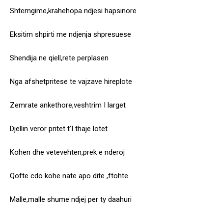
Shterngime,krahehopa ndjesi hapsinore
Eksitim shpirti me ndjenja shpresuese
Shendija ne qiell,rete perplasen
Nga afshetpritese te vajzave hireplote
Zemrate ankethore,veshtrim I larget
Djellin veror pritet t’I thaje lotet
Kohen dhe vetevehten,prek e nderoj
Qofte cdo kohe nate apo dite ,ftohte
Malle,malle shume ndjej per ty daahuri