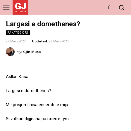
GJ
DRITARE E RE
Largesi e domethenes?
PAKATEGORI
29 Mars 2020
Updated:
29 Mars 2020
Nga
Gjin Musa
Asllan Kasa
Largesi e domethenes?
Me posjon I nisa enderate e mija.
Si vullkan digjesha pa nxjerre tym