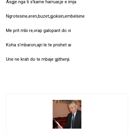
Asgje nga ti s’kame harruar,je e imja
Ngrotesine,eren,buzet,gjoksin,embelsine
Me prit mbi re,vrap galopant do vi
Koha s’mbaron,ajri le te prishet ai
Une ne krah do te mbaje gjithenji.