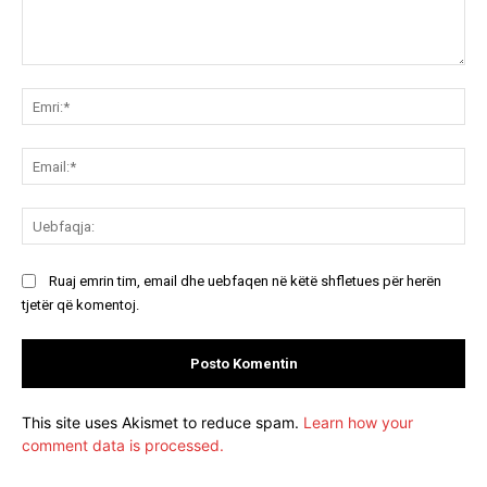
Koment:
Emr
Ema
Ue
Ruaj emrin tim, email dhe uebfaqen në këtë shfletues për herën
tjetër që komentoj.
This site uses Akismet to reduce spam.
Learn how your
comment data is processed.