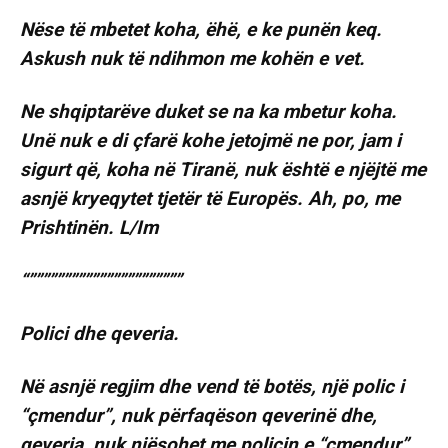
Nëse të mbetet koha, ëhë, e ke punën keq.
Askush nuk të ndihmon me kohën e vet.
Ne shqiptarëve duket se na ka mbetur koha.
Unë nuk e di çfarë kohe jetojmë ne por, jam i
sigurt që, koha në Tiranë, nuk është e njëjtë me
asnjë kryeqytet tjetër të Europës. Ah, po, me
Prishtinën. L/Im
“””””””””””””””””””””””
Polici dhe qeveria.
Në asnjë regjim dhe vend të botës, një polic i
“çmendur”, nuk përfaqëson qeverinë dhe,
qeveria, nuk njësohet me policin e “çmendur”.