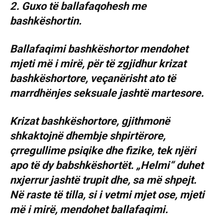
2. Guxo të ballafaqohesh me
bashkëshortin.
Ballafaqimi bashkëshortor mendohet
mjeti më i mirë, për të zgjidhur krizat
bashkëshortore, veçanërisht ato të
marrdhënjes seksuale jashtë martesore.
Krizat bashkëshortore, gjithmonë
shkaktojnë dhembje shpirtërore,
çrregullime psiqike dhe fizike, tek njëri
apo të dy babshkëshortët. „Helmi“ duhet
nxjerrur jashtë trupit dhe, sa më shpejt.
Në raste të tilla, si i vetmi mjet ose, mjeti
më i mirë, mendohet ballafaqimi.