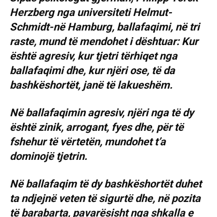
Herzberg nga universiteti Helmut-
Schmidt-në Hamburg, ballafaqimi, në tri
raste, mund të mendohet i dështuar: Kur
është agresiv, kur tjetri tërhiqet nga
ballafaqimi dhe, kur njëri ose, të da
bashkëshortët, janë të lakueshëm.
Në ballafaqimin agresiv, njëri nga të dy
është zinik, arrogant, fyes dhe, për të
fshehur të vërtetën, mundohet t’a
dominojë tjetrin.
Në ballafaqim të dy bashkëshortët duhet
ta ndjejnë veten të sigurtë dhe, në pozita
të barabarta, pavarësisht nga shkalla e