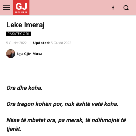
GJ
DRITARE E RE
Leke Imeraj
PAKATEGORI
5 Gusht 2022
Updated:
5 Gusht 2022
Nga
Gjin Musa
Ora dhe koha.
Ora tregon kohën por, nuk është vetë koha.
Nëse të mbetet ora, pa merak, të ndihmojnë të
tjerët.