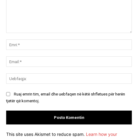
Koment:
Emr
Ema
Ue
Ruaj emrin tim, email dhe uebfaqen në këtë shfletues për herën
tjetër që komentoj.
This site uses Akismet to reduce spam.
Learn how your