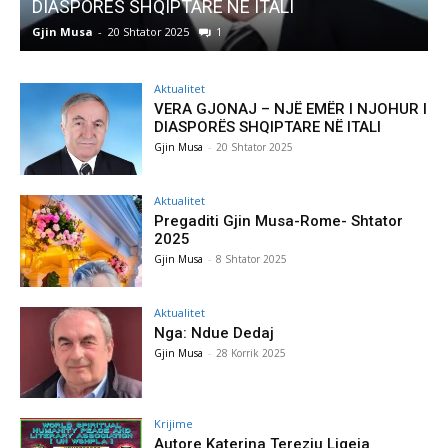
Pregaditi Gjin Musa-Rome- Shtator 2025
Gjin Musa
-
8 Shtator 2025
0
G
Aktualitet
VERA GJONAJ – NJË EMËR I NJOHUR I
DIASPORËS SHQIPTARE NË ITALI
Gjin Musa
-
20 Shtator 2025
Aktualitet
Pregaditi Gjin Musa-Rome- Shtator
2025
Gjin Musa
-
8 Shtator 2025
Aktualitet
Nga: Ndue Dedaj
Gjin Musa
-
28 Korrik 2025
Krijime
Autore Katerina Tereziu Ligeja