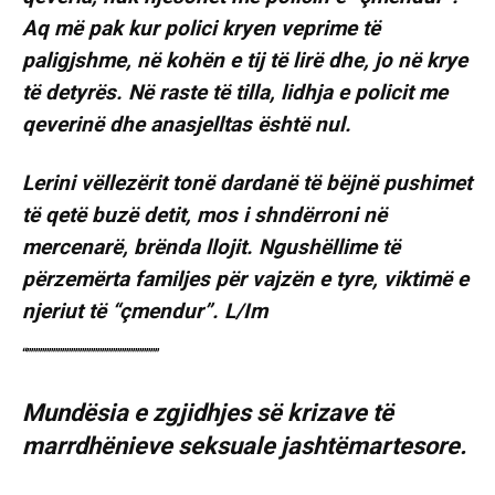
Aq më pak kur polici kryen veprime të
paligjshme, në kohën e tij të lirë dhe, jo në krye
të detyrës. Në raste të tilla, lidhja e policit me
qeverinë dhe anasjelltas është nul.
Lerini vëllezërit tonë dardanë të bëjnë pushimet
të qetë buzë detit, mos i shndërroni në
mercenarë, brënda llojit. Ngushëllime të
përzemërta familjes për vajzën e tyre, viktimë e
njeriut të “çmendur”. L/Im
“””””””””””””””””””””””””””””””
Mundësia e zgjidhjes së krizave të
marrdhënieve seksuale jashtëmartesore.