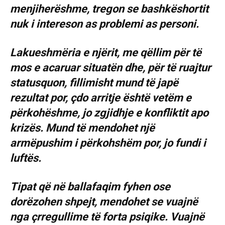
menjiherëshme, tregon se bashkëshortit
nuk i intereson as problemi as personi.
Lakueshmëria e njërit, me qëllim për të
mos e acaruar situatën dhe, për të ruajtur
statusquon, fillimisht mund të japë
rezultat por, çdo arritje është vetëm e
përkohëshme, jo zgjidhje e konfliktit apo
krizës. Mund të mendohet një
armëpushim i përkohshëm por, jo fundi i
luftës.
Tipat që në ballafaqim fyhen ose
dorëzohen shpejt, mendohet se vuajnë
nga çrregullime të forta psiqike. Vuajnë