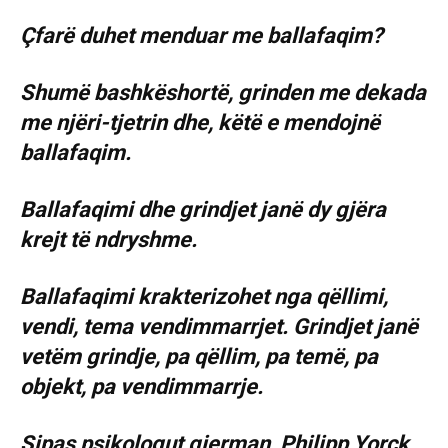
Çfarë duhet menduar me ballafaqim?
Shumë bashkëshortë, grinden me dekada
me njëri-tjetrin dhe, këtë e mendojnë
ballafaqim.
Ballafaqimi dhe grindjet janë dy gjëra
krejt të ndryshme.
Ballafaqimi krakterizohet nga qëllimi,
vendi, tema vendimmarrjet. Grindjet janë
vetëm grindje, pa qëllim, pa temë, pa
objekt, pa vendimmarrje.
Sipas psikologut gjerman, Philipp Yorck