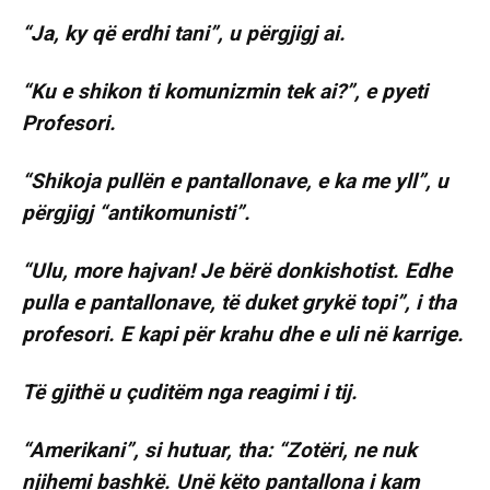
“Ja, ky që erdhi tani”, u përgjigj ai.
“Ku e shikon ti komunizmin tek ai?”, e pyeti
Profesori.
“Shikoja pullën e pantallonave, e ka me yll”, u
përgjigj “antikomunisti”.
“Ulu, more hajvan! Je bërë donkishotist. Edhe
pulla e pantallonave, të duket grykë topi”, i tha
profesori. E kapi për krahu dhe e uli në karrige.
Të gjithë u çuditëm nga reagimi i tij.
“Amerikani”, si hutuar, tha: “Zotëri, ne nuk
njihemi bashkë. Unë këto pantallona i kam