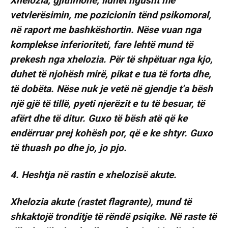
Xhelozia, gjithmonë, lidhet ngusht me
vetvlerësimin, me pozicionin tënd psikomoral,
në raport me bashkëshortin. Nëse vuan nga
komplekse inferioriteti, fare lehtë mund të
prekesh nga xhelozia. Për të shpëtuar nga kjo,
duhet të njohësh mirë, pikat e tua të forta dhe,
të dobëta. Nëse nuk je vetë në gjendje t’a bësh
një gjë të tillë, pyeti njerëzit e tu të besuar, të
afërt dhe të ditur. Guxo të bësh atë që ke
endërruar prej kohësh por, që e ke shtyr. Guxo
të thuash po dhe jo, jo pjo.
4. Heshtja në rastin e xhelozisë akute.
Xhelozia akute (rastet flagrante), mund të
shkaktojë tronditje të rëndë psiqike. Në raste të