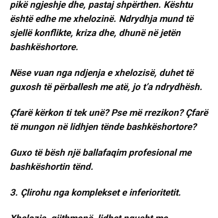
pikë ngjeshje dhe, pastaj shpërthen. Kështu
është edhe me xhelozinë. Ndrydhja mund të
sjellë konflikte, kriza dhe, dhunë në jetën
bashkëshortore.
Nëse vuan nga ndjenja e xhelozisë, duhet të
guxosh të përballesh me atë, jo t’a ndrydhësh.
Çfarë kërkon ti tek unë? Pse më rrezikon? Çfarë
të mungon në lidhjen tënde bashkëshortore?
Guxo të bësh një ballafaqim profesional me
bashkëshortin tënd.
3. Çlirohu nga komplekset e inferioritetit.