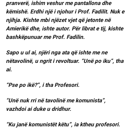
pranverë, ishim veshur me pantallona dhe
këmishë. Erdhi një i njohur i Prof. Fadilit. Nuk e
njihja. Kishte mbi njëzet vjet që jetonte në
Amierikë dhe, ishte autor. Për librat e tij, kishte
bashkëpunuar me Prof. Fadilin.
Sapo u ul ai, njëri nga ata që ishte me ne
nëtavolinë, u ngrit i revoltuar. “Unë po iku”, tha
ai.
“Pse po ikë?”, i tha Profesori.
“Unë nuk rri në tavolinë me komunista”,
vazhdoi ai duke u dridhur.
“Ku janë komunistët këtu”, ia ktheu profesori.