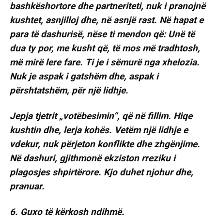
bashkëshortore dhe partneriteti, nuk i pranojnë
kushtet, asnjilloj dhe, në asnjë rast. Në hapat e
para të dashurisë, nëse ti mendon që: Unë të
dua ty por, me kusht që, të mos më tradhtosh,
më mirë lere fare. Ti je i sëmurë nga xhelozia.
Nuk je aspak i gatshëm dhe, aspak i
përshtatshëm, për një lidhje.
Jepja tjetrit „votëbesimin“, që në fillim. Hiqe
kushtin dhe, lerja kohës. Vetëm një lidhje e
vdekur, nuk përjeton konflikte dhe zhgënjime.
Në dashuri, gjithmonë ekziston rreziku i
plagosjes shpirtërore. Kjo duhet njohur dhe,
pranuar.
6. Guxo të kërkosh ndihmë.