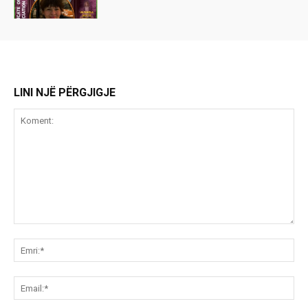
LINI NJË PËRGJIGJE
Koment:
Emr
Ema