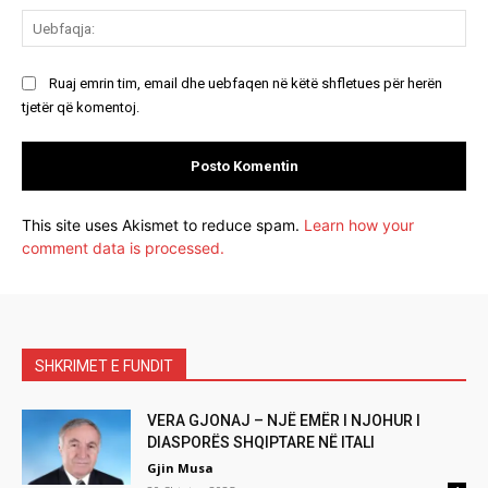
Ue
Ruaj emrin tim, email dhe uebfaqen në këtë shfletues për herën
tjetër që komentoj.
This site uses Akismet to reduce spam.
Learn how your
comment data is processed.
SHKRIMET E FUNDIT
VERA GJONAJ – NJË EMËR I NJOHUR I
DIASPORËS SHQIPTARE NË ITALI
Gjin Musa