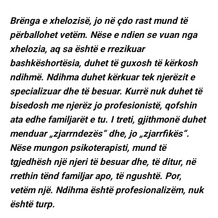
Brënga e xhelozisë, jo në çdo rast mund të
përballohet vetëm. Nëse e ndien se vuan nga
xhelozia, aq sa është e rrezikuar
bashkëshortësia, duhet të guxosh të kërkosh
ndihmë. Ndihma duhet kërkuar tek njerëzit e
specializuar dhe të besuar. Kurrë nuk duhet të
bisedosh me njerëz jo profesionistë, qofshin
ata edhe familjarët e tu. I treti, gjithmonë duhet
menduar „zjarrndezës“ dhe, jo „zjarrfikës“.
Nëse mungon psikoterapisti, mund të
tgjedhësh një njeri të besuar dhe, të ditur, në
rrethin tënd familjar apo, të ngushtë. Por,
vetëm një. Ndihma është profesionalizëm, nuk
është turp.