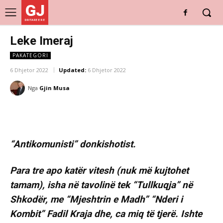
GJ
DRITARE E RE
Leke Imeraj
PAKATEGORI
6 Dhjetor 2022
Updated:
6 Dhjetor 2022
Nga
Gjin Musa
“Antikomunisti” donkishotist.
Para tre apo katër vitesh (nuk më kujtohet
tamam), isha në tavolinë tek “Tullkuqja” në
Shkodër, me “Mjeshtrin e Madh” “Nderi i
Kombit” Fadil Kraja dhe, ca miq të tjerë. Ishte