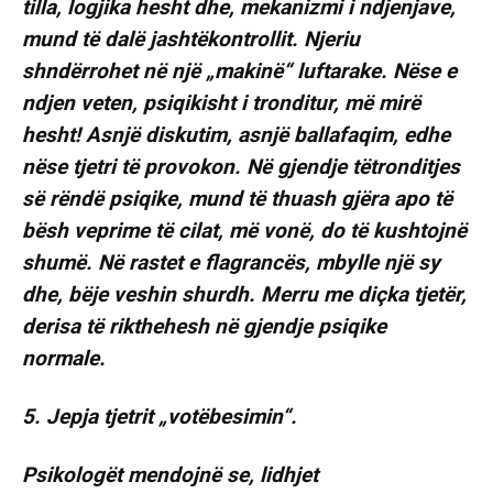
tilla, logjika hesht dhe, mekanizmi i ndjenjave,
mund të dalë jashtëkontrollit. Njeriu
shndërrohet në një „makinë“ luftarake. Nëse e
ndjen veten, psiqikisht i tronditur, më mirë
hesht! Asnjë diskutim, asnjë ballafaqim, edhe
nëse tjetri të provokon. Në gjendje tëtronditjes
së rëndë psiqike, mund të thuash gjëra apo të
bësh veprime të cilat, më vonë, do të kushtojnë
shumë. Në rastet e flagrancës, mbylle një sy
dhe, bëje veshin shurdh. Merru me diçka tjetër,
derisa të rikthehesh në gjendje psiqike
normale.
5. Jepja tjetrit „votëbesimin“.
Psikologët mendojnë se, lidhjet