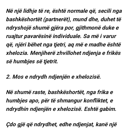
Në një lidhje të re, është normale që, secili nga
bashkëshortët (partnerët), mund dhe, duhet të
ndryshojë shumë gjëra por, gjithmonë duke e
ruajtur pavarësinë individuale. Sa më i varur
që, njëri bëhet nga tjetri, aq më e madhe është
xhelozia. Menjiherë zhvillohet ndjenja e frikës
së humbjes së tjetrit.
2. Mos e ndrydh ndjenjën e xhelozisë.
Në shumë raste, bashkëshortët, nga frika e
humbjes apo, për të shmangur konfliktet, e
ndrydhin ndjenjën e xhelozisë. Eshtë gabim.
Çdo gjë që ndrydhet, edhe ndjenjat, kanë një