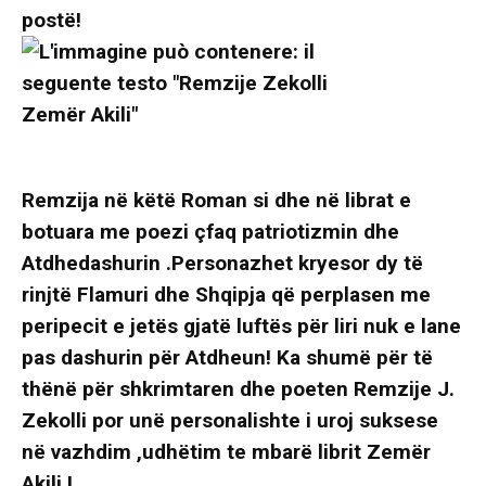
postë!
Remzija në këtë Roman si dhe në librat e
botuara me poezi çfaq patriotizmin dhe
Atdhedashurin .Personazhet kryesor dy të
rinjtë Flamuri dhe Shqipja që perplasen me
peripecit e jetës gjatë luftës për liri nuk e lane
pas dashurin për Atdheun! Ka shumë për të
thënë për shkrimtaren dhe poeten Remzije J.
Zekolli por unë personalishte i uroj suksese
në vazhdim ,udhëtim te mbarë librit Zemër
Akili !