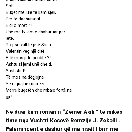
Sot.
Buqet me lule të kam sjell,
Për të dashuruarit.
E di o mret ?!
Unë me ty jam e dashuruar për
jetë.
Po pse vall të jetë Shën
Valentin veç një ditë ,
E të mos jetë përditë ?!
Ashtu si jemi unë dhe ti.
Shshshët!
Të mos na dëgjojnë,
Se e quajnë marrëzi.
Merre buqetën dhe mbaje fortë në
gji !
Në duar kam romanin “Zemër Akili ” të mikes
time nga Vushtri Kosovë Remzije J. Zekolli .
Faleminderit e dashur që ma nisët librin me