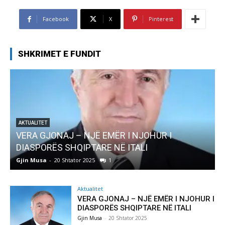
Facebook
X
Pinterest
SHKRIMET E FUNDIT
AKTUALITET
Pregaditi Gjin Musa-Rome- Shtator 2025
Gjin Musa
-
8 Shtator 2025
0
Aktualitet
VERA GJONAJ – NJË EMËR I NJOHUR I
DIASPORËS SHQIPTARE NË ITALI
Gjin Musa
-
20 Shtator 2025