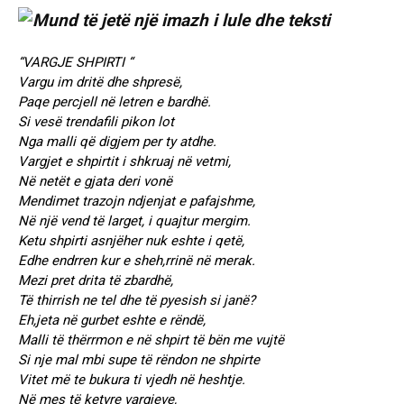
“VARGJE SHPIRTI “
Vargu im dritë dhe shpresë,
Paqe percjell në letren e bardhë.
Si vesë trendafili pikon lot
Nga malli që digjem per ty atdhe.
Vargjet e shpirtit i shkruaj në vetmi,
Në netët e gjata deri vonë
Mendimet trazojn ndjenjat e pafajshme,
Në një vend të larget, i quajtur mergim.
Ketu shpirti asnjëher nuk eshte i qetë,
Edhe endrren kur e sheh,rrinë në merak.
Mezi pret drita të zbardhë,
Të thirrish ne tel dhe të pyesish si janë?
Eh,jeta në gurbet eshte e rëndë,
Malli të thërrmon e në shpirt të bën me vujtë
Si nje mal mbi supe të rëndon ne shpirte
Vitet më te bukura ti vjedh në heshtje.
Në mes të ketyre vargjeve,