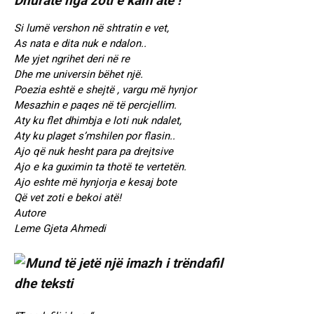
Dhuratë nga zoti e kam atë !
Si lumë vershon në shtratin e vet,
As nata e dita nuk e ndalon..
Me yjet ngrihet deri në re
Dhe me universin bëhet një.
Poezia eshtë e shejtë , vargu më hynjor
Mesazhin e paqes në të percjellim.
Aty ku flet dhimbja e loti nuk ndalet,
Aty ku plaget s’mshilen por flasin..
Ajo që nuk hesht para pa drejtsive
Ajo e ka guximin ta thotë te vertetën.
Ajo eshte më hynjorja e kesaj bote
Që vet zoti e bekoi atë!
Autore
Leme Gjeta Ahmedi