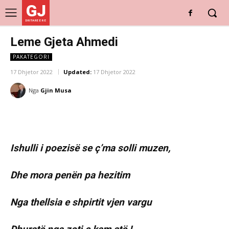
GJ
DRITARE E RE
Leme Gjeta Ahmedi
PAKATEGORI
17 Dhjetor 2022
Updated:
17 Dhjetor 2022
Nga
Gjin Musa
Ishulli i poezisë se ç’ma solli muzen,
Dhe mora penën pa hezitim
Nga thellsia e shpirtit vjen vargu