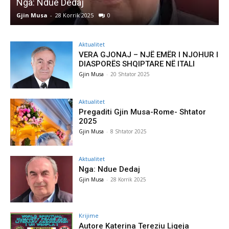
Nga: Ndue Dedaj
A
Gjin Musa
-
28 Korrik 2025
0
G
Aktualitet
VERA GJONAJ – NJË EMËR I NJOHUR I
DIASPORËS SHQIPTARE NË ITALI
Gjin Musa
-
20 Shtator 2025
Aktualitet
Pregaditi Gjin Musa-Rome- Shtator
2025
Gjin Musa
-
8 Shtator 2025
Aktualitet
Nga: Ndue Dedaj
Gjin Musa
-
28 Korrik 2025
Krijime
Autore Katerina Tereziu Ligeja