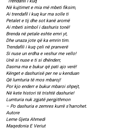
“Trendafili i kuq “
Në kujtimet e mia më mbeti fiksim,
Ai trendafil i kuq kur ma solle ti
Petalet e tij dhe sot kanë aromë
Ai mbeti simbol i dashuris tonë!
Brenda në petale eshte emri yt,
Dhe unaza jote që ka emrin tim.
Trendafili i kuq çeli në pranverë
Si nuse un erdha e veshur me vello!
Unë si nuse e ti si dhënderr,
Dasma ma e bukur që pati ajo verë!
Kënget e dashurisë per ne u kenduan
Që lumturia të mos mbaroj!
Por kjo enderr e bukur mbaroi shpejt,
Në kete histori të trishtë dashurie!
Lumturia nuk zgjatë pergjithmon
– Po dashuria e zemres kurrë s’harrohet.
Autore
Leme Gjeta Ahmedi
Maqedonia E Veriut