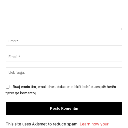
Koment:
Emr
Ema
Ue
Ruaj emrin tim, email dhe uebfaqen në këtë shfletues për herën
tjetër që komentoj.
This site uses Akismet to reduce spam.
Learn how your