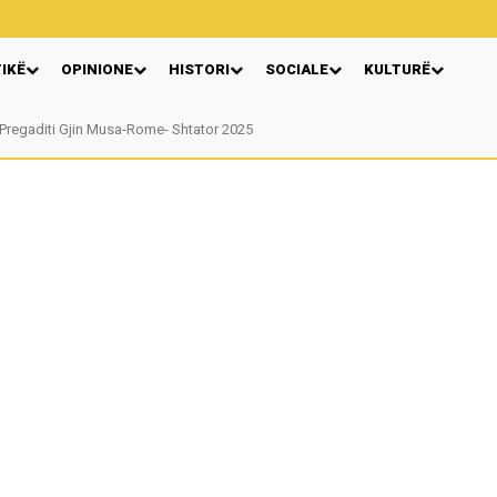
TIKË
OPINIONE
HISTORI
SOCIALE
KULTURË
regaditi Gjin Musa-Rome- Shtator 2025
Nga: Ndue Dedaj