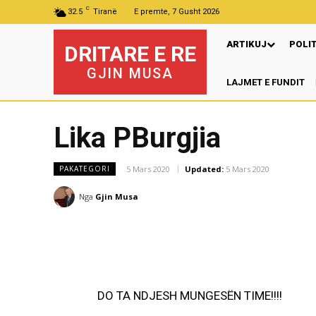
C
32.5
Tiranë
E premte, 7 Gusht 2026
ARTIKUJ
POLI
DRITARE E RE
GJIN MUSA
LAJMET E FUNDIT
P
Lika PBurgjia
5 Mars 2020
Updated:
5 Mars 2020
PAKATEGORI
Nga
Gjin Musa
DO TA NDJESH MUNGESËN TIME!!!!