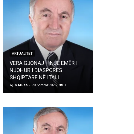
AKTUALITET
AKTUALITET
VERA GJONAJ – NJË EMËR I
NJOHUR I DIASPORËS
Pregaditi Gji
SHQIPTARE NË ITALI
Shtator 2025
Gjin Musa
-
20 Shtator 2025
1
Gjin Musa
-
8 Shtat