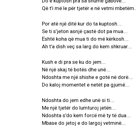
Do e kuptosh pra sa shumë gabove….
Që t’i më le për tjetër e në vetmi mbetëm
Por atë një ditë kur do ta kuptosh….
Se ti s’jeton asnjë çastë dot pa mua….
Është koha që mua ti do më kërkosh….
Ah t’a dish veç sa larg do kem shkruar….
Kush e di pra se ku do jem….
Në një skaj të botës dhe unë….
Ndoshta me një shishe e gotë në dorë….
Do kaloj momentet e netët pa gjumë….
Ndoshta do jem edhe unë si ti….
Me një tjetër do lumturoj jetën….
Ndoshta s’do kem forcë më ty të dua….
Mbase do jetoj e do largoj vetminë….