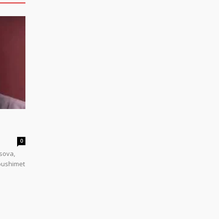
0
sova,
 pushimet