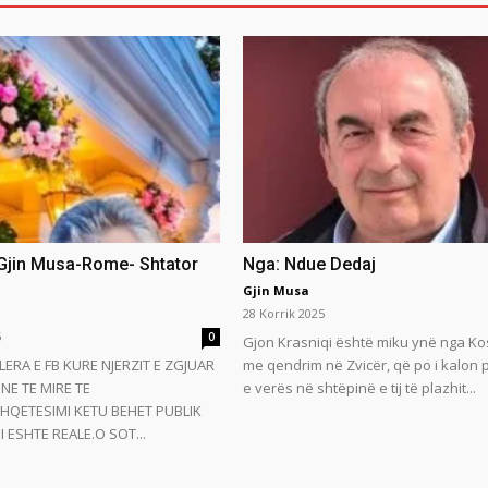
 Gjin Musa-Rome- Shtator
Nga: Ndue Dedaj
Gjin Musa
28 Korrik 2025
5
0
Gjon Krasniqi është miku ynë nga Ko
LERA E FB KURE NJERZIT E ZGJUAR
me qendrim në Zvicër, që po i kalon
NE TE MIRE TE
e verës në shtëpinë e tij të plazhit...
HQETESIMI KETU BEHET PUBLIK
 ESHTE REALE.O SOT...