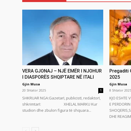
VERA GJONAJ – NJË EMËR I NJOHUR
Pregaditi
I DIASPORËS SHQIPTARE NË ITALI
2025
Gjin Musa
Gjin Musa
20 Shtator 2025
8 Shtator 202
1
SHKRUAR NGA:GazetarI, publicistI, redaktorI,
KJO ESHTE V
shkrimtarI: XHELAL MARKU Kur
E PERDORIN 
studion dhe zbulon figura të shquara...
SHOQERIS,S
DHE REAGIMI