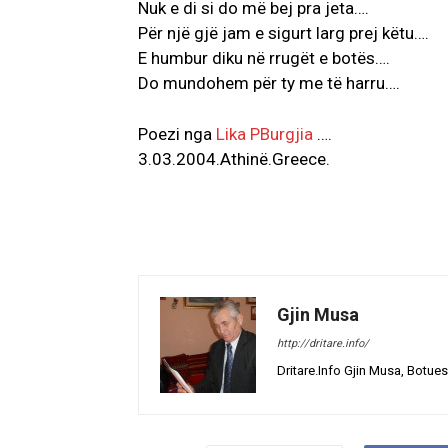
Nuk e di si do më bej pra jeta….
Për një gjë jam e sigurt larg prej këtu….
E humbur diku në rrugët e botës….
Do mundohem për ty me të harru….
Poezi nga
Lika PBurgjia
….
3.03.2004.Athinë.Greece.
Gjin Musa
http://dritare.info/
Dritare.Info Gjin Musa, Botues