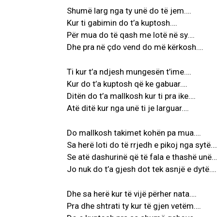
Shumë larg nga ty unë do të jem….
Kur ti gabimin do t’a kuptosh….
Për mua do të qash me lotë në sy….
Dhe pra në çdo vend do më kërkosh….
Ti kur t’a ndjesh mungesën t’ime….
Kur do t’a kuptosh që ke gabuar….
Ditën do t’a mallkosh kur ti pra ike….
Atë ditë kur nga unë ti je larguar….
Do mallkosh takimet kohën pa mua….
Sa herë loti do të rrjedh e pikoj nga sytë…
Se atë dashurinë që të fala e thashë unë…
Jo nuk do t’a gjesh dot tek asnjë e dytë….
Dhe sa herë kur të vijë përher nata….
Pra dhe shtrati ty kur të gjen vetëm….