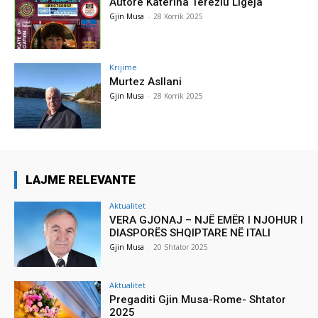
Autore Katerina Tereziu Ligeja
Gjin Musa
-
28 Korrik 2025
Krijime
Murtez Asllani
Gjin Musa
-
28 Korrik 2025
LAJME RELEVANTE
Aktualitet
VERA GJONAJ – NJË EMËR I NJOHUR I
DIASPORËS SHQIPTARE NË ITALI
Gjin Musa
-
20 Shtator 2025
Aktualitet
Pregaditi Gjin Musa-Rome- Shtator
2025