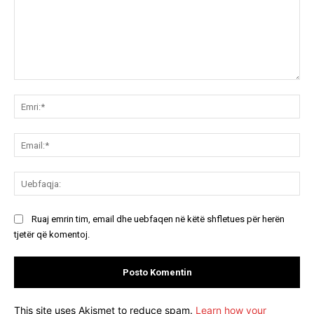
Koment:
Emr
Ema
Ue
Ruaj emrin tim, email dhe uebfaqen në këtë shfletues për herën
tjetër që komentoj.
This site uses Akismet to reduce spam.
Learn how your