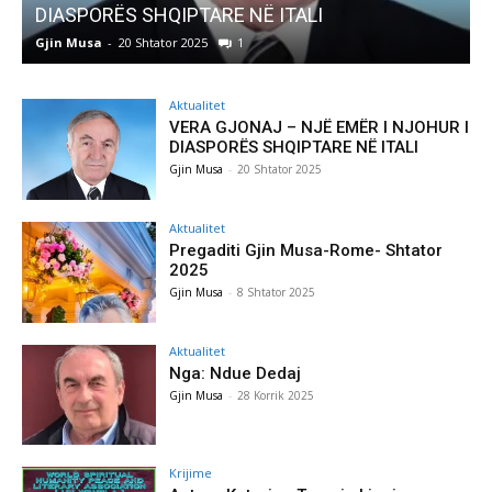
DIASPORËS SHQIPTARE NË ITALI
Gjin Musa
-
20 Shtator 2025
1
G
Aktualitet
VERA GJONAJ – NJË EMËR I NJOHUR I
DIASPORËS SHQIPTARE NË ITALI
Gjin Musa
-
20 Shtator 2025
Aktualitet
Pregaditi Gjin Musa-Rome- Shtator
2025
Gjin Musa
-
8 Shtator 2025
Aktualitet
Nga: Ndue Dedaj
Gjin Musa
-
28 Korrik 2025
Krijime