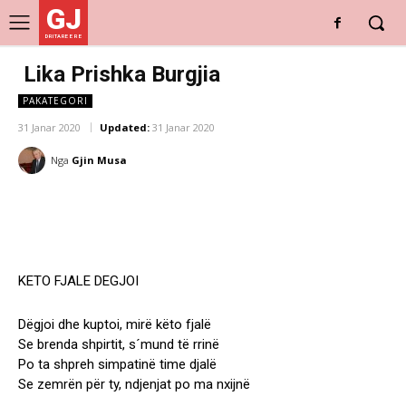
GJ
DRITARE E RE
Lika Prishka Burgjia
PAKATEGORI
31 Janar 2020
Updated:
31 Janar 2020
Nga
Gjin Musa
KETO FJALE DEGJOI
Dëgjoi dhe kuptoi, mirë këto fjalë
Se brenda shpirtit, s´mund të rrinë
Po ta shpreh simpatinë time djalë
Se zemrën për ty, ndjenjat po ma nxijnë