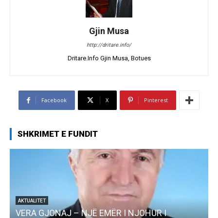
Gjin Musa
http://dritare.info/
Dritare.Info Gjin Musa, Botues
Facebook
X
Pinterest
SHKRIMET E FUNDIT
AKTUALITET
VERA GJONAJ – NJË EMËR I NJOHUR I