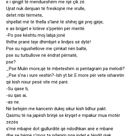
e i qingjit të mendueshëm me një çik zë.
Ujrat nuk denjuan të freskojnë me vrulle,
detet mbi tërmete,
shpellat më të thella s’lanë të shihej gjë prej gjëje,
e as brigjet e lotëve s’pyetën për meritë.
-Po pse kështu moj labja jonë
thithe pranë teje dhimbjet e lindjes së dytë!
Pse su ngushëllove me çimkat nën baltë,
pse su turbullove në ëndrat përnatë,
pse?
_Pse Mulin more,që të mbeteshim si pentagram pa melodi?
_Pse s’na i vure veshin?-Ish yt bir..E more për vete isharetin
që kish nisur pesë vite më parë.
-Su qase ti,
-su qas ai,
-as ne.
Në betejën me kancerin dukej sikur kish lidhur pakt.
Qasmu të na japësh brinjë se kryqet e mpakur mua motër
zezës
s’më mbajnë dot gjullurditë që ndodhkan anë e mbanë
dhe se bëmë ç’mos ta ndanim nga indet e tëndit gjak,