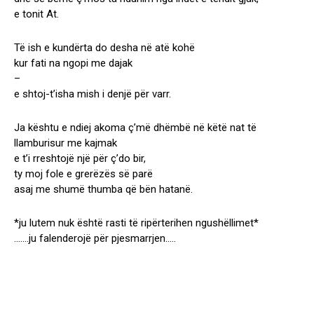
e tonit At.
Të ish e kundërta do desha në atë kohë
kur fati na ngopi me dajak
–
e shtoj-t’isha mish i denjë për varr.
Ja kështu e ndiej akoma ç’më dhëmbë në këtë nat të
llamburisur me kajmak
e t’i rreshtojë një për ç’do bir,
ty moj fole e grerëzës së parë
asaj me shumë thumba që bën hatanë.
*ju lutem nuk është rasti të ripërterihen ngushëllimet*
…….ju falenderojë për pjesmarrjen…..