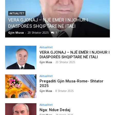
AKTUALITET
Pregaditi Gjin Musa-Rome- Shtator 2025
Gjin Musa
-
8 Shtator 2025
0
Aktualitet
VERA GJONAJ – NJË EMËR I NJOHUR I
DIASPORËS SHQIPTARE NË ITALI
Gjin Musa
-
20 Shtator 2025
Aktualitet
Pregaditi Gjin Musa-Rome- Shtator
2025
Gjin Musa
-
8 Shtator 2025
Aktualitet
Nga: Ndue Dedaj
Gjin Musa
-
28 Korrik 2025