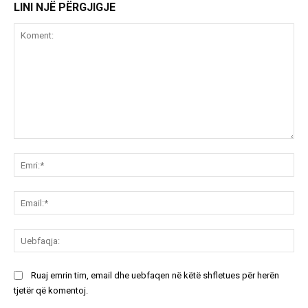
LINI NJË PËRGJIGJE
Koment:
Emr
Ema
Ue
Ruaj emrin tim, email dhe uebfaqen në këtë shfletues për herën
tjetër që komentoj.