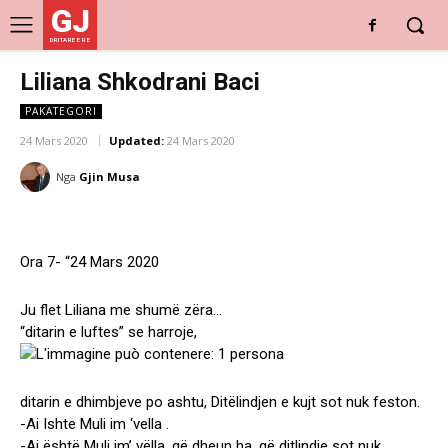
GJ
DRITARE E RE
Liliana Shkodrani Baci
PAKATEGORI
24 Mars 2020
Updated:
24 Mars 2020
Nga
Gjin Musa
Ora 7- “24 Mars 2020
Ju flet Liliana me shumë zëra…
“ditarin e luftes” se harroje,
ditarin e dhimbjeve po ashtu, Ditëlindjen e kujt sot nuk feston.
-Ai Ishte Muli im ‘vella .
-Ai është Muli im’ vëlla, që dheun ha, që ditlindje sot nuk