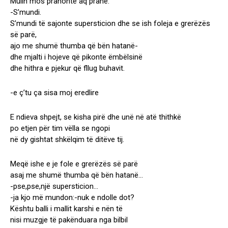
Mulin mos pranonte aq pranë.
-S’mundi.
S’mundi të sajonte supersticion dhe se ish foleja e grerëzës
së parë,
ajo me shumë thumba që bën hatanë-
dhe mjalti i hojeve që pikonte ëmbëlsinë
dhe hithra e pjekur që fllug buhavit.
-e ç’tu ça sisa moj eredlire
E ndieva shpejt, se kisha pirë dhe unë në atë thithkë
po etjen për tim vëlla se ngopi
në dy gishtat shkëlqim të ditëve tij.
Meqë ishe e je fole e grerëzës së parë
asaj me shumë thumba që bën hatanë…
-pse,pse,një supersticion…
-ja kjo më mundon:-nuk e ndolle dot?
Kështu balli i mallit karshi e nën të
nisi muzgje të pakënduara nga bilbil