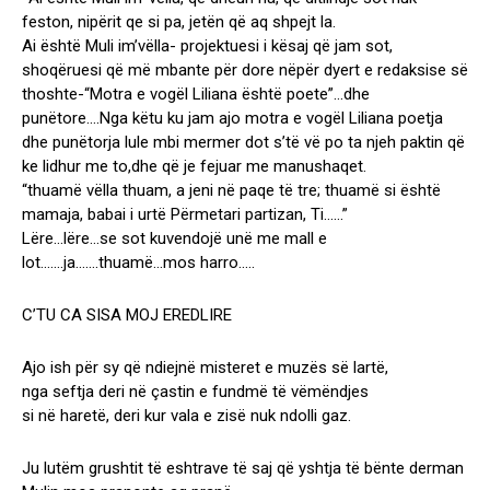
feston, nipërit qe si pa, jetën që aq shpejt la.
Ai është Muli im’vëlla- projektuesi i kësaj që jam sot,
shoqëruesi që më mbante për dore nëpër dyert e redaksise së
thoshte-“Motra e vogël Liliana është poete”…dhe
punëtore….Nga këtu ku jam ajo motra e vogël Liliana poetja
dhe punëtorja lule mbi mermer dot s’të vë po ta njeh paktin që
ke lidhur me to,dhe që je fejuar me manushaqet.
“thuamë vëlla thuam, a jeni në paqe të tre; thuamë si është
mamaja, babai i urtë Përmetari partizan, Ti……”
Lëre…lëre…se sot kuvendojë unë me mall e
lot…….ja…….thuamë…mos harro…..
C’TU CA SISA MOJ EREDLIRE
Ajo ish për sy që ndiejnë misteret e muzës së lartë,
nga seftja deri në çastin e fundmë të vëmëndjes
si në haretë, deri kur vala e zisë nuk ndolli gaz.
Ju lutëm grushtit të eshtrave të saj që yshtja të bënte derman