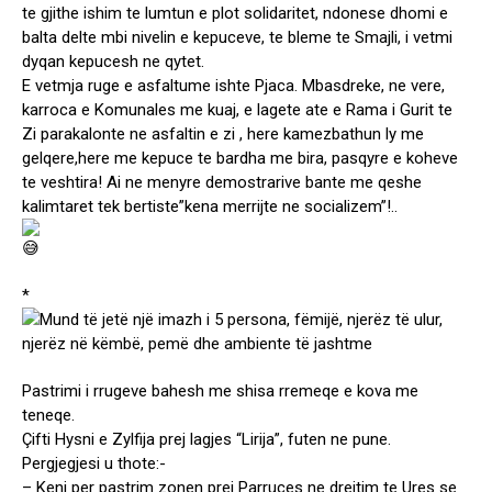
te gjithe ishim te lumtun e plot solidaritet, ndonese dhomi e
balta delte mbi nivelin e kepuceve, te bleme te Smajli, i vetmi
dyqan kepucesh ne qytet.
E vetmja ruge e asfaltume ishte Pjaca. Mbasdreke, ne vere,
karroca e Komunales me kuaj, e lagete ate e Rama i Gurit te
Zi parakalonte ne asfaltin e zi , here kamezbathun ly me
gelqere,here me kepuce te bardha me bira, pasqyre e koheve
te veshtira! Ai ne menyre demostrarive bante me qeshe
kalimtaret tek bertiste”kena merrijte ne socializem”!..
*
Pastrimi i rrugeve bahesh me shisa rremeqe e kova me
teneqe.
Çifti Hysni e Zylfija prej lagjes “Lirija”, futen ne pune.
Pergjegjesi u thote:-
– Keni per pastrim zonen prej Parruces ne drejtim te Ures se