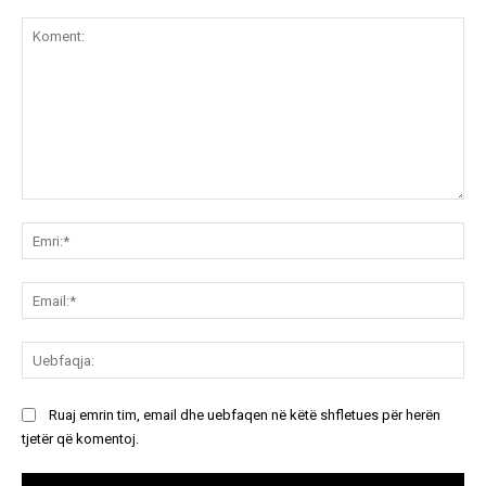
Koment:
Emr
Ema
Ue
Ruaj emrin tim, email dhe uebfaqen në këtë shfletues për herën
tjetër që komentoj.