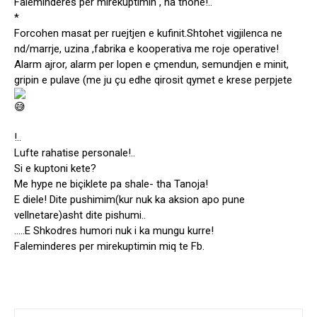
Faleminderes per mirekuptimin , na thone!..
*
Forcohen masat per ruejtjen e kufinit.Shtohet vigjilenca ne
nd/marrje, uzina ,fabrika e kooperativa me roje operative!
Alarm ajror, alarm per lopen e çmendun, semundjen e minit,
gripin e pulave (me ju çu edhe qirosit qymet e krese perpjete
!..
Lufte rahatise personale!..
Si e kuptoni kete?
Me hype ne biçiklete pa shale- tha Tanoja!
E diele! Dite pushimim(kur nuk ka aksion apo pune
vellnetare)asht dite pishumi..
…..E Shkodres humori nuk i ka mungu kurre!
Faleminderes per mirekuptimin miq te Fb.