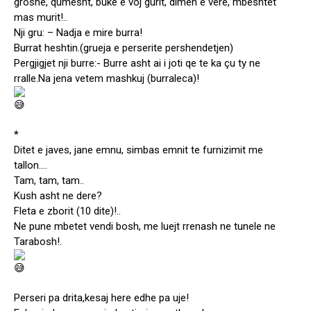
groshe, qumesht, buke e voj gurit, dimen e vere, mbeshtet
mas murit!..
Nji gru: – Nadja e mire burra!
Burrat heshtin.(grueja e perserite pershendetjen)
Pergjigjet nji burre:- Burre asht ai i joti qe te ka çu ty ne
rralle.Na jena vetem mashkuj (burraleca)!
*
Ditet e javes, jane emnu, simbas emnit te furnizimit me
tallon….
Tam, tam, tam..
Kush asht ne dere?
Fleta e zborit (10 dite)!..
Ne pune mbetet vendi bosh, me luejt rrenash ne tunele ne
Tarabosh!.
Perseri pa drita,kesaj here edhe pa uje!