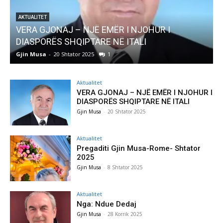
AKTUALITET
VERA GJONAJ – NJË EMËR I NJOHUR I
DIASPORËS SHQIPTARE NË ITALI
Gjin Musa
-
20 Shtator 2025
1
G
Aktualitet
VERA GJONAJ – NJË EMËR I NJOHUR I
DIASPORËS SHQIPTARE NË ITALI
Gjin Musa
-
20 Shtator 2025
Aktualitet
Pregaditi Gjin Musa-Rome- Shtator
2025
Gjin Musa
-
8 Shtator 2025
Aktualitet
Nga: Ndue Dedaj
Gjin Musa
-
28 Korrik 2025