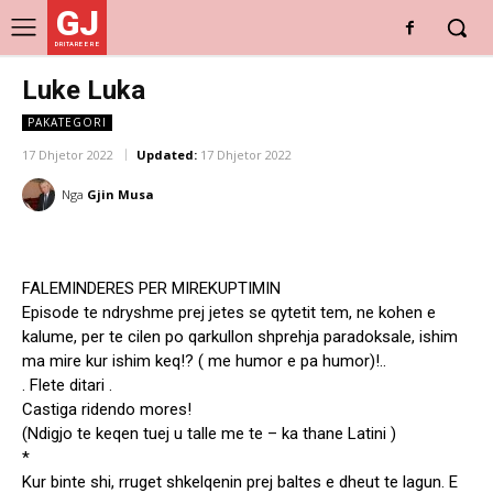
GJ
DRITARE E RE
Luke Luka
PAKATEGORI
17 Dhjetor 2022
Updated:
17 Dhjetor 2022
Nga
Gjin Musa
FALEMINDERES PER MIREKUPTIMIN
Episode te ndryshme prej jetes se qytetit tem, ne kohen e
kalume, per te cilen po qarkullon shprehja paradoksale, ishim
ma mire kur ishim keq!? ( me humor e pa humor)!..
. Flete ditari .
Castiga ridendo mores!
(Ndigjo te keqen tuej u talle me te – ka thane Latini )
*
Kur binte shi, rruget shkelqenin prej baltes e dheut te lagun. E