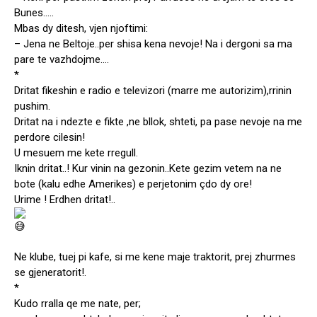
Bunes…..
Mbas dy ditesh, vjen njoftimi:
– Jena ne Beltoje..per shisa kena nevoje! Na i dergoni sa ma
pare te vazhdojme….
*
Dritat fikeshin e radio e televizori (marre me autorizim),rrinin
pushim.
Dritat na i ndezte e fikte ,ne bllok, shteti, pa pase nevoje na me
perdore cilesin!
U mesuem me kete rregull.
Iknin dritat..! Kur vinin na gezonin..Kete gezim vetem na ne
bote (kalu edhe Amerikes) e perjetonim çdo dy ore!
Urime ! Erdhen dritat!..
Ne klube, tuej pi kafe, si me kene maje traktorit, prej zhurmes
se gjeneratorit!.
*
Kudo rralla qe me nate, per;