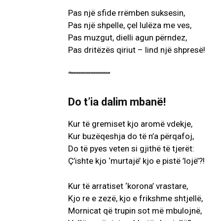
Pas një sfide rrëmben suksesin,
Pas një shpelle, çel lulëza me ves,
Pas muzgut, dielli agun përndez,
Pas dritëzës qiriut – lind një shpresë!
“””””””””””””””””
Do t’ia dalim mbanë!
Kur të gremiset kjo aromë vdekje,
Kur buzëqeshja do të n’a përqafoj,
Do të pyes veten si gjithë të tjerët:
Ç’ishte kjo ‘murtajë’ kjo e pistë ’lojë’?!
Kur të arratiset ‘korona’ vrastare,
Kjo re e zezë, kjo e frikshme shtjellë,
Mornicat që trupin sot më mbulojnë,