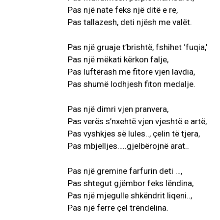
Pas një nate feks një ditë e re,
Pas tallazesh, deti njësh me valët.
Pas një gruaje t’brishtë, fshihet ‘fuqia,’
Pas një mëkati kërkon falje,
Pas luftërash me fitore vjen lavdia,
Pas shumë lodhjesh fiton medalje.
Pas një dimri vjen pranvera,
Pas verës s’nxehtë vjen vjeshtë e artë,
Pas vyshkjes së lules.., çelin të tjera,
Pas mbjelljes…..gjelbërojnë arat..
Pas një gremine farfurin deti …,
Pas shtegut gjëmbor feks lëndina,
Pas një mjegulle shkëndrit liqeni..,
Pas një ferre çel trëndelina.