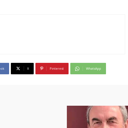
ook
X
Pinterest
WhatsApp