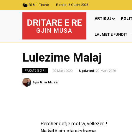
C
25.8
Tiranë
E enjte, 6 Gusht 2026
ARTIKUJ
POLI
DRITARE E RE
GJIN MUSA
LAJMET E FUNDIT
Lulezime Malaj
20 Mars 2020
Updated:
20 Mars 2020
PAKATEGORI
Nga
Gjin Musa
Përshëndetje motra, vëllezër..!
Në këtë situatë ekstreme,