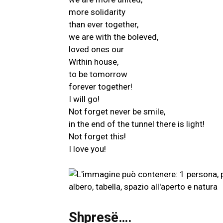
more solidarity
than ever together,
we are with the boleved,
loved ones our
Within house,
to be tomorrow
forever together!
I will go!
Not forget never be smile,
in the end of the tunnel there is light!
Not forget this!
I love you!
Shpresë….