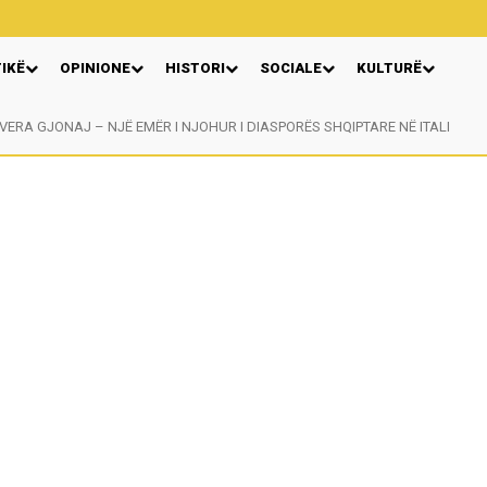
TIKË
OPINIONE
HISTORI
SOCIALE
KULTURË
VERA GJONAJ – NJË EMËR I NJOHUR I DIASPORËS SHQIPTARE NË ITALI