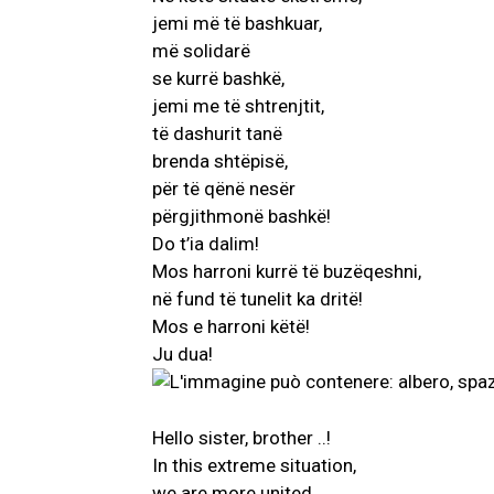
jemi më të bashkuar,
më solidarë
se kurrë bashkë,
jemi me të shtrenjtit,
të dashurit tanë
brenda shtëpisë,
për të qënë nesër
AKTUALITET
përgjithmonë bashkë!
VERA GJONAJ 
Do t’ia dalim!
NJOHUR I DIA
Mos harroni kurrë të buzëqeshni,
SHQIPTARE NË 
në fund të tunelit ka dritë!
Gjin Musa
-
20 Shtat
Mos e harroni këtë!
Ju dua!
Hello sister, brother ..!
In this extreme situation,
we are more united,