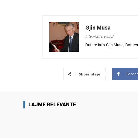
Gjin Musa
http://dritare.info/
Dritare.Info Gjin Musa, Botues
Faceb
Shpërndaje
LAJME RELEVANTE