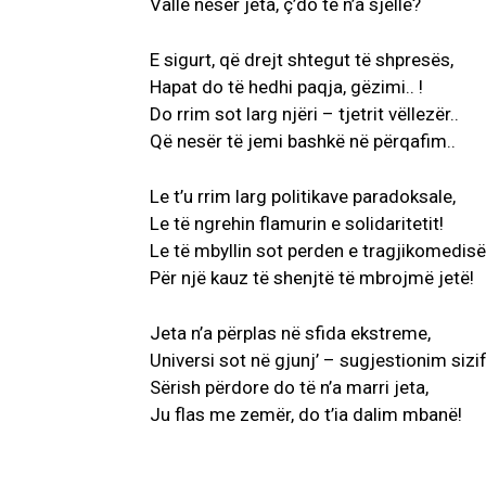
Vallë nesër jeta, ç’do të n’a sjellë?
E sigurt, që drejt shtegut të shpresës,
Hapat do të hedhi paqja, gëzimi.. !
Do rrim sot larg njëri – tjetrit vëllezër..
Që nesër të jemi bashkë në përqafim..
Le t’u rrim larg politikave paradoksale,
Le të ngrehin flamurin e solidaritetit!
Le të mbyllin sot perden e tragjikomedisë
Për një kauz të shenjtë të mbrojmë jetë!
Jeta n’a përplas në sfida ekstreme,
Universi sot në gjunj’ – sugjestionim sizif
Sërish përdore do të n’a marri jeta,
Ju flas me zemër, do t’ia dalim mbanë!