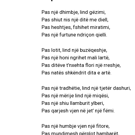
Pas një dhimbje, lind gëzimi,
Pas shiut nis një ditë me diell,
Pas heshtjes, fshihet miratimi,
Pas një furtune ndriçon qielli.
Pas lotit, lind një buzëqeshje,
Pas një honi ngrihet mali lartë,
Pas ditëve t’nxehta flori një rreshje,
Pas natës shkëndrit dita e artë.
Pas një tradhëtie, lind një tjetër dashuri,
Pas një mërije lind një miqësi,
Pas një shiu llamburit ylberi,
Pas qarjesh vjen në jet’ një fëmi.
Pas një humbje vjen një fitore,
Pas mundimesh përplot hambarët,