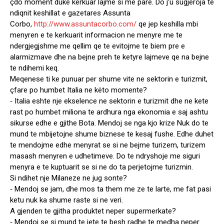
çdo moment duke kerkuar lajme si me pare. Do j’u sugjeroja te
ndiqnit keshillat e gazetares Assunta
Corbo,
http://www.assuntacorbo.com/
qe jep keshilla mbi
menyren e te kerkuarit informacion ne menyre me te
ndergjegjshme me qellim qe te evitojme te biem pre e
alarmizmave dhe na bejne preh te ketyre lajmeve qe na bejne
te ndihemi keq.
Meqenese ti ke punuar per shume vite ne sektorin e turizmit,
çfare po humbet Italia ne këto momente?
⁃ Italia eshte nje ekselence ne sektorin e turizmit dhe ne kete
rast po humbet miliona te ardhura nga ekonomia e saj ashtu
sikurse edhe e gjithe Bota. Mendoj se nga kjo krize Nuk do te
mund te mbijetojne shume biznese te kesaj fushe. Edhe duhet
te mendojme edhe menyrat se si ne bejme turizem, turizem
masash menyren e udhetimeve. Do te ndryshoje me siguri
menyra e te kuptuarit se si ne do ta perjetojme turizmin.
Si ndihet nje Milaneze ne jug sonte?
⁃ Mendoj se jam, dhe mos ta them me ze te larte, me fat pasi
ketu nuk ka shume raste si ne veri.
A gjenden te gjitha produktet neper supermerkate?
⁃ Mendoj se si mund te jete te besh radhe te medha neper