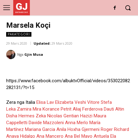
GJ
DRITARE E RE
Marsela Koçi
PAKATEGORI
29 Mars 2020
Updated:
29 Mars 2020
Nga
Gjin Musa
https://www.facebook.com/albuktvOfficial/videos/353022082
282131/?t=15
Zera nga Italia
Elisa Lav
Elizabeta Veshi
Vitore Stefa
Leka
Zamira Mira Korance
Petrit Aliaj
Ferderova Dauti
Altin
Disha
Hermes Zeka
Nicolas Gentian Hazizi
Maura
Cappelletti
Davide Mazzoleni
Anna Merlo
María
Martínez
Mariana Garcia
Anila Hoxha Gjermeni
Roger Richard
Anaya Hidalgo
Ana Mancero
Ana Bel Mayo
Antuela Ela