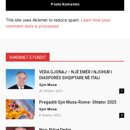
This site uses Akismet to reduce spam.
Learn how your
comment data is processed.
SHKRIMET E FUNDIT
VERA GJONAJ – NJË EMËR I NJOHUR I
DIASPORËS SHQIPTARE NË ITALI
Gjin Musa
20 Shtator 2025
1
Pregaditi Gjin Musa-Rome- Shtator 2025
Gjin Musa
8 Shtator 2025
0
Nga: Ndue Dedaj