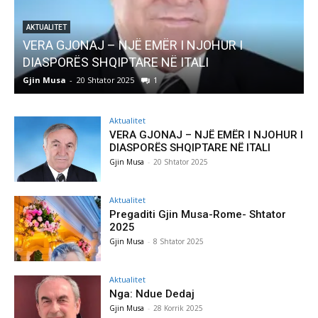
AKTUALITET
Pregaditi Gjin Musa-Rome- Shtator 2025
Gjin Musa
-
8 Shtator 2025
0
Aktualitet
VERA GJONAJ – NJË EMËR I NJOHUR I
DIASPORËS SHQIPTARE NË ITALI
Gjin Musa
-
20 Shtator 2025
Aktualitet
Pregaditi Gjin Musa-Rome- Shtator
2025
Gjin Musa
-
8 Shtator 2025
Aktualitet
Nga: Ndue Dedaj
Gjin Musa
-
28 Korrik 2025