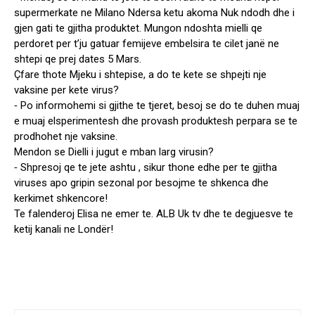
supermerkate ne Milano Ndersa ketu akoma Nuk ndodh dhe i
gjen gati te gjitha produktet. Mungon ndoshta mielli qe
perdoret per t’ju gatuar femijeve embelsira te cilet janë ne
shtepi qe prej dates 5 Mars.
Çfare thote Mjeku i shtepise, a do te kete se shpejti nje
vaksine per kete virus?
⁃ Po informohemi si gjithe te tjeret, besoj se do te duhen muaj
e muaj elsperimentesh dhe provash produktesh perpara se te
prodhohet nje vaksine.
Mendon se Dielli i jugut e mban larg virusin?
⁃ Shpresoj qe te jete ashtu , sikur thone edhe per te gjitha
viruses apo gripin sezonal por besojme te shkenca dhe
kerkimet shkencore!
Te falenderoj Elisa ne emer te. ALB Uk tv dhe te degjuesve te
ketij kanali ne Londër!