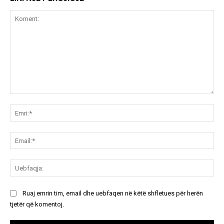
Koment:
Emr
Ema
Ue
Ruaj emrin tim, email dhe uebfaqen në këtë shfletues për herën
tjetër që komentoj.