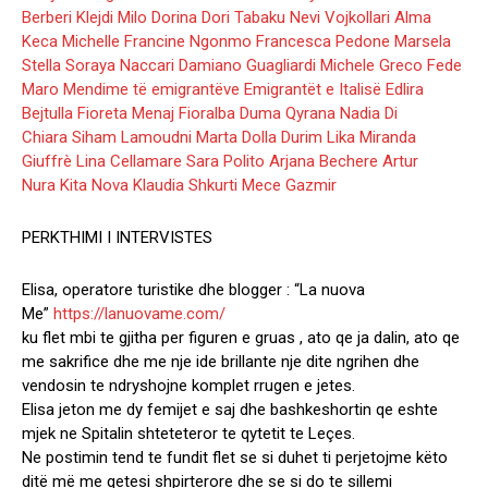
Berberi
Klejdi Milo
Dorina Dori Tabaku
Nevi Vojkollari
Alma
Keca
Michelle Francine Ngonmo
Francesca Pedone
Marsela
Stella
Soraya Naccari
Damiano Guagliardi
Michele Greco
Fede
Maro
Mendime të emigrantëve
Emigrantët e Italisë
Edlira
Bejtulla
Fioreta Menaj
Fioralba Duma Qyrana
Nadia Di
Chiara
Siham Lamoudni
Marta Dolla
Durim Lika
Miranda
Giuffrè
Lina Cellamare
Sara Polito
Arjana Bechere
Artur
Nura
Kita Nova
Klaudia Shkurti
Mece Gazmir
PERKTHIMI I INTERVISTES
Elisa, operatore turistike dhe blogger : “La nuova
Me”
https://lanuovame.com/
ku flet mbi te gjitha per figuren e gruas , ato qe ja dali
n, ato qe
me sakrifice dhe me nje ide brillante nje dite ngrihen dhe
vendosin te ndryshojne komplet rrugen e jetes.
Elisa jeton me dy femijet e saj dhe bashkeshortin qe eshte
mjek ne Spitalin shteteteror te qytetit te Leçes.
Ne postimin tend te fundit flet se si duhet ti perjetojme këto
ditë më me qetesi shpirterore dhe se si do te sillemi