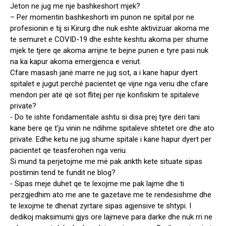
Jeton ne jug me nje bashkeshort mjek?
– Per momentin bashkeshorti im punon ne spital por ne
profesionin e tij si Kirurg dhe nuk eshte aktivizuar akoma me
te semuret e COVID-19 dhe eshte keshtu akoma per shume
mjek te tjere qe akoma arrijne te bejne punen e tyre pasi nuk
na ka kapur akoma emergjenca e veriut.
Cfare masash janë marre ne jug sot, a i kane hapur dyert
spitalet e jugut perché pacientet qe vijne nga veriu dhe cfare
mendon per atë që sot flitej per nje konfiskim te spitaleve
private?
⁃ Do te ishte fondamentale ashtu si disa prej tyre deri tani
kane bere qe t’ju vinin ne ndihme spitaleve shtetet ore dhe ato
private. Edhe ketu ne jug shume spitale i kane hapur dyert per
pacientet qe teasferohen nga veriu.
Si mund ta perjetojme me më pak ankth kete situate sipas
postimin tend te fundit ne blog?
⁃ Sipas meje duhet qe te lexojme me pak lajme dhe ti
perzgjedhim ato me ane te gazetave me te rendesishme dhe
te lexojme te dhenat zyrtare sipas agjensive te shtypi. I
dedikoj maksimumi gjys ore lajmeve para darke dhe nuk rri ne