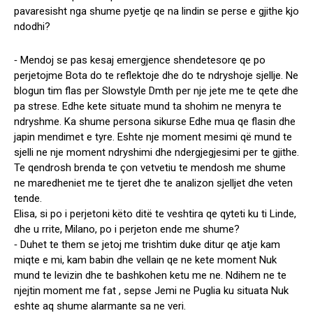
pavaresisht nga shume pyetje qe na lindin se perse e gjithe kjo
ndodhi?
⁃ Mendoj se pas kesaj emergjence shendetesore qe po
perjetojme Bota do te reflektoje dhe do te ndryshoje sjellje. Ne
blogun tim flas per Slowstyle Dmth per nje jete me te qete dhe
pa strese. Edhe kete situate mund ta shohim ne menyra te
ndryshme. Ka shume persona sikurse Edhe mua qe flasin dhe
japin mendimet e tyre. Eshte nje moment mesimi që mund te
sjelli ne nje moment ndryshimi dhe ndergjegjesimi per te gjithe.
Te qendrosh brenda te çon vetvetiu te mendosh me shume
ne maredheniet me te tjeret dhe te analizon sjelljet dhe veten
tende.
Elisa, si po i perjetoni këto ditë te veshtira qe qyteti ku ti Linde,
dhe u rrite, Milano, po i perjeton ende me shume?
⁃ Duhet te them se jetoj me trishtim duke ditur qe atje kam
miqte e mi, kam babin dhe vellain qe ne kete moment Nuk
mund te levizin dhe te bashkohen ketu me ne. Ndihem ne te
njejtin moment me fat , sepse Jemi ne Puglia ku situata Nuk
eshte aq shume alarmante sa ne veri.