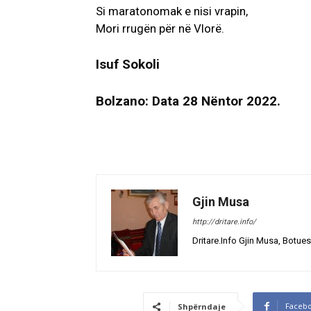
Si maratonomak e nisi vrapin,
Mori rrugën për në Vlorë.
Isuf Sokoli
Bolzano: Data 28 Nëntor 2022.
Gjin Musa
http://dritare.info/
Dritare.Info Gjin Musa, Botues
Faceb
Shpërndaje