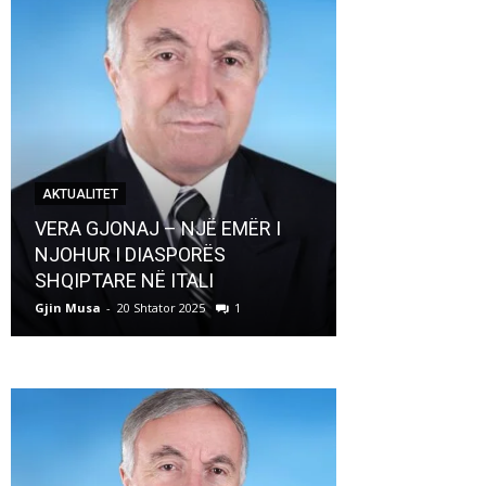
AKTUALITET
AKTUALITET
VERA GJONAJ – NJË EMËR I
NJOHUR I DIASPORËS
Pregaditi Gji
SHQIPTARE NË ITALI
Shtator 2025
Gjin Musa
-
20 Shtator 2025
1
Gjin Musa
-
8 Shtat