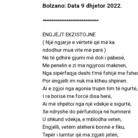
Bolzano: Data 9 dhjetor 2022.
“”””””””””””””””””””””””””
ËNGJËJT EKZISTOJNË
( Një ngjarje e vërtetë që më ka
ndodhur mua vite më parë )
Në të gdhirë gjumi më doli i pabesë,
Me penelin e zi ma ngjyrosi makinen,
Nga sipërfaqja deshi t’më fshijë me fshe
Por ëngjëlli im nuk ma ktheu shpinen.
Ai e zgjoi nga agonia trupin tim të ngurtë,
I ra borisë me forcë disa herë,
Ai më shpëtoi nga një vdekje e sigurtë,
Se ndryshe do përfundoja në humnerë.
U shkund vdekja, e mblodha veten,
Ëngjëlli, vetëm atëherë borinë e fiku,
Tepër i lumtur që ma zgjati jetën,