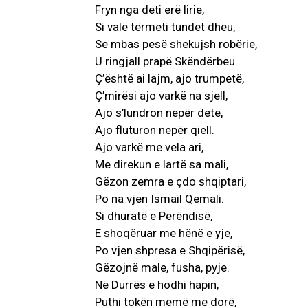
Fryn nga deti erë lirie,
Si valë tërmeti tundet dheu,
Se mbas pesë shekujsh robërie,
U ringjall prapë Skëndërbeu.
Ç’është ai lajm, ajo trumpetë,
Ç’mirësi ajo varkë na sjell,
Ajo s’lundron nepër detë,
Ajo fluturon nepër qiell.
Ajo varkë me vela ari,
Me direkun e lartë sa mali,
Gëzon zemra e çdo shqiptari,
Po na vjen Ismail Qemali.
Si dhuratë e Perëndisë,
E shoqëruar me hënë e yje,
Po vjen shpresa e Shqipërisë,
Gëzojnë male, fusha, pyje.
Në Durrës e hodhi hapin,
Puthi tokën mëmë me dorë,