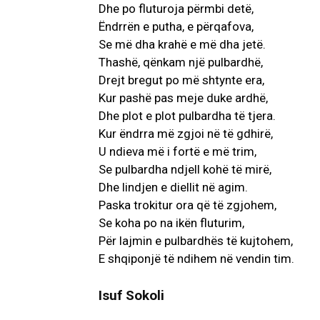
Dhe po fluturoja përmbi detë,
Ëndrrën e putha, e përqafova,
Se më dha krahë e më dha jetë.
Thashë, qënkam një pulbardhë,
Drejt bregut po më shtynte era,
Kur pashë pas meje duke ardhë,
Dhe plot e plot pulbardha të tjera.
Kur ëndrra më zgjoi në të gdhirë,
U ndieva më i fortë e më trim,
Se pulbardha ndjell kohë të mirë,
Dhe lindjen e diellit në agim.
Paska trokitur ora që të zgjohem,
Se koha po na ikën fluturim,
Për lajmin e pulbardhës të kujtohem,
E shqiponjë të ndihem në vendin tim.
Isuf Sokoli