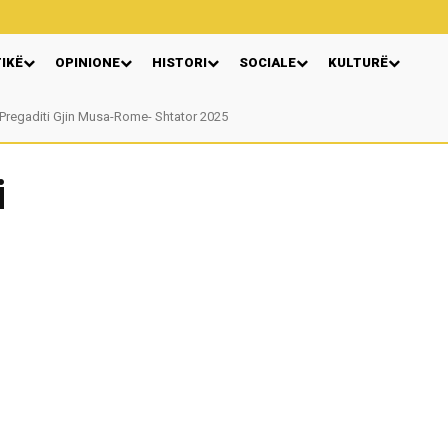
TIKË
OPINIONE
HISTORI
SOCIALE
KULTURË
egaditi Gjin Musa-Rome- Shtator 2025
Nga: Ndue Dedaj
i