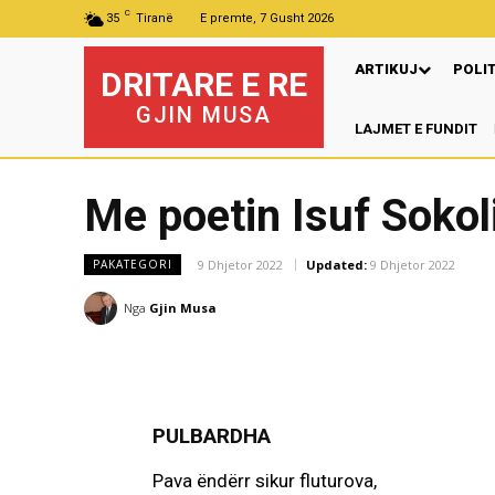
C
35
Tiranë
E premte, 7 Gusht 2026
ARTIKUJ
POLI
DRITARE E RE
GJIN MUSA
LAJMET E FUNDIT
Pr
Me poetin Isuf Sokol
9 Dhjetor 2022
Updated:
9 Dhjetor 2022
PAKATEGORI
Nga
Gjin Musa
PULBARDHA
Pava ëndërr sikur fluturova,