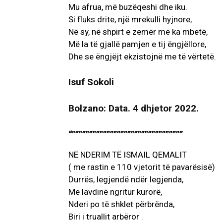
Mu afrua, më buzëqeshi dhe iku.
Si fluks drite, një mrekulli hyjnore,
Në sy, në shpirt e zemër më ka mbetë,
Më la të gjallë pamjen e tij ëngjëllore,
Dhe se ëngjëjt ekzistojnë me të vërtetë.
Isuf Sokoli
Bolzano: Data. 4 dhjetor 2022.
“””””””””””””””””””””””””””””””””
NË NDERIM TË ISMAIL QEMALIT
( me rastin e 110 vjetorit të pavarësisë)
Durrës, legjendë ndër legjenda,
Me lavdinë ngritur kurorë,
Nderi po të shklet përbrënda,
Biri i truallit arbëror .