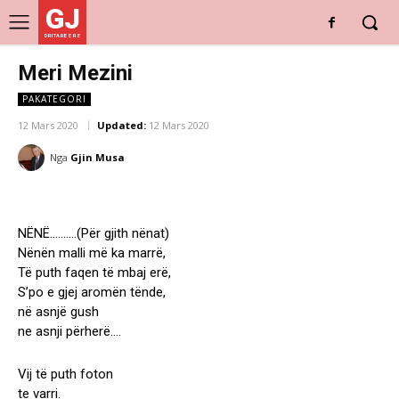
GJ
DRITARE E RE
Meri Mezini
PAKATEGORI
12 Mars 2020
Updated:
12 Mars 2020
Nga
Gjin Musa
NËNË……….(Për gjith nënat)
Nënën malli më ka marrë,
Të puth faqen të mbaj erë,
S’po e gjej aromën tënde,
në asnjë gush
ne asnji përherë….
Vij të puth foton
te varri.