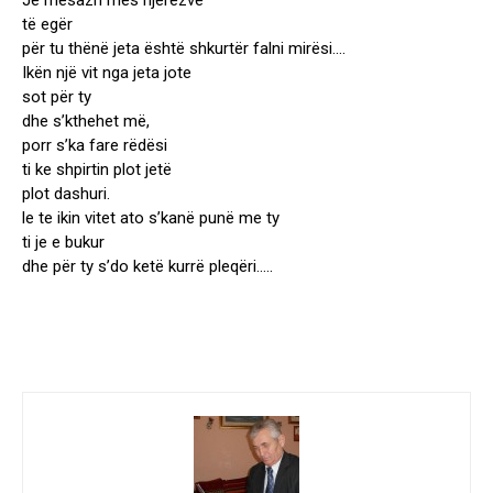
Je mesazh mes njerëzve
të egër
për tu thënë jeta është shkurtër falni mirësi….
Ikën një vit nga jeta jote
sot për ty
dhe s’kthehet më,
porr s’ka fare rëdësi
ti ke shpirtin plot jetë
plot dashuri.
le te ikin vitet ato s’kanë punë me ty
ti je e bukur
dhe për ty s’do ketë kurrë pleqëri…..