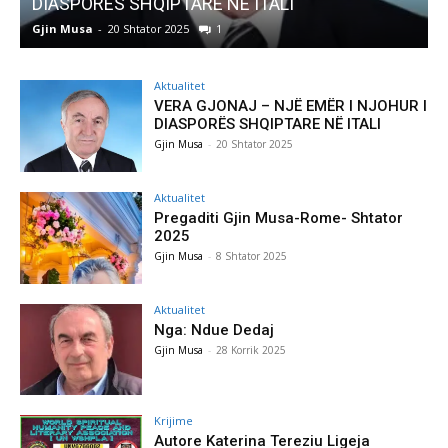
Pregaditi Gjin Musa-Rome- Shtator 2025
Gjin Musa
-
8 Shtator 2025
0
Aktualitet
VERA GJONAJ – NJË EMËR I NJOHUR I
DIASPORËS SHQIPTARE NË ITALI
Gjin Musa
-
20 Shtator 2025
Aktualitet
Pregaditi Gjin Musa-Rome- Shtator
2025
Gjin Musa
-
8 Shtator 2025
Aktualitet
Nga: Ndue Dedaj
Gjin Musa
-
28 Korrik 2025
Krijime
Autore Katerina Tereziu Ligeja