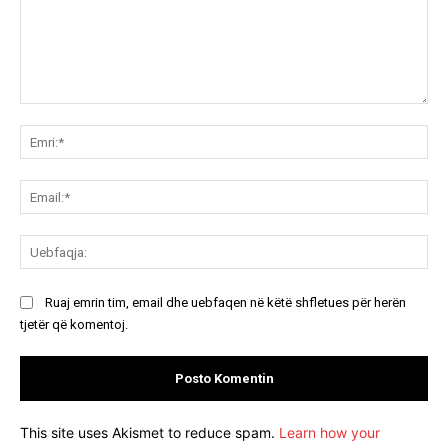
Koment:
Emr
Ema
Ue
Ruaj emrin tim, email dhe uebfaqen në këtë shfletues për herën
tjetër që komentoj.
This site uses Akismet to reduce spam.
Learn how your