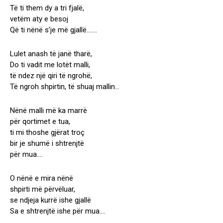
Të ti them dy a tri fjalë,
vetëm aty e besoj
Që ti nënë s’je më gjallë…….
Lulet anash të janë tharë,
Do ti vadit me lotët malli,
të ndez një qiri të ngrohë,
Të ngroh shpirtin, të shuaj mallin…
Nënë malli më ka marrë
për qortimet e tua,
ti mi thoshe gjërat troç
bir je shumë i shtrenjtë
për mua….
O nënë e mira nënë
shpirti më përvëluar,
se ndjeja kurrë ishe gjallë
Sa e shtrenjtë ishe për mua….