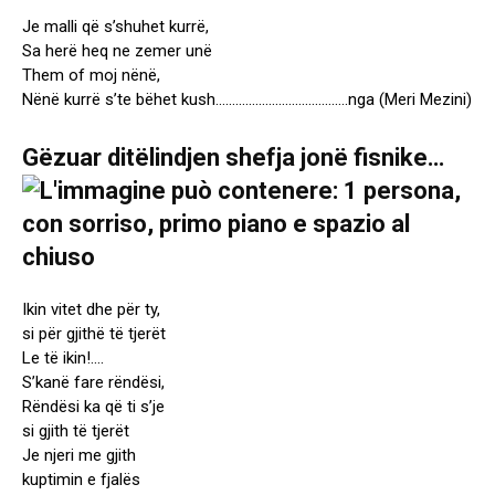
Je malli që s’shuhet kurrë,
Sa herë heq ne zemer unë
Them of moj nënë,
Nënë kurrë s’te bëhet kush………………………………….nga (Meri Mezini)
Gëzuar ditëlindjen shefja jonë fisnike…
Ikin vitet dhe për ty,
si për gjithë të tjerët
Le të ikin!….
S’kanë fare rëndësi,
Rëndësi ka që ti s’je
si gjith të tjerët
Je njeri me gjith
kuptimin e fjalës