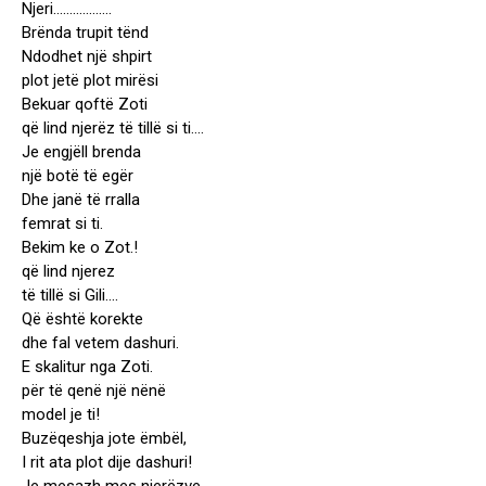
Njeri………………
Brënda trupit tënd
Ndodhet një shpirt
plot jetë plot mirësi
Bekuar qoftë Zoti
që lind njerëz të tillë si ti….
Je engjëll brenda
një botë të egër
Dhe janë të rralla
femrat si ti.
Bekim ke o Zot.!
që lind njerez
të tillë si Gili….
Që është korekte
dhe fal vetem dashuri.
E skalitur nga Zoti.
për të qenë një nënë
model je ti!
Buzëqeshja jote ëmbël,
I rit ata plot dije dashuri!