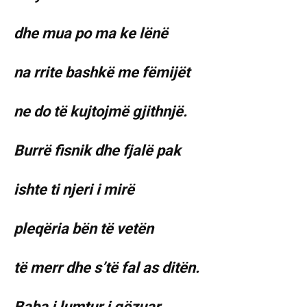
dhe mua po ma ke lënë
na rrite bashkë me fëmijët
ne do të kujtojmë gjithnjë.
Burrë fisnik dhe fjalë pak
ishte ti njeri i mirë
pleqëria bën të vetën
të merr dhe s’të fal as ditën.
Baba i lumtur i gëzuar