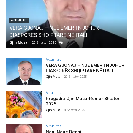
R I
AKTUALITET
Pregaditi Gjin Musa-Rome- Shtator 2025
Gjin Musa
-
8 Shtator 2025
0
Aktualitet
VERA GJONAJ – NJË EMËR I NJOHUR I
DIASPORËS SHQIPTARE NË ITALI
Gjin Musa
-
20 Shtator 2025
Aktualitet
Pregaditi Gjin Musa-Rome- Shtator
2025
Gjin Musa
-
8 Shtator 2025
Aktualitet
Nga: Ndue Dedaj