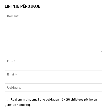
LINI NJË PËRGJIGJE
Koment:
Emr
Ema
Ue
Ruaj emrin tim, email dhe uebfaqen në këtë shfletues për herën
tjetër që komentoj.