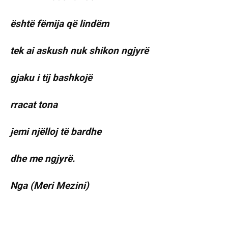
është fëmija që lindëm
tek ai askush nuk shikon ngjyrë
gjaku i tij bashkojë
rracat tona
jemi njëlloj të bardhe
dhe me ngjyrë.
Nga (Meri Mezini)