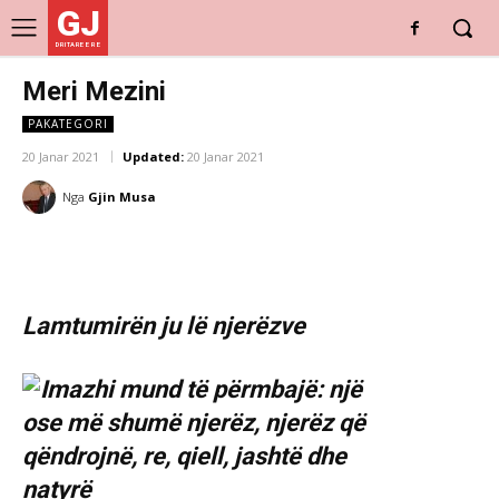
GJ
DRITARE E RE
Meri Mezini
PAKATEGORI
20 Janar 2021
Updated:
20 Janar 2021
Nga
Gjin Musa
Lamtumirën ju lë njerëzve