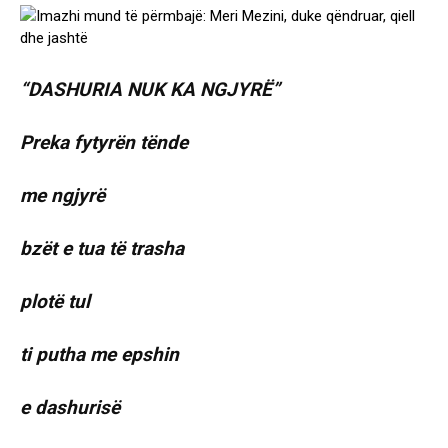
“DASHURIA NUK KA NGJYRË”
Preka fytyrën tënde
me ngjyrë
bzët e tua të trasha
plotë tul
ti putha me epshin
e dashurisë