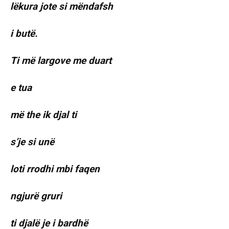
lëkura jote si mëndafsh
i butë.
Ti më largove me duart
e tua
më the ik djal ti
s’je si unë
loti rrodhi mbi faqen
ngjurë gruri
ti djalë je i bardhë