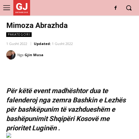
GJ
DRITARE E RE
Mimoza Abrazhda
PAKATEGORI
1 Gusht 2022
Updated:
1 Gusht 2022
Nga
Gjin Musa
Për këtë event madhështor dua te
falenderoj nga zemra Bashkin e Lezhës
për bashkëpunim të vazhdueshëm e
bashëpunimit Shqipëri Kosovë me
prioritet Luginën .