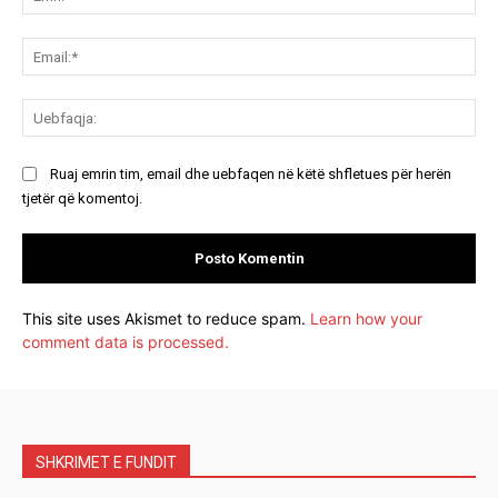
Ema
Ue
Ruaj emrin tim, email dhe uebfaqen në këtë shfletues për herën
tjetër që komentoj.
This site uses Akismet to reduce spam.
Learn how your
comment data is processed.
SHKRIMET E FUNDIT