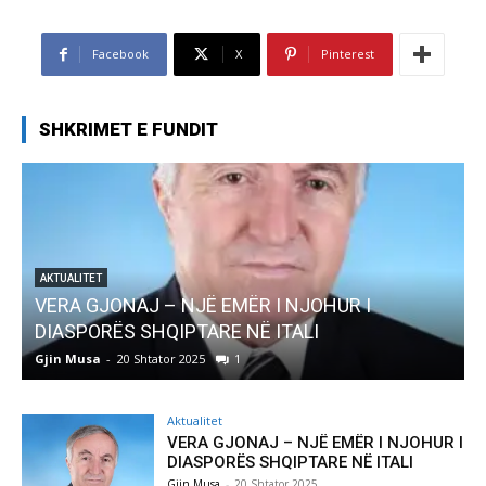
Facebook
X
Pinterest
SHKRIMET E FUNDIT
 I
AKTUALITET
Pregaditi Gjin Musa-Rome- Shtator 2025
Gjin Musa
-
8 Shtator 2025
0
Aktualitet
VERA GJONAJ – NJË EMËR I NJOHUR I
DIASPORËS SHQIPTARE NË ITALI
Gjin Musa
-
20 Shtator 2025