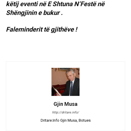
këtij eventi në E Shtuna N’Festë në
Shëngjinin e bukur .
Faleminderit të gjithëve !
Gjin Musa
http://dritare.info/
Dritare.Info Gjin Musa, Botues