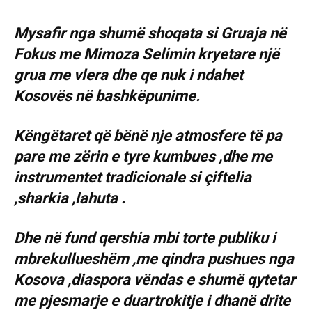
Mysafir nga shumë shoqata si Gruaja në
Fokus me Mimoza Selimin kryetare një
grua me vlera dhe qe nuk i ndahet
Kosovës në bashkëpunime.
Këngëtaret që bënë nje atmosfere të pa
pare me zërin e tyre kumbues ,dhe me
instrumentet tradicionale si çiftelia
,sharkia ,lahuta .
Dhe në fund qershia mbi torte publiku i
mbrekullueshëm ,me qindra pushues nga
Kosova ,diaspora vëndas e shumë qytetar
me pjesmarje e duartrokitje i dhanë drite