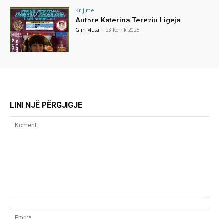
Krijime
Autore Katerina Tereziu Ligeja
Gjin Musa
-
28 Korrik 2025
LINI NJË PËRGJIGJE
Koment:
Emr