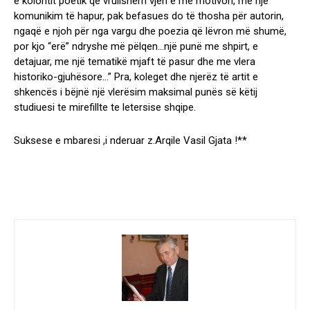
e koloritit poetik që vrullshëm vjen e më motivon, me një
komunikim të hapur, pak befasues do të thosha për autorin,
ngaqë e njoh për nga vargu dhe poezia që lëvron më shumë,
por kjo “erë” ndryshe më pëlqen…një punë me shpirt, e
detajuar, me një tematikë mjaft të pasur dhe me vlera
historiko-gjuhësore…” Pra, koleget dhe njerëz të artit e
shkencës i bëjnë një vlerësim maksimal punës së këtij
studiuesi te mirefillte te letersise shqipe.
Suksese e mbaresi ,i nderuar z.Arqile Vasil Gjata !**