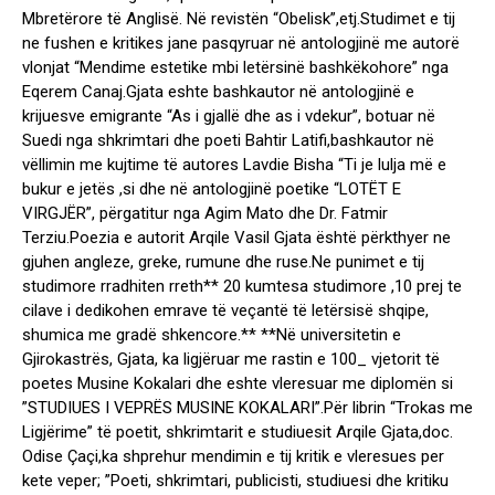
Mbretërore të Anglisë. Në revistën “Obelisk”,etj.Studimet e tij
ne fushen e kritikes jane pasqyruar në antologjinë me autorë
vlonjat “Mendime estetike mbi letërsinë bashkëkohore” nga
Eqerem Canaj.Gjata eshte bashkautor në antologjinë e
krijuesve emigrante “As i gjallë dhe as i vdekur”, botuar në
Suedi nga shkrimtari dhe poeti Bahtir Latifi,bashkautor në
vëllimin me kujtime të autores Lavdie Bisha “Ti je lulja më e
bukur e jetës ,si dhe në antologjinë poetike “LOTËT E
VIRGJËR”, përgatitur nga Agim Mato dhe Dr. Fatmir
Terziu.Poezia e autorit Arqile Vasil Gjata është përkthyer ne
gjuhen angleze, greke, rumune dhe ruse.Ne punimet e tij
studimore rradhiten rreth** 20 kumtesa studimore ,10 prej te
cilave i dedikohen emrave të veçantë të letërsisë shqipe,
shumica me gradë shkencore.** **Në universitetin e
Gjirokastrës, Gjata, ka ligjëruar me rastin e 100_ vjetorit të
poetes Musine Kokalari dhe eshte vleresuar me diplomën si
”STUDIUES I VEPRËS MUSINE KOKALARI”.Për librin “Trokas me
Ligjërime” të poetit, shkrimtarit e studiuesit Arqile Gjata,doc.
Odise Çaçi,ka shprehur mendimin e tij kritik e vleresues per
kete veper; ”Poeti, shkrimtari, publicisti, studiuesi dhe kritiku