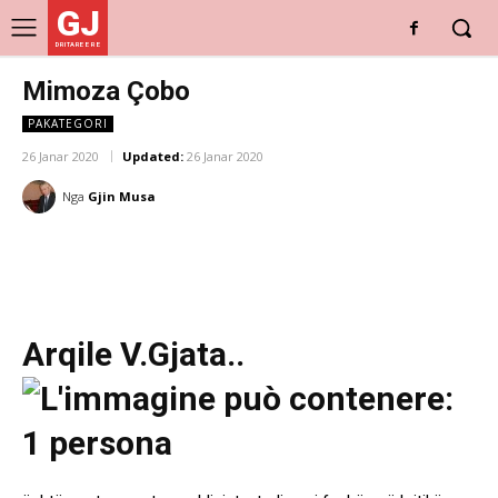
GJ
DRITARE E RE
Mimoza Çobo
PAKATEGORI
26 Janar 2020
Updated:
26 Janar 2020
Nga
Gjin Musa
Arqile V.Gjata..