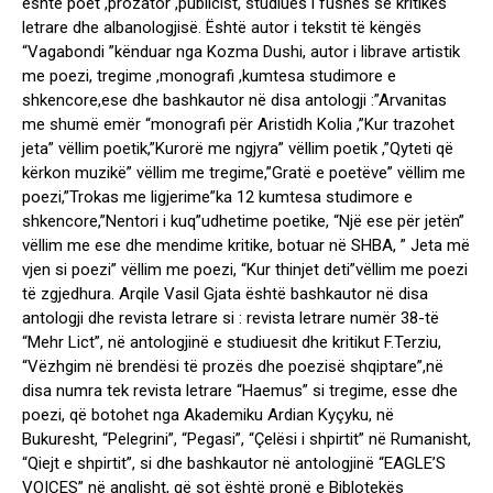
është poet ,prozator ,publicist, studiues i fushës së kritikës
letrare dhe albanologjisë. Është autor i tekstit të këngës
“Vagabondi ”kënduar nga Kozma Dushi, autor i librave artistik
me poezi, tregime ,monografi ,kumtesa studimore e
shkencore,ese dhe bashkautor në disa antologji :”Arvanitas
me shumë emër “monografi për Aristidh Kolia ,”Kur trazohet
jeta” vëllim poetik,”Kurorë me ngjyra” vëllim poetik ,”Qyteti që
kërkon muzikë” vëllim me tregime,”Gratë e poetëve” vëllim me
poezi,”Trokas me ligjerime”ka 12 kumtesa studimore e
shkencore,”Nentori i kuq”udhetime poetike, “Një ese për jetën”
vëllim me ese dhe mendime kritike, botuar në SHBA, ” Jeta më
vjen si poezi” vëllim me poezi, “Kur thinjet deti”vëllim me poezi
të zgjedhura. Arqile Vasil Gjata është bashkautor në disa
antologji dhe revista letrare si : revista letrare numër 38-të
“Mehr Lict”, në antologjinë e studiuesit dhe kritikut F.Terziu,
“Vëzhgim në brendësi të prozës dhe poezisë shqiptare”,në
disa numra tek revista letrare “Haemus” si tregime, esse dhe
poezi, që botohet nga Akademiku Ardian Kyçyku, në
Bukuresht, “Pelegrini”, “Pegasi”, “Çelësi i shpirtit” në Rumanisht,
“Qiejt e shpirtit”, si dhe bashkautor në antologjinë “EAGLE’S
VOICES” në anglisht, që sot është pronë e Biblotekës