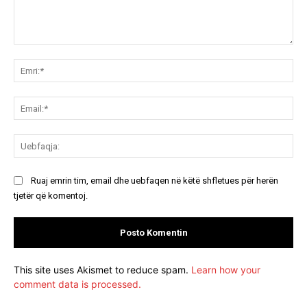
Koment:
Emr
Ema
Ue
Ruaj emrin tim, email dhe uebfaqen në këtë shfletues për herën
tjetër që komentoj.
This site uses Akismet to reduce spam.
Learn how your
comment data is processed.