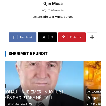
Gjin Musa
http://dritare.info/
Dritare.Info Gjin Musa, Botues
Facebook
X
Pinterest
SHKRIMET E FUNDIT
AKTUALITET
Pregaditi Gjin Musa-Rome- Shtator 2025
Gjin Musa
-
8 Shtator 2025
0
G