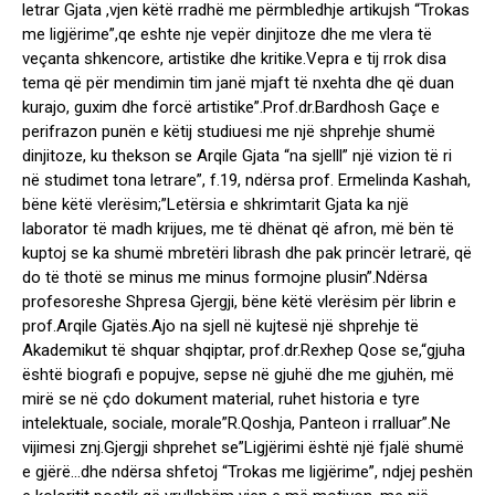
letrar Gjata ,vjen këtë rradhë me përmbledhje artikujsh “Trokas
me ligjërime”,qe eshte nje vepër dinjitoze dhe me vlera të
veçanta shkencore, artistike dhe kritike.Vepra e tij rrok disa
tema që për mendimin tim janë mjaft të nxehta dhe që duan
kurajo, guxim dhe forcë artistike”.Prof.dr.Bardhosh Gaçe e
perifrazon punën e këtij studiuesi me një shprehje shumë
dinjitoze, ku thekson se Arqile Gjata “na sjelll” një vizion të ri
në studimet tona letrare”, f.19, ndërsa prof. Ermelinda Kashah,
bëne këtë vlerësim;”Letërsia e shkrimtarit Gjata ka një
laborator të madh krijues, me të dhënat që afron, më bën të
kuptoj se ka shumë mbretëri librash dhe pak princër letrarë, që
do të thotë se minus me minus formojne plusin”.Ndërsa
profesoreshe Shpresa Gjergji, bëne këtë vlerësim për librin e
prof.Arqile Gjatës.Ajo na sjell në kujtesë një shprehje të
Akademikut të shquar shqiptar, prof.dr.Rexhep Qose se,“gjuha
është biografi e popujve, sepse në gjuhë dhe me gjuhën, më
mirë se në çdo dokument material, ruhet historia e tyre
intelektuale, sociale, morale”R.Qoshja, Panteon i rralluar”.Ne
vijimesi znj.Gjergji shprehet se”Ligjërimi është një fjalë shumë
e gjërë…dhe ndërsa shfetoj “Trokas me ligjërime”, ndjej peshën