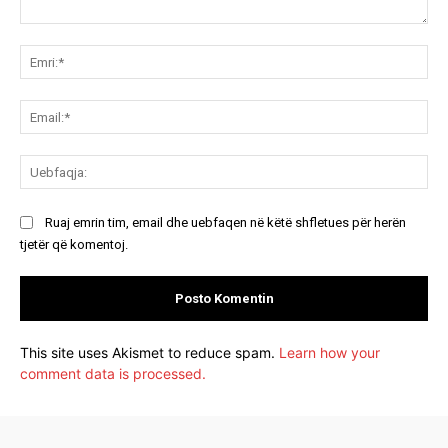
Koment:
Emr
Ema
Ue
Ruaj emrin tim, email dhe uebfaqen në këtë shfletues për herën
tjetër që komentoj.
This site uses Akismet to reduce spam.
Learn how your
comment data is processed.