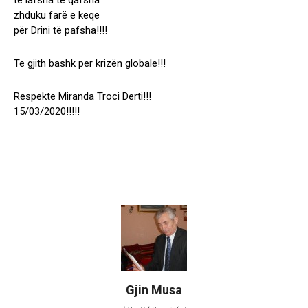
të lafsha të qafsha
zhduku farë e keqe
për Drini të pafsha!!!!
Te gjith bashk per krizën globale!!!
Respekte Miranda Troci Derti!!!
15/03/2020!!!!!
Gjin Musa