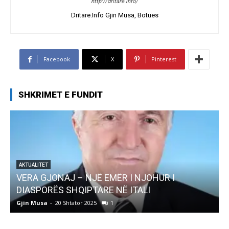
http://dritare.info/
Dritare.Info Gjin Musa, Botues
Facebook
X
Pinterest
SHKRIMET E FUNDIT
AKTUALITET
Pregaditi Gjin Musa-Rome- Shtator 2025
Gjin Musa
-
8 Shtator 2025
0