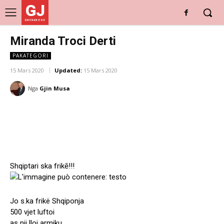
GJ
DRITARE E RE
Miranda Troci Derti
PAKATEGORI
15 Mars 2020
Updated:
15 Mars 2020
Nga
Gjin Musa
Shqiptari ska frikē!!!
Jo s.ka frikë Shqiponja
500 vjet luftoi
as nji lloj armiku