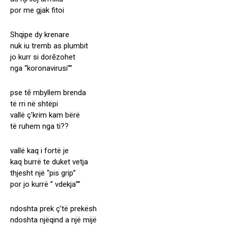
por me gjak fitoi
Shqipe dy krenare
nuk iu tremb as plumbit
jo kurr si dorēzohet
nga “koronavirusi””
pse tē mbyllem brenda
të rri në shtëpi
vallë ç’krim kam bërë
të ruhem nga ti??
vallë kaq i fortë je
kaq burrë te duket vetja
thjesht një “pis grip”
por jo kurrë ” vdekja””
ndoshta prek ç’të prekësh
ndoshta njëqind a një mijë