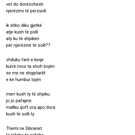
vet do dorëzohesh
njerêzimi të përzunē
ik shko diku gjetkë
atje kush të polli
aty ku të shpikën
për njerëzinë të solli??
zhduku farê e keqe
kurrë mos ta shoh bojën
se me ne shqiptarēt
e ke humbur lojën
merr kush ty të shpiku
jo jo pafajësi
mallku qoft ora apo dora
kush të solli ty
Themi ne Dibranët