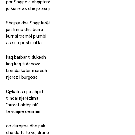
por Shqipe e shqiptarë
jo kurrë as dhe jo asnji
Shqipja dhe Shqiptarēt
jan trima dhe burra
kurr si trembi plumbi
as si mposhi lufta
kaq barbar ti dukesh
kaq keq ti dënove
brenda katër muresh
njerez i burgose
Gjykatës i pa shpirt
ti ndaj njerëzimit
“arrest shtëpiak”
të vuajnë denimin
do durojmë dhe pak
dhe do të të vej drunê