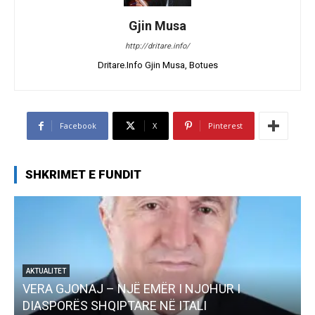
Gjin Musa
http://dritare.info/
Dritare.Info Gjin Musa, Botues
Facebook
X
Pinterest
SHKRIMET E FUNDIT
AKTUALITET
VERA GJONAJ – NJË EMËR I NJOHUR I
DIASPORËS SHQIPTARE NË ITALI