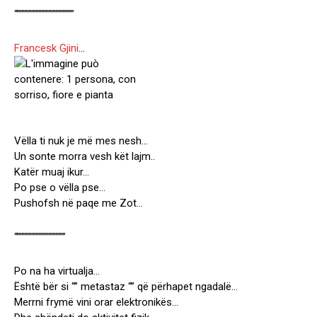
“””””””””””””””””””””
Francesk Gjini
…
Vëlla ti nuk je më mes nesh…
Un sonte morra vesh kët lajm..
Katër muaj ikur…
Po pse o vëlla pse…
Pushofsh në paqe me Zot…
“”””””””””””””””””
Po na ha virtualja…
Është bër si “” metastaz “” që përhapet ngadalë…
Merrni frymë vini orar elektronikës…