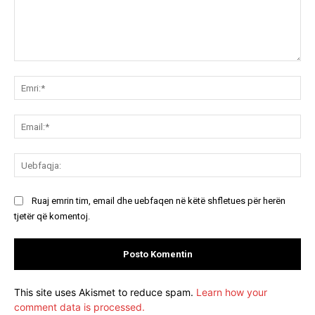
Koment:
Emr
Ema
Ue
Ruaj emrin tim, email dhe uebfaqen në këtë shfletues për herën
tjetër që komentoj.
This site uses Akismet to reduce spam.
Learn how your
comment data is processed.