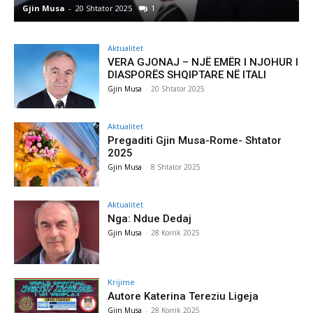
Gjin Musa
-
20 Shtator 2025
1
G
Aktualitet
VERA GJONAJ – NJË EMËR I NJOHUR I
DIASPORËS SHQIPTARE NË ITALI
Gjin Musa
-
20 Shtator 2025
Aktualitet
Pregaditi Gjin Musa-Rome- Shtator
2025
Gjin Musa
-
8 Shtator 2025
Aktualitet
Nga: Ndue Dedaj
Gjin Musa
-
28 Korrik 2025
Krijime
Autore Katerina Tereziu Ligeja
Gjin Musa
-
28 Korrik 2025