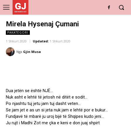
GJ
DRITARE E RE
Mirela Hysenaj Çumani
PAKATEGORI
1 Shkurt 2020
Updated:
1 Shkurt 2020
Nga
Gjin Musa
Dua jetën se është NJË…
Nuk asht e lehtë të jetosh në ditët e sodit…
Po njashtu tuj jetu jam tuj dasht veten…
Se jam jet e as un si jeta nuk jam e lehtë por e bukur…
Fundjavë të mbarë ju uroj bijë të Shqipes kudo jeni…
Ju rujt i Madhi Zot me çka e keni e don juaj shpirt