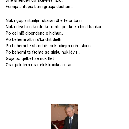
Dhe shëndeti do aktivitet fizik…
Fëmija shtëpia burri gruaja dashuri…
Nuk ngop virtualja fukaran dhe të uriturin…
Nuk ndryshon konto korrente për kë ka limit bankar…
Po del një dipendenc e hidhur…
Po bëhemi albin s’ka drit dielli…
Po bëhemi të shurdhët nuk ndiejm erën shiun…
Po bëhemi të ftohtë se gjaku nuk lëviz…
Goja po qelbet se nuk flet…
Orar ju lutem orar elektronikës orar..