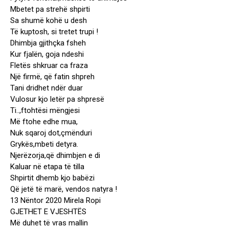
Mbetet pa strehë shpirti
Sa shumë kohë u desh
Të kuptosh, si tretet trupi !
Dhimbja gjithçka fsheh
Kur fjalën, goja ndeshi
Fletës shkruar ca fraza
Një firmë, që fatin shpreh
Tani dridhet ndër duar
Vulosur kjo letër pa shpresë
Ti..,ftohtësi mëngjesi
Më ftohe edhe mua,
Nuk sqaroj dot,çmënduri
Grykës,mbeti detyra.
Njerëzorja,që dhimbjen e di
Kaluar në etapa të tilla
Shpirtit dhemb kjo babëzi
Që jetë të marë, vendos natyra !
13 Nëntor 2020 Mirela Ropi
GJETHET E VJESHTËS
Më duhet të vras mallin