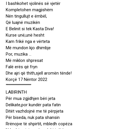
I bashkohet vjolinës së vjetër
Kompletohen magjishëm
Nën tingullujt e ëmbël,
Që luajnë muzikën
E Belinit si tek Kasta Diva!
Kurse unë,unë hesht
Kam frikë nga e vërteta
Më mundon kjo dhimbje
Por, muzika …
Më miklon shpresat
Falë erës që fryn
Dhe ajri që thith,sjell aromën tënde!
Korçë 17 Nëntor 2022
“”””””””””””””””””””””
LABIRINTH
Për mua zgjidhjen bëri jeta
Delikate,por kundër pata fatin
Ditët vazhdojnë me të përpjeta
Për biseda, nuk pata shansin
Rrënojve të shpirtit, mbledh copëza