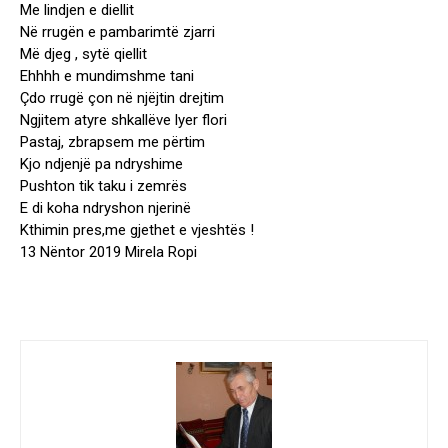
Me lindjen e diellit
Në rrugën e pambarimtë zjarri
Më djeg , sytë qiellit
Ehhhh e mundimshme tani
Çdo rrugë çon në njëjtin drejtim
Ngjitem atyre shkallëve lyer flori
Pastaj, zbrapsem me përtim
Kjo ndjenjë pa ndryshime
Pushton tik taku i zemrës
E di koha ndryshon njerinë
Kthimin pres,me gjethet e vjeshtës !
13 Nëntor 2019 Mirela Ropi