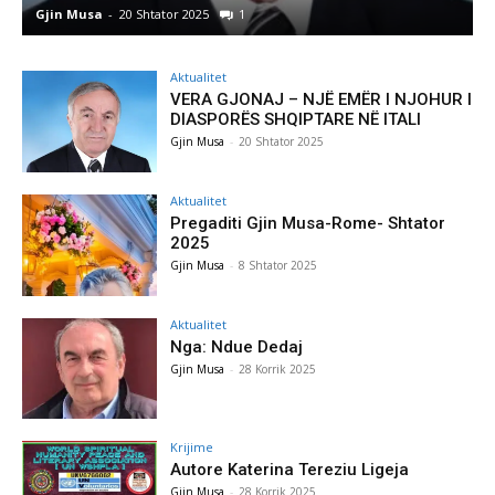
Gjin Musa
-
8 Shtator 2025
0
Aktualitet
VERA GJONAJ – NJË EMËR I NJOHUR I
DIASPORËS SHQIPTARE NË ITALI
Gjin Musa
-
20 Shtator 2025
Aktualitet
Pregaditi Gjin Musa-Rome- Shtator
2025
Gjin Musa
-
8 Shtator 2025
Aktualitet
Nga: Ndue Dedaj
Gjin Musa
-
28 Korrik 2025
Krijime
Autore Katerina Tereziu Ligeja
Gjin Musa
-
28 Korrik 2025