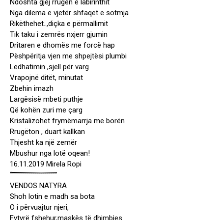
Ndoshta gjej rrugën e labirinthit
Nga dilema e vjetër shfaqet e sotmja
Rikëthehet..,diçka e përmallimit
Tik taku i zemrës nxjerr gjumin
Dritaren e dhomës me forcë hap
Pëshpëritja vjen me shpejtësi plumbi
Ledhatimin ,sjell për varg
Vrapojnë ditët, minutat
Zbehin imazh
Largësisë mbeti puthje
Që kohën zuri me çarg
Kristalizohet frymëmarrja me borën
Rrugëton , duart kallkan
Thjesht ka një zemër
Mbushur nga lotë oqean!
16.11.2019 Mirela Ropi
“”””””””””””””””””””””””
VENDOS NATYRA
Shoh lotin e madh sa bota
O i përvuajtur njeri,
Fytyrë fshehur,maskës të dhimbjes