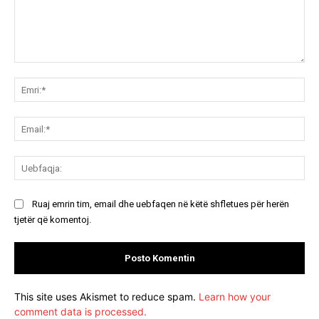
Koment:
Emr
Ema
Ue
Ruaj emrin tim, email dhe uebfaqen në këtë shfletues për herën
tjetër që komentoj.
This site uses Akismet to reduce spam.
Learn how your
comment data is processed.