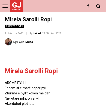
GJ
DRITARE E RE
Mirela Sarolli Ropi
PAKATEGORI
21 Nëntor 2022
Updated:
21 Nëntor 2022
Nga
Gjin Musa
Mirela Sarolli Ropi
AROMË PYLLI
Endem si e marë nëpër pyll
Zhurma e pyllit kokën më deh
Një kitarë ndriçon si yll
Akordohet plot jetë