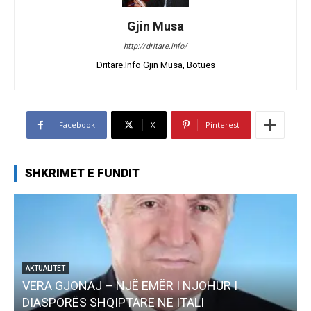
Gjin Musa
http://dritare.info/
Dritare.Info Gjin Musa, Botues
Facebook
X
Pinterest
SHKRIMET E FUNDIT
I
AKTUALITET
Pregaditi Gjin Musa-Rome- Shtator 2025