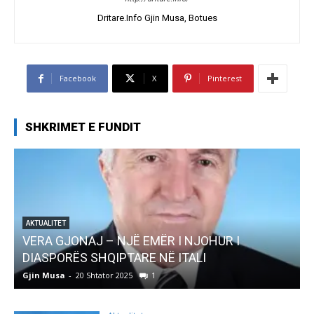
Dritare.Info Gjin Musa, Botues
Facebook
X
Pinterest
SHKRIMET E FUNDIT
Ë EMËR I NJOHUR I
AKTUALITET
ARE NË ITALI
Pregaditi Gjin Musa-Rom
1
Gjin Musa
-
8 Shtator 2025
0