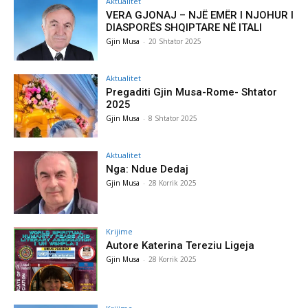
Aktualitet
VERA GJONAJ – NJË EMËR I NJOHUR I
DIASPORËS SHQIPTARE NË ITALI
Gjin Musa
-
20 Shtator 2025
Aktualitet
Pregaditi Gjin Musa-Rome- Shtator
2025
Gjin Musa
-
8 Shtator 2025
Aktualitet
Nga: Ndue Dedaj
Gjin Musa
-
28 Korrik 2025
Krijime
Autore Katerina Tereziu Ligeja
Gjin Musa
-
28 Korrik 2025