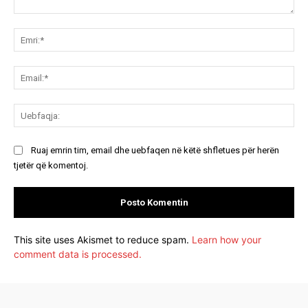
Koment:
Emr
Ema
Ue
Ruaj emrin tim, email dhe uebfaqen në këtë shfletues për herën
tjetër që komentoj.
This site uses Akismet to reduce spam.
Learn how your
comment data is processed.