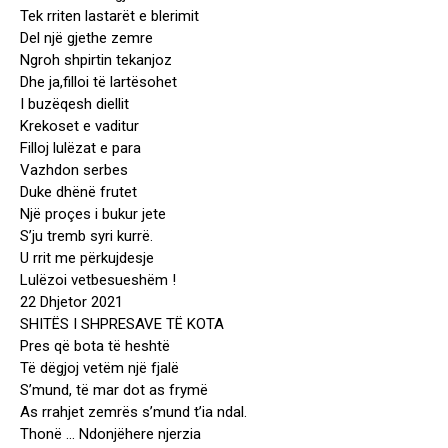
Tek rriten lastarët e blerimit
Del një gjethe zemre
Ngroh shpirtin tekanjoz
Dhe ja,filloi të lartësohet
I buzëqesh diellit
Krekoset e vaditur
Filloj lulëzat e para
Vazhdon serbes
Duke dhënë frutet
Një proçes i bukur jete
S’ju tremb syri kurrë.
U rrit me përkujdesje
Lulëzoi vetbesueshëm !
22 Dhjetor 2021
SHITËS I SHPRESAVE TË KOTA
Pres që bota të heshtë
Të dëgjoj vetëm një fjalë
S’mund, të mar dot as frymë
As rrahjet zemrës s’mund t’ia ndal.
Thonë … Ndonjëhere njerzia