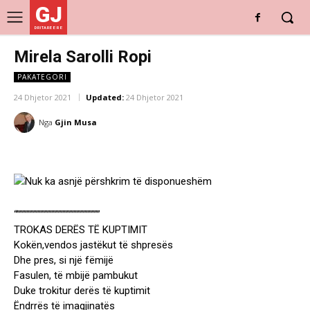
GJ
DRITARE E RE
Mirela Sarolli Ropi
PAKATEGORI
24 Dhjetor 2021
Updated:
24 Dhjetor 2021
Nga
Gjin Musa
“””””””””””””””””””””””””””””””
TROKAS DERËS TË KUPTIMIT
Kokën,vendos jastëkut të shpresës
Dhe pres, si një fëmijë
Fasulen, të mbijë pambukut
Duke trokitur derës të kuptimit
Ëndrrës të imagjinatës