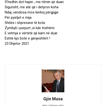
S’hedhin dot hapin , me ritmin që duan
Sigurisht, me atë që i detyron koha
Ndaj ,vendosa mos kërkoj përgjigje
Për pyetjet e mija.
Shitës i shpresave të kota
Zymbyli i purpurt ,si lule trishtimi
E vetmja e vërtetë që kam në duar
Është kjo botë e gënjeshtërt !
23 Dhjetor 2021
Gjin Musa
http://dritare.info/