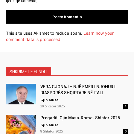
tjetër që komentoj.
This site uses Akismet to reduce spam.
Learn how your
comment data is processed.
SHKRIMET E FUNDIT
VERA GJONAJ – NJË EMËR I NJOHUR I
DIASPORËS SHQIPTARE NË ITALI
Gjin Musa
20 Shtator 2025
1
Pregaditi Gjin Musa-Rome- Shtator 2025
Gjin Musa
8 Shtator 2025
0