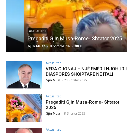
AKTUALITET
Pregaditi Gjin Musa-Rome- Shtator 2025
Gjin Musa
-
8 Shtator 2025
0
G
Aktualitet
VERA GJONAJ – NJË EMËR I NJOHUR I
DIASPORËS SHQIPTARE NË ITALI
Gjin Musa
-
20 Shtator 2025
Aktualitet
Pregaditi Gjin Musa-Rome- Shtator
2025
Gjin Musa
-
8 Shtator 2025
Aktualitet