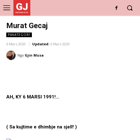
GJ
DRITARE E RE
Murat Gecaj
PAKATEGORI
6 Mars 2020
Updated:
6 Mars 2020
Nga
Gjin Musa
AH, KY 6 MARSI 1991!…
( Sa kujtime e dhimbje na sjell! )