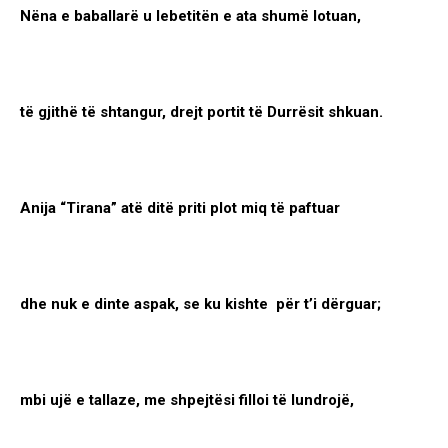
Nëna e baballarë u lebetitën e ata shumë lotuan,
të gjithë të shtangur, drejt portit të Durrësit shkuan.
Anija “Tirana” atë ditë priti plot miq të paftuar
dhe nuk e dinte aspak, se ku kishte për t’i dërguar;
mbi ujë e tallaze, me shpejtësi filloi të lundrojë,