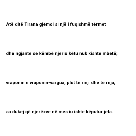
Atë ditë Tirana gjëmoi si një i fuqishmë tërmet
dhe ngjante se këmbë njeriu këtu nuk kishte mbetë;
vraponin e vraponin-vargua, plot të rinj dhe të reja,
sa dukej që njerëzve në mes iu ishte këputur jeta.