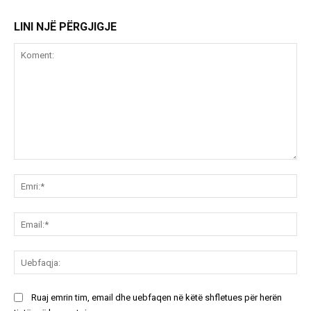
LINI NJË PËRGJIGJE
Koment:
Emr
Ema
Ue
Ruaj emrin tim, email dhe uebfaqen në këtë shfletues për herën