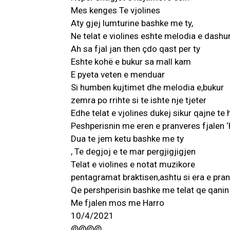
Mes kenges Te vjolines
Aty gjej lumturine bashke me ty,
Ne telat e violines eshte melodia e dashu
Ah sa fjal jan then çdo qast per ty
Eshte kohë e bukur sa mall kam
E pyeta veten e menduar
Si humben kujtimet dhe melodia e,bukur
zemra po rrihte si te ishte nje tjeter
Edhe telat e vjolines dukej sikur qajne te 
Peshperisnin me eren e pranveres fjalen ‘
Dua te jem ketu bashke me ty
, Te degjoj e te mar pergjigjigjen
Telat e violines e notat muzikore
pentagramat braktisen,ashtu si era e pra
Qe pershperisin bashke me telat qe qanin 
Me fjalen mos me Harro
10/4/2021
@@@@