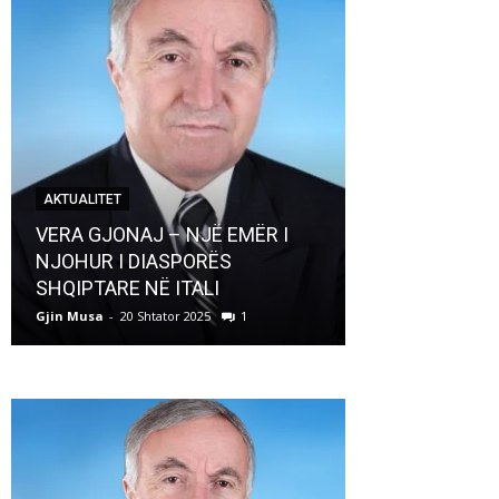
AKTUALITET
AKTUALITET
VERA GJONAJ – NJË EMËR I
NJOHUR I DIASPORËS
Pregaditi Gji
SHQIPTARE NË ITALI
Shtator 2025
Gjin Musa
-
20 Shtator 2025
1
Gjin Musa
-
8 Shtat