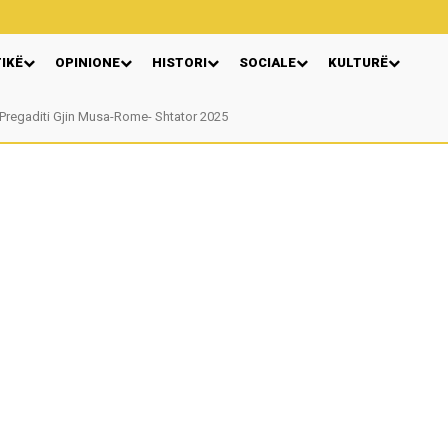
TIKË
OPINIONE
HISTORI
SOCIALE
KULTURË
Pregaditi Gjin Musa-Rome- Shtator 2025
Nga: Ndue Dedaj