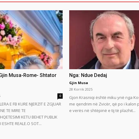
 Gjin Musa-Rome- Shtator
Nga: Ndue Dedaj
Gjin Musa
28 Korrik 2025
5
0
Gjon Krasniqi është miku ynë nga Ko
LERA E FB KURE NJERZIT E ZGJUAR
me qendrim në Zvicër, që po i kalon
NE TE MIRE TE
e verës në shtëpinë e tij të plazhit...
HQETESIMI KETU BEHET PUBLIK
 ESHTE REALE.O SOT...