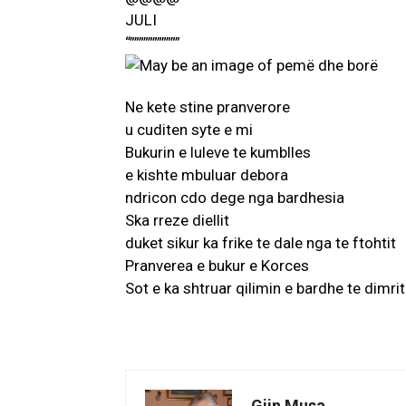
JULI
“”””””””””””
Ne kete stine pranverore
u cuditen syte e mi
Bukurin e luleve te kumblles
e kishte mbuluar debora
ndricon cdo dege nga bardhesia
Ska rreze diellit
duket sikur ka frike te dale nga te ftohtit
Pranverea e bukur e Korces
Sot e ka shtruar qilimin e bardhe te dimrit
Gjin Musa