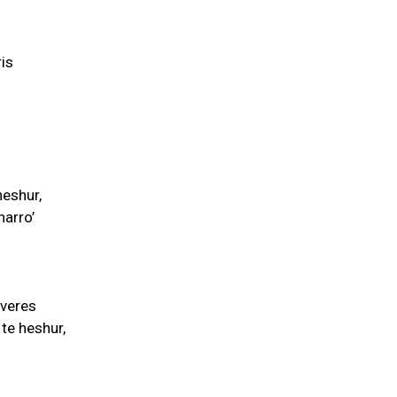
ris
heshur,
harro’
nveres
te heshur,