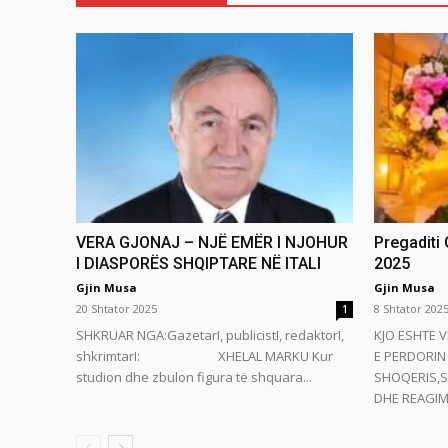
VERA GJONAJ – NJË EMËR I NJOHUR
Pregaditi
I DIASPORËS SHQIPTARE NË ITALI
2025
Gjin Musa
Gjin Musa
20 Shtator 2025
8 Shtator 202
1
SHKRUAR NGA:GazetarI, publicistI, redaktorI,
KJO ESHTE V
shkrimtarI: XHELAL MARKU Kur
E PERDORIN 
studion dhe zbulon figura të shquara...
SHOQERIS,S
DHE REAGIMI