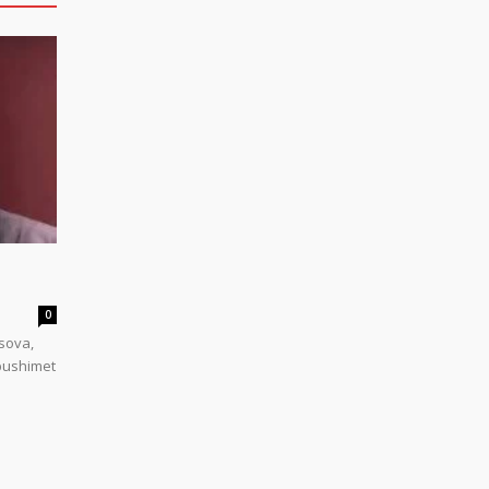
0
sova,
 pushimet