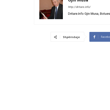
http://dritare.info/
Dritare.Info Gjin Musa, Botues
Faceb
Shpërndaje