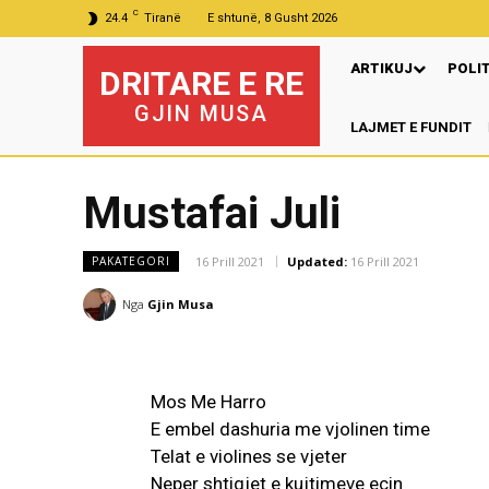
C
24.4
Tiranë
E shtunë, 8 Gusht 2026
ARTIKUJ
POLI
DRITARE E RE
GJIN MUSA
LAJMET E FUNDIT
Mustafai Juli
16 Prill 2021
Updated:
16 Prill 2021
PAKATEGORI
Nga
Gjin Musa
Mos Me Harro
E embel dashuria me vjolinen time
Telat e violines se vjeter
Neper shtigjet e kujtimeve ecin