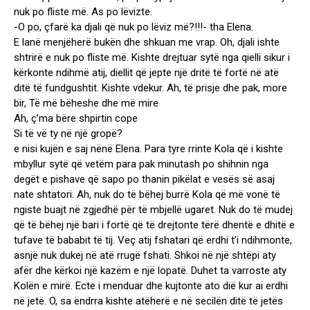
nuk po fliste më. As po lëvizte.
-O po, çfarë ka djali që nuk po lëviz më?!!!- tha Elena.
E lanë menjëherë bukën dhe shkuan me vrap. Oh, djali ishte
shtrirë e nuk po fliste më. Kishte drejtuar sytë nga qielli sikur i
kërkonte ndihmë atij, diellit që jepte një dritë të fortë në atë
ditë të fundgushtit. Kishte vdekur. Ah, të prisje dhe pak, more
bir, Të më bëheshe dhe më mire
Ah, ç’ma bëre shpirtin cope
Si të vë ty në një gropë?
e nisi kujën e saj nënë Elena. Para tyre rrinte Kola që i kishte
mbyllur sytë që vetëm para pak minutash po shihnin nga
degët e pishave që sapo po thanin pikëlat e vesës së asaj
nate shtatori. Ah, nuk do të bëhej burrë Kola që më vonë të
ngiste buajt në zgjedhë për të mbjellë ugaret. Nuk do të mudej
që të bëhej një bari i fortë që të drejtonte tërë dhentë e dhitë e
tufave të bababit të tij. Veç atij fshatari që erdhi t’i ndihmonte,
asnjë nuk dukej në atë rrugë fshati. Shkoi në një shtëpi aty
afër dhe kërkoi një kazëm e një lopatë. Duhet ta varroste aty
Kolën e mirë. Ecte i menduar dhe kujtonte ato dië kur ai erdhi
në jetë. O, sa ëndrra kishte atëherë e në secilën ditë të jetës