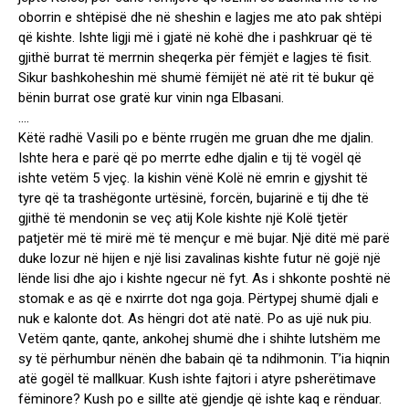
oborrin e shtëpisë dhe në sheshin e lagjes me ato pak shtëpi
që kishte. Ishte ligji më i gjatë në kohë dhe i pashkruar që të
gjithë burrat të merrnin sheqerka për fëmjët e lagjes të fisit.
Sikur bashkoheshin më shumë fëmijët në atë rit të bukur që
bënin burrat ose gratë kur vinin nga Elbasani.
….
Këtë radhë Vasili po e bënte rrugën me gruan dhe me djalin.
Ishte hera e parë që po merrte edhe djalin e tij të vogël që
ishte vetëm 5 vjeç. Ia kishin vënë Kolë në emrin e gjyshit të
tyre që ta trashëgonte urtësinë, forcën, bujarinë e tij dhe të
gjithë të mendonin se veç atij Kole kishte një Kolë tjetër
patjetër më të mirë më të mençur e më bujar. Një ditë më parë
duke lozur në hijen e një lisi zavalinas kishte futur në gojë një
lënde lisi dhe ajo i kishte ngecur në fyt. As i shkonte poshtë në
stomak e as që e nxirrte dot nga goja. Përtypej shumë djali e
nuk e kalonte dot. As hëngri dot atë natë. Po as ujë nuk piu.
Vetëm qante, qante, ankohej shumë dhe i shihte lutshëm me
sy të përhumbur nënën dhe babain që ta ndihmonin. T’ia hiqnin
atë gogël të mallkuar. Kush ishte fajtori i atyre psherëtimave
fëminore? Kush po e sillte atë gjendje që ishte kaq e rënduar.