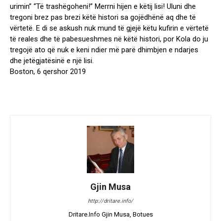
urimin” “Të trashëgoheni!” Merrni hijen e këtij lisi! Uluni dhe
tregoni brez pas brezi këtë histori sa gojëdhënë aq dhe të
vërtetë. E di se askush nuk mund të gjejë këtu kufirin e vërtetë
të reales dhe të pabesueshmes në këtë histori, por Kola do ju
tregojë ato që nuk e keni ndier më parë dhimbjen e ndarjes
dhe jetëgjatësinë e një lisi.
Boston, 6 qershor 2019
Gjin Musa
http://dritare.info/
Dritare.Info Gjin Musa, Botues