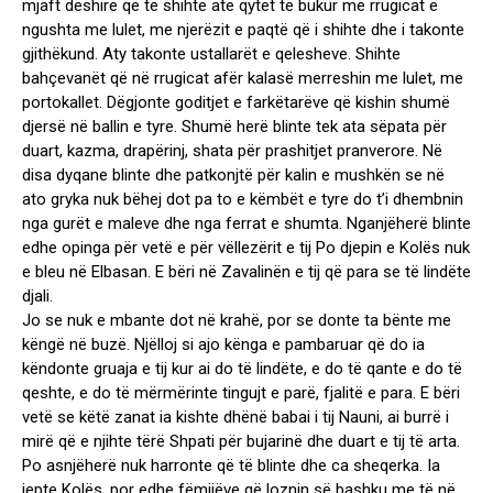
mjaft dëshirë që të shihte atë qytet të bukur me rrugicat e
ngushta me lulet, me njerëzit e paqtë që i shihte dhe i takonte
gjithëkund. Aty takonte ustallarët e qelesheve. Shihte
bahçevanët që në rrugicat afër kalasë merreshin me lulet, me
portokallet. Dëgjonte goditjet e farkëtarëve që kishin shumë
djersë në ballin e tyre. Shumë herë blinte tek ata sëpata për
duart, kazma, drapërinj, shata për prashitjet pranverore. Në
disa dyqane blinte dhe patkonjtë për kalin e mushkën se në
ato gryka nuk bëhej dot pa to e këmbët e tyre do t’i dhembnin
nga gurët e maleve dhe nga ferrat e shumta. Nganjëherë blinte
edhe opinga për vetë e për vëllezërit e tij Po djepin e Kolës nuk
e bleu në Elbasan. E bëri në Zavalinën e tij që para se të lindëte
djali.
Jo se nuk e mbante dot në krahë, por se donte ta bënte me
këngë në buzë. Njëlloj si ajo kënga e pambaruar që do ia
këndonte gruaja e tij kur ai do të lindëte, e do të qante e do të
qeshte, e do të mërmërinte tingujt e parë, fjalitë e para. E bëri
vetë se këtë zanat ia kishte dhënë babai i tij Nauni, ai burrë i
mirë që e njihte tërë Shpati për bujarinë dhe duart e tij të arta.
Po asnjëherë nuk harronte që të blinte dhe ca sheqerka. Ia
jepte Kolës, por edhe fëmijëve që loznin së bashku me të në