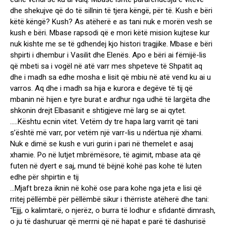
dhe shekujve që do të sillnin të tjera këngë, për të. Kush e bëri
këtë këngë? Kush? As atëherë e as tani nuk e morën vesh se
kush e bëri. Mbase rapsodi që e mori këtë mision kujtese kur
nuk kishte me se të gdhendej kjo histori tragjike. Mbase e bëri
shpirti i dhembur i Vasilit dhe Elenës. Apo e bëri ai fëmijë-lis
që mbeti sa i vogël në atë varr mes shpeteve të Shpatit aq
dhe i madh sa edhe mosha e lisit që mbiu në atë vend ku ai u
varros. Aq dhe i madh sa hija e kurora e degëve të tij që
mbanin në hijen e tyre burat e ardhur nga udhë të largëta dhe
shkonin drejt Elbasanit e shtigjeve më larg se ai qytet.
…..Kështu ecnin vitet. Vetëm dy tre hapa larg varrit që tani
s’është më varr, por vetëm një varr-lis u ndërtua një xhami.
Nuk e dimë se kush e vuri gurin i pari në themelet e asaj
xhamie. Po në lutjet mbrëmësore, të agimit, mbase ata që
futen në dyert e saj, mund të bëjnë kohë pas kohe të luten
edhe për shpirtin e tij
…Mjaft breza iknin në kohë ose para kohe nga jeta e lisi që
rritej pëllëmbë për pëllëmbë sikur i thërriste atëherë dhe tani:
“Ejjj, o kalimtarë, o njerëz, o burra të lodhur e sfidantë dimrash,
o ju të dashuruar që merrni që në hapat e parë të dashurisë