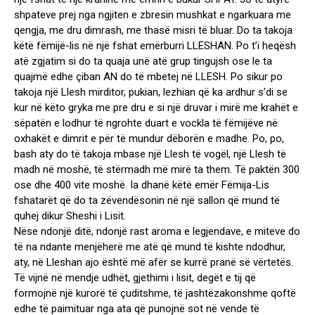
shpateve prej nga ngjiten e zbresin mushkat e ngarkuara me
qengja, me dru dimrash, me thasë misri të bluar. Do ta takoja
këtë fëmijë-lis në një fshat emërburri LLESHAN. Po t’i heqësh
atë zgjatim si do ta quaja unë atë grup tingujsh ose le ta
quajmë edhe çiban AN do të mbetej në LLESH. Po sikur po
takoja një Llesh mirditor, pukian, lezhian që ka ardhur s’di se
kur në këto gryka me pre dru e si një druvar i mirë me krahët e
sëpatën e lodhur të ngrohte duart e vockla të fëmijëve në
oxhakët e dimrit e për të mundur dëborën e madhe. Po, po,
bash aty do të takoja mbase një Llesh të vogël, një Llesh të
madh në moshë, të stërmadh më mirë ta them. Të paktën 300
ose dhe 400 vite moshë. Ia dhanë këtë emër Fëmija-Lis
fshatarët që do ta zëvendësonin në një sallon që mund të
quhej dikur Sheshi i Lisit.
Nëse ndonjë ditë, ndonjë rast aroma e legjendave, e miteve do
të na ndante menjëherë me atë që mund të kishte ndodhur,
aty, në Lleshan ajo është më afër se kurrë pranë së vërtetës.
Të vijnë në mendje udhët, gjethimi i lisit, degët e tij që
formojnë një kurorë të çuditshme, të jashtëzakonshme qoftë
edhe të paimituar nga ata që punojnë sot në vende të