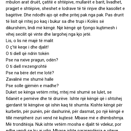
mbulon arat druët, çatitë e shtëpive, mullarët e barit, livadhet,
pragjet e shtëpive, sheshet e lodrave të të rinjve dhe kasollet e
bagëtive. Dhe ndodhi ajo që edhe pritej pak nga pak. Pas drurit
të lisit që rritej po kaq i bukur sa dhe trupi i Kolës së
dikurshëm, lindi më këngë. Një këngë që fjongo kujtimesh i
vihej secilit që vinte dhe largohej nga kjo jetë.
Lis, o lis në majë të malit
O ç’të keqe i dhe djalit!
O ti diell që ndrin tokën
Pse na nxive pragun, odën?
O ti diell rrezengrohtë
Pse na bëre det me lotë?
Zavalinë me shumë halle
Pse solle gjëmën e madhe?
Duket se kënga vetëm rritej, rritej më shumë se lulet, se
fidanët e pemëve dhe të drurëve. Ishte një këngë që i shtohej
gjerdanit të këngëve që ishin kaq të shumta. Kishte këngë për
kurbetin, për punën, për dashurinë, për dasmat, po një këngë e
tillë menjëherë zuri vend në kujtesë. Mbase më e dhimbshmja.
Më tronditësja. Nuk ishte vetëm mosha e djalit të vdekur, por
edhe vendi se ku ai vdiq. Mbase ishte pararendësja e viteve