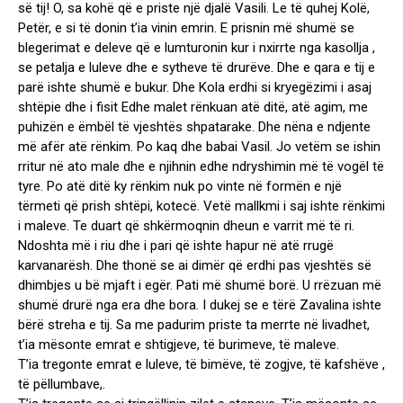
së tij! O, sa kohë që e priste një djalë Vasili. Le të quhej Kolë,
Petër, e si të donin t’ia vinin emrin. E prisnin më shumë se
blegerimat e deleve që e lumturonin kur i nxirrte nga kasollja ,
se petalja e luleve dhe e sytheve të drurëve. Dhe e qara e tij e
parë ishte shumë e bukur. Dhe Kola erdhi si kryegëzimi i asaj
shtëpie dhe i fisit Edhe malet rënkuan atë ditë, atë agim, me
puhizën e ëmbël të vjeshtës shpatarake. Dhe nëna e ndjente
më afër atë rënkim. Po kaq dhe babai Vasil. Jo vetëm se ishin
rritur në ato male dhe e njihnin edhe ndryshimin më të vogël të
tyre. Po atë ditë ky rënkim nuk po vinte në formën e një
tërmeti që prish shtëpi, kotecë. Vetë mallkmi i saj ishte rënkimi
i maleve. Te duart që shkërmoqnin dheun e varrit më të ri.
Ndoshta më i riu dhe i pari që ishte hapur në atë rrugë
karvanarësh. Dhe thonë se ai dimër që erdhi pas vjeshtës së
dhimbjes u bë mjaft i egër. Pati më shumë borë. U rrëzuan më
shumë drurë nga era dhe bora. I dukej se e tërë Zavalina ishte
bërë streha e tij. Sa me padurim priste ta merrte në livadhet,
t’ia mësonte emrat e shtigjeve, të burimeve, të maleve.
T’ia tregonte emrat e luleve, të bimëve, të zogjve, të kafshëve ,
të pëllumbave,.