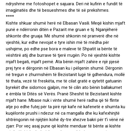
ndryshme me fotoshopet e sajuara. Deri në kufirin e fundit të
imagjinatës dhe të besueshmes dhe të së prekshmes.
****
Kishte shkuar shumë herë në Elbasan Vasili. Meqë kishin mjaft
punë e ndërronin ditën e Pazarit me gruan e tij. Nganjëherë
shkonte dhe gruaja. Më shumë shkonin në pranverë dhe në
vjeshtë, kur edhe nevojat e tyre ishin më të mëdha për
ushqime, po edhe pse bora e maleve të Shpatit ia bënte të
vështirë atij dhe burrave të tjerë rrugën. Po në vjeshtë kishte
mjaft begati, mjaft pemë. Ata bënin mjaft zahire e një pjesë
prej tyre e dërgonin në Elbasan ku i pëlqenin shumë. Dërgonin
në tregun e zhurmshëm të Bezistanit lugë të gdhendura, mollë
të thata, vezë të freskëta, me të cilat gratë e qytetit gatuanin
byrekët dhe sidomos gjalpin, me të cilin ato bënin ballakumet
e ëmbla të Ditës së Verës. Pranë Sheshit të Bezistanit kishte
mjaft hane. Mbase nuk i vinte shumë herë radha që të flinte
atje po edhe futej për ta pirë një kafe në kafenetë e shumta ku
kuqëlonte prushi i ndezur në ca mangalla dhe ku kafexhinjtë
shtrëngonin në njëjtën kohë dy-tre xhezve bakri për t’i vënë në
zjarr. Por veç asaj pune që kishte menduar të bënte ai kishte