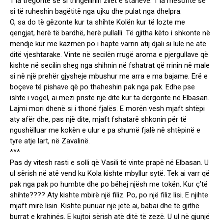
T’ia tregonte se si tringëllinin zilet e staneve. T’ia mësonte se
si të ruheshin bagëtitë nga ujku dhe pulat nga dhelpra.
O, sa do të gëzonte kur ta shihte Kolën kur të lozte me
qengjat, herë të bardhë, herë pullalli. Të gjitha këto i shkonte në
mendje kur me kazmën po i hapte varrin atij djali si lule në atë
ditë vjeshtarake. Vinte në secilën rrugë aroma e pjergullave që
kishte në secilin sheg nga shihnin në fshatrat që rrinin në male
si në një prehër gjysheje mbushur me arra e ma bajame. Erë e
boçeve të pishave që po thaheshin pak nga pak. Edhe pse
ishte i vogël, ai mezi priste një ditë kur ta dërgonte në Elbasan.
Lajmi mori dhenë si i thonë fjalës. E morën vesh mjaft shtëpi
aty afër dhe, pas një dite, mjaft fshatarë shkonin për të
ngushëlluar me kokën e ulur e pa shumë fjalë në shtëpinë e
tyre atje lart, në Zavalinë.
***
Pas dy vitesh rasti e solli që Vasili të vinte prapë në Elbasan. U
ul sërish në atë vend ku Kola kishte mbyllur sytë. Tek ai varr që
pak nga pak po humbte dhe po bëhej njësh me tokën. Kur ç’të
shihte???? Aty kishte mbirë një filiz. Po, po një filiz lisi. E njihte
mjaft mirë lisin. Kishte punuar një jetë ai, babai dhe të gjithë
burrat e krahinës. E kujtoi sërish atë ditë të zezë. U ul në gjunjë