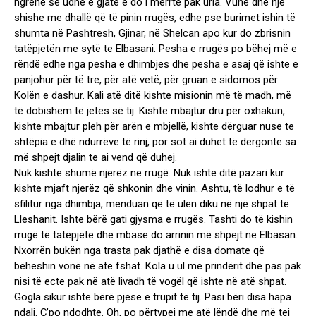
ngrënë se udhë e gjatë e do i merrte pak uria. Vunë dhe një
shishe me dhallë që të pinin rrugës, edhe pse burimet ishin të
shumta në Pashtresh, Gjinar, në Shelcan apo kur do zbrisnin
tatëpjetën me sytë te Elbasani. Pesha e rrugës po bëhej më e
rëndë edhe nga pesha e dhimbjes dhe pesha e asaj që ishte e
panjohur për të tre, për atë vetë, për gruan e sidomos për
Kolën e dashur. Kali atë ditë kishte misionin më të madh, më
të dobishëm të jetës së tij. Kishte mbajtur dru për oxhakun,
kishte mbajtur pleh për arën e mbjellë, kishte dërguar nuse te
shtëpia e dhë ndurrëve të rinj, por sot ai duhet të dërgonte sa
më shpejt djalin te ai vend që duhej.
Nuk kishte shumë njerëz në rrugë. Nuk ishte ditë pazari kur
kishte mjaft njerëz që shkonin dhe vinin. Ashtu, të lodhur e të
sfilitur nga dhimbja, menduan që të ulen diku në një shpat të
Lleshanit. Ishte bërë gati gjysma e rrugës. Tashti do të kishin
rrugë të tatëpjetë dhe mbase do arrinin më shpejt në Elbasan.
Nxorrën bukën nga trasta pak djathë e disa domate që
bëheshin vonë në atë fshat. Kola u ul me prindërit dhe pas pak
nisi të ecte pak në atë livadh të vogël që ishte në atë shpat.
Gogla sikur ishte bërë pjesë e trupit të tij. Pasi bëri disa hapa
ndali. Ç’po ndodhte. Oh, po përtypej me atë lëndë dhe më tej