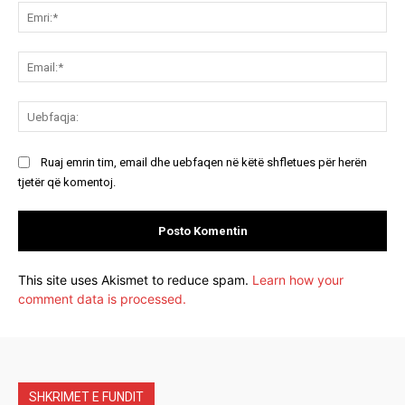
Emr
Ema
Ue
Ruaj emrin tim, email dhe uebfaqen në këtë shfletues për herën
tjetër që komentoj.
This site uses Akismet to reduce spam.
Learn how your
comment data is processed.
SHKRIMET E FUNDIT