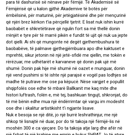
para të dashurisë së nënave për fëmijë. Të Akademisë së
Fëmijërisë që u kalon gjithë Akademive të botës për
ëmbëlsinë, për maturinë, për jetëgjatësinë dhe për mençurinë
që njëri brez kërkon t’ia përcjellë tjetrit. E lisat nuk ishin kurrë
baobabët e shkretëtirave që ngulin fort sa më thellë donin
rrënjët e tyre për të marrë pikën e fundit të ujit që nuk ua jepte
dot qielli. Ai shi që mungonte në degët gjethembushura të
baobabëve, të palmave gjethegjëmbuara apo dhe kaktuset e
mprehtë, sikur jetonin në një jetë-sfidë me qiellin, me tokën e
rërëzuar, me udhëtarët e karvaneve që donin pak ujë më
shumë. Donin pak hije më shumë në oazet e munguar, donin
një vend pushimi si të ishte një parajsë e vogël pas lodhjes së
madhe të putrave me ose pa këpucë. Nëse vargjet e popullit
shqipfolës ose edhe të mbarë Ballkanit me kaq mite dhe
histori luftrash, folën e, më tej, bashkuan tingujt, shkronjat, do
të më bënin edhe mua një ëndërrimtar që vargu im modesht
ose dhe i skalitur artistikisht t’i ngjante lisave.
Nuk e besoja se një ditë, jo një burrë leshrathinjur, me një
shkop të lisnajtë në duar, por do të takoja një fëmijë-lis në
moshën 300 e ca vjeçare. Do ta takoja atje larg dhe afër në
një fshat të një krahine me emrin e bukur SHPAT. Jo të atyre