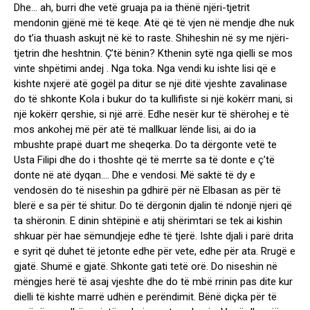
Dhe… ah, burri dhe vetë gruaja pa ia thënë njëri-tjetrit
mendonin gjënë më të keqe. Atë që të vjen në mendje dhe nuk
do t’ia thuash askujt në kë to raste. Shiheshin në sy me njëri-
tjetrin dhe heshtnin. Ç’të bënin? Kthenin sytë nga qielli se mos
vinte shpëtimi andej . Nga toka. Nga vendi ku ishte lisi që e
kishte nxjerë atë gogël pa ditur se një ditë vjeshte zavalinase
do të shkonte Kola i bukur do ta kullifiste si një kokërr mani, si
një kokërr qershie, si një arrë. Edhe nesër kur të shërohej e të
mos ankohej më për atë të mallkuar lënde lisi, ai do ia
mbushte prapë duart me sheqerka. Do ta dërgonte vetë te
Usta Filipi dhe do i thoshte që të merrte sa të donte e ç’të
donte në atë dyqan…. Dhe e vendosi. Më saktë të dy e
vendosën do të niseshin pa gdhirë për në Elbasan as për të
blerë e sa për të shitur. Do të dërgonin djalin të ndonjë njeri që
ta shëronin. E dinin shtëpinë e atij shërimtari se tek ai kishin
shkuar për hae sëmundjeje edhe të tjerë. Ishte djali i parë drita
e syrit që duhet të jetonte edhe për vete, edhe për ata. Rrugë e
gjatë. Shumë e gjatë. Shkonte gati tetë orë. Do niseshin në
mëngjes herë të asaj vjeshte dhe do të mbë rrinin pas dite kur
dielli të kishte marrë udhën e perëndimit. Bënë diçka për të