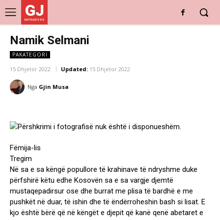
GJ
DRITARE E RE
Namik Selmani
PAKATEGORI
15 Dhjetor 2022
Updated:
15 Dhjetor 2022
Nga
Gjin Musa
Fëmija-lis
Tregim
Në sa e sa këngë popullore të krahinave të ndryshme duke
përfshirë këtu edhe Kosovën sa e sa vargje djemtë
mustaqepadirsur ose dhe burrat me plisa të bardhë e me
pushkët në duar, të ishin dhe të ëndërroheshin bash si lisat. E
kjo është bërë që në këngët e djepit që kanë qenë abetaret e