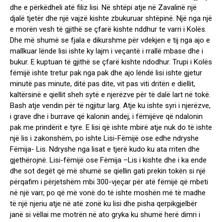
dhe e përkëdheli atë filiz lisi. Në shtëpi atje në Zavalinë një
djalë tjetër dhe një vajzë kishte zbukuruar shtëpinë. Një nga një
e morën vesh të gjithë se çfarë kishte nddhur te varri i Kolës.
Dhe më shumë se fjala e dikurshme për vdekjen e tij nga ajo e
mallkuar lënde lisi ishte ky lajm i veçantë i rrallë mbase dhe i
bukur. E kuptuan të gjithë se çfarë kishte ndodhur. Trupi i Kolës
fëmijë ishte tretur pak nga pak dhe ajo lëndë lisi ishte gjetur
minutë pas minute, ditë pas dite, vit pas viti dritën e diellit,
kaltërsinë e qiellit sheh sytë e njerëzve për të dalë lart në tokë.
Bash atje vendin për të ngjitur larg. Atje ku ishte syri i njerëzve,
i grave dhe i burrave që kalonin andej, i fëmijëve që ndalonin
pak me prindërit e tyre. E lisi që ishte mbirë atje nuk do të ishte
një lis i zakonshëm, po ishte Lisi-Fëmijë ose edhe ndryshe
Fëmija- Lis. Ndryshe nga lisat e tjerë kudo ku ata rriten dhe
gjethërojnë. Lisi-fëmijë ose Fëmija –Lis i kishte dhe i ka ende
dhe sot degët që më shumë se qiellin gati prekin tokën si një
përqafim i përjetshëm mbi 300-vjeçar për atë fëmijë që mbeti
në një varr, po që më vonë do të ishte moshën më të madhe
të një njeriu atje në atë zonë ku lisi dhe pisha qerpikgjelbër
janë si vëllai me motrën në ato gryka ku shumë herë dimri i