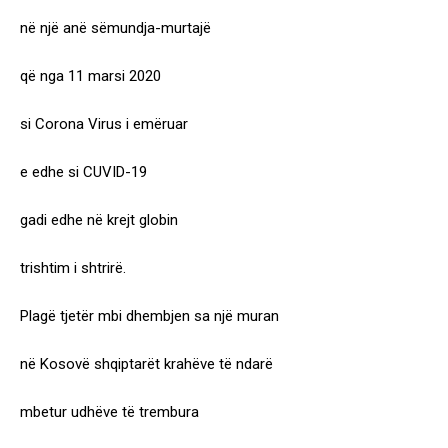
në një anë sëmundja-murtajë
që nga 11 marsi 2020
si Corona Virus i emëruar
e edhe si CUVID-19
gadi edhe në krejt globin
trishtim i shtrirë.
Plagë tjetër mbi dhembjen sa një muran
në Kosovë shqiptarët krahëve të ndarë
mbetur udhëve të trembura