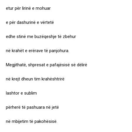
etur për lirinë e mohuar
e për dashurinë e vërtetë
edhe stinë me buzëqeshje të zbehur
në krahët e erërave të panjohura.
Megjithatë, shpresat e pafajësisë së dëlirë
në krejt dheun tim krahështrirë
lashtor e sublim
përherë të pashuara në jetë
në mbijetim të pakohësisë.