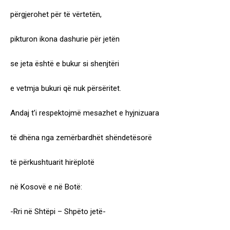
përgjerohet për të vërtetën,
pikturon ikona dashurie për jetën
se jeta është e bukur si shenjtëri
e vetmja bukuri që nuk përsëritet.
Andaj t’i respektojmë mesazhet e hyjnizuara
të dhëna nga zemërbardhët shëndetësorë
të përkushtuarit hirëplotë
në Kosovë e në Botë:
-Rri në Shtëpi – Shpëto jetë-