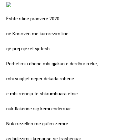
Është stinë pranvere 2020
në Kosovën me kurorëzim lirie
që prej njëzet vjetësh.
Përbetimi i dhënë mbi gjakun e derdhur rrëke,
mbi vuajtjet nëpër dekada robërie
e mbi rrënoja të shkrumbuara etnie
nuk flakërinë siç kemi ëndërruar.
Nuk rrëzëllon me gufim zemre
as bulëzimi i krenarisë së trashëguar