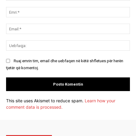
Koment:
Emr
Ema
Ue
Ruaj emrin tim, email dhe uebfaqen në këtë shfletues për herën
tjetër që komentoj.
This site uses Akismet to reduce spam.
Learn how your
comment data is processed.