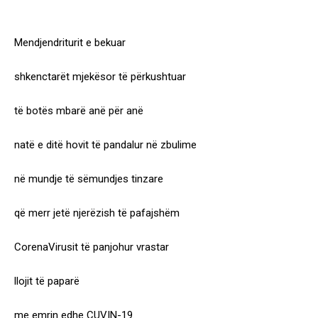
Mendjendriturit e bekuar
shkenctarët mjekësor të përkushtuar
të botës mbarë anë për anë
natë e ditë hovit të pandalur në zbulime
në mundje të sëmundjes tinzare
që merr jetë njerëzish të pafajshëm
CorenaVirusit të panjohur vrastar
llojit të paparë
me emrin edhe CUVIN-19.