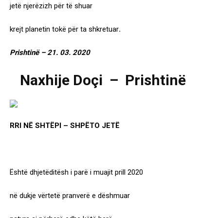
jetë njerëzizh për të shuar
krejt planetin tokë për ta shkretuar
.
Prishtinë – 21. 03. 2020
Naxhije Doçi – Prishtinë
RRI NË SHTËPI – SHPËTO JETË
Është dhjetëditësh i parë i muajit prill 2020
në dukje vërtetë pranverë e dëshmuar