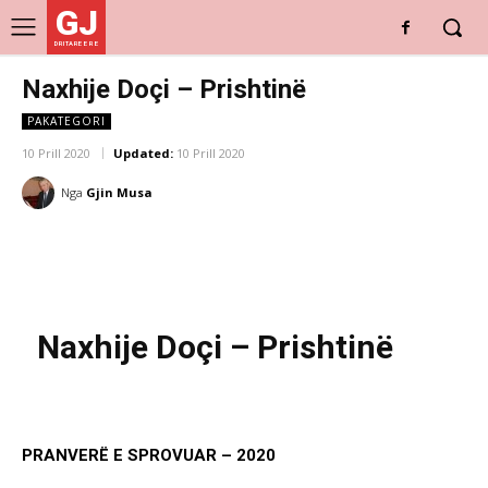
GJ
DRITARE E RE
Naxhije Doçi – Prishtinë
PAKATEGORI
10 Prill 2020
Updated:
10 Prill 2020
Nga
Gjin Musa
Naxhije Doçi – Prishtinë
PRANVERË E SPROVUAR – 2020