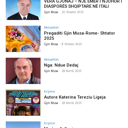
VERA GJONAJ – NJË EMËR I NJOHUR I
DIASPORËS SHQIPTARE NË ITALI
Gjin Musa
-
20 Shtator 2025
Aktualitet
Pregaditi Gjin Musa-Rome- Shtator
2025
Gjin Musa
-
8 Shtator 2025
Aktualitet
Nga: Ndue Dedaj
Gjin Musa
-
28 Korrik 2025
Krijime
Autore Katerina Tereziu Ligeja
Gjin Musa
-
28 Korrik 2025
Krijime