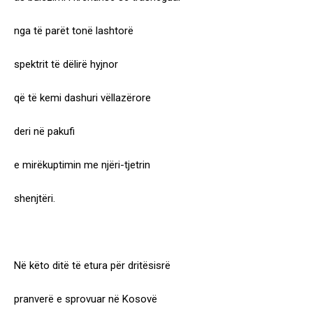
nga të parët tonë lashtorë
spektrit të dëlirë hyjnor
që të kemi dashuri vëllazërore
deri në pakufi
e mirëkuptimin me njëri-tjetrin
shenjtëri.
Në këto ditë të etura për dritësisrë
pranverë e sprovuar në Kosovë