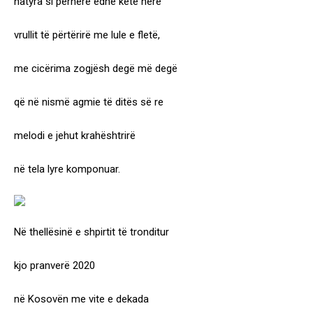
natyra si përherë edhe këtë herë
vrullit të përtërirë me lule e fletë,
me cicërima zogjësh degë më degë
që në nismë agmie të ditës së re
melodi e jehut krahështrirë
në tela lyre komponuar.
Në thellësinë e shpirtit të tronditur
kjo pranverë 2020
në Kosovën me vite e dekada