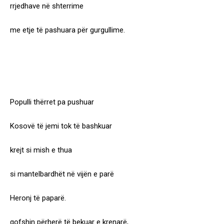
rrjedhave në shterrime
me etje të pashuara për gurgullime.
Populli thërret pa pushuar
Kosovë të jemi tok të bashkuar
krejt si mish e thua
si mantelbardhët në vijën e parë
Heronj të paparë.
qofshin përherë të bekuar e krenarë,