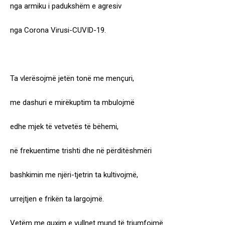
nga armiku i padukshëm e agresiv
nga Corona Virusi-CUVID-19.
Ta vlerësojmë jetën tonë me mençuri,
me dashuri e mirëkuptim ta mbulojmë
edhe mjek të vetvetës të bëhemi,
në frekuentime trishti dhe në përditëshmëri
bashkimin me njëri-tjetrin ta kultivojmë,
urrejtjen e frikën ta largojmë.
Vetëm me guxim e vullnet mund të triumfojmë