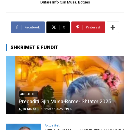
Dritare.Info Gjin Musa, Botues
Facebook
X
Pinterest
SHKRIMET E FUNDIT
AKTUALITET
Pregaditi Gjin Musa-Rome- Shtator 2025
Gjin Musa
-
8 Shtator 2025
0
G
Aktualitet