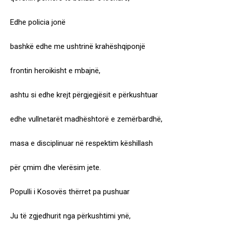
Edhe policia jonë
bashkë edhe me ushtrinë krahëshqiponjë
frontin heroikisht e mbajnë,
ashtu si edhe krejt përgjegjësit e përkushtuar
edhe vullnetarët madhështorë e zemërbardhë,
masa e disciplinuar në respektim këshillash
për çmim dhe vlerësim jete.
Populli i Kosovës thërret pa pushuar
Ju të zgjedhurit nga përkushtimi ynë,