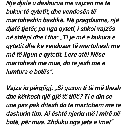
Një djalë u dashurua me vajzën më të
bukur të qytetit, dhe vendosën të
martoheshin bashkë. Në pragdasme, një
djalë tjetër, po nga qyteti, i shkoi vajzës
në shtëpi dhe i tha: „Ti je më e bukura e
qytetit dhe ke vendosur të martohesh me
më të ligun e qytetit. Lere atë! Nëse
martohesh me mua, do të jesh më e
lumtura e botës“.
Vajza iu përgjigj: „Si guxon ti të më thash
dhe kërkosh një gjë të tillë? Ti e din se
unë pas pak ditësh do të martohem me të
dashurin tim. Ai është njeriu më i mirë në
botë, për mua. Zhduku nga jeta e ime!“