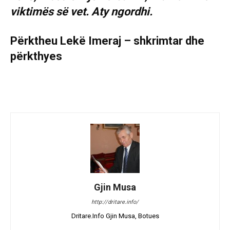
viktimës së vet. Aty ngordhi.
Përktheu Lekë Imeraj – shkrimtar dhe
përkthyes
Gjin Musa
http://dritare.info/
Dritare.Info Gjin Musa, Botues