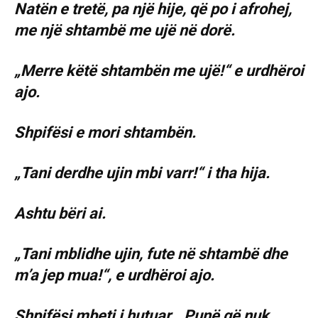
Natën e tretë, pa një hije, që po i afrohej,
me një shtambë me ujë në dorë.
„Merre këtë shtambën me ujë!“ e urdhëroi
ajo.
Shpifësi e mori shtambën.
„Tani derdhe ujin mbi varr!“ i tha hija.
Ashtu bëri ai.
„Tani mblidhe ujin, fute në shtambë dhe
m’a jep mua!“, e urdhëroi ajo.
Shpifësi mbeti i hutuar. „Punë që nuk