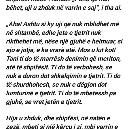
bëhet, uji u zhduk në varrin e saj“, i tha ai.
„Aha! Ashtu si ky uji që nuk mblidhet më
në shtambë, edhe jeta e tjetrit nuk
rikthehet më, nëse një gjuhë e helmuar, si
ajo e jotja, e ka vrarë atë. Mos u lut kot!
Tani ti do të marrësh denimin që meriton,
atë të shpifësit. Ti do të verbohesh, se
nuk e duron dot shkelqimin e tjetrit. Ti do
të shurdhohesh, se nuk e dëgjon dot
lumturinë e tjetrit. Ti do të mbetessh pa
gjuhë, se vret jetën e tjetrit.
Hija u zhduk, dhe shipfësi, në natën e
zezë, mbeti si një kërcu i zi, mbi varrin e