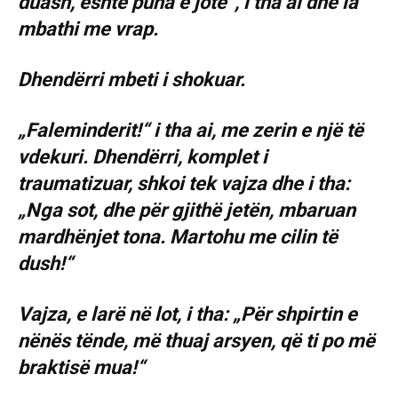
duash, është puna e jote“, i tha ai dhe ia
mbathi me vrap.
Dhendërri mbeti i shokuar.
„Faleminderit!“ i tha ai, me zerin e një të
vdekuri. Dhendërri, komplet i
traumatizuar, shkoi tek vajza dhe i tha:
„Nga sot, dhe për gjithë jetën, mbaruan
mardhënjet tona. Martohu me cilin të
dush!“
Vajza, e larë në lot, i tha: „Për shpirtin e
nënës tënde, më thuaj arsyen, që ti po më
braktisë mua!“