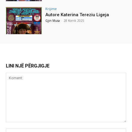
Krijime
Autore Katerina Tereziu Ligeja
Gjin Musa
-
28 Korrik 2025
LINI NJË PËRGJIGJE
Koment:
Emr