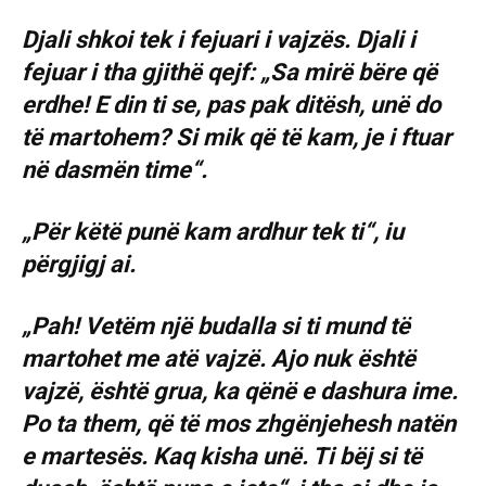
Djali shkoi tek i fejuari i vajzës. Djali i
fejuar i tha gjithë qejf: „Sa mirë bëre që
erdhe! E din ti se, pas pak ditësh, unë do
të martohem? Si mik që të kam, je i ftuar
në dasmën time“.
„Për këtë punë kam ardhur tek ti“, iu
përgjigj ai.
„Pah! Vetëm një budalla si ti mund të
martohet me atë vajzë. Ajo nuk është
vajzë, është grua, ka qënë e dashura ime.
Po ta them, që të mos zhgënjehesh natën
e martesës. Kaq kisha unë. Ti bëj si të