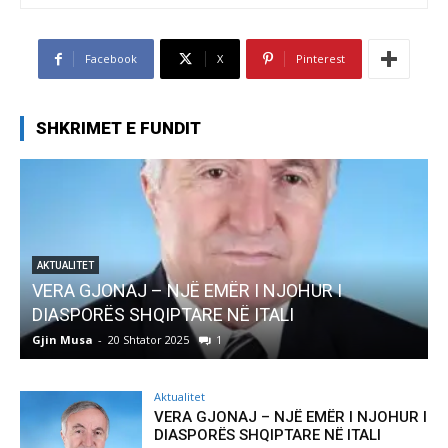
Facebook
X
Pinterest
SHKRIMET E FUNDIT
AKTUALITET
Pregaditi Gjin Musa-Rome- Shtator 2025
Gjin Musa
-
8 Shtator 2025
0
Aktualitet
VERA GJONAJ – NJË EMËR I NJOHUR I
DIASPORËS SHQIPTARE NË ITALI