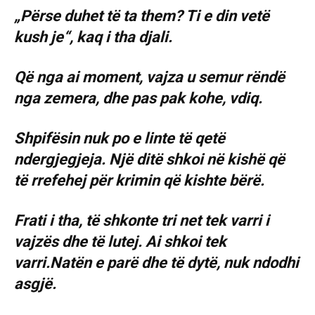
„Përse duhet të ta them? Ti e din vetë
kush je“, kaq i tha djali.
Që nga ai moment, vajza u semur rëndë
nga zemera, dhe pas pak kohe, vdiq.
Shpifësin nuk po e linte të qetë
ndergjegjeja. Një ditë shkoi në kishë që
të rrefehej për krimin që kishte bërë.
Frati i tha, të shkonte tri net tek varri i
vajzës dhe të lutej. Ai shkoi tek
varri.Natën e parë dhe të dytë, nuk ndodhi
asgjë.