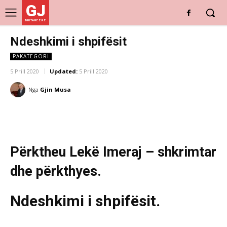
GJ
DRITARE E RE
Ndeshkimi i shpifësit
PAKATEGORI
5 Prill 2020
Updated:
5 Prill 2020
Nga
Gjin Musa
Përktheu Lekë Imeraj – shkrimtar
dhe përkthyes.
Ndeshkimi i shpifësit.