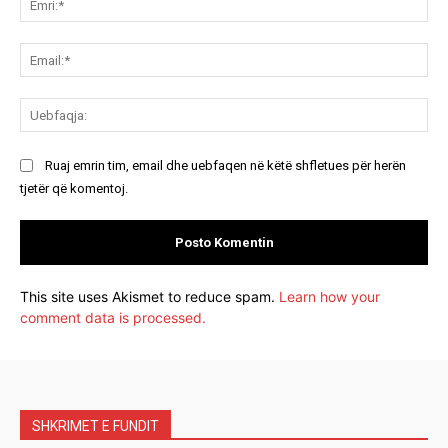
Ema
Ue
Ruaj emrin tim, email dhe uebfaqen në këtë shfletues për herën
tjetër që komentoj.
This site uses Akismet to reduce spam.
Learn how your
comment data is processed.
SHKRIMET E FUNDIT