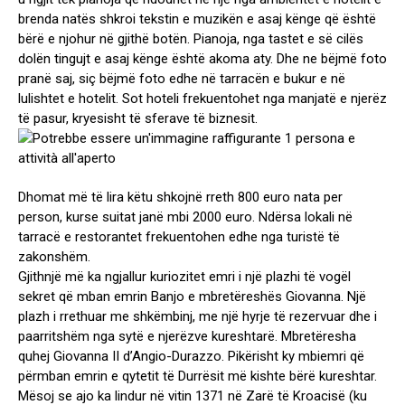
brenda natës shkroi tekstin e muzikën e asaj kënge që është
bërë e njohur në gjithë botën. Pianoja, nga tastet e së cilës
dolën tingujt e asaj kënge është akoma aty. Dhe ne bëjmë foto
pranë saj, siç bëjmë foto edhe në tarracën e bukur e në
lulishtet e hotelit. Sot hoteli frekuentohet nga manjatë e njerëz
të pasur, kryesisht të sferave të biznesit.
Dhomat më të lira këtu shkojnë rreth 800 euro nata per
person, kurse suitat janë mbi 2000 euro. Ndërsa lokali në
tarracë e restorantet frekuentohen edhe nga turistë të
zakonshëm.
Gjithnjë më ka ngjallur kuriozitet emri i një plazhi të vogël
sekret që mban emrin Banjo e mbretëreshës Giovanna. Një
plazh i rrethuar me shkëmbinj, me një hyrje të rezervuar dhe i
paarritshëm nga sytë e njerëzve kureshtarë. Mbretëresha
quhej Giovanna II d’Angio-Durazzo. Pikërisht ky mbiemri që
përmban emrin e qytetit të Durrësit më kishte bërë kureshtar.
Mësoj se ajo ka lindur në vitin 1371 në Zarë të Kroacisë (ku