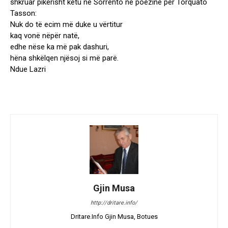
shkruar pikërisht këtu në Sorrento në poezinë për Torquato
Tasson:
Nuk do të ecim më duke u vërtitur
kaq vonë nëpër natë,
edhe nëse ka më pak dashuri,
hëna shkëlqen njësoj si më parë.
Ndue Lazri
Gjin Musa
http://dritare.info/
Dritare.Info Gjin Musa, Botues