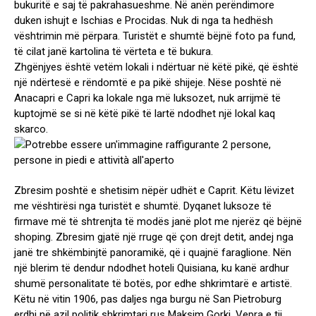
bukuritë e saj të pakrahasueshme. Në anën perëndimore
duken ishujt e Ischias e Procidas. Nuk di nga ta hedhësh
vështrimin më përpara. Turistët e shumtë bëjnë foto pa fund,
të cilat janë kartolina të vërteta e të bukura.
Zhgënjyes është vetëm lokali i ndërtuar në këtë pikë, që është
një ndërtesë e rëndomtë e pa pikë shijeje. Nëse poshtë në
Anacapri e Capri ka lokale nga më luksozet, nuk arrijmë të
kuptojmë se si në këtë pikë të lartë ndodhet një lokal kaq
skarco.
Zbresim poshtë e shetisim nëpër udhët e Caprit. Këtu lëvizet
me vështirësi nga turistët e shumtë. Dyqanet luksoze të
firmave më të shtrenjta të modës janë plot me njerëz që bëjnë
shoping. Zbresim gjatë një rruge që çon drejt detit, andej nga
janë tre shkëmbinjtë panoramikë, që i quajnë faraglione. Nën
një blerim të dendur ndodhet hoteli Quisiana, ku kanë ardhur
shumë personalitate të botës, por edhe shkrimtarë e artistë.
Këtu në vitin 1906, pas daljes nga burgu në San Pietroburg
erdhi në azil politik shkrimtari rus Maksim Gorki. Vepra e tij