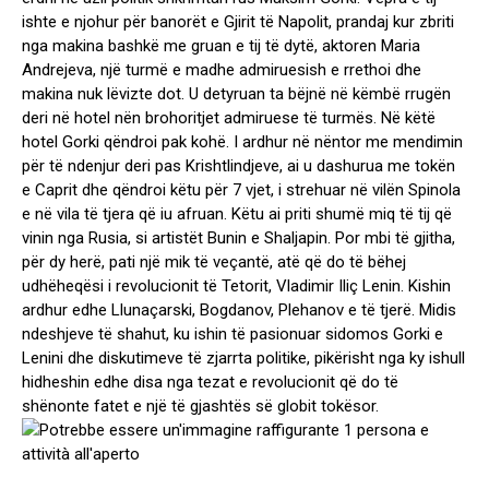
ishte e njohur për banorët e Gjirit të Napolit, prandaj kur zbriti
nga makina bashkë me gruan e tij të dytë, aktoren Maria
Andrejeva, një turmë e madhe admiruesish e rrethoi dhe
makina nuk lëvizte dot. U detyruan ta bëjnë në këmbë rrugën
deri në hotel nën brohoritjet admiruese të turmës. Në këtë
hotel Gorki qëndroi pak kohë. I ardhur në nëntor me mendimin
për të ndenjur deri pas Krishtlindjeve, ai u dashurua me tokën
e Caprit dhe qëndroi këtu për 7 vjet, i strehuar në vilën Spinola
e në vila të tjera që iu afruan. Këtu ai priti shumë miq të tij që
vinin nga Rusia, si artistët Bunin e Shaljapin. Por mbi të gjitha,
për dy herë, pati një mik të veçantë, atë që do të bëhej
udhëheqësi i revolucionit të Tetorit, Vladimir Iliç Lenin. Kishin
ardhur edhe Llunaçarski, Bogdanov, Plehanov e të tjerë. Midis
ndeshjeve të shahut, ku ishin të pasionuar sidomos Gorki e
Lenini dhe diskutimeve të zjarrta politike, pikërisht nga ky ishull
hidheshin edhe disa nga tezat e revolucionit që do të
shënonte fatet e një të gjashtës së globit tokësor.