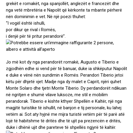
grekët e romakët, nga spanjollët, anglezët e francezët dhe
nga vetë mbretëria e Napolit që kërkonte ta mbante përherë
nën dominimin e vet. Në një poezi thuhet:
“I vogël është ishulli,
por dikur qe rival i Romës,
i denjë për të pritur perandorë”.
Jo më kot dy nga perandorët romakë, Augusto e Tiberio e
zgjodhën edhe si vend për të banuar, duke ia shkëputur Napolit
e duke e vënë nën sundimin e Romës. Perandori Tiberio jetoi
këtu për dhjetë vjet. Madje nga dy malet e Caprit, njëri quhet
Monte Solaro dhe tjetri Monte Tiberio. Dy perdandorët ndikuan
në ngritjen e shumë vilave luksoze, me stil e mobilim
perandorak. Tiberio e kishte kthyer Shpellën e Kaltër, një nga
magjitë turistike të ishullit, në banjon e tij personale, ku lahej
vetëm ai. Sot aty hyjnë me mijra turistë vetëm për të parë atë
lojë të habitshme të dritës dhe të ujit pa prezencën e dritës,
duke i dhënë ujit dhe pareteve të shpellës ngjyrë të kaltër.