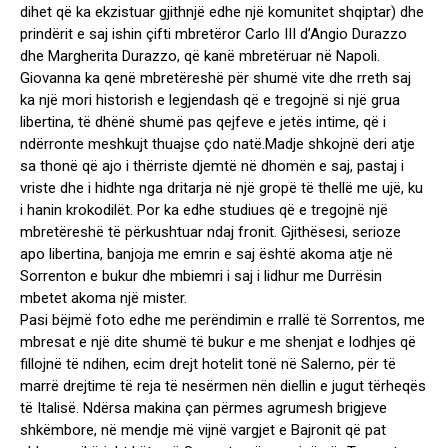
dihet që ka ekzistuar gjithnjë edhe një komunitet shqiptar) dhe
prindërit e saj ishin çifti mbretëror Carlo III d’Angio Durazzo
dhe Margherita Durazzo, që kanë mbretëruar në Napoli.
Giovanna ka qenë mbretëreshë për shumë vite dhe rreth saj
ka një mori historish e legjendash që e tregojnë si një grua
libertina, të dhënë shumë pas qejfeve e jetës intime, që i
ndërronte meshkujt thuajse çdo natë.Madje shkojnë deri atje
sa thonë që ajo i thërriste djemtë në dhomën e saj, pastaj i
vriste dhe i hidhte nga dritarja në një gropë të thellë me ujë, ku
i hanin krokodilët. Por ka edhe studiues që e tregojnë një
mbretëreshë të përkushtuar ndaj fronit. Gjithësesi, serioze
apo libertina, banjoja me emrin e saj është akoma atje në
Sorrenton e bukur dhe mbiemri i saj i lidhur me Durrësin
mbetet akoma një mister.
Pasi bëjmë foto edhe me perëndimin e rrallë të Sorrentos, me
mbresat e një dite shumë të bukur e me shenjat e lodhjes që
fillojnë të ndihen, ecim drejt hotelit tonë në Salerno, për të
marrë drejtime të reja të nesërmen nën diellin e jugut tërheqës
të Italisë. Ndërsa makina çan përmes agrumesh brigjeve
shkëmbore, në mendje më vijnë vargjet e Bajronit që pat