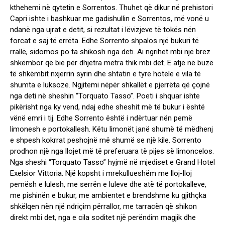
kthehemi në qytetin e Sorrentos. Thuhet që dikur në prehistori
Capri ishte i bashkuar me gadishullin e Sorrentos, më vonë u
ndanë nga ujrat e detit, si rezultat i lëvizjeve të tokës nën
forcat e saj të errëta. Edhe Sorrento shpalos një bukuri të
rrallë, sidomos po ta shikosh nga deti. Ai ngrihet mbi një brez
shkëmbor që bie për dhjetra metra thik mbi det. E atje në buzë
të shkëmbit nxjerrin syrin dhe shtatin e tyre hotele e vila të
shumta e luksoze. Ngjitemi nëpër shkallët e pjerrëta që çojnë
nga deti në sheshin “Torquato Tasso”. Poeti i shquar ishte
pikërisht nga ky vend, ndaj edhe sheshit më të bukur i është
vënë emri i tij. Edhe Sorrento është i ndërtuar nën pemë
limonesh e portokallesh. Këtu limonët janë shumë të mëdhenj
e shpesh kokrrat peshojnë më shumë se një kile. Sorrento
prodhon një nga llojet më të preferuara të pijes së limoncelos.
Nga sheshi “Torquato Tasso” hyjmë në mjediset e Grand Hotel
Exelsior Vittoria. Një kopsht i mrekullueshëm me lloj-lloj
pemësh e lulesh, me serrën e luleve dhe atë të portokalleve,
me pishinën e bukur, me ambientet e brendshme ku gjithçka
shkëlqen nën një ndriçim përrallor, me tarracën që shikon
direkt mbi det, nga e cila soditet një perëndim magjik dhe