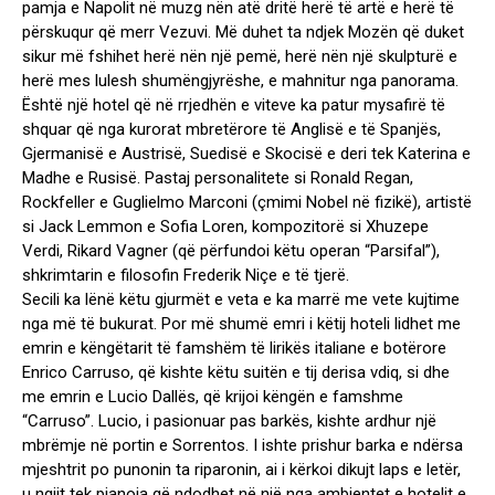
pamja e Napolit në muzg nën atë dritë herë të artë e herë të
përskuqur që merr Vezuvi. Më duhet ta ndjek Mozën që duket
sikur më fshihet herë nën një pemë, herë nën një skulpturë e
herë mes lulesh shumëngjyrëshe, e mahnitur nga panorama.
Është një hotel që në rrjedhën e viteve ka patur mysafirë të
shquar që nga kurorat mbretërore të Anglisë e të Spanjës,
Gjermanisë e Austrisë, Suedisë e Skocisë e deri tek Katerina e
Madhe e Rusisë. Pastaj personalitete si Ronald Regan,
Rockfeller e Guglielmo Marconi (çmimi Nobel në fizikë), artistë
si Jack Lemmon e Sofia Loren, kompozitorë si Xhuzepe
Verdi, Rikard Vagner (që përfundoi këtu operan “Parsifal”),
shkrimtarin e filosofin Frederik Niçe e të tjerë.
Secili ka lënë këtu gjurmët e veta e ka marrë me vete kujtime
nga më të bukurat. Por më shumë emri i këtij hoteli lidhet me
emrin e këngëtarit të famshëm të lirikës italiane e botërore
Enrico Carruso, që kishte këtu suitën e tij derisa vdiq, si dhe
me emrin e Lucio Dallës, që krijoi këngën e famshme
“Carruso”. Lucio, i pasionuar pas barkës, kishte ardhur një
mbrëmje në portin e Sorrentos. I ishte prishur barka e ndërsa
mjeshtrit po punonin ta riparonin, ai i kërkoi dikujt laps e letër,
u ngjit tek pianoja që ndodhet në një nga ambientet e hotelit e