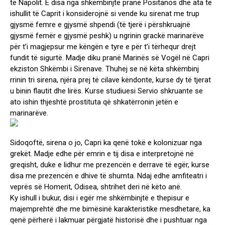
të Napolit. E disa nga shkëmbinjtë pranë Positanos dhe ata të
ishullit të Caprit i konsiderojnë si vende ku sirenat me trup
gjysmë femre e gjysmë shpendi (të tjerë i përshkruajnë
gjysmë femër e gjysmë peshk) u ngrinin grackë marinarëve
për t’i magjepsur me këngën e tyre e për t’i tërhequr drejt
fundit të sigurtë. Madje diku pranë Marinës së Vogël në Capri
ekziston Shkëmbi i Sirenave. Thuhej se në këta shkëmbinj
rrinin tri sirena, njëra prej të cilave këndonte, kurse dy të tjerat
u binin flautit dhe lirës. Kurse studiuesi Servio shkruante se
ato ishin thjeshtë prostituta që shkatërronin jetën e
marinarëve.
Sidoqoftë, sirena o jo, Capri ka qenë tokë e kolonizuar nga
grekët. Madje edhe për emrin e tij disa e interpretojnë në
greqisht, duke e lidhur me prezencën e derrave të egër, kurse
disa me prezencën e dhive të shumta. Ndaj edhe amfiteatri i
veprës së Homerit, Odisea, shtrihet deri në këto anë.
Ky ishull i bukur, disi i egër me shkëmbinjtë e thepisur e
majemprehtë dhe me bimësinë karakteristike mesdhetare, ka
qenë përherë i lakmuar përgjatë historisë dhe i pushtuar nga