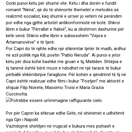
Gorki punoi këtu për shumë vite. Këtu i dha dorën e fundit
romanit “Nëna”, që do të shënonte themelet e metodës së
realizmit socialist, kaq shumë e urryer jo vetëm në perëndim
por edhe nga gjithë artistët antikonformistë në botë. Shkroi
librin e bukur “Përrallat e Italisë”, ku ai dëshmon dashurinë për
këtë vend. Shkroi edhe librin e suksesshëm “Vepra e
Artamanovëve” e të tjerë.
Por Capri do të njihte edhe një shkrimtar tjetër të madh, ardhur
në azil politik nga Kili, poetin “Pablo Neruda”. Ai punoi e jetoi
këtu për disa kohë bashkë me gruan e tij, Matilden. Shtëpia e
tij tanimë është bërë muze e ndodhet në një taracë të bukur
përballë shkëmbinjve faraglione. Për kohën e qëndrimit të tij në
Capri është realizuar edhe filmi i bukur “Postjeri” me aktorët e
shquar Filip Noirete, Massimo Troisi e Maria Grazia
Cuccinotta.
Por për Caprin ka shkruar edhe Gëte, në shënimet e udhëtimit
nga Gjiri i Napolit.
Vazhdojmë shetitjen në rrugicat e bukura mes pishash e