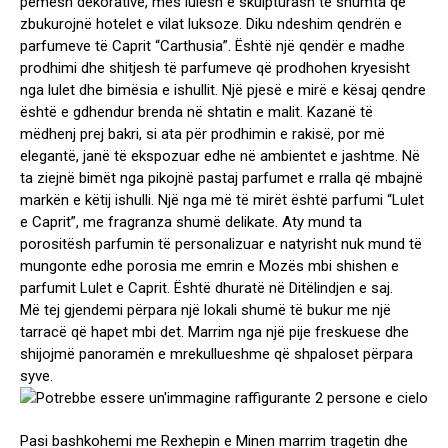
pemësh dekorative, mes lulesh e skulpturash të shumta që
zbukurojnë hotelet e vilat luksoze. Diku ndeshim qendrën e
parfumeve të Caprit “Carthusia”. Është një qendër e madhe
prodhimi dhe shitjesh të parfumeve që prodhohen kryesisht
nga lulet dhe bimësia e ishullit. Një pjesë e mirë e kësaj qendre
është e gdhendur brenda në shtatin e malit. Kazanë të
mëdhenj prej bakri, si ata për prodhimin e rakisë, por më
elegantë, janë të ekspozuar edhe në ambientet e jashtme. Në
ta ziejnë bimët nga pikojnë pastaj parfumet e rralla që mbajnë
markën e këtij ishulli. Një nga më të mirët është parfumi “Lulet
e Caprit”, me fragranza shumë delikate. Aty mund ta
porositësh parfumin të personalizuar e natyrisht nuk mund të
mungonte edhe porosia me emrin e Mozës mbi shishen e
parfumit Lulet e Caprit. Është dhuratë në Ditëlindjen e saj.
Më tej gjendemi përpara një lokali shumë të bukur me një
tarracë që hapet mbi det. Marrim nga një pije freskuese dhe
shijojmë panoramën e mrekullueshme që shpaloset përpara
syve.
Pasi bashkohemi me Rexhepin e Minen marrim tragetin dhe