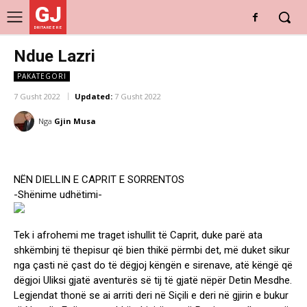
GJ
DRITARE E RE
Ndue Lazri
PAKATEGORI
7 Gusht 2022
Updated:
7 Gusht 2022
Nga
Gjin Musa
NËN DIELLIN E CAPRIT E SORRENTOS
-Shënime udhëtimi-
Tek i afrohemi me traget ishullit të Caprit, duke parë ata
shkëmbinj të thepisur që bien thikë përmbi det, më duket sikur
nga çasti në çast do të dëgjoj këngën e sirenave, atë këngë që
dëgjoi Uliksi gjatë aventurës së tij të gjatë nëpër Detin Mesdhe.
Legjendat thonë se ai arriti deri në Siçili e deri në gjirin e bukur