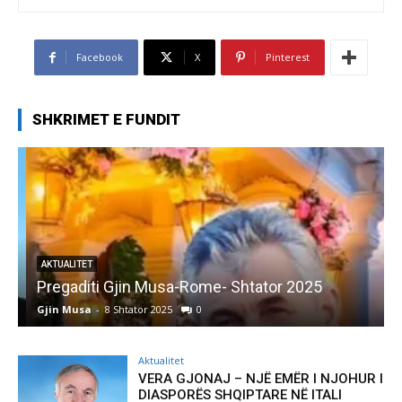
Facebook
X
Pinterest
SHKRIMET E FUNDIT
AKTUALITET
Pregaditi Gjin Musa-Rome- Shtator 2025
Gjin Musa
-
8 Shtator 2025
0
G
Aktualitet
VERA GJONAJ – NJË EMËR I NJOHUR I
DIASPORËS SHQIPTARE NË ITALI