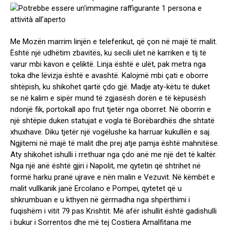
Me Mozën marrim linjën e teleferikut, që çon në majë të malit.
Është një udhëtim zbavitës, ku secili ulet në karriken e tij të
varur mbi kavon e çeliktë. Linja është e ulët, pak metra nga
toka dhe lëvizja është e avashtë. Kalojmë mbi çati e oborre
shtëpish, ku shikohet qartë çdo gjë. Madje aty-këtu të duket
se në kalim e sipër mund të zgjasësh dorën e të këpusësh
ndonjë fik, portokall apo frut tjetër nga oborret. Në oborrin e
një shtëpie duken statujat e vogla të Borëbardhës dhe shtatë
xhuxhave. Diku tjetër një vogëlushe ka harruar kukullën e saj.
Ngjitemi në majë të malit dhe prej atje pamja është mahnitëse.
Aty shikohet ishulli i rrethuar nga çdo anë me një det të kaltër.
Nga një anë është gjiri i Napolit, me qytetin që shtrihet në
formë harku pranë ujrave e nën malin e Vezuvit. Në këmbët e
malit vullkanik janë Ercolano e Pompei, qytetet që u
shkrumbuan e u kthyen në gërmadha nga shpërthimi i
fuqishëm i vitit 79 pas Krishtit. Më afër ishullit është gadishulli
i bukur i Sorrentos dhe më tej Costiera Amalfitana me