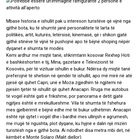
Mbase historia e ishullit pak u intereson turistëve që vijnë nga
gjithë bota, ku të shumtë janë personalitete të larta të
politikës, artit, kuturës, letërsisë, kinemasë, që i shikon gjatë
gjithë stinëve të vijnë të pushojnë apo të bëjnë shoping nëpër
dyqanet e shumta të modës.
Kemi ardhur me miqtë tanë, shkrimtarin kosovar Rexhep Hoti
e bashkëshorten e tij, Mina, gazetare e Televizionit të
Kosovës, për të vizituar ishullin e bukur. Ndërsa dy miqtë tanë
preferojnë të shetisin në qendër të ishullit, apo më mirë në atë
pjesë që quhet Capri, unë e Moza zgjedhim të ngjitemi në
pjesën tjetër të ishullit që quhet Anacapri. Rruga me autobus
të vogël është gati e frikshme, por panorama e detit gjatë
ngjitjes është e mrekullueshme. Vila të shumta të fshehura
mes gjelbërimit e bëjnë edhe më të bukur udhëtimin. Anacapri
është një qytet i vogël dhe i bardhë mes ullinjsh e agrumesh,
me rrugë të ngushta, plot dyqane, ku hyjnë e dalin një mizëri
turistësh nga e gjithë bota. Ai ndodhet disa metra mbi det, në
këmbët e Monte Solaro (Malit diellor).