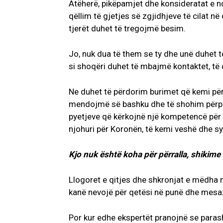
Atëherë, pikëpamjet dhe konsideratat e 
qëllim të gjetjes së zgjidhjeve të cilat 
tjerët duhet të tregojmë besim.
Jo, nuk dua të them se ty dhe unë duhet të
si shoqëri duhet të mbajmë kontaktet, të q
Ne duhet të përdorim burimet që kemi pë
mendojmë së bashku dhe të shohim përpar
pyetjeve që kërkojnë një kompetencë për 
njohuri për Koronën, të kemi veshë dhe sy
Kjo nuk është koha për përralla, shikime
Llogoret e qitjes dhe shkronjat e mëdha 
kanë nevojë për qetësi në punë dhe mesaz
Por kur edhe ekspertët pranojnë se parash