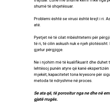
trajtuar. Edhe më shumë kemi frikë nga për
shumë të shqetësuar.
Problemi është se virusi është krejt i ri. 
atë.
Pyetjet në të cilat mbështetemi për përgj
të ri, të cilin askush nuk e njeh plotësish
gjetur përgjigje.
Ne i njohim më të kualifikuarit dhe duhet 
lehtësoj punën atyre që kanë ekspertizën
mjekët, kapacitetet tona kryesore për si
metoda të ndryshme në proces.
Se ata që, të porositur nga ne dhe në emr
gjatë rrugës.