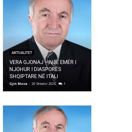
AKTUALITET
AKTUALITET
VERA GJONAJ – NJË EMËR I
NJOHUR I DIASPORËS
Pregaditi Gji
SHQIPTARE NË ITALI
Shtator 2025
Gjin Musa
-
20 Shtator 2025
1
Gjin Musa
-
8 Shtat