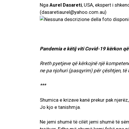
Nga
Aurel Dasareti
, USA, ekspert i shke
(dasaretiaurel@yahoo.com.au)
Pandemia e këtij viti Covid-19
kërkon që
Rreth pyetjeve që kërkojnë një kompetencë
ne pa njohuri (pasqyrim) për çështjen, të
***
Shumica e krizave kanë prekur pak njerëz,
Jo kjo e tanishmja.
Ne jemi shumë të cilët jemi shumë të së