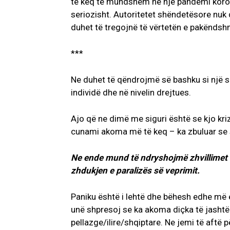
të keq të mundshëm në një pandemi korona
seriozisht. Autoritetet shëndetësore nuk d
duhet të tregojnë të vërtetën e pakënds
***
Ne duhet të qëndrojmë së bashku si një sho
individë dhe në nivelin drejtues.
Ajo që ne dimë me siguri është se kjo kri
cunami akoma më të keq – ka zbuluar se s
Ne ende mund të ndryshojmë zhvillimet 
zhdukjen e paralizës së veprimit.
Paniku është i lehtë dhe bëhesh edhe më e
unë shpresoj se ka akoma diçka të jashtë
pellazge/ilire/shqiptare. Ne jemi të aftë p