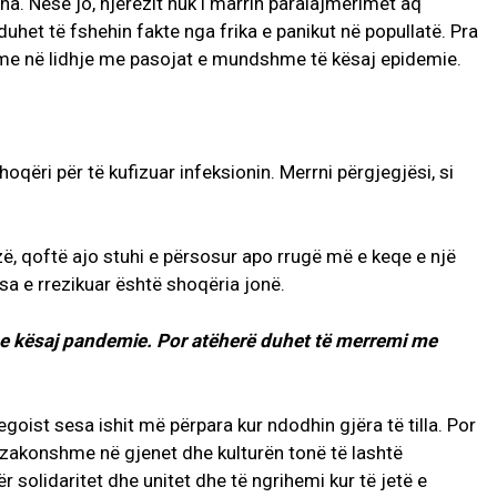
. Nëse jo, njerëzit nuk i marrin paralajmërimet aq
uhet të fshehin fakte nga frika e panikut në popullatë. Pra
hme në lidhje me pasojat e mundshme të kësaj epidemie.
qëri për të kufizuar infeksionin. Merrni përgjegjësi, si
zë, qoftë ajo stuhi e përsosur apo rrugë më e keqe e një
a e rrezikuar është shoqëria jonë.
e kësaj pandemie. Por atëherë duhet të merremi me
goist sesa ishit më përpara kur ndodhin gjëra të tilla. Por
zakonshme në gjenet dhe kulturën tonë të lashtë
ër solidaritet dhe unitet dhe të ngrihemi kur të jetë e