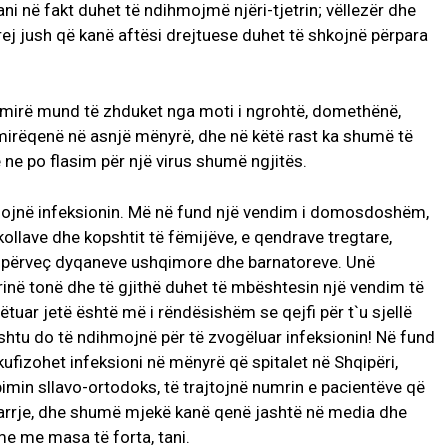
ani në fakt duhet të ndihmojmë njëri-tjetrin; vëllezër dhe
ej jush që kanë aftësi drejtuese duhet të shkojnë përpara
të mirë mund të zhduket nga moti i ngrohtë, domethënë,
 mirëqenë në asnjë mënyrë, dhe në këtë rast ka shumë të
 ne po flasim për një virus shumë ngjitës.
fizojnë infeksionin. Më në fund një vendim i domosdoshëm,
shkollave dhe kopshtit të fëmijëve, e qendrave tregtare,
etj përveç dyqaneve ushqimore dhe barnatoreve. Unë
rinë tonë dhe të gjithë duhet të mbështesin një vendim të
hpëtuar jetë është më i rëndësishëm se qejfi për t`u sjellë
shtu do të ndihmojnë për të zvogëluar infeksionin! Në fund
ufizohet infeksioni në mënyrë që spitalet në Shqipëri,
imin sllavo-ortodoks, të trajtojnë numrin e pacientëve që
arrje, dhe shumë mjekë kanë qenë jashtë në media dhe
me me masa të forta, tani.