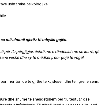
ncave ushtarake-psikologjike
 sa më shumë njerëz të mbyllin gojën.
 për t’u përgjigjur, është më e rëndësishme se kurrë, që
 kemi veshë dhe sy të mëdhenj, por gojë të vogël.
 por meriton që të gjithë të kujdesen dhe të ngrenë zërin.
murë dhe shumë të shëndetshëm për t’u testuar ose