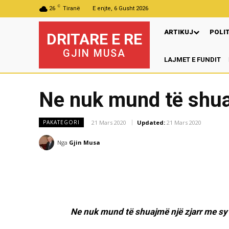
C
26
Tiranë
E enjte, 6 Gusht 2026
ARTIKUJ
POLI
DRITARE E RE
GJIN MUSA
LAJMET E FUNDIT
Pre
Ne nuk mund të shuaj
21 Mars 2020
Updated:
21 Mars 2020
PAKATEGORI
Nga
Gjin Musa
Ne nuk mund të shuajmë një zjarr me sy 