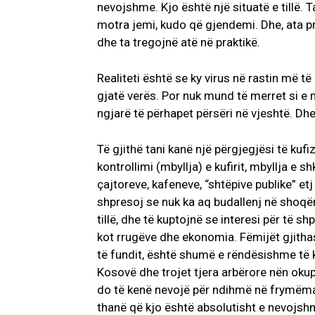
nevojshme. Kjo është një situatë e tillë. T
motra jemi, kudo që gjendemi. Dhe, ata pr
dhe ta tregojnë atë në praktikë.
Realiteti është se ky virus në rastin më 
gjatë verës. Por nuk mund të merret si e
ngjarë të përhapet përsëri në vjeshtë. Dhe
Të gjithë tani kanë një përgjegjësi të ku
kontrollimi (mbyllja) e kufirit, mbyllja e 
çajtoreve, kafeneve, “shtëpive publike” 
shpresoj se nuk ka aq budallenj në shoqë
tillë, dhe të kuptojnë se interesi për të s
kot rrugëve dhe ekonomia. Fëmijët gjitha
të fundit, është shumë e rëndësishme të k
Kosovë dhe trojet tjera arbërore nën okup
do të kenë nevojë për ndihmë në frymëm
thanë që kjo është absolutisht e nevojsh