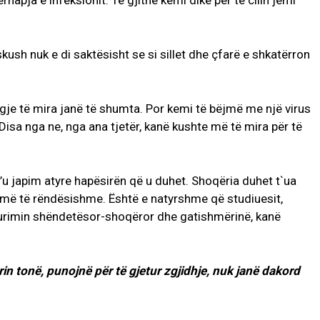
hapja e infeksionit. Të gjithë kemi dikë për të cilin jemi
Askush nuk e di saktësisht se si sillet dhe çfarë e shkatërron
igje të mira janë të shumta. Por kemi të bëjmë me një virus
t. Disa nga ne, nga ana tjetër, kanë kushte më të mira për të
t’u japim atyre hapësirën që u duhet. Shoqëria duhet t`ua
 më të rëndësishme. Është e natyrshme që studiuesit,
gurimin shëndetësor-shoqëror dhe gatishmërinë, kanë
in tonë, punojnë për të gjetur zgjidhje, nuk janë dakord