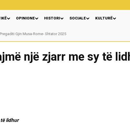
TIKË
OPINIONE
HISTORI
SOCIALE
KULTURË
gaditi Gjin Musa-Rome- Shtator 2025
Nga: Ndue Dedaj
më një zjarr me sy të lid
të lidhur