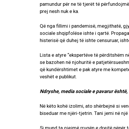
pamundur për ne të tjerët të përfundojmë. 
prej nesh nuk e ka.
Që nga fillimi i pandemisë, megjithatë, g
sociale shqipfolëse ishte i qartë. Propag
histerisë që duhej të ishte censuruar, ish
Lista e atyre “ekspertëve të përditshëm n
se bazohen në njohuritë e patjetërsueshme,
që kundërshtimet e pak atyre me kompeten
veshët e publikut.
Ndryshe, media sociale e pavarur është, në
Në këto kohë izolimi, ato shërbejnë si ven
biseduar me njëri-tjetrin. Tani jemi në nj
Si mund ta gjejmë rrugën e drejtë nëpër t