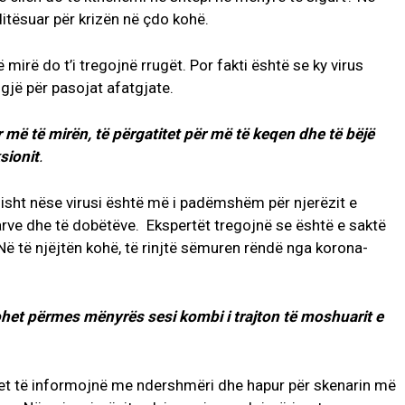
itësuar për krizën në çdo kohë.
irë do t’i tregojnë rrugët. Por fakti është se ky virus
sgjë për pasojat afatgjate.
më të mirën, të përgatitet për më të keqen dhe të bëjë
sionit
.
isht nëse virusi është më i padëmshëm për njerëzit e
arve dhe të dobëtëve. Ekspertët tregojnë se është e saktë
ë të njëjtën kohë, të rinjtë sëmuren rëndë nga korona-
het përmes mënyrës sesi kombi i trajton të moshuarit e
et të informojnë me ndershmëri dhe hapur për skenarin më