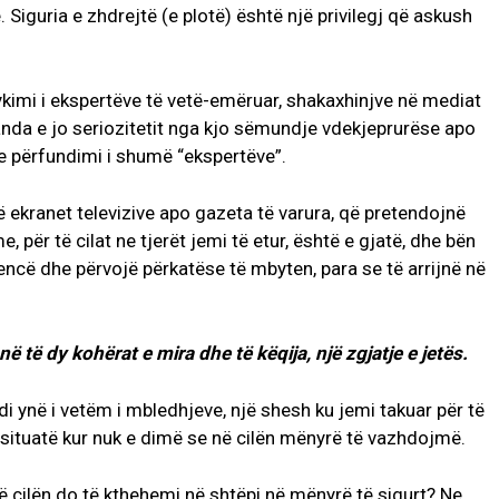
Siguria e zhdrejtë (e plotë) është një privilegj që askush
jykimi i ekspertëve të vetë-emëruar, shakaxhinjve në mediat
anda e jo seriozitetit nga kjo sëmundje vdekjeprurëse apo
te përfundimi i shumë “ekspertëve”.
ë ekranet televizive apo gazeta të varura, që pretendojnë
 për të cilat ne tjerët jemi të etur, është e gjatë, dhe bën
cë dhe përvojë përkatëse të mbyten, para se të arrijnë në
 të dy kohërat e mira dhe të këqija, një zgjatje e jetës.
di ynë i vetëm i mbledhjeve, një shesh ku jemi takuar për të
ë situatë kur nuk e dimë se në cilën mënyrë të vazhdojmë.
ë cilën do të kthehemi në shtëpi në mënyrë të sigurt? Ne