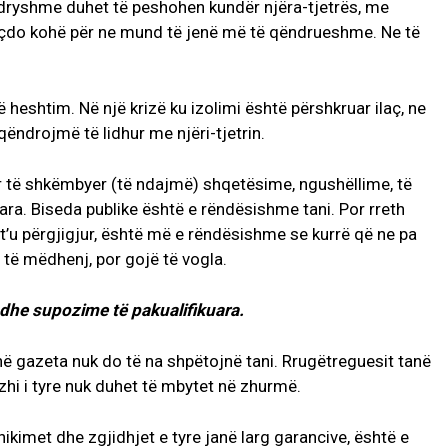
ndryshme duhet të peshohen kundër njëra-tjetrës, me
në çdo kohë për ne mund të jenë më të qëndrueshme. Ne të
 heshtim. Në një krizë ku izolimi është përshkruar ilaç, ne
ëndrojmë të lidhur me njëri-tjetrin.
r të shkëmbyer (të ndajmë) shqetësime, ngushëllime, të
a. Biseda publike është e rëndësishme tani. Por rreth
t’u përgjigjur, është më e rëndësishme se kurrë që ne pa
 të mëdhenj, por gojë të vogla.
 dhe supozime të pakualifikuara.
në gazeta nuk do të na shpëtojnë tani. Rrugëtreguesit tanë
hi i tyre nuk duhet të mbytet në zhurmë.
ikimet dhe zgjidhjet e tyre janë larg garancive, është e