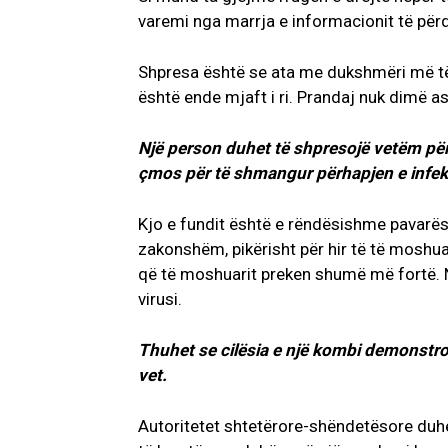
varemi nga marrja e informacionit të përd
Shpresa është se ata me dukshmëri më të m
është ende mjaft i ri. Prandaj nuk dimë a
Një person duhet të shpresojë vetëm për 
çmos për të shmangur përhapjen e infek
Kjo e fundit është e rëndësishme pavarës
zakonshëm, pikërisht për hir të të moshu
që të moshuarit preken shumë më fortë. N
virusi.
Thuhet se cilësia e një kombi demonstro
vet.
Autoritetet shtetërore-shëndetësore duh