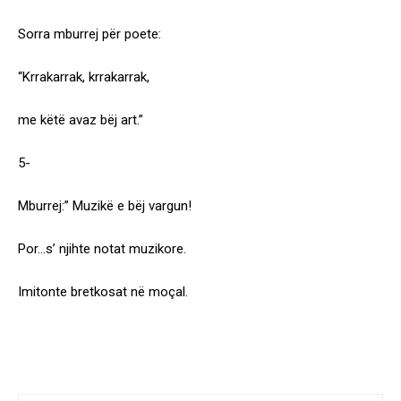
Sorra mburrej për poete:
“Krrakarrak, krrakarrak,
me këtë avaz bëj art.”
5-
Mburrej:” Muzikë e bëj vargun!
Por…s’ njihte notat muzikore.
Imitonte bretkosat në moçal.