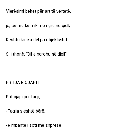
Vlerësimi bëhet për art të vërtetë,
jo, se më ke mik më ngre në qiell;
Kështu kritika del pa objektivitet
Si i thonë: “Dil e ngrohu në diell”.
PRITJA E CJAPIT
Prit cjapi për tagji,
-Tagjia s’është bërë,
-e mbante i zoti me shpresë