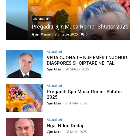
AKTUALITET
Pregaditi Gjin Musa-Rome- Shtator 2025
Gjin Musa
-
8 Shtator 2025
0
G
Aktualitet
VERA GJONAJ – NJË EMËR I NJOHUR I
DIASPORËS SHQIPTARE NË ITALI
Gjin Musa
-
20 Shtator 2025
Aktualitet
Pregaditi Gjin Musa-Rome- Shtator
2025
Gjin Musa
-
8 Shtator 2025
Aktualitet
Nga: Ndue Dedaj
Gjin Musa
-
28 Korrik 2025