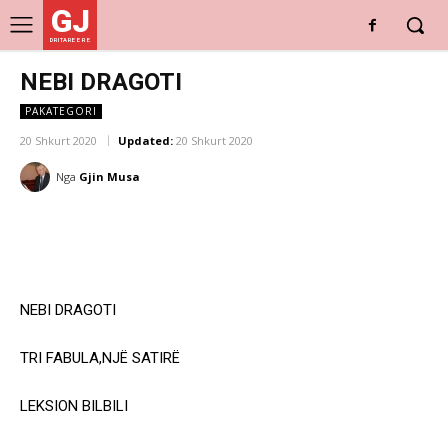
GJ
DRITARE E RE
NEBI DRAGOTI
PAKATEGORI
20 Shkurt 2020
Updated:
20 Shkurt 2020
Nga
Gjin Musa
NEBI DRAGOTI
TRI FABULA,NJË SATIRË
LEKSION BILBILI