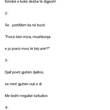
Këmbë e kokë desha të digjesh!
2-
Se… justifikim ka në buzë:
“Poezi bën miza, mushkonja
e jo poezi mos të bëj unë!?”
3-
Djall poeti gjuhën djallos,
se mirë gjuhën nuk e di.
Me bisht rregullat turbullon.
4-