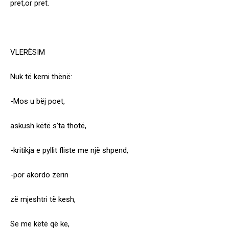
pret,or pret.
VLERËSIM
Nuk të kemi thënë:
-Mos u bëj poet,
askush këtë s’ta thotë,
-kritikja e pyllit fliste me një shpend,
-por akordo zërin
zë mjeshtri të kesh,
Se me këtë që ke,