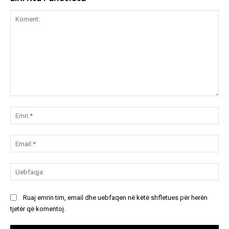
Koment:
Emr
Ema
Ue
Ruaj emrin tim, email dhe uebfaqen në këtë shfletues për herën
tjetër që komentoj.