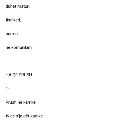
duhet maturi,
fisnikëri,
burrëri
në komunikim…
HAIQE PRUSH
1-
Prush në karrike
ty që s’je për karrike.