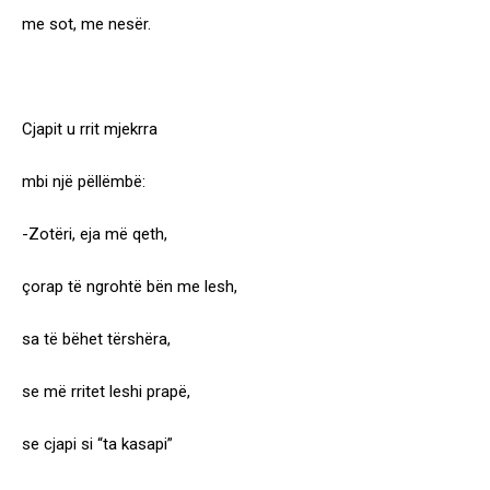
me sot, me nesër.
Cjapit u rrit mjekrra
mbi një pëllëmbë:
-Zotëri, eja më qeth,
çorap të ngrohtë bën me lesh,
sa të bëhet tërshëra,
se më rritet leshi prapë,
se cjapi si “ta kasapi”