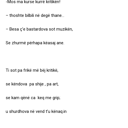
-Mos ma kurse kurrë kritikën!
– thoshte bilbili në degë thane…
– Besa ç’e bastardova sot muzikën,
Se zhurmë përhapa këasaj ane.
Ti sot pa frikë më bëj kritikë,
se këndova pa shije , pa art,
se kam qënë ca keq me grip;
u shurdhova në vend t’u kënaq.in