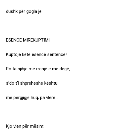
dushk për gogla je.
ESENCË MIRËKUPTIMI
Kuptoje këtë esencë sentencë!
Po ta njihje me rrënjë e me degë,
s’do t’i shpreheshe kështu
me përgjigje huq, pa vlerë…
Kjo vlen për mësim: