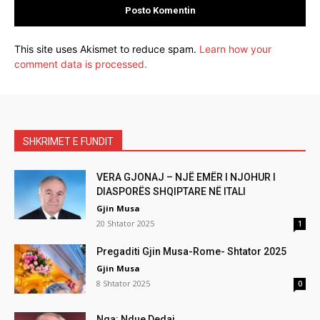
This site uses Akismet to reduce spam.
Learn how your
comment data is processed.
SHKRIMET E FUNDIT
VERA GJONAJ – NJË EMËR I NJOHUR I
DIASPORËS SHQIPTARE NË ITALI
Gjin Musa
20 Shtator 2025
1
Pregaditi Gjin Musa-Rome- Shtator 2025
Gjin Musa
8 Shtator 2025
0
Nga: Ndue Dedaj