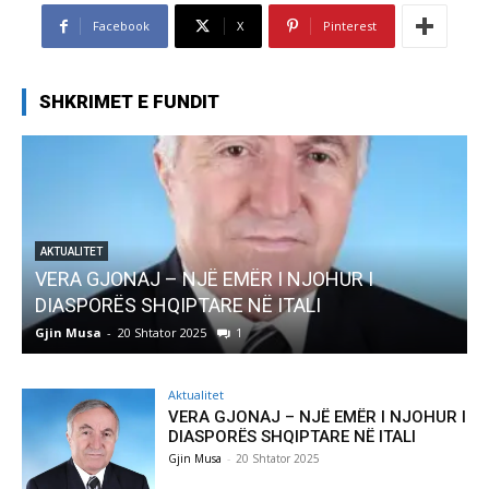
Facebook
X
Pinterest
SHKRIMET E FUNDIT
Ë EMËR I NJOHUR I
AKTUALITET
ARE NË ITALI
Pregaditi Gjin Musa-Rom
1
Gjin Musa
-
8 Shtator 2025
0
Aktualitet
VERA GJONAJ – NJË EMËR I NJOHUR I
DIASPORËS SHQIPTARE NË ITALI
Gjin Musa
-
20 Shtator 2025