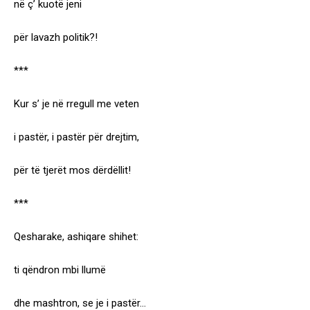
në ç’ kuotë jeni
për lavazh politik?!
***
Kur s’ je në rregull me veten
i pastër, i pastër për drejtim,
për të tjerët mos dërdëllit!
***
Qesharake, ashiqare shihet:
ti qëndron mbi llumë
dhe mashtron, se je i pastër…