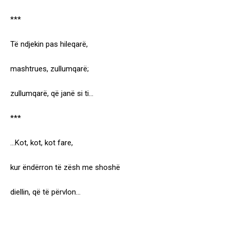
***
Të ndjekin pas hileqarë,
mashtrues, zullumqarë;
zullumqarë, që janë si ti…
***
…Kot, kot, kot fare,
kur ëndërron të zësh me shoshë
diellin, që të përvlon…