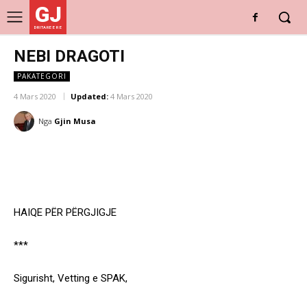
GJ
DRITARE E RE
NEBI DRAGOTI
PAKATEGORI
4 Mars 2020
Updated:
4 Mars 2020
Nga
Gjin Musa
HAIQE PËR PËRGJIGJE
***
Sigurisht, Vetting e SPAK,