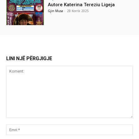
Autore Katerina Tereziu Ligeja
Gjin Musa
-
28 Korrik 2025
LINI NJË PËRGJIGJE
Koment:
Emr