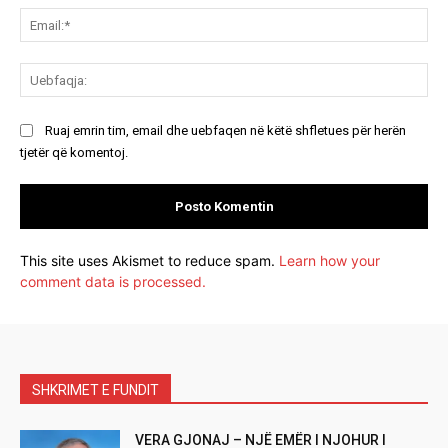
Ema
Ue
Ruaj emrin tim, email dhe uebfaqen në këtë shfletues për herën
tjetër që komentoj.
This site uses Akismet to reduce spam.
Learn how your
comment data is processed.
SHKRIMET E FUNDIT
VERA GJONAJ – NJË EMËR I NJOHUR I