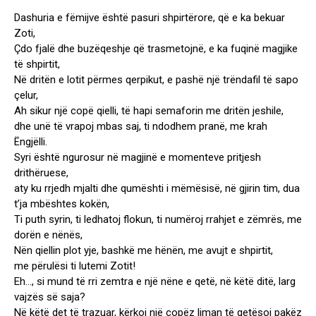
Dashuria e fëmijve është pasuri shpirtërore, që e ka bekuar
Zoti,
Çdo fjalë dhe buzëqeshje që trasmetojnë, e ka fuqinë magjike
të shpirtit,
Në dritën e lotit përmes qerpikut, e pashë një trëndafil të sapo
çelur,
Ah sikur një copë qielli, të hapi semaforin me dritën jeshile,
dhe unë të vrapoj mbas saj, ti ndodhem pranë, me krah
Ëngjëlli.
Syri është ngurosur në magjinë e momenteve pritjesh
drithëruese,
aty ku rrjedh mjalti dhe qumështi i mëmësisë, në gjirin tim, dua
t’ja mbështes kokën,
Ti puth syrin, ti ledhatoj flokun, ti numëroj rrahjet e zëmrës, me
dorën e nënës,
Nën qiellin plot yje, bashkë me hënën, me avujt e shpirtit,
me përulësi ti lutemi Zotit!
Eh…, si mund të rri zemtra e një nëne e qetë, në këtë ditë, larg
vajzës së saja?
Në këtë det të trazuar, kërkoj një copëz liman të qetësoj pakëz