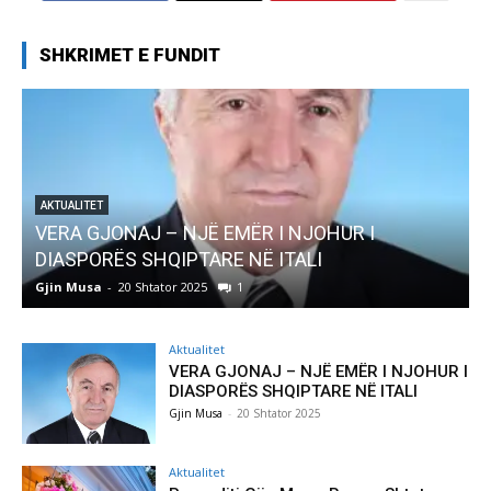
SHKRIMET E FUNDIT
EMËR I NJOHUR I
AKTUALITET
E NË ITALI
Pregaditi Gjin Musa-Rome-
1
Gjin Musa
-
8 Shtator 2025
0
Aktualitet
VERA GJONAJ – NJË EMËR I NJOHUR I
DIASPORËS SHQIPTARE NË ITALI
Gjin Musa
-
20 Shtator 2025
Aktualitet