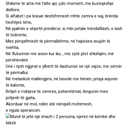
Shikime të arta më falte ajo çdo moment, me buzëqeshje
diellore,
Si alfabet i pa lexuar deshifrimesh rrihte zemra e saj, brënda
heshtjes time,
Në pjalmin e shpirtit prindëror, si mbi petale trëndafilash, e lash
të lodronte,
Mes përqafimesh të përmallshme, në hapësira avujsh të
nxehta,
Në fluturimin me avion kur iku.., me sytë plot shkëlqim, më
përshëndeti.
Unë i njoh ngjyrat e ylberit të dashurisë së një vajze, me zëmër
të përmallur,
Në melankoli mallëngjimi, në bisedë me hënën, prisja avjonin
të kalonte,
Rritjet e rrahjeve të zemrës, psherëtimat, lëngonin mes
pritjesh të gjata,
Akorduar në mol, ndën atë nënqiell mohimesh,
e ngula sperancën.