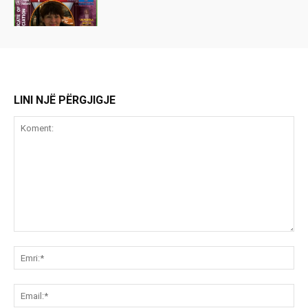
LINI NJË PËRGJIGJE
Koment:
Emr
Ema