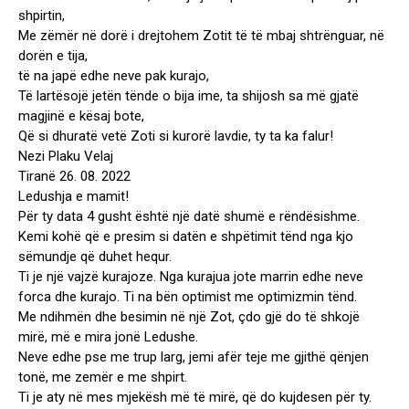
shpirtin,
Me zëmër në dorë i drejtohem Zotit të të mbaj shtrënguar, në
dorën e tija,
të na japë edhe neve pak kurajo,
Të lartësojë jetën tënde o bija ime, ta shijosh sa më gjatë
magjinë e kësaj bote,
Që si dhuratë vetë Zoti si kurorë lavdie, ty ta ka falur!
Nezi Plaku Velaj
Tiranë 26. 08. 2022
Ledushja e mamit!
Për ty data 4 gusht është një datë shumë e rëndësishme.
Kemi kohë që e presim si datën e shpëtimit tënd nga kjo
sëmundje që duhet hequr.
Ti je një vajzë kurajoze. Nga kurajua jote marrin edhe neve
forca dhe kurajo. Ti na bën optimist me optimizmin tënd.
Me ndihmën dhe besimin në një Zot, çdo gjë do të shkojë
mirë, më e mira jonë Ledushe.
Neve edhe pse me trup larg, jemi afër teje me gjithë qënjen
tonë, me zemër e me shpirt.
Ti je aty në mes mjekësh më të mirë, që do kujdesen për ty.