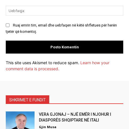
Ue
Ruaj emrin tim, email dhe uebfaqen në këtë shfletues për herën
tjetër që komentoj.
This site uses Akismet to reduce spam.
Learn how your
comment data is processed.
SHKRIMET E FUNDIT
VERA GJONAJ – NJË EMËR I NJOHUR I
DIASPORËS SHQIPTARE NË ITALI
Gjin Musa