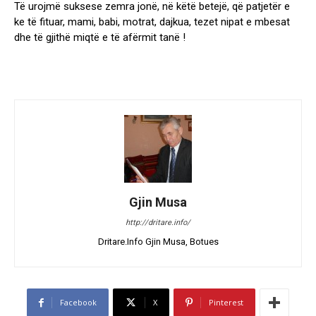
Të urojmë suksese zemra jonë, në këtë betejë, që patjetër e
ke të fituar, mami, babi, motrat, dajkua, tezet nipat e mbesat
dhe të gjithë miqtë e të afërmit tanë !
Gjin Musa
http://dritare.info/
Dritare.Info Gjin Musa, Botues
Facebook
X
Pinterest