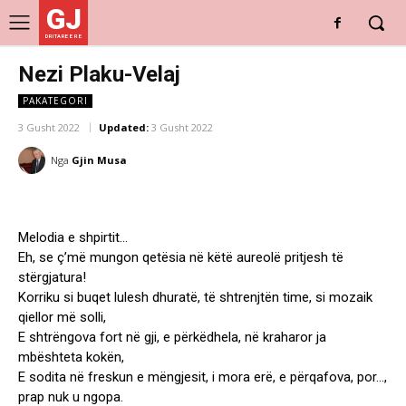
GJ
DRITARE E RE
Nezi Plaku-Velaj
PAKATEGORI
3 Gusht 2022
Updated:
3 Gusht 2022
Nga
Gjin Musa
Melodia e shpirtit…
Eh, se ç’më mungon qetësia në këtë aureolë pritjesh të
stërgjatura!
Korriku si buqet lulesh dhuratë, të shtrenjtën time, si mozaik
qiellor më solli,
E shtrëngova fort në gji, e përkëdhela, në kraharor ja
mbështeta kokën,
E sodita në freskun e mëngjesit, i mora erë, e përqafova, por…,
prap nuk u ngopa.