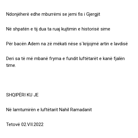
Ndonjëherë edhe mburrëmi se jemi fis i Gjergjit
Në shpatën e tij dua ta ruaj kujtimin e historisë sime
Për bacën Adem na zë mëkati nëse s`krijojmë artin e lavdisë
Deri sa të më mbanë fryma e fundit luftëtarët e kanë fjalën
time.
SHQIPËRI KU JE
Në lamtumirën e luftëtarit Nahil Ramadanit
Tetovë 02.VII.2022