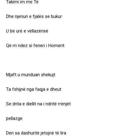
Takimi im me Të
Dhe njeriun e fjalës se bukur
U bë urë e vëllazërisë
Që rri ndez si feneri i Homerit
Mjaft u munduan shekujt
Ta fshijnë nga faqja e dheut
Se drita e diellit na i ndritë rrënjët
pellazge
Deri sa dashuritë jetojnë të lira