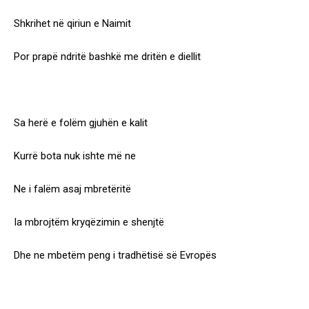
Shkrihet në qiriun e Naimit
Por prapë ndritë bashkë me dritën e diellit
Sa herë e folëm gjuhën e kalit
Kurrë bota nuk ishte më ne
Ne i falëm asaj mbretëritë
Ia mbrojtëm kryqëzimin e shenjtë
Dhe ne mbetëm peng i tradhëtisë së Evropës