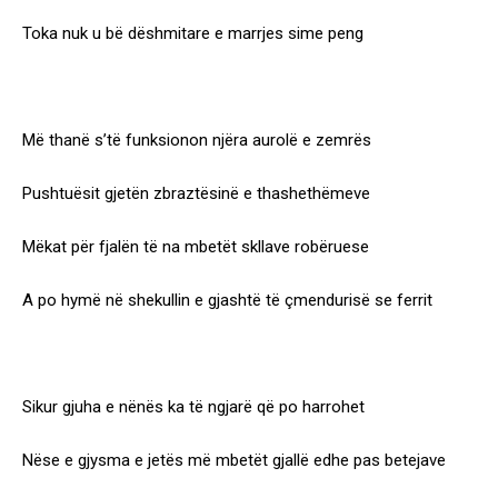
Toka nuk u bë dëshmitare e marrjes sime peng
Më thanë s’të funksionon njëra aurolë e zemrës
Pushtuësit gjetën zbraztësinë e thashethëmeve
Mëkat për fjalën të na mbetët skllave robëruese
A po hymë në shekullin e gjashtë të çmendurisë se ferrit
Sikur gjuha e nënës ka të ngjarë që po harrohet
Nëse e gjysma e jetës më mbetët gjallë edhe pas betejave