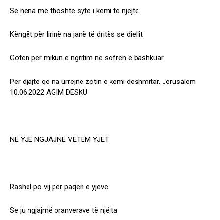
Se nëna më thoshte sytë i kemi të njëjtë
Këngët për lirinë na janë të dritës se diellit
Gotën për mikun e ngritim në sofrën e bashkuar
Për djajtë që na urrejnë zotin e kemi dëshmitar. Jerusalem
10.06.2022 AGIM DESKU
NË YJE NGJAJNË VETËM YJET
Rashel po vij për paqën e yjeve
Se ju ngjajmë pranverave të njëjta