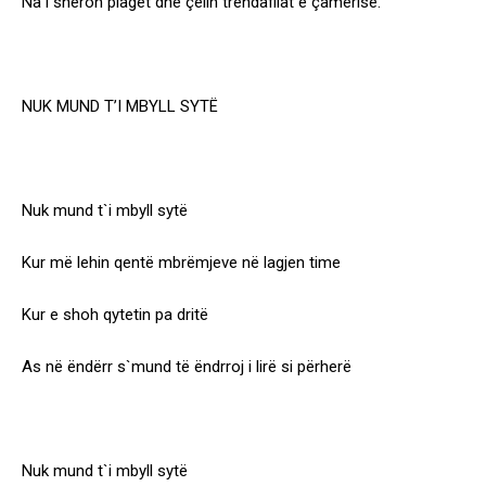
Na i shëron plagët dhe çelin trëndafilat e çamërisë.
NUK MUND T’I MBYLL SYTË
Nuk mund t`i mbyll sytë
Kur më lehin qentë mbrëmjeve në lagjen time
Kur e shoh qytetin pa dritë
As në ëndërr s`mund të ëndrroj i lirë si përherë
Nuk mund t`i mbyll sytë