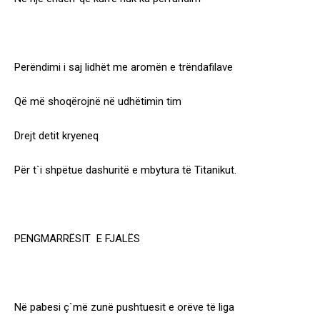
Perëndimi i saj lidhët me aromën e trëndafilave
Që më shoqërojnë në udhëtimin tim
Drejt detit kryeneq
Për t`i shpëtue dashuritë e mbytura të Titanikut.
PENGMARRËSIT E FJALËS
Në pabesi ç`më zunë pushtuesit e orëve të liga