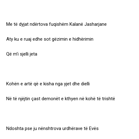
Me të dyjat ndërtova fuqishëm Kalanë Jasharjane
Aty ku e ruaj edhe sot gëzimin e hidhërimin
Që m’i sjelli jeta
Kohën e artë që e kisha nga yjet dhe dielli
Në të njëjtin çast demonët e kthyen në kohë të trishtë
Ndoshta pse ju nënshtrova urdhërave të Evës