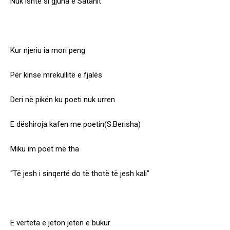
Nuk ishte si gjuha e Satanit
Kur njeriu ia mori peng
Për kinse mrekullitë e fjalës
Deri në pikën ku poeti nuk urren
E dëshiroja kafen me poetin(S.Berisha)
Miku im poet më tha
“Të jesh i sinqertë do të thotë të jesh kali”
E vërteta e jeton jetën e bukur