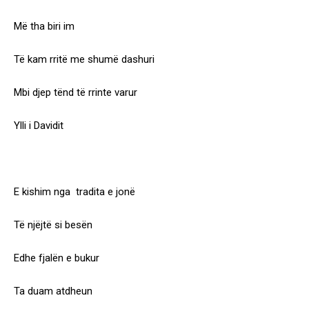
Më tha biri im
Të kam rritë me shumë dashuri
Mbi djep tënd të rrinte varur
Ylli i Davidit
E kishim nga tradita e jonë
Të njëjtë si besën
Edhe fjalën e bukur
Ta duam atdheun