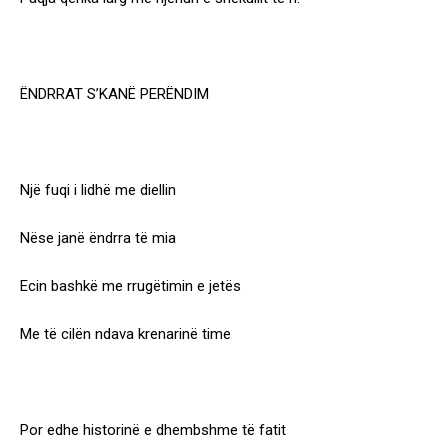
ËNDRRAT S’KANË PERËNDIM
Një fuqi i lidhë me diellin
Nëse janë ëndrra të mia
Ecin bashkë me rrugëtimin e jetës
Me të cilën ndava krenarinë time
Por edhe historinë e dhembshme të fatit