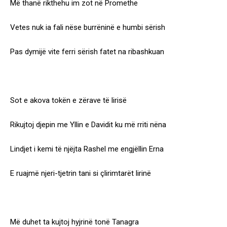
Më thanë rikthehu im zot në Promethe
Vetes nuk ia fali nëse burrëninë e humbi sërish
Pas dymijë vite ferri sërish fatet na ribashkuan
Sot e akova tokën e zërave të lirisë
Rikujtoj djepin me Yllin e Davidit ku më rriti nëna
Lindjet i kemi të njëjta Rashel me engjëllin Erna
E ruajmë njeri-tjetrin tani si çlirimtarët lirinë
Më duhet ta kujtoj hyjrinë tonë Tanagra