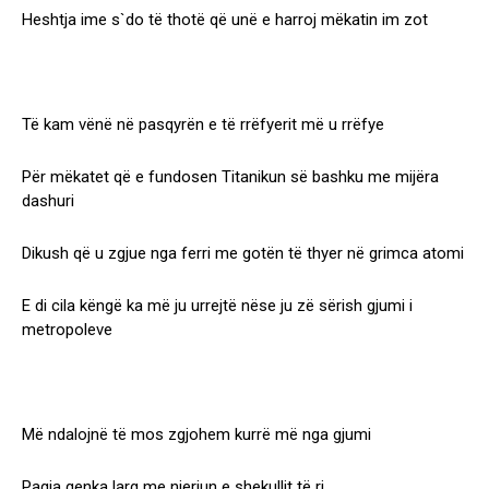
Heshtja ime s`do të thotë që unë e harroj mëkatin im zot
Të kam vënë në pasqyrën e të rrëfyerit më u rrëfye
Për mëkatet që e fundosen Titanikun së bashku me mijëra
dashuri
Dikush që u zgjue nga ferri me gotën të thyer në grimca atomi
E di cila këngë ka më ju urrejtë nëse ju zë sërish gjumi i
metropoleve
Më ndalojnë të mos zgjohem kurrë më nga gjumi
Paqja qenka larg me njeriun e shekullit të ri.