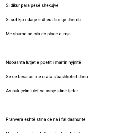
Si dikur para pesë shekujve
Si sot kjo ndarje e dheut tim që dhemb
Më shumë së cila do plagë e imja
Ndoashta lutjet e poetit i marrin hyjnitë
Së që besa as me urata s’bashkohet dheu
As nuk çelin lulet në asnjë stinë tjetër
Pranvera është stina që na i fal dashuritë