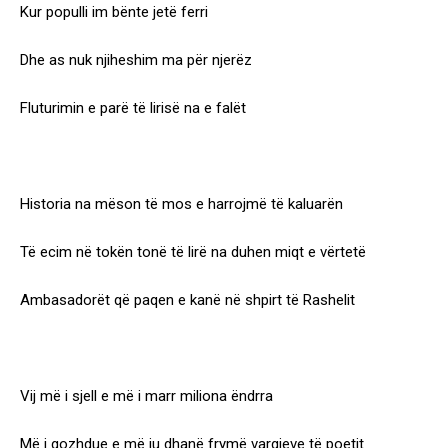
Kur populli im bënte jetë ferri
Dhe as nuk njiheshim ma për njerëz
Fluturimin e parë të lirisë na e falët
Historia na mëson të mos e harrojmë të kaluarën
Të ecim në tokën tonë të lirë na duhen miqt e vërtetë
Ambasadorët që paqen e kanë në shpirt të Rashelit
Vij më i sjell e më i marr miliona ëndrra
Më i gozhdue e më ju dhanë frymë vargjeve të poetit