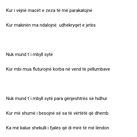
Kur i vëjnë macët e zeza të më parakalojnë
Kur makinën ma ndalojnë udhëkryqet e jetës
Nuk mund t`i mbyll sytë
Kur mbi mua fluturojnë korba në vend të pëllumbave
Nuk mund t`i mbyll sytë para gënjeshtrës së hidhur
Kur më shumë i besojnë së sa të vërtëtë që dhemb
Ka më kalue shekulli i fjalës që di mirë të më lëndon