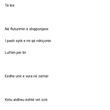
Të lirë
Në fluturimin e shqiponjave
I pash sytë e mi që ndriçonin
Luftën për liri
Eedhe unë e vura në zemër
Këtu atdheu është vet zoti