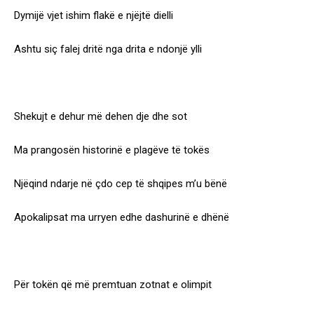
Dymijë vjet ishim flakë e njëjtë dielli
Ashtu siç falej dritë nga drita e ndonjë ylli
Shekujt e dehur më dehen dje dhe sot
Ma prangosën historinë e plagëve të tokës
Njëqind ndarje në çdo cep të shqipes m’u bënë
Apokalipsat ma urryen edhe dashurinë e dhënë
Për tokën që më premtuan zotnat e olimpit