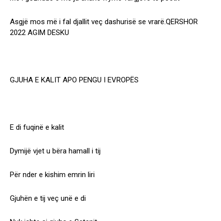
Asgjë mos më i fal djallit veç dashurisë se vrarë.QERSHOR
2022 AGIM DESKU
GJUHA E KALIT APO PENGU I EVROPËS
E di fuqinë e kalit
Dymijë vjet u bëra hamall i tij
Për nder e kishim emrin liri
Gjuhën e tij veç unë e di