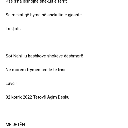
Pse s’na lëshojnë shekujt e ferrit
Sa mëkat që hymë në shekullin e gjashtë
Të djallit
Sot Nahil iu bashkove shokëve dëshmorë
Ne morëm frymën tënde të lirisë.
Lavdi!
02 korrik 2022 Tetovë Agim Desku
ME JETËN