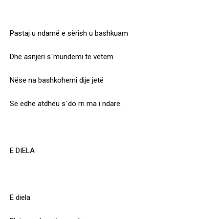
Pastaj u ndamë e sërish u bashkuam
Dhe asnjëri s`mundemi të vetëm
Nëse na bashkohemi dije jetë
Së edhe atdheu s`do rri ma i ndarë.
E DIELA
E diela