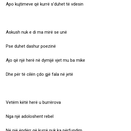
Apo kujtimeve që kurrë s’duhet të vdesin
Askush nuk e di ma mirë se unë
Pse duhet dashur poezinë
Ajo që një herë në dymijë vjet mu ba mike
Dhe për të cilën çdo gjë fala në jetë
Vetëm këtë herë u burrërova
Nga një adoloshent rebel
Në një ëndërr që kurrë nuk ka përfundim