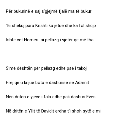
Për bukurinë e saj s’gjejmë fjalë ma të bukur
16 shekuj para Krishti ka jetue dhe ka fol shqip
Ishte vet Homeri ai pellazg i vjetër që më tha
S’më dështën për pellazg edhe pse i takoj
Prej që u krijue bota e dashurisë së Adamit
Nën dritën e yjeve i fala edhe pak dashuri Eves
Në dritën e Yllit të Davidit erdha t’i shoh sytë e mi