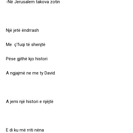
-Në Jerusalem takova zotin
Një jetë ëndrrash
Me ç’fuqi të shenjtë
Pëse gjithë kjo histori
A ngjajmë ne me ty David
A jemi një histori e njëjtë
E di ku më rriti nëna