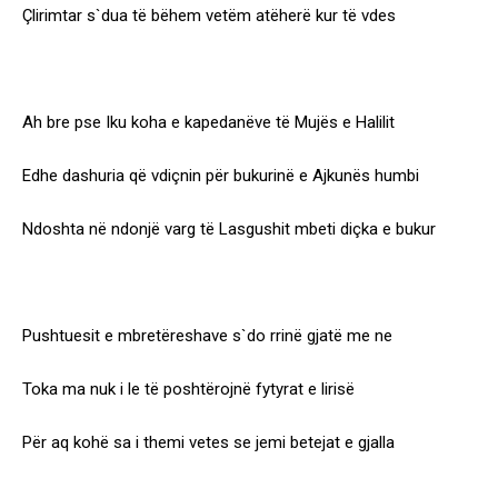
Çlirimtar s`dua të bëhem vetëm atëherë kur të vdes
Ah bre pse Iku koha e kapedanëve të Mujës e Halilit
Edhe dashuria që vdiçnin për bukurinë e Ajkunës humbi
Ndoshta në ndonjë varg të Lasgushit mbeti diçka e bukur
Pushtuesit e mbretëreshave s`do rrinë gjatë me ne
Toka ma nuk i le të poshtërojnë fytyrat e lirisë
Për aq kohë sa i themi vetes se jemi betejat e gjalla