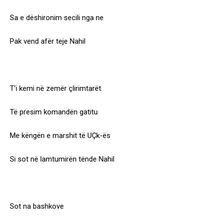
Sa e dëshironim secili nga ne
Pak vend afër teje Nahil
T’i kemi në zemër çlirimtarët
Të presim komandën gatitu
Me këngën e marshit të UÇk-ës
Si sot në lamtumirën tënde Nahil
Sot na bashkove