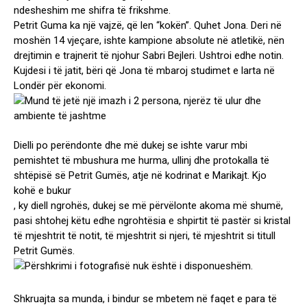
ndesheshim me shifra të frikshme.
Petrit Guma ka një vajzë, që len “kokën”. Quhet Jona. Deri në
moshën 14 vjeçare, ishte kampione absolute në atletikë, nën
drejtimin e trajnerit të njohur Sabri Bejleri. Ushtroi edhe notin.
Kujdesi i të jatit, bëri që Jona të mbaroj studimet e larta në
Londër për ekonomi.
Dielli po perëndonte dhe më dukej se ishte varur mbi
pemishtet të mbushura me hurma, ullinj dhe protokalla të
shtëpisë së Petrit Gumës, atje në kodrinat e Marikajt. Kjo
kohë e bukur
, ky diell ngrohës, dukej se më përvëlonte akoma më shumë,
pasi shtohej këtu edhe ngrohtësia e shpirtit të pastër si kristal
të mjeshtrit të notit, të mjeshtrit si njeri, të mjeshtrit si titull
Petrit Gumës.
Shkruajta sa munda, i bindur se mbetem në faqet e para të