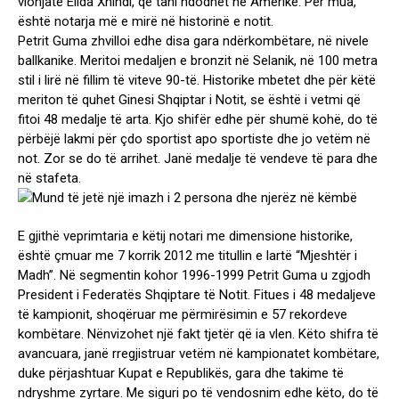
vlonjate Elida Xhindi, që tani ndodhet në Amerikë. Për mua,
është notarja më e mirë në historinë e notit.
Petrit Guma zhvilloi edhe disa gara ndërkombëtare, në nivele
ballkanike. Meritoi medaljen e bronzit në Selanik, në 100 metra
stil i lirë në fillim të viteve 90-të. Historike mbetet dhe për këtë
meriton të quhet Ginesi Shqiptar i Notit, se është i vetmi që
fitoi 48 medalje të arta. Kjo shifër edhe për shumë kohë, do të
përbëjë lakmi për çdo sportist apo sportiste dhe jo vetëm në
not. Zor se do të arrihet. Janë medalje të vendeve të para dhe
në stafeta.
E gjithë veprimtaria e këtij notari me dimensione historike,
është çmuar me 7 korrik 2012 me titullin e lartë “Mjeshtër i
Madh”. Në segmentin kohor 1996-1999 Petrit Guma u zgjodh
President i Federatës Shqiptare të Notit. Fitues i 48 medaljeve
të kampionit, shoqëruar me përmirësimin e 57 rekordeve
kombëtare. Nënvizohet një fakt tjetër që ia vlen. Këto shifra të
avancuara, janë rregjistruar vetëm në kampionatet kombëtare,
duke përjashtuar Kupat e Republikës, gara dhe takime të
ndryshme zyrtare. Me siguri po të vendosnim edhe këto, do të