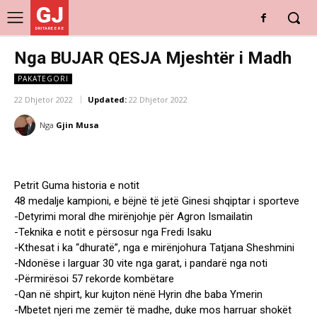
GJ
DRITARE E RE
Nga BUJAR QESJA Mjeshtër i Madh
PAKATEGORI
22 Dhjetor 2022
Updated:
22 Dhjetor 2022
Nga
Gjin Musa
Petrit Guma historia e notit
48 medalje kampioni, e bëjnë të jetë Ginesi shqiptar i sporteve
-Detyrimi moral dhe mirënjohje për Agron Ismailatin
-Teknika e notit e përsosur nga Fredi Isaku
-Kthesat i ka “dhuratë”, nga e mirënjohura Tatjana Sheshmini
-Ndonëse i larguar 30 vite nga garat, i pandarë nga noti
-Përmirësoi 57 rekorde kombëtare
-Qan në shpirt, kur kujton nënë Hyrin dhe baba Ymerin
-Mbetet njeri me zemër të madhe, duke mos harruar shokët