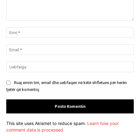
Koment:
Emr
Ema
Ue
Ruaj emrin tim, email dhe uebfaqen në këtë shfletues për herën
tjetër që komentoj.
This site uses Akismet to reduce spam.
Learn how your
comment data is processed.