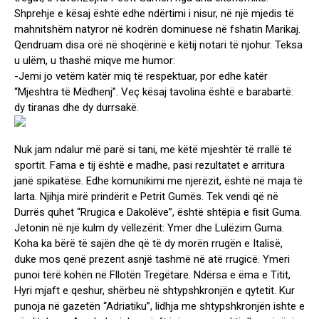
Shprehje e kësaj është edhe ndërtimi i nisur, në një mjedis të
mahnitshëm natyror në kodrën dominuese në fshatin Marikaj.
Qendruam disa orë në shoqërinë e këtij notari të njohur. Teksa
u ulëm, u thashë miqve me humor:
-Jemi jo vetëm katër miq të respektuar, por edhe katër
“Mjeshtra të Mëdhenj”. Veç kësaj tavolina është e barabartë:
dy tiranas dhe dy durrsakë.
Nuk jam ndalur më parë si tani, me këtë mjeshtër të rrallë të
sportit. Fama e tij është e madhe, pasi rezultatet e arritura
janë spikatëse. Edhe komunikimi me njerëzit, është në maja të
larta. Njihja mirë prindërit e Petrit Gumës. Tek vendi që në
Durrës quhet “Rrugica e Dakolëve”, është shtëpia e fisit Guma.
Jetonin në një kulm dy vëllezërit: Ymer dhe Lulëzim Guma.
Koha ka bërë të sajën dhe që të dy morën rrugën e Italisë,
duke mos qenë prezent asnjë tashmë në atë rrugicë. Ymeri
punoi tërë kohën në Fllotën Tregëtare. Ndërsa e ëma e Titit,
Hyri mjaft e qeshur, shërbeu në shtypshkronjën e qytetit. Kur
punoja në gazetën “Adriatiku”, lidhja me shtypshkronjën ishte e