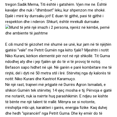
tregon Sadik Mema, Titi është i gatshëm. Vjen me ne. Është
kavaljer dhe nuk i “dhimbset” leku, kur shpenzon me shokë.
Djalë i mirë ky durrsaku jot! E duan të gjithë, pasi të gjithë i
respekton dhe i nderon. Shkurt, është mrekulli durrsake.
E cili mund të gëzohet më shumë se unë, kur jam në të njëjtën
gjatësi “vale” me Petrit Gumën nga këto fjalë? Mjeshtri i notit
Niko Kurani, kërkon elementë për not në një shkollë. Tit Guma
ndodhej aty dhe i jep fjalën që do të vi të provoj të notoj.
Befason sapo hidhet në ujë. Në garën e parë kombëtare me të
rinjtë, del i dyti në 50 metra stil i lirë. Stërvitej nga dy kalorës të
notit: Niko Kurani dhe Kastriot Karamuço.
Në një rast, trajneri më jetgjatë në Durrës Agron Ismailati, e
shikon Gumën tek stërvitej. 14 vjeç mosha e tij. Përvoja e gjatë
me notarët, nuk ia nxirrte huq parashikimin. E ndjeu se kishte
të bënte me një talent të rrallë. Mënyra se si notonte,
rrëshqitja mbi ujë, karakteri i garës, energjia fizike. Kaq duhej
dhe hedh “spirancën” nga Petrit Guma. Dhe ky emër do të