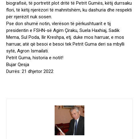
biografisë, të portretit plot dritë të Petrit Gumës, këtij durrsaku
flori, të këtij njerëzori të mahnitshëm, ku dashuria dhe respekti
për njerëzit nuk sosen.
Pse don shumë notin, vlerëson të përkushtuarit e tij
presidentin e FSHN-së Agim Çiraku, Suela Haxhiaj, Sadik
Mema, Sul Poda, Ilir Kreshpa, etj. duke mos harruar, e mos
harruar, atë që besoi e besoi tek Petrit Guma deri sa mbylli
sytë, Agron Ismailati.
Petrit Guma, historia e notit!
Bujar Qesja
Durrës: 21 dhjetor 2022