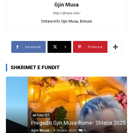
Gjin Musa
http://dritare.info/
Dritare.Info Gjin Musa, Botues
Facebook
X
Pinterest
SHKRIMET E FUNDIT
AKTUALITET
Pregaditi Gjin Musa-Rome- Shtator 2025
Gjin Musa
-
8 Shtator 2025
0
G