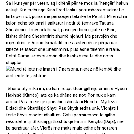
Sa i kursyer për veten, aq i dhënë për të mos ia “hëngër” hakun
askujt. Kur erdhi nga Kina Fred Isaku, pasi mbaroi studimet e
larta për not, punoi me përsosjen teknike të Petritit. Mirënjohja
kalon edhe tek emri i spikatur i notit të femrave Tatjana
Sheshmini. I mësoi kthesat, pasi qëndrimi i gjatë në Kinë, i
kishte dhënë Sheshminit shumë njohuri. Me përvojën dhe
mjeshtrinë e Agron Ismailatit, me asistencën e përparuar
kineze të Isakut dhe Sheshminit, plus edhe talentin e rrallë,
Petrit Guma lartësoi emrin dhe bashkë me të dhe notin
shqiptar.
-Shëno aty miku im, se kam respektuar gjithnjë emrin e Hysen
Haxhisë (Kitrrës), atë që ka dhënë në not. Por nuk e kam
arritur. Para meje që njiheshin ishin Jani Hondro, Myrteza
Didadi dhe Skardilajd Shyti. Pas Shytit erdha unë. Vlonjati i
fortë Shyti, mbetet idhulli im. Gati i përmirësova të gjitha
rekordet e tij. Shkruaj gjithashtu që Fatmir Kërçiku (Daja), më
ka qendruar afër. Vlerësime maksimale edhe për notaren