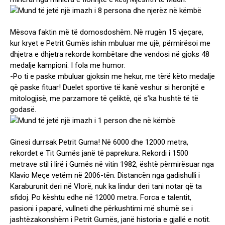
Mësova faktin më të domosdoshëm. Në rrugën 15 vjeçare,
kur kryet e Petrit Gumës ishin mbuluar me ujë, përmirësoi me
dhjetra e dhjetra rekorde kombëtare dhe vendosi në gjoks 48
medalje kampioni. I fola me humor:
-Po ti e paske mbuluar gjoksin me hekur, me tërë këto medalje
që paske fituar! Duelet sportive të kanë veshur si heronjtë e
mitologjisë, me parzamore të çeliktë, që s’ka hushtë të të
godasë.
Ginesi durrsak Petrit Guma! Në 6000 dhe 12000 metra,
rekordet e Tit Gumës janë të paprekura. Rekordi i 1500
metrave stil i lirë i Gumës në vitin 1982, është përmirësuar nga
Klavio Meçe vetëm në 2006-tën. Distancën nga gadishulli i
Karaburunit deri në Vlorë, nuk ka lindur deri tani notar që ta
sfidoj. Po kështu edhe në 12000 metra. Forca e talentit,
pasioni i paparë, vullneti dhe përkushtimi më shumë se i
jashtëzakonshëm i Petrit Gumës, janë historia e gjallë e notit.