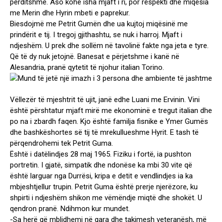
përditshme. Aso kohe isha mjaft i ri, por respekti dhe miqësia
me Merin dhe Hyrin mbeti e paprekur.
Biesdojmë me Petrit Gumën dhe ua kujtoj miqësinë me
prindërit e tij. I tregoj gjithashtu, se nuk i harroj. Mjaft i
ndjeshëm. U prek dhe sollëm në tavolinë fakte nga jeta e tyre.
Që të dy nuk jetojnë. Banesat e përjetshme i kanë në
Alesandria, pranë qytetit të njohur italian Torino.
Vëllezër të mjeshtrit të ujit, janë edhe Luani me Ervinin. Vini
është përshtatur mjaft mirë me ekonominë e tregut italian dhe
po na i zbardh faqen. Kjo është familja fisnike e Ymer Gumës
dhe bashkëshortes së tij të mrekullueshme Hyrit. E tash të
përqendrohemi tek Petrit Guma.
Është i datëlindjes 28 maj 1965. Fiziku i fortë, ia pushton
portretin. I gjatë, simpatik dhe ndonëse ka mbi 30 vite që
është larguar nga Durrësi, kripa e detit e vendlindjes ia ka
mbjeshtjellur trupin. Petrit Guma është prerje njerëzore, ku
shpirti i ndjeshëm shikon me vëmëndje miqtë dhe shokët. U
qendron pranë. Ndihmon kur mundet.
-Sa herë që mblidhemi në gara dhe takimesh veteranësh, më