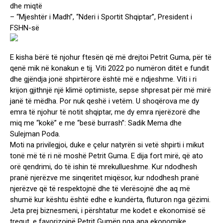
dhe miqtë
– “Mjeshtër i Madh”, “Nderi i Sportit Shqiptar”, President i
FSHN-së
E kisha bërë të njohur ftesën që më drejtoi Petrit Guma, për të
qenë mik në konakun e tij. Viti 2022 po numëron ditët e fundit
dhe gjëndja jonë shpirtërore është më e ndjeshme. Viti i ri
krijon gjithnjë një klimë optimiste, sepse shpresat për më mirë
janë të mëdha. Por nuk qeshë i vetëm. U shoqërova me dy
emra të njohur të notit shqiptar, me dy emra njerëzorë dhe
miq me “kokë” e me “besë burrash”: Sadik Mema dhe
Sulejman Poda.
Moti na privilegjoi, duke e çelur natyrën si vetë shpirti i mikut
tonë më të ri në moshë Petrit Guma. E dija fort mirë, që ato
orë qendrimi, do të ishin të mrekullueshme. Kur ndodhesh
pranë njerëzve me sinqeritet miqësor, kur ndodhesh pranë
njerëzve që të respektojnë dhe të vlerësojnë dhe aq më
shumë kur kështu është edhe e kundërta, fluturon nga gëzimi.
Jeta prej biznesmeni, i përshtatur me kodet e ekonomisë së
tregut, e favorizojnë Petrit Gumën nga ana ekonomike.