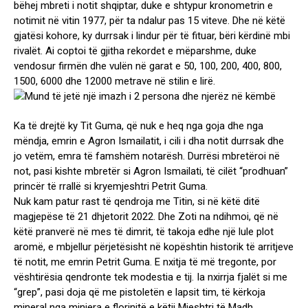
bëhej mbreti i notit shqiptar, duke e shtypur kronometrin e
notimit në vitin 1977, për ta ndalur pas 15 viteve. Dhe në këtë
gjatësi kohore, ky durrsak i lindur për të fituar, bëri kërdinë mbi
rivalët. Ai coptoi të gjitha rekordet e mëparshme, duke
vendosur firmën dhe vulën në garat e 50, 100, 200, 400, 800,
1500, 6000 dhe 12000 metrave në stilin e lirë.
Ka të drejtë ky Tit Guma, që nuk e heq nga goja dhe nga
mëndja, emrin e Agron Ismailatit, i cili i dha notit durrsak dhe
jo vetëm, emra të famshëm notarësh. Durrësi mbretëroi në
not, pasi kishte mbretër si Agron Ismailati, të cilët “prodhuan”
princër të rrallë si kryemjeshtri Petrit Guma.
Nuk kam patur rast të qendroja me Titin, si në këtë ditë
magjepëse të 21 dhjetorit 2022. Dhe Zoti na ndihmoi, që në
këtë pranverë në mes të dimrit, të takoja edhe një lule plot
aromë, e mbjellur përjetësisht në kopështin historik të arritjeve
të notit, me emrin Petrit Guma. E nxitja të më tregonte, por
vështirësia qendronte tek modestia e tij. Ia nxirrja fjalët si me
“grep”, pasi doja që me pistoletën e lapsit tim, të kërkoja
mineral nga miniera e florinjtë e këtij Mjeshtri të Madh.