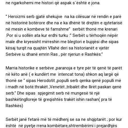
ne ngarkohemi me histori që aspak s`është e jona.
” Heroizmi serb gjatë shekujve na ka cilësuar në rendin e parë
në historinë botërore dhe na e ka dhënë të drejtën e qytetarisë
në mesin e kombeve të famshme” serbët thonë me krenari
.Por si u sollën ata kur erdhi turku :” Serbët u tërhoqën nëpër
male dhe kryesisht mirreshin me blegtori e bujqësi dhe sipas
kësaj turqit na quajtën Vllahë deri sa historianët e vjetër
Serbëve iu dhanë emrin Ras , për njeriun e Rashkës.”
Marria historike e serbëve ,paranoja e tyre për të qenë të parët
në këto anë ( e kundërt me intencat tona) shkon aq largë që
thonë se “ sipas Herodotit ,populli serb qenka qenë populli më
i madh në botë.thrakët ,Venetët ,tribalët dhe Ilirët paskan qenë
serb.” Dhe sipas spjegimit serb në mungesë të një
bashkëtinglloreje të greqishtës trakët ishin rashan( pra të
Rashkës)
Serbët janë fetarë më të mëdhenj se sa ne shqiptarët ; por kur
është në pyetje rrena kombëtare,shtrembërimi i prejardhjës