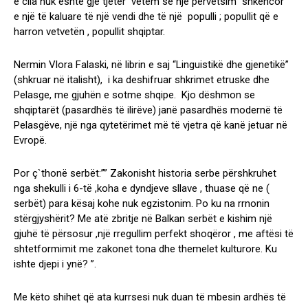
e cila nuk është gjë tjetër vetëm se një përvetsim ”shkencor”
e një të kaluare të një vendi dhe të një populli ; popullit që e
harron vetvetën , popullit shqiptar.
Nermin Vlora Falaski, në librin e saj “Linguistikë dhe gjenetikë”
(shkruar në italisht), i ka deshifruar shkrimet etruske dhe
Pelasge, me gjuhën e sotme shqipe. Kjo dëshmon se
shqiptarët (pasardhës të ilirëve) janë pasardhës modernë të
Pelasgëve, një nga qytetërimet më të vjetra që kanë jetuar në
Evropë.
Por ç`thonë serbët:”” Zakonisht historia serbe përshkruhet
nga shekulli i 6-të ,koha e dyndjeve sllave , thuase që ne (
serbët) para kësaj kohe nuk egzistonim. Po ku na rrnonin
stërgjyshërit? Me atë zbritje në Balkan serbët e kishim një
gjuhë të përsosur ,një rregullim perfekt shoqëror , me aftësi të
shtetformimit me zakonet tona dhe themelet kulturore. Ku
ishte djepi i ynë? ”.
Me këto shihet që ata kurrsesi nuk duan të mbesin ardhës të