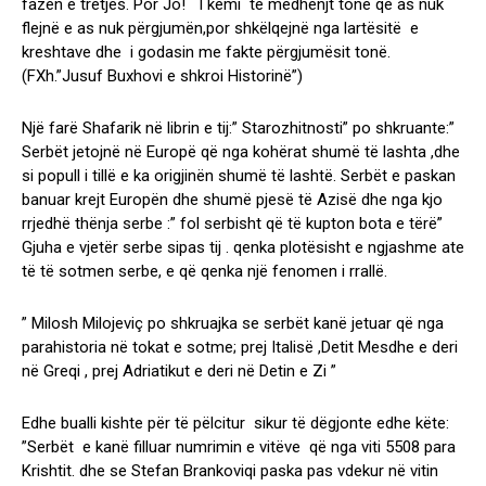
fazën e tretjës. Por Jo! I kemi të mëdhenjt tonë që as nuk
flejnë e as nuk përgjumën,por shkëlqejnë nga lartësitë e
kreshtave dhe i godasin me fakte përgjumësit tonë.
(FXh.”Jusuf Buxhovi e shkroi Historinë”)
Një farë Shafarik në librin e tij:” Starozhitnosti” po shkruante:”
Serbët jetojnë në Europë që nga kohërat shumë të lashta ,dhe
si popull i tillë e ka origjinën shumë të lashtë. Serbët e paskan
banuar krejt Europën dhe shumë pjesë të Azisë dhe nga kjo
rrjedhë thënja serbe :” fol serbisht që të kupton bota e tërë”
Gjuha e vjetër serbe sipas tij . qenka plotësisht e ngjashme ate
të të sotmen serbe, e që qenka një fenomen i rrallë.
” Milosh Milojeviç po shkruajka se serbët kanë jetuar që nga
parahistoria në tokat e sotme; prej Italisë ,Detit Mesdhe e deri
në Greqi , prej Adriatikut e deri në Detin e Zi ”
Edhe bualli kishte për të pëlcitur sikur të dëgjonte edhe këte:
”Serbët e kanë filluar numrimin e vitëve që nga viti 5508 para
Krishtit. dhe se Stefan Brankoviqi paska pas vdekur në vitin