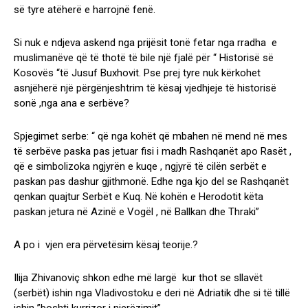
së tyre atëherë e harrojnë fenë.
Si nuk e ndjeva askend nga prijësit tonë fetar nga rradha e
muslimanëve që të thotë të bile një fjalë për “ Historisë së
Kosovës “të Jusuf Buxhovit. Pse prej tyre nuk kërkohet
asnjëherë një përgënjeshtrim të kësaj vjedhjeje të historisë
sonë ,nga ana e serbëve?
Spjegimet serbe: “ që nga kohët që mbahen në mend në mes
të serbëve paska pas jetuar fisi i madh Rashqanët apo Rasët ,
që e simbolizoka ngjyrën e kuqe , ngjyrë të cilën serbët e
paskan pas dashur gjithmonë. Edhe nga kjo del se Rashqanët
qenkan quajtur Serbët e Kuq. Në kohën e Herodotit këta
paskan jetura në Azinë e Vogël , në Ballkan dhe Thraki”
A po i vjen era përvetësim kësaj teorije.?
Ilija Zhivanoviç shkon edhe më largë kur thot se sllavët
(serbët) ishin nga Vladivostoku e deri në Adriatik dhe si të tillë