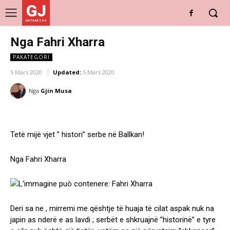
GJ
DRITARE E RE
Nga Fahri Xharra
PAKATEGORI
5 Mars 2020
Updated:
5 Mars 2020
Nga
Gjin Musa
Tetë mijë vjet ” histori” serbe në Ballkan!
Nga Fahri Xharra
Deri sa ne , mirremi me qështje të huaja të cilat aspak nuk na
japin as nderë e as lavdi ; serbët e shkruajnë ”historinë” e tyre