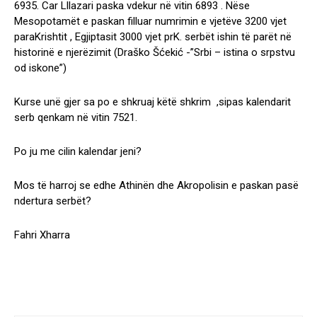
6935. Car Lllazari paska vdekur në vitin 6893 . Nëse
Mesopotamët e paskan filluar numrimin e vjetëve 3200 vjet
paraKrishtit , Egjiptasit 3000 vjet prK. serbët ishin të parët në
historinë e njerëzimit (Draško Šćekić -”Srbi – istina o srpstvu
od iskone”)
Kurse unë gjer sa po e shkruaj këtë shkrim ,sipas kalendarit
serb qenkam në vitin 7521.
Po ju me cilin kalendar jeni?
Mos të harroj se edhe Athinën dhe Akropolisin e paskan pasë
ndertura serbët?
Fahri Xharra