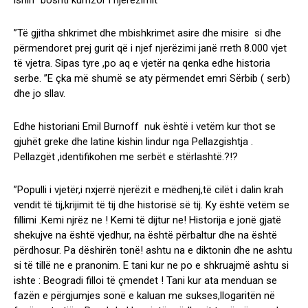
ishin ”boshti kurrizor i njerëzimit”
”Të gjitha shkrimet dhe mbishkrimet asire dhe misire si dhe
përmendoret prej gurit që i njef njerëzimi janë rreth 8.000 vjet
të vjetra. Sipas tyre ,po aq e vjetër na qenka edhe historia
serbe. ”E çka më shumë se aty përmendet emri Sërbib ( serb)
dhe jo sllav.
Edhe historiani Emil Burnoff nuk është i vetëm kur thot se
gjuhët greke dhe latine kishin lindur nga Pellazgishtja .
Pellazgët ,identifikohen me serbët e stërlashtë.?!?
”Populli i vjetër,i nxjerrë njerëzit e mëdhenj,të cilët i dalin krah
vendit të tij,krijimit të tij dhe historisë së tij. Ky është vetëm se
fillimi .Kemi njrëz ne ! Kemi të dijtur ne! Historija e jonë gjatë
shekujve na është vjedhur, na është përbaltur dhe na është
përdhosur. Pa dëshirën tonë! ashtu na e diktonin dhe ne ashtu
si të tillë ne e pranonim. E tani kur ne po e shkruajmë ashtu si
ishte : Beogradi filloi të çmendet ! Tani kur ata menduan se
fazën e përgjumjes sonë e kaluan me sukses,llogaritën në