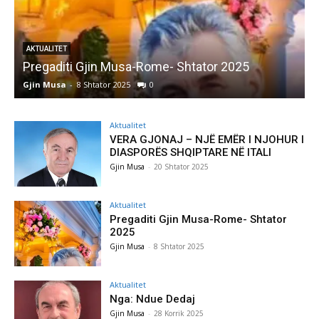
AKTUALITET
Pregaditi Gjin Musa-Rome- Shtator 2025
Gjin Musa
-
8 Shtator 2025
0
G
Aktualitet
VERA GJONAJ – NJË EMËR I NJOHUR I
DIASPORËS SHQIPTARE NË ITALI
Gjin Musa
-
20 Shtator 2025
Aktualitet
Pregaditi Gjin Musa-Rome- Shtator
2025
Gjin Musa
-
8 Shtator 2025
Aktualitet
Nga: Ndue Dedaj
Gjin Musa
-
28 Korrik 2025