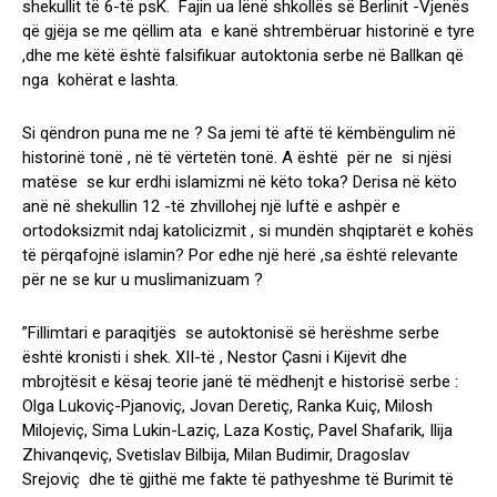
shekullit të 6-të psK. Fajin ua lënë shkollës së Berlinit -Vjenës
që gjëja se me qëllim ata e kanë shtrembëruar historinë e tyre
,dhe me këtë është falsifikuar autoktonia serbe në Ballkan që
nga kohërat e lashta.
Si qëndron puna me ne ? Sa jemi të aftë të këmbëngulim në
historinë tonë , në të vërtetën tonë. A është për ne si njësi
matëse se kur erdhi islamizmi në këto toka? Derisa në këto
anë në shekullin 12 -të zhvillohej një luftë e ashpër e
ortodoksizmit ndaj katolicizmit , si mundën shqiptarët e kohës
të përqafojnë islamin? Por edhe një herë ,sa është relevante
për ne se kur u muslimanizuam ?
”Fillimtari e paraqitjës se autoktonisë së herëshme serbe
është kronisti i shek. XII-të , Nestor Çasni i Kijevit dhe
mbrojtësit e kësaj teorie janë të mëdhenjt e historisë serbe :
Olga Lukoviç-Pjanoviç, Jovan Deretiç, Ranka Kuiç, Milosh
Milojeviç, Sima Lukin-Laziç, Laza Kostiç, Pavel Shafarik, Ilija
Zhivanqeviç, Svetislav Bilbija, Milan Budimir, Dragoslav
Srejoviç dhe të gjithë me fakte të pathyeshme të Burimit të