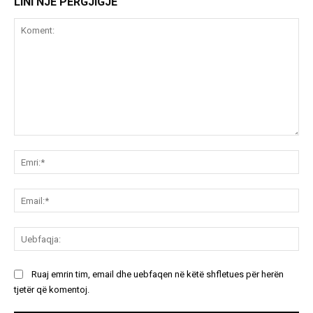
LINI NJË PËRGJIGJE
Koment:
Emr
Ema
Ue
Ruaj emrin tim, email dhe uebfaqen në këtë shfletues për herën
tjetër që komentoj.