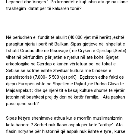
Lepencit dhe Vinçës.” Po kronistët e kujt ishin ata që na i lanë
trashëgim datat për të kaluarën tonë?
Në periudhën e fundit të akullit (40.000 vjet më herët) ,është
paraqitur njeriu i parë në Ballkan. Sipas gjetjeve në shpellat e
fshatit Gradac dhe në Risovaçë ( në Grykën e Gjerdapit,Serbi)
vihet në përfundim për jetën e njeriut në atë kohë. Gjetjet
arkeologjike në Gjerdap e kanën vërtetuar se në tokat e
Sebisë së sotme është zhvilluar kultura më bindëse e
parahistorisë (7.000- 5 500 vjet prK) . Egziston edhe fakti që
djepi i Europës ishte në Shpellën e Rajkut ,në Rudna Glava të
Majdanpekut ; dhe që njerëzit e kësaj kulture shumë të vjetër
jetonin në bashkësi prej dy deri në katër familje. Ata paskan
pasë qenë serb?
Sipas këtyre shenimeve athua kur e morrën muslimanizmin
këta banorë ? Serbët nuk flasin aspak për këtë ”ardhje”. Ata
flasin ndryshe për historinë që aspak nuk është e tyre , kurse