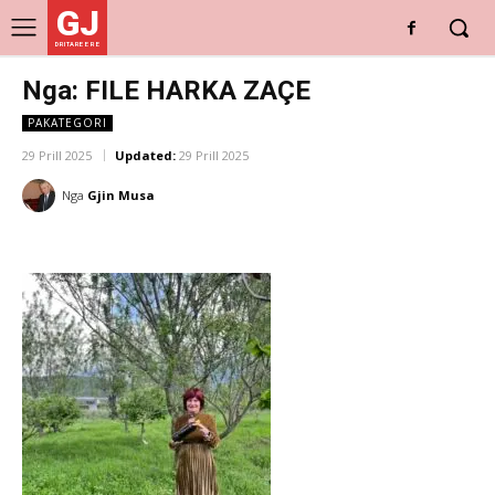
GJ
DRITARE E RE
Nga: FILE HARKA ZAÇE
PAKATEGORI
29 Prill 2025
Updated:
29 Prill 2025
Nga
Gjin Musa