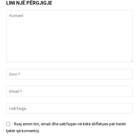
LINI NJË PËRGJIGJE
Koment:
Emr
Ema
Ue
Ruaj emrin tim, email dhe uebfaqen në këtë shfletues për herën
tjetër që komentoj.