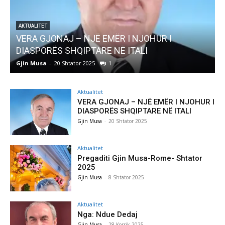
ËR I NJOHUR I
AKTUALITET
NË ITALI
Pregaditi Gjin Musa-Rome- S
Gjin Musa
-
8 Shtator 2025
0
Aktualitet
VERA GJONAJ – NJË EMËR I NJOHUR I
DIASPORËS SHQIPTARE NË ITALI
Gjin Musa
-
20 Shtator 2025
Aktualitet
Pregaditi Gjin Musa-Rome- Shtator
2025
Gjin Musa
-
8 Shtator 2025
Aktualitet
Nga: Ndue Dedaj
Gjin Musa
-
28 Korrik 2025