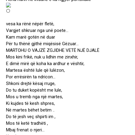
vesa ka rënë nëpër fletë,
Vargjet shkruar nga unë poete…
Kam marë gotën në duar
Për tu thënë gjithë miqësisë Gëzuar…
MARTOHU O VAJZË ZGJIDHE VETË NJË DJALË
Mos kini frikë, nuk u lidhin me zinxhir,
E dimë mirë që koha ka ardhur e vështir,
Martesa është lule që lulëzon,
Por errësirën ta ndricon…
Shkoni drejtë kësaj rruge,
Do tu duket kopësht me lule,
Mos u tremb nga një martes,
Ki kujdes të kesh shpres,
Në martes bëhet betim ..
Do të jesh veç shpirti im ,
Mos të ketë tradhëti ,
Mbaj frenat o njeri…