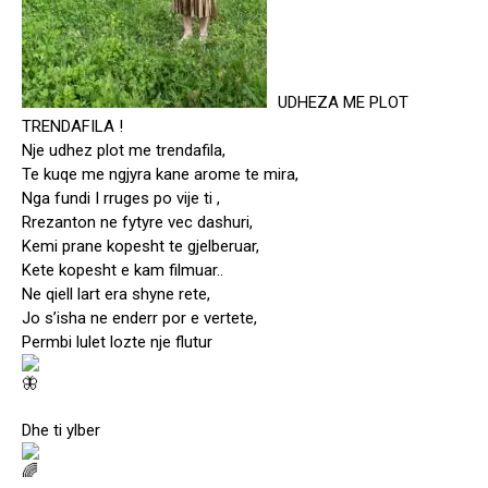
UDHEZA ME PLOT
TRENDAFILA !
Nje udhez plot me trendafila,
Te kuqe me ngjyra kane arome te mira,
Nga fundi I rruges po vije ti ,
Rrezanton ne fytyre vec dashuri,
Kemi prane kopesht te gjelberuar,
Kete kopesht e kam filmuar..
Ne qiell lart era shyne rete,
Jo s’isha ne enderr por e vertete,
Permbi lulet lozte nje flutur
Dhe ti ylber