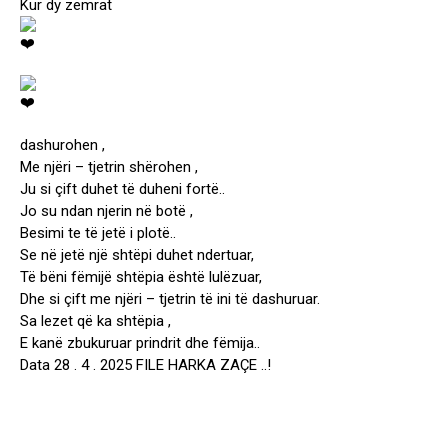
Kur dy zemrat
dashurohen ,
Me njëri – tjetrin shërohen ,
Ju si çift duhet të duheni fortë..
Jo su ndan njerin në botë ,
Besimi te të jetë i plotë..
Se në jetë një shtëpi duhet ndertuar,
Të bëni fëmijë shtëpia është lulëzuar,
Dhe si çift me njëri – tjetrin të ini të dashuruar.
Sa lezet që ka shtëpia ,
E kanë zbukuruar prindrit dhe fëmija..
Data 28 . 4 . 2025 FILE HARKA ZAÇE ..!