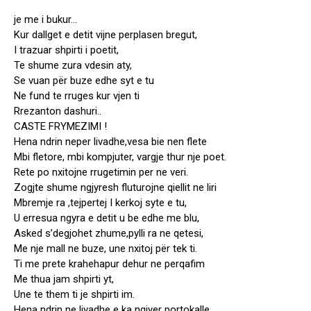
je me i bukur…
Kur dallget e detit vijne perplasen bregut,
I trazuar shpirti i poetit,
Te shume zura vdesin aty,
Se vuan për buze edhe syt e tu
Ne fund te rruges kur vjen ti
Rrezanton dashuri..
CASTE FRYMEZIMI !
Hena ndrin neper livadhe,vesa bie nen flete
Mbi fletore, mbi kompjuter, vargje thur nje poet.
Rete po nxitojne rrugetimin per ne veri.
Zogjte shume ngjyresh fluturojne qiellit ne liri
Mbremje ra ,tejpertej I kerkoj syte e tu,
U erresua ngyra e detit u be edhe me blu,
Asked s’degjohet zhume,pylli ra ne qetesi,
Me nje mall ne buze, une nxitoj për tek ti.
Ti me prete krahehapur dehur ne perqafim
Me thua jam shpirti yt,
Une te them ti je shpirti im.
Hena ndrin ne livadhe e ka ngjyer portokalle